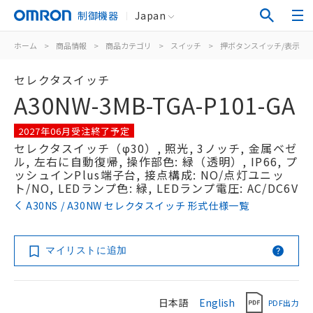
制御機器
Japan
ホーム
>
商品情報
>
商品カテゴリ
>
スイッチ
>
押ボタンスイッチ/表示灯
セレクタスイッチ
A30NW-3MB-TGA-P101-GA
2027年06月受注終了予定
セレクタスイッチ（φ30）, 照光, 3ノッチ, 金属ベゼ
ル, 左右に自動復帰, 操作部色: 緑（透明）, IP66, プ
ッシュインPlus端子台, 接点構成: NO/点灯ユニッ
ト/NO, LEDランプ色: 緑, LEDランプ電圧: AC/DC6V
A30NS / A30NW セレクタスイッチ 形式仕様一覧
マイリストに追加
日本語
English
PDF出力