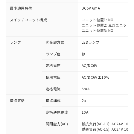
最小適用負荷
DC5V 6mA
スイッチユニット構成
ユニット位置1: NO
ユニット位置2: 点灯ユニット
※1 対応状況
ユニット位置3: NO
ランプ
照光部方式
LEDランプ
対応済み：EU RoHS指令（10物質）の
非含有に対応した製品が提供可能な商品で
ランプ色
緑
す。
対応予定：EU RoHS指令（10物質）の非含
定格電圧
AC/DC6V
ご利用条件
有に対応した製品に切り替える予定のある
商品です。
使用電圧
AC/DC6V±10%
対応予定なし：EU RoHS指令（10物質）の
以下の条件をお読みいただき、同意のうえ
非含有に非対応の商品で、対応品を出す予
定格電流
5mA
ご利用ください。
定はありません。
調査・確認中：EU RoHS指令（10物質）の
接点定格
接点構成
2a
本サービスは、当社制御機器事業取扱
※1 中国RoHS○×表
非含有の対応状況を調査中または確認中の
商品の当社在庫状況および標準価格
定格通電電流
10A
商品です。
(税抜)を提供させていただくもので
「○」：最大均質材料含有率が中国RoHSの
非該当品：ライセンス料など無形物で、有
す。
開閉能力(AC)
抵抗負荷(AC-12): AC24V 10A/A
基準値以下であることを示します。
害物質有無と関係のない商品です。
当社制御機器事業取扱商品の中には、
誘導負荷(AC-15): AC24V 10A/AC
「×」：最大均質材料含有率が中国RoHSの
仕入先様の事情により、非含有部品として