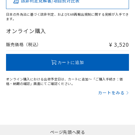
該非判定見解書/項目別対比表
X
O
O
O
日本の外為法に基づく該非判定、およびEAR再輸出規制に関する見解が入手でき
ます。
"対応済み"や非含有の記載がされた商品であっても、流通
在庫等で未対応品が混在する可能性があります。
オンライン購入
非含有品が必要な際は、弊社営業部門もしくは販売店へお
問い合わせください。
¥ 3,520
販売価格（税込）
この製品のRoHS/REACH対応状況ページへ
カートに追加
オンライン購入における出荷予定日は、カートに追加～「ご購入手続き：価
格・納期の確認」画面にてご確認ください。
カートをみる
ページ先頭へ戻る