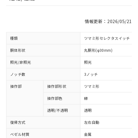
情報更新：2026/05/21
種類
ツマミ形セレクタスイッチ
胴体形状
丸胴形(φ30mm)
照光/非照光
照光
ノッチ数
3ノッチ
操作部
操作部形状
ツマミ形
操作部色
緑
透明/不透明
透明
復帰方式
左右自動
ベゼル材質
金属