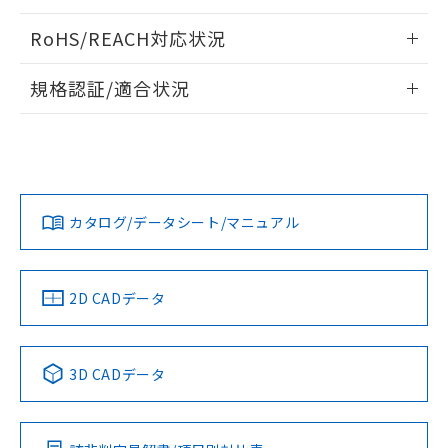
ログイン/会員登録いただくと、CADデータをダウンロー
RoHS/REACH対応状況
ドすることができます。
情報更新：2026/7/29
規格認証/適合状況
ログイン/会員登録
EU RoHS
注意事項・凡例
A30NW-3MB-TGA-P101-GAについての規格認証/適合状況に
ついては、「カスタマーサポートセンタ お客様相談室」また
は貴社担当オムロン営業員または販売店にお問い合わせくだ
対応状況
対応予定月
※1
※2
さい。
ダウンロードデータをご利用いただく前に、以下を必ずお読
みください。
カタログ/データシート/マニュアル
対応済み
ソフトウェアの使用条件
お問い合わせ
中国 RoHS
注意事項・凡例
2D CADデータ
中国 RoHS表
※1 ※2
3D CADデータ
Pb
Hg
Cd
Cr(VI)