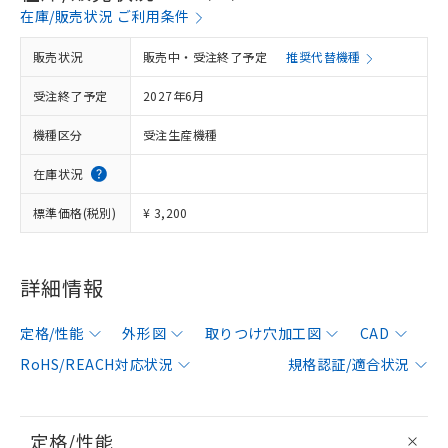
在庫/販売状況 ご利用条件
販売状況
販売中・受注終了予定
推奨代替機種
受注終了予定
2027年6月
機種区分
受注生産機種
在庫状況
標準価格(税別)
¥ 3,200
詳細情報
定格/性能
外形図
取りつけ穴加工図
CAD
RoHS/REACH対応状況
規格認証/適合状況
定格/性能