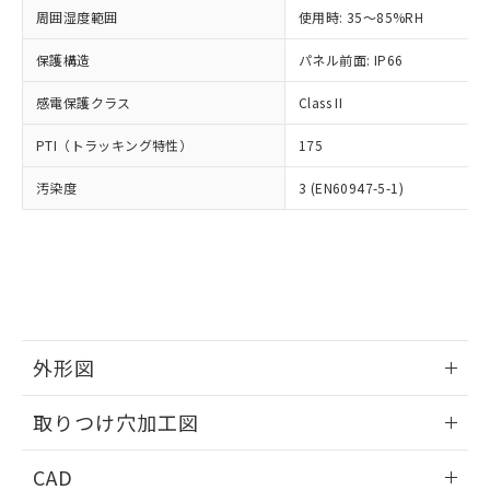
い合わせください。
お客様が当ウェブサイト上で当社にご
周囲湿度範囲
使用時: 35～85%RH
※3 非含有証明書ダウンロード
登録された部品リストについて、当社
保護構造
パネル前面: IP66
および当社の共同利用者が、当社の製
下記の非含有証明書をダウンロードするこ
品・サービスに関するお客様との取
とができます。
感電保護クラス
Class II
合意する
キャンセル
引・商談に必要な範囲で利用すること
をご了承ください。
EU RoHS指令（10物質）の非含有証明書
PTI（トラッキング特性）
175
※当社の共同利用者とは、
"個人情報
51物質の非含有証明書（当社基準）
の共同利用に関して"
の「1.共同利
汚染度
3 (EN60947-5-1)
※本証明書は発行日時点で非含有を証明す
用者の範囲」に記載されている法人を
るもので、過去に遡って非含有を証明する
指します。
ものではありません。
また、RoHS指令のフタル酸エステル類４
物質の対応では、対応完了までの期間は出
荷製品に未対応品が混在することから備考
欄に対応日を記載しておりました。
既に当社にて対応品への在庫切替を完了
外形図
していることから、特段のことがない限
り、2022年1月12日より割愛しておりま
情報更新：2026/05/21
取りつけ穴加工図
す。
情報更新：2026/05/21
CAD