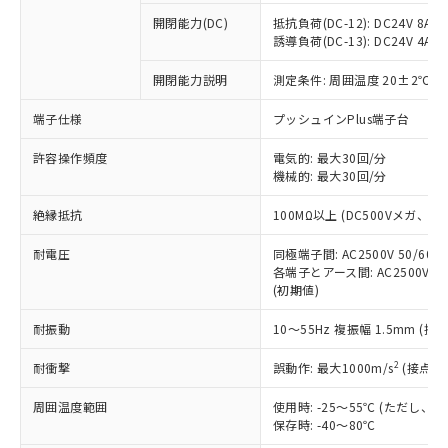
本サービスの対象外となる商品もある
基準値を超えていることを示します。
いたものが、含有品と判明した場合などや
当社は、これら貴社製品のうち、外国
ことをご了承ください。
開閉能力(DC)
抵抗負荷(DC-12): DC24V 8A/DC
「－」：未確認です。当社販売部門へお問
むを得ず変更することがあります。
為替および外国貿易法に定める商品
誘導負荷(DC-13): DC24V 4A/DC
在庫状況および標準価格照会結果は、
い合わせください。
（以下｢規制貨物等」という）を輸出
記載している更新日時点での社内デー
*EU RoHS指令（10物質）：
または国外への提供する場合は、日本
開閉能力説明
測定条件: 周囲温度 20±2℃、
記
タに基づき作成されるものであり、閲
説明
鉛(Pb) 1000ppm以下、 水銀(Hg) 1000ppm以下、 カド
*中国RoHS10物質の基準値 (GB/T26572)：
国政府の輸出許可(または役務取引許
号
覧された時点での実際の在庫および標
ミウム(Cd) 100ppm以下、
Pb(鉛) :1000ppm、 Hg(水銀) : 1000ppm、 Cd(カドミウ
端子仕様
プッシュインPlus端子台
可)を取得するなどの必要な手続きを
六価クロム(Cr(Ⅵ)) 1000ppm以下、ポリ臭化ビフェニル
ム) : 100ppm、
準価格とは異なる場合があることをご
類(PBB) 1000ppm以下、ポリ臭化ジフェニルエーテル類
Cr(Ⅵ)(六価クロム) : 1000ppm、 PBBs(ポリ臭化ビフェ
とります。
了承ください。
(PBDE) 1000ppm以下、フタル酸ビス(2-エチルヘキシ
○
一定数以上の在庫あり
ニル類) : 1000ppm、 PBDEs(ポリ臭化ジフェニルエーテ
許容操作頻度
電気的: 最大30回/分
当社は規制貨物を破棄する場合は、完
ル) (DEHP)(別名：DOP) 1000ppm以下、フタル酸ブチ
正式な納期状況および標準価格はお客
ル類) : 1000ppm、
機械的: 最大30回/分
ルベンジル（BBP） 1000ppm以下、フタル酸ジブチル
全に破砕するなど、違法に輸出されな
DBP(フタル酸ジブチル) : 1000ppm、 DIBP(フタル酸ジ
様のお取引先、またはお客様担当のオ
（DBP） 1000ppm以下、フタル酸ジイソブチル
イソブチル) : 1000ppm、 BBP(フタル酸ブチルベンジ
△
一定数には満たないが在庫あり
いよう必要な手段を講じます。
ムロン制御機器販売店・当社販売員に
(DIBP) 1000ppm以下
ル) : 1000ppm、
絶縁抵抗
100MΩ以上 (DC500Vメガ、
当社は貴社製品を、核兵器、ミサイ
但し、RoHS指令で産業用監視および制御機器に対する
DEHP(フタル酸ビス(2-エチルヘキシル)) : 1000ppm
ご相談ください。
適用除外項目は除く。
ル、化学兵器、生物兵器またはその他
－
在庫なし(最新の在庫状況につ
オムロン制御機器販売店や当社販売拠
耐電圧
同極端子間: AC2500V 50/60
フタル酸エステル類の４物質については閾値を超える意
武器並びにこれらの製造装置等に一切
いては、お客様のお取引先、ま
図的な使用がないことを確認しています。
各端子とアース間: AC2500V 50/
点は「
販売ネットワーク
」をご確認
※2 環境保護使用期限
使用いたしません。
(初期値)
たはお客様担当のオムロン制御
ください。
当社は、貴社製品を第三者に販売する
機器販売店・当社販売員にご確
在庫状況および標準価格結果を当社の
※2 対応予定月
「ｅ」：有害物質（10物質）のすべてが基
耐振動
10～55Hz 複振幅 1.5mm (接
場合は、上記1、2および3の内容を当
認ください)
事前の承諾なく第三者に漏洩または開
準値以下であることを示します。
該第三者に通知します。また当社は、
示しないようお願いします。
2
耐衝撃
誤動作: 最大1000m/s
(接点開
部品在庫の切り替え状況などにより、予定
「10」：通常の使用状況下において有害物
販売先および販売に係わる関係者が違
マイパーツ機能（部品リスト作成サー
空
受注生産機種、また在庫状況の
月が前後することがあります。
質が外部に漏えいし、環境に深刻な影響を
法に輸出するおそれがある場合は、取
ビス）をご利用いただくには、I-Web
白
情報を公開していない機種
周囲温度範囲
使用時: -25～55℃ (ただし
及ぼさない年数を意味します。
り引きをいたしません。
メンバーズにご登録されている必要が
保存時: -40～80℃
「－」：未確認です。当社販売部門へお問
あります。