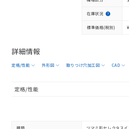
在庫状況
標準価格(税別)
詳細情報
定格/性能
外形図
取りつけ穴加工図
CAD
定格/性能
種類
ツマミ形セレクタスイ