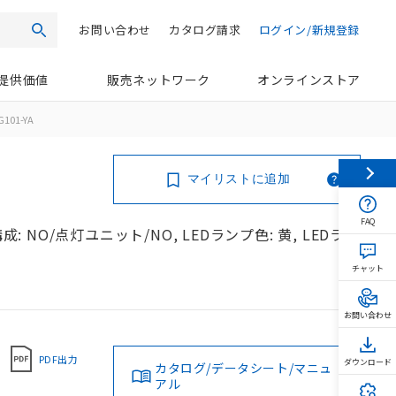
お問い合わせ
カタログ請求
ログイン/新規登録
検索
提供価値
販売ネットワーク
オンラインストア
101-YA
マイリストに追加
FAQ
: NO/点灯ユニット/NO, LEDランプ色: 黄, LEDラン
チャット
お問い合わせ
PDF出力
ダウンロード
カタログ/データシート/マニュ
アル