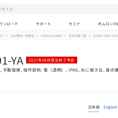
ウンロード
サポート
セミナ
オムロンの
示灯
>
φ30:照光・非照光
>
A30NS / A30NW
>
形式仕様一覧
>
A30NW-2MM-TYA-G
1-YA
2027年06月受注終了予定
手動復帰, 操作部色: 黄（透明）, IP66, ねじ端子台, 接点構成
日本語
English