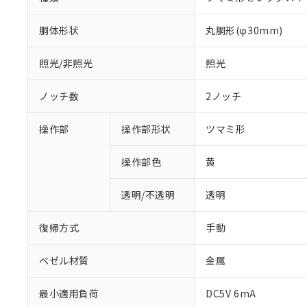
胴体形状
丸胴形(φ30mm)
照光/非照光
照光
ノッチ数
2ノッチ
操作部
操作部形状
ツマミ形
操作部色
黄
透明/不透明
透明
復帰方式
手動
ベゼル材質
金属
※1 対応状況
最小適用負荷
DC5V 6mA