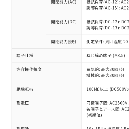
空
受注生産
開閉能力(AC)
抵抗負荷(AC-12): AC24
お客様が当ウ
※3 非含有証明
「－」：未確認で
白
誘導負荷(AC-15): AC24V
が、当社の製
さい。
下記の非含有証明
※当社の共同
開閉能力(DC)
抵抗負荷(DC-12): DC24
いる法人を指
EU RoHS指令（
誘導負荷(DC-13): DC24
51物質の非含有証
※本証明書は発行
開閉能力説明
測定条件: 周囲温度 2
また、RoHS指
混在することから
端子仕様
ねじ締め端子 (M3.5)
既に当社にて対応
り割愛しておりま
許容操作頻度
電気的: 最大30回/分
機械的: 最大30回/分
絶縁抵抗
100MΩ以上 (DC5
耐電圧
同極端子間: AC2500V
各端子とアース間: AC250
(初期値)
耐振動
10～55Hz 複振幅 1.