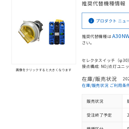
推奨代替機種情報
プロダクト ニュース 
A30NW
推奨代替機種は
さい。
セレクタスイッチ（φ30）,
接点構成: NO/点灯ユニット
画像をクリックすると大きくなります
在庫/販売状況
20
在庫/販売状況 ご利用条
販売状況
受注終了予定
機種区分