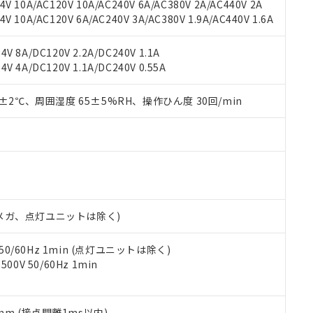
機種、また在庫状況の情報を公開していない機種
V 10A/AC120V 10A/AC240V 6A/AC380V 2A/AC440V 2A
ェブサイト上で当社にご登録された部品リストについて、当社およ
書ダウンロード
す。当社販売部門へお問い合わせください。
 10A/AC120V 6A/AC240V 3A/AC380V 1.9A/AC440V 1.6A
品・サービスに関するお客様との取引・商談に必要な範囲で利用す
合意する
キャンセル
書をダウンロードすることができます。
利用者とは、
"個人情報の共同利用に関して"
の「1.共同利用者の
V 8A/DC120V 2.2A/DC240V 1.1A
します。
10物質）の非含有証明書
V 4A/DC120V 1.1A/DC240V 0.55A
明書（当社基準）
日時点で非含有を証明するもので、過去に遡って非含有を証明するも
0±2℃、周囲湿度 65±5%RH、操作ひん度 30回/min
令のフタル酸エステル類４物質の対応では、対応完了までの期間は出
備考欄に対応日を記載しておりました。
品への在庫切替を完了していることから、特段のことがない限り、20
す。
00Vメガ、点灯ユニットは除く)
 50/60Hz 1min (点灯ユニットは除く)
0V 50/60Hz 1min
5mm (接点開離1ms以内)