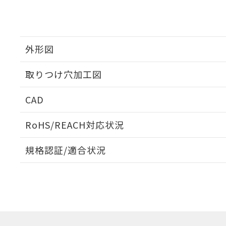
外形図
取りつけ穴加工図
CAD
ログイン/会員登録いただくと、CADデータをダウンロ
RoHS/REACH対応状況
規格認証/適合状況
EU RoHS
注意事項・凡例
A30NW-2MM-TYA-G101-YAについての規格認証/適
業員または販売店にお問い合わせください。
ダウンロードデータをご利用いただく前に、以下を必ずお読
対応状況
対応予定月
※1
※2
ソフトウェアの使用条件
対応済み