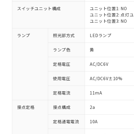
対応済み：EU
スイッチユニット構成
ユニット位置1: NO
対応予定：EU R
ユニット位置2: 点灯
対応予定なし：EU
ユニット位置3: NO
調査・確認中：EU
ご利用条件
非該当品：ライセ
※1 中国RoHS
ランプ
照光部方式
LEDランプ
仕入先様の事情に
があります。
以下の条件をお読
「○」：最大均質
ランプ色
黄
「×」：最大均質
本サービスは
当社は、これ
*EU RoHS指令（10物
「－」：未確認で
鉛(Pb) 1000ppm以下、
くものです。
う）を輸出ま
定格電圧
AC/DC6V
記
説明
六価クロム(Cr(Ⅵ)) 1
当社制御機器
などの必要な
フタル酸ビス(2-エチルヘ
号
*中国RoHS10物質の基準値 
ル（DBP） 1000ppm
在庫状況およ
当社は規制貨
Pb(鉛) :1000ppm、 Hg
但し、RoHS指令で産
使用電圧
AC/DC6V±10%
のであり、閲
ます。
Cr(Ⅵ)(六価クロム) : 
フタル酸エステル類の４
○
一定数以
DBP(フタル酸ジブチル) :
い。
当社は貴社製
DEHP(フタル酸ビス(2-エ
正式な納期状
定格電流
11mA
置等に一切使
当社販売員に
※2 対応予定月
△
一定数に
当社は、貴社
オムロン制御
また当社は、
※2 環境保護使
接点定格
接点構成
2a
在庫状況およ
部品在庫の切り替
たしません。
－
在庫なし
す。
「ｅ」：有害物質
機器販売
定格通電電流
10A
マイパーツ機
「10」：通常の
ている必要が
味します。