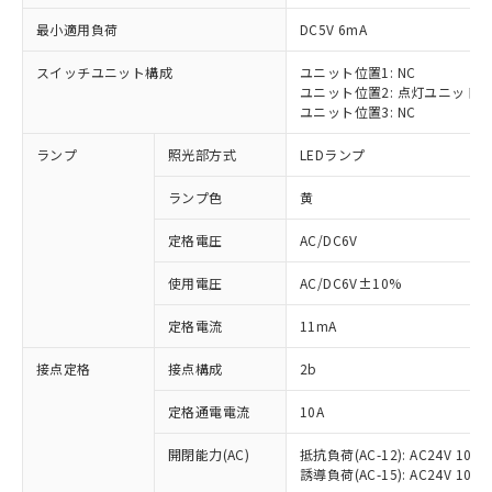
最小適用負荷
DC5V 6mA
スイッチユニット構成
ユニット位置1: NC
ユニット位置2: 点灯ユニット
※1 対応状況
ユニット位置3: NC
ランプ
照光部方式
LEDランプ
対応済み：EU RoHS指令（10物質）の
非含有に対応した製品が提供可能な商品で
ランプ色
黄
す。
対応予定：EU RoHS指令（10物質）の非含
定格電圧
AC/DC6V
ご利用条件
有に対応した製品に切り替える予定のある
商品です。
使用電圧
AC/DC6V±10%
対応予定なし：EU RoHS指令（10物質）の
以下の条件をお読みいただき、同意のうえ
非含有に非対応の商品で、対応品を出す予
定格電流
11mA
ご利用ください。
定はありません。
調査・確認中：EU RoHS指令（10物質）の
接点定格
接点構成
2b
本サービスは、当社制御機器事業取扱
※1 中国RoHS○×表
非含有の対応状況を調査中または確認中の
商品の当社在庫状況および標準価格
定格通電電流
10A
商品です。
(税抜)を提供させていただくもので
「○」：最大均質材料含有率が中国RoHSの
非該当品：ライセンス料など無形物で、有
す。
開閉能力(AC)
抵抗負荷(AC-12): AC24V 10A/A
基準値以下であることを示します。
害物質有無と関係のない商品です。
当社制御機器事業取扱商品の中には、
誘導負荷(AC-15): AC24V 10A/AC
「×」：最大均質材料含有率が中国RoHSの
仕入先様の事情により、非含有部品として