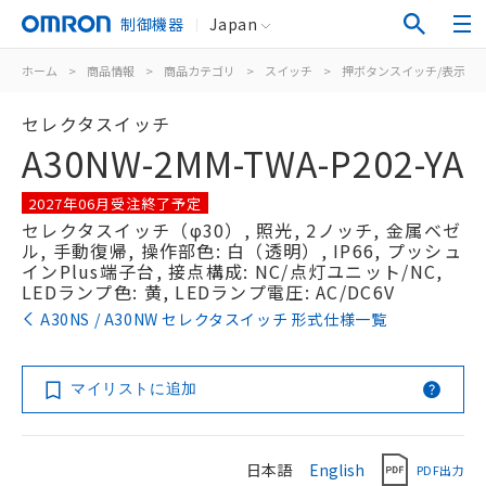
制御機器
Japan
ホーム
>
商品情報
>
商品カテゴリ
>
スイッチ
>
押ボタンスイッチ/表示灯
セレクタスイッチ
A30NW-2MM-TWA-P202-YA
2027年06月受注終了予定
セレクタスイッチ（φ30）, 照光, 2ノッチ, 金属ベゼ
ル, 手動復帰, 操作部色: 白（透明）, IP66, プッシュ
インPlus端子台, 接点構成: NC/点灯ユニット/NC,
LEDランプ色: 黄, LEDランプ電圧: AC/DC6V
A30NS / A30NW セレクタスイッチ 形式仕様一覧
マイリストに追加
日本語
English
PDF出力