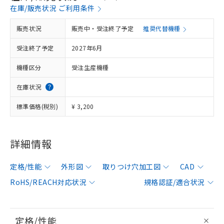
在庫/販売状況 ご利用条件
販売状況
販売中・受注終了予定
推奨代替機種
受注終了予定
2027年6月
機種区分
受注生産機種
在庫状況
標準価格(税別)
¥ 3,200
詳細情報
定格/性能
外形図
取りつけ穴加工図
CAD
RoHS/REACH対応状況
規格認証/適合状況
定格/性能