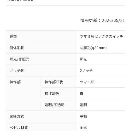
情報更新：2026/05/21
種類
ツマミ形セレクタスイッチ
胴体形状
丸胴形(φ30mm)
照光/非照光
照光
ノッチ数
2ノッチ
操作部
操作部形状
ツマミ形
操作部色
白
透明/不透明
透明
復帰方式
手動
ベゼル材質
金属