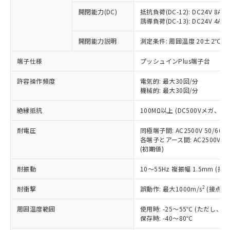
本サービスの対象外となる商品もある
基準値を超えていることを示します。
いたものが、含有品と判明した場合などや
当社は、これら貴社製品のうち、外国
ことをご了承ください。
開閉能力(DC)
抵抗負荷(DC-12): DC24V 8A/DC
「－」：未確認です。当社販売部門へお問
むを得ず変更することがあります。
為替および外国貿易法に定める商品
誘導負荷(DC-13): DC24V 4A/DC
在庫状況および標準価格照会結果は、
い合わせください。
（以下｢規制貨物等」という）を輸出
記載している更新日時点での社内デー
*EU RoHS指令（10物質）：
または国外への提供する場合は、日本
開閉能力説明
測定条件: 周囲温度 20±2℃、
記
タに基づき作成されるものであり、閲
説明
鉛(Pb) 1000ppm以下、 水銀(Hg) 1000ppm以下、 カド
*中国RoHS10物質の基準値 (GB/T26572)：
国政府の輸出許可(または役務取引許
号
覧された時点での実際の在庫および標
ミウム(Cd) 100ppm以下、
Pb(鉛) :1000ppm、 Hg(水銀) : 1000ppm、 Cd(カドミウ
端子仕様
プッシュインPlus端子台
可)を取得するなどの必要な手続きを
六価クロム(Cr(Ⅵ)) 1000ppm以下、ポリ臭化ビフェニル
ム) : 100ppm、
準価格とは異なる場合があることをご
類(PBB) 1000ppm以下、ポリ臭化ジフェニルエーテル類
Cr(Ⅵ)(六価クロム) : 1000ppm、 PBBs(ポリ臭化ビフェ
とります。
了承ください。
(PBDE) 1000ppm以下、フタル酸ビス(2-エチルヘキシ
○
一定数以上の在庫あり
ニル類) : 1000ppm、 PBDEs(ポリ臭化ジフェニルエーテ
許容操作頻度
電気的: 最大30回/分
当社は規制貨物を破棄する場合は、完
ル) (DEHP)(別名：DOP) 1000ppm以下、フタル酸ブチ
正式な納期状況および標準価格はお客
ル類) : 1000ppm、
機械的: 最大30回/分
ルベンジル（BBP） 1000ppm以下、フタル酸ジブチル
全に破砕するなど、違法に輸出されな
DBP(フタル酸ジブチル) : 1000ppm、 DIBP(フタル酸ジ
様のお取引先、またはお客様担当のオ
（DBP） 1000ppm以下、フタル酸ジイソブチル
イソブチル) : 1000ppm、 BBP(フタル酸ブチルベンジ
△
一定数には満たないが在庫あり
いよう必要な手段を講じます。
ムロン制御機器販売店・当社販売員に
(DIBP) 1000ppm以下
ル) : 1000ppm、
絶縁抵抗
100MΩ以上 (DC500Vメガ、
当社は貴社製品を、核兵器、ミサイ
但し、RoHS指令で産業用監視および制御機器に対する
DEHP(フタル酸ビス(2-エチルヘキシル)) : 1000ppm
ご相談ください。
適用除外項目は除く。
ル、化学兵器、生物兵器またはその他
－
在庫なし(最新の在庫状況につ
オムロン制御機器販売店や当社販売拠
耐電圧
同極端子間: AC2500V 50/60
フタル酸エステル類の４物質については閾値を超える意
武器並びにこれらの製造装置等に一切
いては、お客様のお取引先、ま
図的な使用がないことを確認しています。
各端子とアース間: AC2500V 50/
点は「
販売ネットワーク
」をご確認
※2 環境保護使用期限
使用いたしません。
(初期値)
たはお客様担当のオムロン制御
ください。
当社は、貴社製品を第三者に販売する
機器販売店・当社販売員にご確
在庫状況および標準価格結果を当社の
※2 対応予定月
「ｅ」：有害物質（10物質）のすべてが基
耐振動
10～55Hz 複振幅 1.5mm (接
場合は、上記1、2および3の内容を当
認ください)
事前の承諾なく第三者に漏洩または開
準値以下であることを示します。
該第三者に通知します。また当社は、
示しないようお願いします。
2
耐衝撃
誤動作: 最大1000m/s
(接点開
部品在庫の切り替え状況などにより、予定
「10」：通常の使用状況下において有害物
販売先および販売に係わる関係者が違
マイパーツ機能（部品リスト作成サー
空
受注生産機種、また在庫状況の
月が前後することがあります。
質が外部に漏えいし、環境に深刻な影響を
法に輸出するおそれがある場合は、取
ビス）をご利用いただくには、I-Web
白
情報を公開していない機種
周囲温度範囲
使用時: -25～55℃ (ただし
及ぼさない年数を意味します。
り引きをいたしません。
メンバーズにご登録されている必要が
保存時: -40～80℃
「－」：未確認です。当社販売部門へお問
あります。