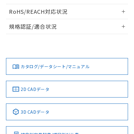
ログイン/会員登録いただくと、CADデータをダウンロー
RoHS/REACH対応状況
ドすることができます。
情報更新：2026/7/29
規格認証/適合状況
ログイン/会員登録
EU RoHS
注意事項・凡例
A30NW-2MM-TWA-P202-YAについての規格認証/適合状況に
ついては、「カスタマーサポートセンタ お客様相談室」また
は貴社担当オムロン営業員または販売店にお問い合わせくだ
対応状況
対応予定月
※1
※2
さい。
ダウンロードデータをご利用いただく前に、以下を必ずお読
みください。
カタログ/データシート/マニュアル
対応済み
ソフトウェアの使用条件
お問い合わせ
中国 RoHS
注意事項・凡例
2D CADデータ
中国 RoHS表
※1 ※2
3D CADデータ
Pb
Hg
Cd
Cr(VI)