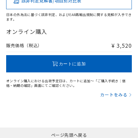
該非判定見解書/項目別対比表
X
O
O
O
日本の外為法に基づく該非判定、およびEAR再輸出規制に関する見解が入手でき
ます。
"対応済み"や非含有の記載がされた商品であっても、流通
在庫等で未対応品が混在する可能性があります。
オンライン購入
非含有品が必要な際は、弊社営業部門もしくは販売店へお
問い合わせください。
¥ 3,520
販売価格（税込）
この製品のRoHS/REACH対応状況ページへ
カートに追加
オンライン購入における出荷予定日は、カートに追加～「ご購入手続き：価
格・納期の確認」画面にてご確認ください。
カートをみる
ページ先頭へ戻る