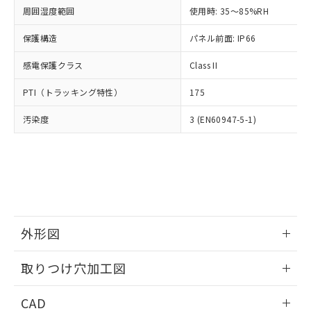
い合わせください。
お客様が当ウェブサイト上で当社にご
周囲湿度範囲
使用時: 35～85%RH
※3 非含有証明書ダウンロード
登録された部品リストについて、当社
保護構造
パネル前面: IP66
および当社の共同利用者が、当社の製
下記の非含有証明書をダウンロードするこ
品・サービスに関するお客様との取
とができます。
感電保護クラス
Class II
合意する
キャンセル
引・商談に必要な範囲で利用すること
をご了承ください。
EU RoHS指令（10物質）の非含有証明書
PTI（トラッキング特性）
175
※当社の共同利用者とは、
"個人情報
51物質の非含有証明書（当社基準）
の共同利用に関して"
の「1.共同利
汚染度
3 (EN60947-5-1)
※本証明書は発行日時点で非含有を証明す
用者の範囲」に記載されている法人を
るもので、過去に遡って非含有を証明する
指します。
ものではありません。
また、RoHS指令のフタル酸エステル類４
物質の対応では、対応完了までの期間は出
荷製品に未対応品が混在することから備考
欄に対応日を記載しておりました。
既に当社にて対応品への在庫切替を完了
外形図
していることから、特段のことがない限
り、2022年1月12日より割愛しておりま
情報更新：2026/05/21
取りつけ穴加工図
す。
情報更新：2026/05/21
CAD