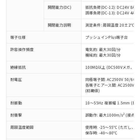
本サービスの対象外となる商品もある
基準値を超えていることを示します。
いたものが、含有品と判明した場合などや
当社は、これら貴社製品のうち、外国
ことをご了承ください。
開閉能力(DC)
抵抗負荷(DC-12): DC24V 8A/DC
「－」：未確認です。当社販売部門へお問
むを得ず変更することがあります。
為替および外国貿易法に定める商品
誘導負荷(DC-13): DC24V 4A/DC
在庫状況および標準価格照会結果は、
い合わせください。
（以下｢規制貨物等」という）を輸出
記載している更新日時点での社内デー
*EU RoHS指令（10物質）：
または国外への提供する場合は、日本
開閉能力説明
測定条件: 周囲温度 20±2℃、
記
タに基づき作成されるものであり、閲
説明
鉛(Pb) 1000ppm以下、 水銀(Hg) 1000ppm以下、 カド
*中国RoHS10物質の基準値 (GB/T26572)：
国政府の輸出許可(または役務取引許
号
覧された時点での実際の在庫および標
ミウム(Cd) 100ppm以下、
Pb(鉛) :1000ppm、 Hg(水銀) : 1000ppm、 Cd(カドミウ
端子仕様
プッシュインPlus端子台
可)を取得するなどの必要な手続きを
六価クロム(Cr(Ⅵ)) 1000ppm以下、ポリ臭化ビフェニル
ム) : 100ppm、
準価格とは異なる場合があることをご
類(PBB) 1000ppm以下、ポリ臭化ジフェニルエーテル類
Cr(Ⅵ)(六価クロム) : 1000ppm、 PBBs(ポリ臭化ビフェ
とります。
了承ください。
(PBDE) 1000ppm以下、フタル酸ビス(2-エチルヘキシ
○
一定数以上の在庫あり
ニル類) : 1000ppm、 PBDEs(ポリ臭化ジフェニルエーテ
許容操作頻度
電気的: 最大30回/分
当社は規制貨物を破棄する場合は、完
ル) (DEHP)(別名：DOP) 1000ppm以下、フタル酸ブチ
正式な納期状況および標準価格はお客
ル類) : 1000ppm、
機械的: 最大30回/分
ルベンジル（BBP） 1000ppm以下、フタル酸ジブチル
全に破砕するなど、違法に輸出されな
DBP(フタル酸ジブチル) : 1000ppm、 DIBP(フタル酸ジ
様のお取引先、またはお客様担当のオ
（DBP） 1000ppm以下、フタル酸ジイソブチル
イソブチル) : 1000ppm、 BBP(フタル酸ブチルベンジ
△
一定数には満たないが在庫あり
いよう必要な手段を講じます。
ムロン制御機器販売店・当社販売員に
(DIBP) 1000ppm以下
ル) : 1000ppm、
絶縁抵抗
100MΩ以上 (DC500Vメガ、
当社は貴社製品を、核兵器、ミサイ
但し、RoHS指令で産業用監視および制御機器に対する
DEHP(フタル酸ビス(2-エチルヘキシル)) : 1000ppm
ご相談ください。
適用除外項目は除く。
ル、化学兵器、生物兵器またはその他
－
在庫なし(最新の在庫状況につ
オムロン制御機器販売店や当社販売拠
耐電圧
同極端子間: AC2500V 50/60
フタル酸エステル類の４物質については閾値を超える意
武器並びにこれらの製造装置等に一切
いては、お客様のお取引先、ま
図的な使用がないことを確認しています。
各端子とアース間: AC2500V 50/
点は「
販売ネットワーク
」をご確認
※2 環境保護使用期限
使用いたしません。
(初期値)
たはお客様担当のオムロン制御
ください。
当社は、貴社製品を第三者に販売する
機器販売店・当社販売員にご確
在庫状況および標準価格結果を当社の
※2 対応予定月
「ｅ」：有害物質（10物質）のすべてが基
耐振動
10～55Hz 複振幅 1.5mm (接
場合は、上記1、2および3の内容を当
認ください)
事前の承諾なく第三者に漏洩または開
準値以下であることを示します。
該第三者に通知します。また当社は、
示しないようお願いします。
2
耐衝撃
誤動作: 最大1000m/s
(接点開
部品在庫の切り替え状況などにより、予定
「10」：通常の使用状況下において有害物
販売先および販売に係わる関係者が違
マイパーツ機能（部品リスト作成サー
空
受注生産機種、また在庫状況の
月が前後することがあります。
質が外部に漏えいし、環境に深刻な影響を
法に輸出するおそれがある場合は、取
ビス）をご利用いただくには、I-Web
白
情報を公開していない機種
周囲温度範囲
使用時: -25～55℃ (ただし
及ぼさない年数を意味します。
り引きをいたしません。
メンバーズにご登録されている必要が
保存時: -40～80℃
「－」：未確認です。当社販売部門へお問
あります。