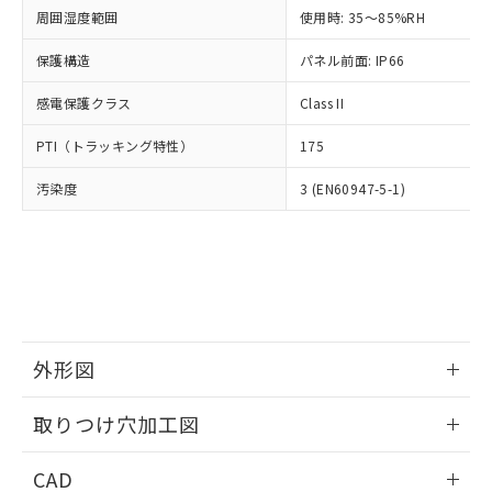
い合わせください。
お客様が当ウェブサイト上で当社にご
周囲湿度範囲
使用時: 35～85%RH
※3 非含有証明書ダウンロード
登録された部品リストについて、当社
保護構造
パネル前面: IP66
および当社の共同利用者が、当社の製
下記の非含有証明書をダウンロードするこ
品・サービスに関するお客様との取
とができます。
感電保護クラス
Class II
合意する
キャンセル
引・商談に必要な範囲で利用すること
をご了承ください。
EU RoHS指令（10物質）の非含有証明書
PTI（トラッキング特性）
175
※当社の共同利用者とは、
"個人情報
51物質の非含有証明書（当社基準）
の共同利用に関して"
の「1.共同利
汚染度
3 (EN60947-5-1)
※本証明書は発行日時点で非含有を証明す
用者の範囲」に記載されている法人を
るもので、過去に遡って非含有を証明する
指します。
ものではありません。
また、RoHS指令のフタル酸エステル類４
物質の対応では、対応完了までの期間は出
荷製品に未対応品が混在することから備考
欄に対応日を記載しておりました。
既に当社にて対応品への在庫切替を完了
外形図
していることから、特段のことがない限
り、2022年1月12日より割愛しておりま
情報更新：2026/05/21
取りつけ穴加工図
す。
情報更新：2026/05/21
CAD