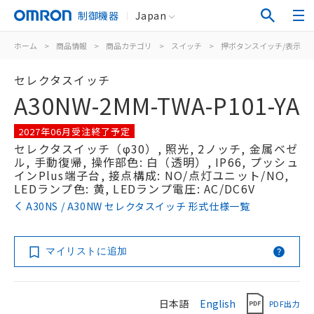
制御機器
Japan
ホーム
>
商品情報
>
商品カテゴリ
>
スイッチ
>
押ボタンスイッチ/表示灯
セレクタスイッチ
A30NW-2MM-TWA-P101-YA
2027年06月受注終了予定
セレクタスイッチ（φ30）, 照光, 2ノッチ, 金属ベゼ
ル, 手動復帰, 操作部色: 白（透明）, IP66, プッシュ
インPlus端子台, 接点構成: NO/点灯ユニット/NO,
LEDランプ色: 黄, LEDランプ電圧: AC/DC6V
A30NS / A30NW セレクタスイッチ 形式仕様一覧
マイリストに追加
日本語
English
PDF出力