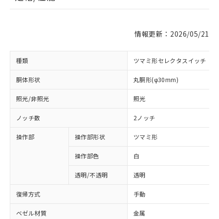
情報更新：2026/05/21
種類
ツマミ形セレクタスイッチ
胴体形状
丸胴形(φ30mm)
照光/非照光
照光
ノッチ数
2ノッチ
操作部
操作部形状
ツマミ形
操作部色
白
透明/不透明
透明
復帰方式
手動
ベゼル材質
金属