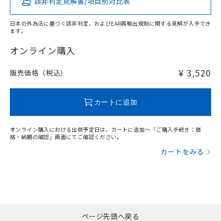
該非判定見解書/項目別対比表
X
O
O
O
日本の外為法に基づく該非判定、およびEAR再輸出規制に関する見解が入手でき
ます。
"対応済み"や非含有の記載がされた商品であっても、流通
在庫等で未対応品が混在する可能性があります。
オンライン購入
非含有品が必要な際は、弊社営業部門もしくは販売店へお
問い合わせください。
¥ 3,520
販売価格（税込）
この製品のRoHS/REACH対応状況ページへ
カートに追加
オンライン購入における出荷予定日は、カートに追加～「ご購入手続き：価
格・納期の確認」画面にてご確認ください。
カートをみる
ページ先頭へ戻る