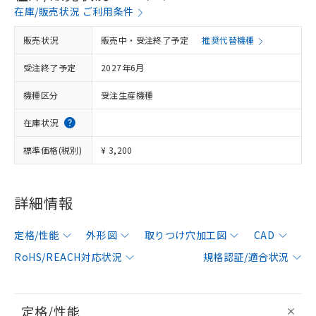
在庫/販売状況 ご利用条件
販売状況
販売中・受注終了予定
推奨代替機種
受注終了予定
2027年6月
機種区分
受注生産機種
在庫状況
標準価格(税別)
¥ 3,200
詳細情報
定格/性能
外形図
取りつけ穴加工図
CAD
RoHS/REACH対応状況
規格認証/適合状況
定格/性能