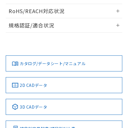
ログイン/会員登録いただくと、CADデータをダウンロー
RoHS/REACH対応状況
ドすることができます。
情報更新：2026/7/29
規格認証/適合状況
ログイン/会員登録
EU RoHS
注意事項・凡例
A30NW-2MM-TWA-P101-YAについての規格認証/適合状況に
ついては、「カスタマーサポートセンタ お客様相談室」また
は貴社担当オムロン営業員または販売店にお問い合わせくだ
対応状況
対応予定月
※1
※2
さい。
ダウンロードデータをご利用いただく前に、以下を必ずお読
みください。
カタログ/データシート/マニュアル
対応済み
ソフトウェアの使用条件
お問い合わせ
中国 RoHS
注意事項・凡例
2D CADデータ
中国 RoHS表
※1 ※2
3D CADデータ
Pb
Hg
Cd
Cr(VI)