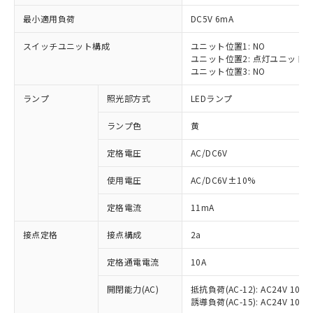
最小適用負荷
DC5V 6mA
スイッチユニット構成
ユニット位置1: NO
ユニット位置2: 点灯ユニット
※1 対応状況
ユニット位置3: NO
ランプ
照光部方式
LEDランプ
対応済み：EU RoHS指令（10物質）の
非含有に対応した製品が提供可能な商品で
ランプ色
黄
す。
対応予定：EU RoHS指令（10物質）の非含
定格電圧
AC/DC6V
ご利用条件
有に対応した製品に切り替える予定のある
商品です。
使用電圧
AC/DC6V±10%
対応予定なし：EU RoHS指令（10物質）の
以下の条件をお読みいただき、同意のうえ
非含有に非対応の商品で、対応品を出す予
定格電流
11mA
ご利用ください。
定はありません。
調査・確認中：EU RoHS指令（10物質）の
接点定格
接点構成
2a
本サービスは、当社制御機器事業取扱
※1 中国RoHS○×表
非含有の対応状況を調査中または確認中の
商品の当社在庫状況および標準価格
定格通電電流
10A
商品です。
(税抜)を提供させていただくもので
「○」：最大均質材料含有率が中国RoHSの
非該当品：ライセンス料など無形物で、有
す。
開閉能力(AC)
抵抗負荷(AC-12): AC24V 10A/A
基準値以下であることを示します。
害物質有無と関係のない商品です。
当社制御機器事業取扱商品の中には、
誘導負荷(AC-15): AC24V 10A/AC
「×」：最大均質材料含有率が中国RoHSの
仕入先様の事情により、非含有部品として