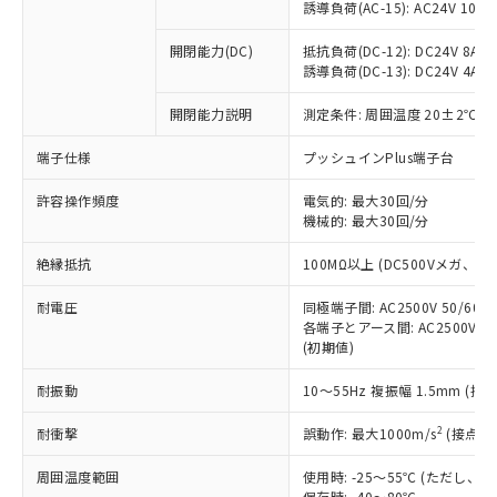
「×」：最大均質材料含有率が中国RoHSの
仕入先様の事情により、非含有部品として
誘導負荷(AC-15): AC24V 10A/AC
本サービスの対象外となる商品もある
基準値を超えていることを示します。
いたものが、含有品と判明した場合などや
当社は、これら貴社製品のうち、外国
ことをご了承ください。
「－」：未確認です。当社販売部門へお問
むを得ず変更することがあります。
開閉能力(DC)
抵抗負荷(DC-12): DC24V 8A/DC
為替および外国貿易法に定める商品
在庫状況および標準価格照会結果は、
い合わせください。
誘導負荷(DC-13): DC24V 4A/DC
（以下｢規制貨物等」という）を輸出
記載している更新日時点での社内デー
*EU RoHS指令（10物質）：
または国外への提供する場合は、日本
記
タに基づき作成されるものであり、閲
説明
鉛(Pb) 1000ppm以下、 水銀(Hg) 1000ppm以下、 カド
開閉能力説明
測定条件: 周囲温度 20±2℃、
*中国RoHS10物質の基準値 (GB/T26572)：
国政府の輸出許可(または役務取引許
号
覧された時点での実際の在庫および標
ミウム(Cd) 100ppm以下、
Pb(鉛) :1000ppm、 Hg(水銀) : 1000ppm、 Cd(カドミウ
可)を取得するなどの必要な手続きを
六価クロム(Cr(Ⅵ)) 1000ppm以下、ポリ臭化ビフェニル
ム) : 100ppm、
準価格とは異なる場合があることをご
端子仕様
プッシュインPlus端子台
類(PBB) 1000ppm以下、ポリ臭化ジフェニルエーテル類
Cr(Ⅵ)(六価クロム) : 1000ppm、 PBBs(ポリ臭化ビフェ
とります。
了承ください。
(PBDE) 1000ppm以下、フタル酸ビス(2-エチルヘキシ
○
一定数以上の在庫あり
ニル類) : 1000ppm、 PBDEs(ポリ臭化ジフェニルエーテ
当社は規制貨物を破棄する場合は、完
ル) (DEHP)(別名：DOP) 1000ppm以下、フタル酸ブチ
正式な納期状況および標準価格はお客
許容操作頻度
ル類) : 1000ppm、
電気的: 最大30回/分
ルベンジル（BBP） 1000ppm以下、フタル酸ジブチル
全に破砕するなど、違法に輸出されな
DBP(フタル酸ジブチル) : 1000ppm、 DIBP(フタル酸ジ
機械的: 最大30回/分
様のお取引先、またはお客様担当のオ
（DBP） 1000ppm以下、フタル酸ジイソブチル
イソブチル) : 1000ppm、 BBP(フタル酸ブチルベンジ
△
一定数には満たないが在庫あり
いよう必要な手段を講じます。
ムロン制御機器販売店・当社販売員に
(DIBP) 1000ppm以下
ル) : 1000ppm、
当社は貴社製品を、核兵器、ミサイ
絶縁抵抗
但し、RoHS指令で産業用監視および制御機器に対する
100MΩ以上 (DC500Vメガ、
DEHP(フタル酸ビス(2-エチルヘキシル)) : 1000ppm
ご相談ください。
適用除外項目は除く。
ル、化学兵器、生物兵器またはその他
－
在庫なし(最新の在庫状況につ
オムロン制御機器販売店や当社販売拠
フタル酸エステル類の４物質については閾値を超える意
耐電圧
同極端子間: AC2500V 50/60
武器並びにこれらの製造装置等に一切
いては、お客様のお取引先、ま
図的な使用がないことを確認しています。
点は「
販売ネットワーク
」をご確認
各端子とアース間: AC2500V 50/
※2 環境保護使用期限
使用いたしません。
たはお客様担当のオムロン制御
ください。
(初期値)
当社は、貴社製品を第三者に販売する
機器販売店・当社販売員にご確
在庫状況および標準価格結果を当社の
※2 対応予定月
「ｅ」：有害物質（10物質）のすべてが基
場合は、上記1、2および3の内容を当
認ください)
事前の承諾なく第三者に漏洩または開
耐振動
10～55Hz 複振幅 1.5mm (接
準値以下であることを示します。
該第三者に通知します。また当社は、
示しないようお願いします。
部品在庫の切り替え状況などにより、予定
「10」：通常の使用状況下において有害物
販売先および販売に係わる関係者が違
マイパーツ機能（部品リスト作成サー
2
耐衝撃
誤動作: 最大1000m/s
(接点開
空
受注生産機種、また在庫状況の
月が前後することがあります。
質が外部に漏えいし、環境に深刻な影響を
法に輸出するおそれがある場合は、取
ビス）をご利用いただくには、I-Web
白
情報を公開していない機種
及ぼさない年数を意味します。
り引きをいたしません。
周囲温度範囲
使用時: -25～55℃ (ただし
メンバーズにご登録されている必要が
「－」：未確認です。当社販売部門へお問
保存時: -40～80℃