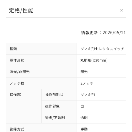
定格/性能
情報更新：2026/05/21
種類
ツマミ形セレクタスイッチ
胴体形状
丸胴形(φ30mm)
照光/非照光
照光
ノッチ数
2ノッチ
操作部
操作部形状
ツマミ形
操作部色
白
透明/不透明
透明
復帰方式
手動