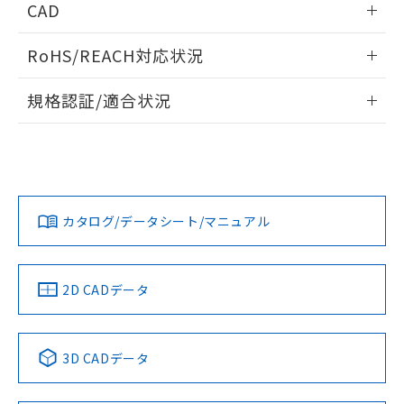
CAD
ログイン/会員登録いただくと、CADデータをダウンロー
RoHS/REACH対応状況
ドすることができます。
情報更新：2026/7/29
規格認証/適合状況
ログイン/会員登録
EU RoHS
注意事項・凡例
A30NW-2MM-TWA-P002-WAについての規格認証/適合状況に
ついては、「カスタマーサポートセンタ お客様相談室」また
は貴社担当オムロン営業員または販売店にお問い合わせくだ
対応状況
対応予定月
※1
※2
さい。
ダウンロードデータをご利用いただく前に、以下を必ずお読
みください。
カタログ/データシート/マニュアル
対応済み
ソフトウェアの使用条件
お問い合わせ
中国 RoHS
注意事項・凡例
2D CADデータ
中国 RoHS表
※1 ※2
3D CADデータ
Pb
Hg
Cd
Cr(VI)