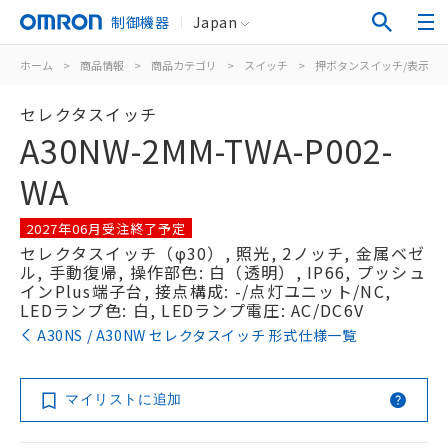
制御機器
Japan
ホーム
>
商品情報
>
商品カテゴリ
>
スイッチ
>
押ボタンスイッチ/表示灯
セレクタスイッチ
A30NW-2MM-TWA-P002-
WA
2027年06月受注終了予定
セレクタスイッチ（φ30）, 照光, 2ノッチ, 金属ベゼ
ル, 手動復帰, 操作部色: 白（透明）, IP66, プッシュ
インPlus端子台, 接点構成: -/点灯ユニット/NC,
LEDランプ色: 白, LEDランプ電圧: AC/DC6V
A30NS / A30NW セレクタスイッチ 形式仕様一覧
マイリストに追加