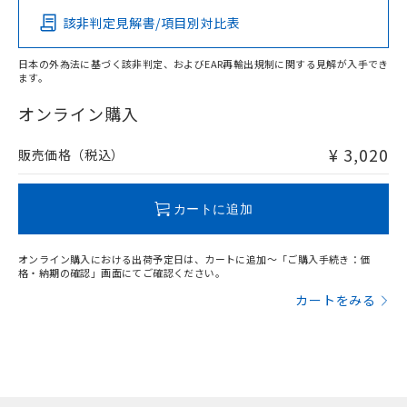
該非判定見解書/項目別対比表
X
O
O
O
日本の外為法に基づく該非判定、およびEAR再輸出規制に関する見解が入手でき
ます。
"対応済み"や非含有の記載がされた商品であっても、流通
在庫等で未対応品が混在する可能性があります。
オンライン購入
非含有品が必要な際は、弊社営業部門もしくは販売店へお
問い合わせください。
¥ 3,020
販売価格（税込）
この製品のRoHS/REACH対応状況ページへ
カートに追加
オンライン購入における出荷予定日は、カートに追加～「ご購入手続き：価
格・納期の確認」画面にてご確認ください。
カートをみる