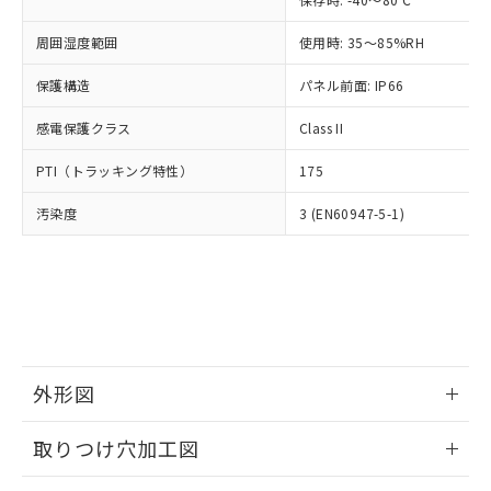
あります。
い合わせください。
お客様が当ウェブサイト上で当社にご
※3 非含有証明書ダウンロード
周囲湿度範囲
使用時: 35～85%RH
登録された部品リストについて、当社
および当社の共同利用者が、当社の製
保護構造
パネル前面: IP66
下記の非含有証明書をダウンロードするこ
品・サービスに関するお客様との取
とができます。
合意する
キャンセル
引・商談に必要な範囲で利用すること
感電保護クラス
Class II
をご了承ください。
EU RoHS指令（10物質）の非含有証明書
※当社の共同利用者とは、
"個人情報
PTI（トラッキング特性）
175
51物質の非含有証明書（当社基準）
の共同利用に関して"
の「1.共同利
※本証明書は発行日時点で非含有を証明す
用者の範囲」に記載されている法人を
汚染度
3 (EN60947-5-1)
るもので、過去に遡って非含有を証明する
指します。
ものではありません。
また、RoHS指令のフタル酸エステル類４
物質の対応では、対応完了までの期間は出
荷製品に未対応品が混在することから備考
欄に対応日を記載しておりました。
既に当社にて対応品への在庫切替を完了
していることから、特段のことがない限
外形図
り、2022年1月12日より割愛しておりま
情報更新：2026/05/21
す。
取りつけ穴加工図
情報更新：2026/05/21