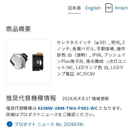
日本語
English
PDF出力
商品概要
セレクタスイッチ（φ30）, 照光, 2
ノッチ, 金属ベゼル, 手動復帰, 操作
部色: 白（透明）, IP66, プッシュイ
ンPlus端子台, 接点構成: -/点灯ユニ
ット/NC, LEDランプ色: 白, LEDラ
ンプ電圧: AC/DC6V
推奨代替機種情報
2026/8/4 8:17 情報更新
推奨代替機種は
A30NW-2MM-TWA-P002-WC
となります。
詳細はプロダクトニュースをご確認ください。
プロダクト ニュース No. 2026039c