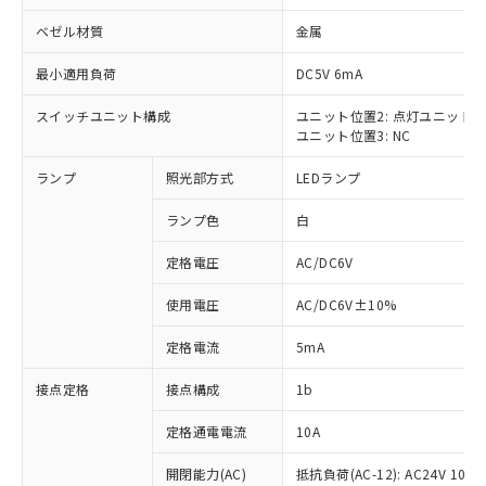
ベゼル材質
金属
最小適用負荷
DC5V 6mA
スイッチユニット構成
ユニット位置2: 点灯ユニット
※1 対応状況
ユニット位置3: NC
対応済み：EU RoHS指令（10物質）の
ランプ
照光部方式
LEDランプ
非含有に対応した製品が提供可能な商品で
す。
ランプ色
白
対応予定：EU RoHS指令（10物質）の非含
ご利用条件
有に対応した製品に切り替える予定のある
定格電圧
AC/DC6V
商品です。
使用電圧
AC/DC6V±10%
対応予定なし：EU RoHS指令（10物質）の
以下の条件をお読みいただき、同意のうえ
非含有に非対応の商品で、対応品を出す予
ご利用ください。
定格電流
5mA
定はありません。
調査・確認中：EU RoHS指令（10物質）の
本サービスは、当社制御機器事業取扱
接点定格
接点構成
1b
※1 中国RoHS○×表
非含有の対応状況を調査中または確認中の
商品の当社在庫状況および標準価格
商品です。
(税抜)を提供させていただくもので
定格通電電流
10A
「○」：最大均質材料含有率が中国RoHSの
非該当品：ライセンス料など無形物で、有
す。
基準値以下であることを示します。
害物質有無と関係のない商品です。
開閉能力(AC)
抵抗負荷(AC-12): AC24V 10A/A
当社制御機器事業取扱商品の中には、