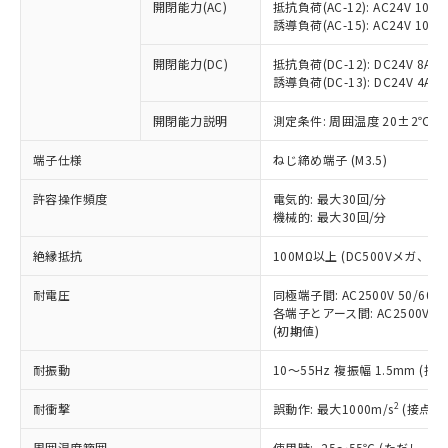
ご利用ください。
定はありません。
開閉能力(AC)
抵抗負荷(AC-12): AC24V 10A/A
誘導負荷(AC-15): AC24V 10A/AC
調査・確認中：EU RoHS指令（10物質）の
本サービスは、当社制御機器事業取扱
※1 中国RoHS○×表
非含有の対応状況を調査中または確認中の
商品の当社在庫状況および標準価格
開閉能力(DC)
抵抗負荷(DC-12): DC24V 8A/DC
商品です。
(税抜)を提供させていただくもので
誘導負荷(DC-13): DC24V 4A/DC
「○」：最大均質材料含有率が中国RoHSの
非該当品：ライセンス料など無形物で、有
す。
基準値以下であることを示します。
害物質有無と関係のない商品です。
当社制御機器事業取扱商品の中には、
開閉能力説明
測定条件: 周囲温度 20±2℃、
「×」：最大均質材料含有率が中国RoHSの
仕入先様の事情により、非含有部品として
本サービスの対象外となる商品もある
基準値を超えていることを示します。
いたものが、含有品と判明した場合などや
当社は、これら貴社製品のうち、外国
端子仕様
ねじ締め端子 (M3.5)
ことをご了承ください。
「－」：未確認です。当社販売部門へお問
むを得ず変更することがあります。
為替および外国貿易法に定める商品
在庫状況および標準価格照会結果は、
い合わせください。
許容操作頻度
（以下｢規制貨物等」という）を輸出
電気的: 最大30回/分
記載している更新日時点での社内デー
機械的: 最大30回/分
*EU RoHS指令（10物質）：
または国外への提供する場合は、日本
記
タに基づき作成されるものであり、閲
説明
鉛(Pb) 1000ppm以下、 水銀(Hg) 1000ppm以下、 カド
*中国RoHS10物質の基準値 (GB/T26572)：
国政府の輸出許可(または役務取引許
号
覧された時点での実際の在庫および標
ミウム(Cd) 100ppm以下、
Pb(鉛) :1000ppm、 Hg(水銀) : 1000ppm、 Cd(カドミウ
絶縁抵抗
100MΩ以上 (DC500Vメガ、
可)を取得するなどの必要な手続きを
六価クロム(Cr(Ⅵ)) 1000ppm以下、ポリ臭化ビフェニル
ム) : 100ppm、
準価格とは異なる場合があることをご
類(PBB) 1000ppm以下、ポリ臭化ジフェニルエーテル類
Cr(Ⅵ)(六価クロム) : 1000ppm、 PBBs(ポリ臭化ビフェ
とります。
了承ください。
(PBDE) 1000ppm以下、フタル酸ビス(2-エチルヘキシ
耐電圧
○
一定数以上の在庫あり
同極端子間: AC2500V 50/60
ニル類) : 1000ppm、 PBDEs(ポリ臭化ジフェニルエーテ
当社は規制貨物を破棄する場合は、完
ル) (DEHP)(別名：DOP) 1000ppm以下、フタル酸ブチ
正式な納期状況および標準価格はお客
ル類) : 1000ppm、
各端子とアース間: AC2500V 50/
ルベンジル（BBP） 1000ppm以下、フタル酸ジブチル
全に破砕するなど、違法に輸出されな
DBP(フタル酸ジブチル) : 1000ppm、 DIBP(フタル酸ジ
様のお取引先、またはお客様担当のオ
(初期値)
（DBP） 1000ppm以下、フタル酸ジイソブチル
イソブチル) : 1000ppm、 BBP(フタル酸ブチルベンジ
△
一定数には満たないが在庫あり
いよう必要な手段を講じます。
ムロン制御機器販売店・当社販売員に
(DIBP) 1000ppm以下
ル) : 1000ppm、
当社は貴社製品を、核兵器、ミサイ
但し、RoHS指令で産業用監視および制御機器に対する
耐振動
10～55Hz 複振幅 1.5mm (接
DEHP(フタル酸ビス(2-エチルヘキシル)) : 1000ppm
ご相談ください。
適用除外項目は除く。
ル、化学兵器、生物兵器またはその他
－
在庫なし(最新の在庫状況につ
オムロン制御機器販売店や当社販売拠
フタル酸エステル類の４物質については閾値を超える意
2
耐衝撃
武器並びにこれらの製造装置等に一切
誤動作: 最大1000m/s
(接点開
いては、お客様のお取引先、ま
図的な使用がないことを確認しています。
点は「
販売ネットワーク
」をご確認
※2 環境保護使用期限
使用いたしません。
たはお客様担当のオムロン制御
ください。
周囲温度範囲
使用時: -25～55℃ (ただし