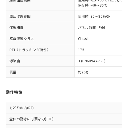
当社は、貴社製品を第三者に販売する
機器販売店・当社販売員にご確
在庫状況および標準価格結果を当社の
保存時: -40～80℃
※2 対応予定月
「ｅ」：有害物質（10物質）のすべてが基
場合は、上記1、2および3の内容を当
認ください)
事前の承諾なく第三者に漏洩または開
準値以下であることを示します。
該第三者に通知します。また当社は、
示しないようお願いします。
周囲湿度範囲
使用時: 35～85%RH
部品在庫の切り替え状況などにより、予定
「10」：通常の使用状況下において有害物
販売先および販売に係わる関係者が違
マイパーツ機能（部品リスト作成サー
空
受注生産機種、また在庫状況の
月が前後することがあります。
質が外部に漏えいし、環境に深刻な影響を
法に輸出するおそれがある場合は、取
ビス）をご利用いただくには、I-Web
保護構造
白
情報を公開していない機種
パネル前面: IP66
及ぼさない年数を意味します。
り引きをいたしません。
メンバーズにご登録されている必要が
「－」：未確認です。当社販売部門へお問
感電保護クラス
あります。
Class II
い合わせください。
お客様が当ウェブサイト上で当社にご
※3 非含有証明書ダウンロード
PTI（トラッキング特性）
175
登録された部品リストについて、当社
および当社の共同利用者が、当社の製
下記の非含有証明書をダウンロードするこ
汚染度
3 (EN60947-5-1)
品・サービスに関するお客様との取
とができます。
合意する
キャンセル
引・商談に必要な範囲で利用すること
質量
約75g
をご了承ください。
EU RoHS指令（10物質）の非含有証明書
※当社の共同利用者とは、
"個人情報
51物質の非含有証明書（当社基準）
の共同利用に関して"
の「1.共同利
※本証明書は発行日時点で非含有を証明す
動作特性
用者の範囲」に記載されている法人を
るもので、過去に遡って非含有を証明する
指します。
ものではありません。
もどりの力(RF)
また、RoHS指令のフタル酸エステル類４
物質の対応では、対応完了までの期間は出
全体の動きに必要な力(TTF)
荷製品に未対応品が混在することから備考
欄に対応日を記載しておりました。