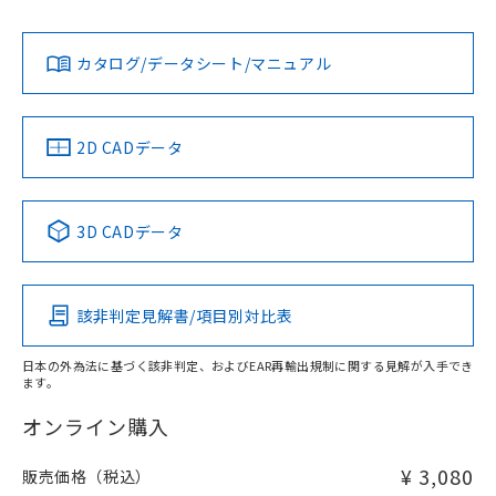
は貴社担当オムロン営業員または販売店にお問い合わせくだ
対応状況
対応予定月
※1
※2
さい。
ダウンロードデータをご利用いただく前に、以下を必ずお読
みください。
カタログ/データシート/マニュアル
対応済み
ソフトウェアの使用条件
お問い合わせ
中国 RoHS
注意事項・凡例
2D CADデータ
中国 RoHS表
※1 ※2
3D CADデータ
Pb
Hg
Cd
Cr(VI)
該非判定見解書/項目別対比表
X
O
O
O
日本の外為法に基づく該非判定、およびEAR再輸出規制に関する見解が入手でき
ます。
"対応済み"や非含有の記載がされた商品であっても、流通
在庫等で未対応品が混在する可能性があります。
オンライン購入
非含有品が必要な際は、弊社営業部門もしくは販売店へお
問い合わせください。
¥ 3,080
販売価格（税込）