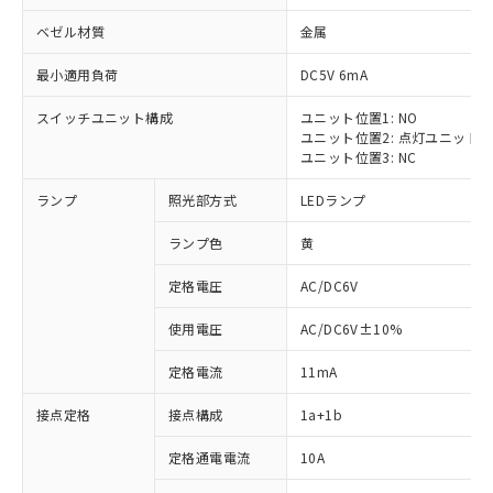
ベゼル材質
金属
最小適用負荷
DC5V 6mA
スイッチユニット構成
ユニット位置1: NO
ユニット位置2: 点灯ユニット
ユニット位置3: NC
ランプ
照光部方式
LEDランプ
ランプ色
黄
※1 対応状況
定格電圧
AC/DC6V
対応済み：EU RoHS指令（10物質）の
使用電圧
AC/DC6V±10%
非含有に対応した製品が提供可能な商品で
す。
定格電流
11mA
対応予定：EU RoHS指令（10物質）の非含
ご利用条件
有に対応した製品に切り替える予定のある
接点定格
接点構成
1a+1b
商品です。
対応予定なし：EU RoHS指令（10物質）の
定格通電電流
10A
以下の条件をお読みいただき、同意のうえ
非含有に非対応の商品で、対応品を出す予