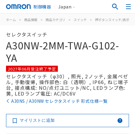
制御機器
Japan
ホーム
>
商品情報
>
商品カテゴリ
>
スイッチ
>
押ボタンスイッチ/表示灯
セレクタスイッチ
A30NW-2MM-TWA-G102-
YA
2027年06月受注終了予定
セレクタスイッチ（φ30）, 照光, 2ノッチ, 金属ベゼ
ル, 手動復帰, 操作部色: 白（透明）, IP66, ねじ端子
台, 接点構成: NO/点灯ユニット/NC, LEDランプ色:
黄, LEDランプ電圧: AC/DC6V
A30NS / A30NW セレクタスイッチ 形式仕様一覧
マイリストに追加