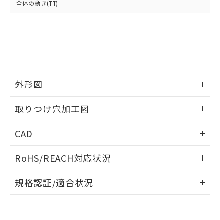
全体の動き(TT)
既に当社にて対応品への在庫切替を完了
していることから、特段のことがない限
り、2022年1月12日より割愛しておりま
す。
外形図
情報更新：2026/05/21
取りつけ穴加工図
情報更新：2026/05/21
CAD
ログイン/会員登録いただくと、CADデータをダウンロー
RoHS/REACH対応状況
ドすることができます。
情報更新：2026/7/29
規格認証/適合状況
ログイン/会員登録
EU RoHS
注意事項・凡例
A30NW-2MM-TWA-G102-YAについての規格認証/適合状況に
ついては、「カスタマーサポートセンタ お客様相談室」また