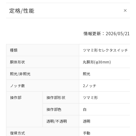
定格/性能
情報更新：2026/05/21
種類
ツマミ形セレクタスイッチ
胴体形状
丸胴形(φ30mm)
照光/非照光
照光
ノッチ数
2ノッチ
操作部
操作部形状
ツマミ形
操作部色
白
透明/不透明
透明
復帰方式
手動