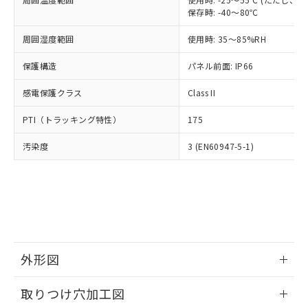
「－」：未確認です。当社販売部門へお問
あります。
保存時: -40～80℃
い合わせください。
お客様が当ウェブサイト上で当社にご
※3 非含有証明書ダウンロード
登録された部品リストについて、当社
周囲湿度範囲
使用時: 35～85%RH
および当社の共同利用者が、当社の製
下記の非含有証明書をダウンロードするこ
保護構造
パネル前面: IP66
品・サービスに関するお客様との取
とができます。
合意する
キャンセル
引・商談に必要な範囲で利用すること
感電保護クラス
Class II
をご了承ください。
EU RoHS指令（10物質）の非含有証明書
※当社の共同利用者とは、
"個人情報
PTI（トラッキング特性）
51物質の非含有証明書（当社基準）
175
の共同利用に関して"
の「1.共同利
※本証明書は発行日時点で非含有を証明す
用者の範囲」に記載されている法人を
汚染度
3 (EN60947-5-1)
るもので、過去に遡って非含有を証明する
指します。
ものではありません。
また、RoHS指令のフタル酸エステル類４
物質の対応では、対応完了までの期間は出
荷製品に未対応品が混在することから備考
欄に対応日を記載しておりました。
既に当社にて対応品への在庫切替を完了
していることから、特段のことがない限
外形図
り、2022年1月12日より割愛しておりま
す。
情報更新：2026/05/21
取りつけ穴加工図