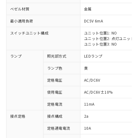
ベゼル材質
金属
最小適用負荷
DC5V 6mA
スイッチユニット構成
ユニット位置1: NO
※1 対応状況
ユニット位置2: 点灯ユニット
ユニット位置3: NO
対応済み：EU RoHS指令（10物質）の
ランプ
照光部方式
LEDランプ
非含有に対応した製品が提供可能な商品で
す。
ランプ色
黄
対応予定：EU RoHS指令（10物質）の非含
ご利用条件
有に対応した製品に切り替える予定のある
定格電圧
AC/DC6V
商品です。
対応予定なし：EU RoHS指令（10物質）の
使用電圧
AC/DC6V±10%
以下の条件をお読みいただき、同意のうえ
非含有に非対応の商品で、対応品を出す予
ご利用ください。
定はありません。
定格電流
11mA
調査・確認中：EU RoHS指令（10物質）の
本サービスは、当社制御機器事業取扱
※1 中国RoHS○×表
非含有の対応状況を調査中または確認中の
接点定格
接点構成
2a
商品の当社在庫状況および標準価格
商品です。
(税抜)を提供させていただくもので
「○」：最大均質材料含有率が中国RoHSの
定格通電電流
10A
非該当品：ライセンス料など無形物で、有
す。
基準値以下であることを示します。
害物質有無と関係のない商品です。