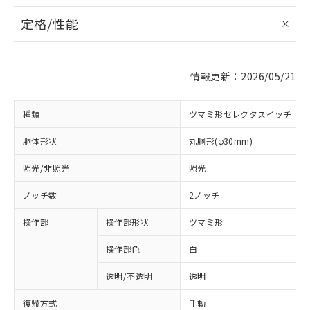
定格/性能
情報更新：2026/05/21
種類
ツマミ形セレクタスイッチ
胴体形状
丸胴形(φ30mm)
照光/非照光
照光
ノッチ数
2ノッチ
操作部
操作部形状
ツマミ形
操作部色
白
透明/不透明
透明
復帰方式
手動