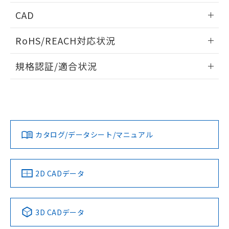
情報更新：2026/05/21
CAD
ログイン/会員登録いただくと、CADデータをダウンロー
RoHS/REACH対応状況
ドすることができます。
情報更新：2026/7/29
規格認証/適合状況
ログイン/会員登録
EU RoHS
注意事項・凡例
A30NW-2MM-TWA-G101-YAについての規格認証/適合状況に
ついては、「カスタマーサポートセンタ お客様相談室」また
は貴社担当オムロン営業員または販売店にお問い合わせくだ
対応状況
対応予定月
※1
※2
さい。
ダウンロードデータをご利用いただく前に、以下を必ずお読
みください。
カタログ/データシート/マニュアル
対応済み
ソフトウェアの使用条件
お問い合わせ
中国 RoHS
注意事項・凡例
2D CADデータ
中国 RoHS表
※1 ※2
3D CADデータ
Pb
Hg
Cd
Cr(VI)