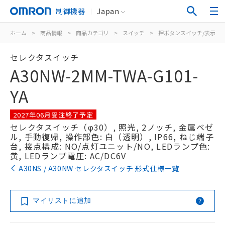
制御機器
Japan
ホーム
>
商品情報
>
商品カテゴリ
>
スイッチ
>
押ボタンスイッチ/表示灯
セレクタスイッチ
A30NW-2MM-TWA-G101-
YA
2027年06月受注終了予定
セレクタスイッチ（φ30）, 照光, 2ノッチ, 金属ベゼ
ル, 手動復帰, 操作部色: 白（透明）, IP66, ねじ端子
台, 接点構成: NO/点灯ユニット/NO, LEDランプ色:
黄, LEDランプ電圧: AC/DC6V
A30NS / A30NW セレクタスイッチ 形式仕様一覧
マイリストに追加