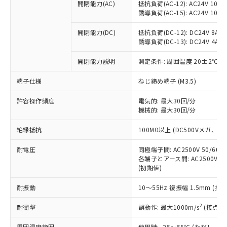
当社制御機器事業取扱商品の中には、
開閉能力(AC)
抵抗負荷(AC-12): AC24V 10A/A
「×」：最大均質材料含有率が中国RoHSの
仕入先様の事情により、非含有部品として
本サービスの対象外となる商品もある
誘導負荷(AC-15): AC24V 10A/AC
基準値を超えていることを示します。
いたものが、含有品と判明した場合などや
当社は、これら貴社製品のうち、外国
ことをご了承ください。
「－」：未確認です。当社販売部門へお問
むを得ず変更することがあります。
為替および外国貿易法に定める商品
在庫状況および標準価格照会結果は、
開閉能力(DC)
抵抗負荷(DC-12): DC24V 8A/DC
い合わせください。
（以下｢規制貨物等」という）を輸出
誘導負荷(DC-13): DC24V 4A/DC
記載している更新日時点での社内デー
*EU RoHS指令（10物質）：
または国外への提供する場合は、日本
記
タに基づき作成されるものであり、閲
説明
鉛(Pb) 1000ppm以下、 水銀(Hg) 1000ppm以下、 カド
*中国RoHS10物質の基準値 (GB/T26572)：
国政府の輸出許可(または役務取引許
開閉能力説明
測定条件: 周囲温度 20±2℃、
号
覧された時点での実際の在庫および標
ミウム(Cd) 100ppm以下、
Pb(鉛) :1000ppm、 Hg(水銀) : 1000ppm、 Cd(カドミウ
可)を取得するなどの必要な手続きを
六価クロム(Cr(Ⅵ)) 1000ppm以下、ポリ臭化ビフェニル
ム) : 100ppm、
準価格とは異なる場合があることをご
類(PBB) 1000ppm以下、ポリ臭化ジフェニルエーテル類
端子仕様
Cr(Ⅵ)(六価クロム) : 1000ppm、 PBBs(ポリ臭化ビフェ
ねじ締め端子 (M3.5)
とります。
了承ください。
(PBDE) 1000ppm以下、フタル酸ビス(2-エチルヘキシ
○
一定数以上の在庫あり
ニル類) : 1000ppm、 PBDEs(ポリ臭化ジフェニルエーテ
当社は規制貨物を破棄する場合は、完
ル) (DEHP)(別名：DOP) 1000ppm以下、フタル酸ブチ
正式な納期状況および標準価格はお客
ル類) : 1000ppm、
許容操作頻度
電気的: 最大30回/分
ルベンジル（BBP） 1000ppm以下、フタル酸ジブチル
全に破砕するなど、違法に輸出されな
DBP(フタル酸ジブチル) : 1000ppm、 DIBP(フタル酸ジ
様のお取引先、またはお客様担当のオ
（DBP） 1000ppm以下、フタル酸ジイソブチル
機械的: 最大30回/分
イソブチル) : 1000ppm、 BBP(フタル酸ブチルベンジ
△
一定数には満たないが在庫あり
いよう必要な手段を講じます。
ムロン制御機器販売店・当社販売員に
(DIBP) 1000ppm以下
ル) : 1000ppm、
当社は貴社製品を、核兵器、ミサイ
但し、RoHS指令で産業用監視および制御機器に対する
DEHP(フタル酸ビス(2-エチルヘキシル)) : 1000ppm
ご相談ください。
絶縁抵抗
100MΩ以上 (DC500Vメガ、
適用除外項目は除く。
ル、化学兵器、生物兵器またはその他
－
在庫なし(最新の在庫状況につ
オムロン制御機器販売店や当社販売拠
フタル酸エステル類の４物質については閾値を超える意
武器並びにこれらの製造装置等に一切
いては、お客様のお取引先、ま
図的な使用がないことを確認しています。
点は「
販売ネットワーク
」をご確認
耐電圧
同極端子間: AC2500V 50/60
※2 環境保護使用期限
使用いたしません。
たはお客様担当のオムロン制御
各端子とアース間: AC2500V 50/
ください。
当社は、貴社製品を第三者に販売する
(初期値)
機器販売店・当社販売員にご確
在庫状況および標準価格結果を当社の
※2 対応予定月
「ｅ」：有害物質（10物質）のすべてが基
場合は、上記1、2および3の内容を当
認ください)
事前の承諾なく第三者に漏洩または開
準値以下であることを示します。
耐振動
10～55Hz 複振幅 1.5mm (接
該第三者に通知します。また当社は、
示しないようお願いします。
部品在庫の切り替え状況などにより、予定
「10」：通常の使用状況下において有害物
販売先および販売に係わる関係者が違
マイパーツ機能（部品リスト作成サー
空
受注生産機種、また在庫状況の
2
耐衝撃
誤動作: 最大1000m/s
(接点開
月が前後することがあります。
質が外部に漏えいし、環境に深刻な影響を
法に輸出するおそれがある場合は、取
ビス）をご利用いただくには、I-Web
白
情報を公開していない機種
及ぼさない年数を意味します。
り引きをいたしません。
メンバーズにご登録されている必要が
周囲温度範囲
使用時: -25～55℃ (ただし