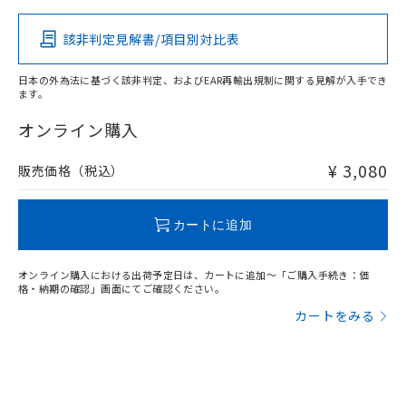
該非判定見解書/項目別対比表
X
O
O
O
日本の外為法に基づく該非判定、およびEAR再輸出規制に関する見解が入手でき
ます。
"対応済み"や非含有の記載がされた商品であっても、流通
在庫等で未対応品が混在する可能性があります。
オンライン購入
非含有品が必要な際は、弊社営業部門もしくは販売店へお
問い合わせください。
¥ 3,080
販売価格（税込）
この製品のRoHS/REACH対応状況ページへ
カートに追加
オンライン購入における出荷予定日は、カートに追加～「ご購入手続き：価
格・納期の確認」画面にてご確認ください。
カートをみる