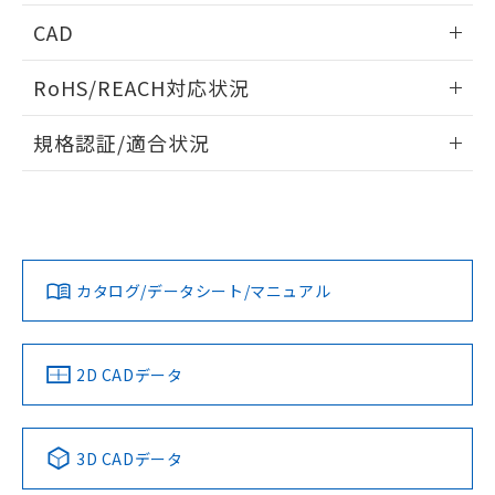
情報更新：2026/05/21
CAD
ログイン/会員登録いただくと、CADデータをダウンロー
RoHS/REACH対応状況
ドすることができます。
情報更新：2026/7/29
規格認証/適合状況
ログイン/会員登録
EU RoHS
注意事項・凡例
A30NW-2MM-TWA-G101-WAについての規格認証/適合状況
については、「カスタマーサポートセンタ お客様相談室」ま
たは貴社担当オムロン営業員または販売店にお問い合わせく
対応状況
対応予定月
※1
※2
ださい。
ダウンロードデータをご利用いただく前に、以下を必ずお読
みください。
カタログ/データシート/マニュアル
対応済み
ソフトウェアの使用条件
お問い合わせ
中国 RoHS
注意事項・凡例
2D CADデータ
中国 RoHS表
※1 ※2
3D CADデータ
Pb
Hg
Cd
Cr(VI)