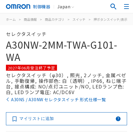
制御機器
Japan
ホーム
>
商品情報
>
商品カテゴリ
>
スイッチ
>
押ボタンスイッチ/表示灯
セレクタスイッチ
A30NW-2MM-TWA-G101-
WA
2027年06月受注終了予定
セレクタスイッチ（φ30）, 照光, 2ノッチ, 金属ベゼ
ル, 手動復帰, 操作部色: 白（透明）, IP66, ねじ端子
台, 接点構成: NO/点灯ユニット/NO, LEDランプ色:
白, LEDランプ電圧: AC/DC6V
A30NS / A30NW セレクタスイッチ 形式仕様一覧
マイリストに追加