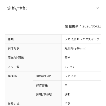
定格/性能
情報更新：2026/05/21
種類
ツマミ形セレクタスイッチ
胴体形状
丸胴形(φ30mm)
照光/非照光
照光
ノッチ数
2ノッチ
操作部
操作部形状
ツマミ形
操作部色
白
透明/不透明
透明
復帰方式
手動