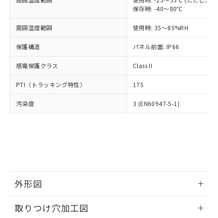
「－」：未確認です。当社販売部門へお問
あります。
保存時: -40～80℃
い合わせください。
お客様が当ウェブサイト上で当社にご
※3 非含有証明書ダウンロード
登録された部品リストについて、当社
周囲湿度範囲
使用時: 35～85%RH
および当社の共同利用者が、当社の製
下記の非含有証明書をダウンロードするこ
保護構造
パネル前面: IP66
品・サービスに関するお客様との取
とができます。
合意する
キャンセル
引・商談に必要な範囲で利用すること
感電保護クラス
Class II
をご了承ください。
EU RoHS指令（10物質）の非含有証明書
※当社の共同利用者とは、
"個人情報
PTI（トラッキング特性）
51物質の非含有証明書（当社基準）
175
の共同利用に関して"
の「1.共同利
※本証明書は発行日時点で非含有を証明す
用者の範囲」に記載されている法人を
汚染度
3 (EN60947-5-1)
るもので、過去に遡って非含有を証明する
指します。
ものではありません。
また、RoHS指令のフタル酸エステル類４
物質の対応では、対応完了までの期間は出
荷製品に未対応品が混在することから備考
欄に対応日を記載しておりました。
既に当社にて対応品への在庫切替を完了
していることから、特段のことがない限
外形図
り、2022年1月12日より割愛しておりま
す。
情報更新：2026/05/21
取りつけ穴加工図