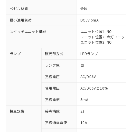
ベゼル材質
金属
最小適用負荷
DC5V 6mA
スイッチユニット構成
ユニット位置1: NO
※1 対応状況
ユニット位置2: 点灯ユニット
ユニット位置3: NO
対応済み：EU RoHS指令（10物質）の
ランプ
照光部方式
LEDランプ
非含有に対応した製品が提供可能な商品で
す。
ランプ色
白
対応予定：EU RoHS指令（10物質）の非含
ご利用条件
有に対応した製品に切り替える予定のある
定格電圧
AC/DC6V
商品です。
対応予定なし：EU RoHS指令（10物質）の
使用電圧
AC/DC6V±10%
以下の条件をお読みいただき、同意のうえ
非含有に非対応の商品で、対応品を出す予
ご利用ください。
定はありません。
定格電流
5mA
調査・確認中：EU RoHS指令（10物質）の
本サービスは、当社制御機器事業取扱
※1 中国RoHS○×表
非含有の対応状況を調査中または確認中の
接点定格
接点構成
2a
商品の当社在庫状況および標準価格
商品です。
(税抜)を提供させていただくもので
「○」：最大均質材料含有率が中国RoHSの
定格通電電流
10A
非該当品：ライセンス料など無形物で、有
す。
基準値以下であることを示します。
害物質有無と関係のない商品です。