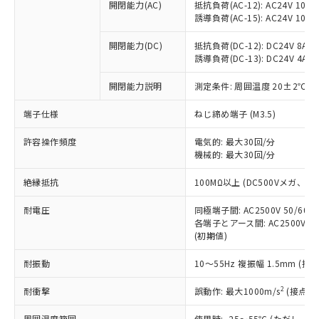
当社制御機器事業取扱商品の中には、
開閉能力(AC)
抵抗負荷(AC-12): AC24V 10A/A
「×」：最大均質材料含有率が中国RoHSの
仕入先様の事情により、非含有部品として
本サービスの対象外となる商品もある
誘導負荷(AC-15): AC24V 10A/AC
基準値を超えていることを示します。
いたものが、含有品と判明した場合などや
当社は、これら貴社製品のうち、外国
ことをご了承ください。
「－」：未確認です。当社販売部門へお問
むを得ず変更することがあります。
為替および外国貿易法に定める商品
在庫状況および標準価格照会結果は、
開閉能力(DC)
抵抗負荷(DC-12): DC24V 8A/DC
い合わせください。
（以下｢規制貨物等」という）を輸出
誘導負荷(DC-13): DC24V 4A/DC
記載している更新日時点での社内デー
*EU RoHS指令（10物質）：
または国外への提供する場合は、日本
記
タに基づき作成されるものであり、閲
説明
鉛(Pb) 1000ppm以下、 水銀(Hg) 1000ppm以下、 カド
*中国RoHS10物質の基準値 (GB/T26572)：
国政府の輸出許可(または役務取引許
開閉能力説明
測定条件: 周囲温度 20±2℃、
号
覧された時点での実際の在庫および標
ミウム(Cd) 100ppm以下、
Pb(鉛) :1000ppm、 Hg(水銀) : 1000ppm、 Cd(カドミウ
可)を取得するなどの必要な手続きを
六価クロム(Cr(Ⅵ)) 1000ppm以下、ポリ臭化ビフェニル
ム) : 100ppm、
準価格とは異なる場合があることをご
類(PBB) 1000ppm以下、ポリ臭化ジフェニルエーテル類
端子仕様
Cr(Ⅵ)(六価クロム) : 1000ppm、 PBBs(ポリ臭化ビフェ
ねじ締め端子 (M3.5)
とります。
了承ください。
(PBDE) 1000ppm以下、フタル酸ビス(2-エチルヘキシ
○
一定数以上の在庫あり
ニル類) : 1000ppm、 PBDEs(ポリ臭化ジフェニルエーテ
当社は規制貨物を破棄する場合は、完
ル) (DEHP)(別名：DOP) 1000ppm以下、フタル酸ブチ
正式な納期状況および標準価格はお客
ル類) : 1000ppm、
許容操作頻度
電気的: 最大30回/分
ルベンジル（BBP） 1000ppm以下、フタル酸ジブチル
全に破砕するなど、違法に輸出されな
DBP(フタル酸ジブチル) : 1000ppm、 DIBP(フタル酸ジ
様のお取引先、またはお客様担当のオ
（DBP） 1000ppm以下、フタル酸ジイソブチル
機械的: 最大30回/分
イソブチル) : 1000ppm、 BBP(フタル酸ブチルベンジ
△
一定数には満たないが在庫あり
いよう必要な手段を講じます。
ムロン制御機器販売店・当社販売員に
(DIBP) 1000ppm以下
ル) : 1000ppm、
当社は貴社製品を、核兵器、ミサイ
但し、RoHS指令で産業用監視および制御機器に対する
DEHP(フタル酸ビス(2-エチルヘキシル)) : 1000ppm
ご相談ください。
絶縁抵抗
100MΩ以上 (DC500Vメガ、
適用除外項目は除く。
ル、化学兵器、生物兵器またはその他
－
在庫なし(最新の在庫状況につ
オムロン制御機器販売店や当社販売拠
フタル酸エステル類の４物質については閾値を超える意
武器並びにこれらの製造装置等に一切
いては、お客様のお取引先、ま
図的な使用がないことを確認しています。
点は「
販売ネットワーク
」をご確認
耐電圧
同極端子間: AC2500V 50/60
※2 環境保護使用期限
使用いたしません。
たはお客様担当のオムロン制御
各端子とアース間: AC2500V 50/
ください。
当社は、貴社製品を第三者に販売する
(初期値)
機器販売店・当社販売員にご確
在庫状況および標準価格結果を当社の
※2 対応予定月
「ｅ」：有害物質（10物質）のすべてが基
場合は、上記1、2および3の内容を当
認ください)
事前の承諾なく第三者に漏洩または開
準値以下であることを示します。
耐振動
10～55Hz 複振幅 1.5mm (接
該第三者に通知します。また当社は、
示しないようお願いします。
部品在庫の切り替え状況などにより、予定
「10」：通常の使用状況下において有害物
販売先および販売に係わる関係者が違
マイパーツ機能（部品リスト作成サー
空
受注生産機種、また在庫状況の
2
耐衝撃
誤動作: 最大1000m/s
(接点開
月が前後することがあります。
質が外部に漏えいし、環境に深刻な影響を
法に輸出するおそれがある場合は、取
ビス）をご利用いただくには、I-Web
白
情報を公開していない機種
及ぼさない年数を意味します。
り引きをいたしません。
メンバーズにご登録されている必要が
周囲温度範囲
使用時: -25～55℃ (ただし