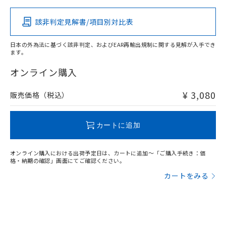
該非判定見解書/項目別対比表
X
O
O
O
日本の外為法に基づく該非判定、およびEAR再輸出規制に関する見解が入手でき
ます。
"対応済み"や非含有の記載がされた商品であっても、流通
在庫等で未対応品が混在する可能性があります。
オンライン購入
非含有品が必要な際は、弊社営業部門もしくは販売店へお
問い合わせください。
¥ 3,080
販売価格（税込）
この製品のRoHS/REACH対応状況ページへ
カートに追加
オンライン購入における出荷予定日は、カートに追加～「ご購入手続き：価
格・納期の確認」画面にてご確認ください。
カートをみる