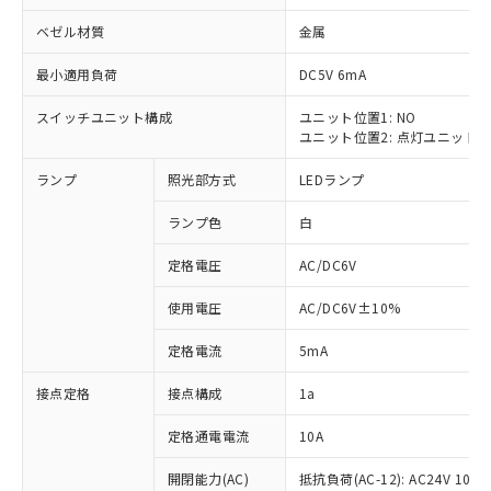
ベゼル材質
金属
最小適用負荷
DC5V 6mA
スイッチユニット構成
ユニット位置1: NO
※1 対応状況
ユニット位置2: 点灯ユニット
対応済み：EU RoHS指令（10物質）の
ランプ
照光部方式
LEDランプ
非含有に対応した製品が提供可能な商品で
す。
ランプ色
白
対応予定：EU RoHS指令（10物質）の非含
ご利用条件
有に対応した製品に切り替える予定のある
定格電圧
AC/DC6V
商品です。
使用電圧
AC/DC6V±10%
対応予定なし：EU RoHS指令（10物質）の
以下の条件をお読みいただき、同意のうえ
非含有に非対応の商品で、対応品を出す予
ご利用ください。
定格電流
5mA
定はありません。
調査・確認中：EU RoHS指令（10物質）の
本サービスは、当社制御機器事業取扱
接点定格
接点構成
1a
※1 中国RoHS○×表
非含有の対応状況を調査中または確認中の
商品の当社在庫状況および標準価格
商品です。
(税抜)を提供させていただくもので
定格通電電流
10A
「○」：最大均質材料含有率が中国RoHSの
非該当品：ライセンス料など無形物で、有
す。
基準値以下であることを示します。
害物質有無と関係のない商品です。
開閉能力(AC)
抵抗負荷(AC-12): AC24V 10A/A
当社制御機器事業取扱商品の中には、