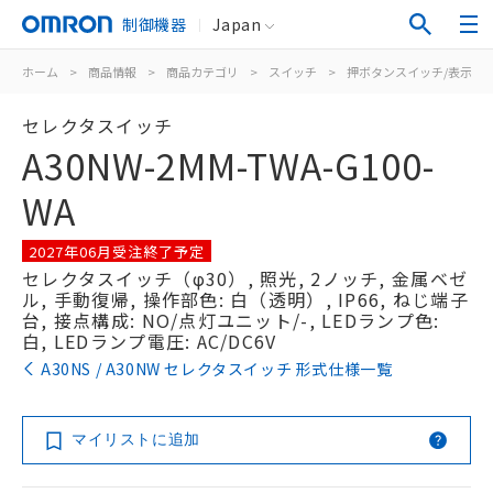
制御機器
Japan
ホーム
>
商品情報
>
商品カテゴリ
>
スイッチ
>
押ボタンスイッチ/表示灯
セレクタスイッチ
A30NW-2MM-TWA-G100-
WA
2027年06月受注終了予定
セレクタスイッチ（φ30）, 照光, 2ノッチ, 金属ベゼ
ル, 手動復帰, 操作部色: 白（透明）, IP66, ねじ端子
台, 接点構成: NO/点灯ユニット/-, LEDランプ色:
白, LEDランプ電圧: AC/DC6V
A30NS / A30NW セレクタスイッチ 形式仕様一覧
マイリストに追加