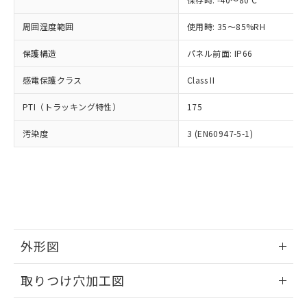
あります。
い合わせください。
お客様が当ウェブサイト上で当社にご
※3 非含有証明書ダウンロード
周囲湿度範囲
使用時: 35～85%RH
登録された部品リストについて、当社
および当社の共同利用者が、当社の製
保護構造
パネル前面: IP66
下記の非含有証明書をダウンロードするこ
品・サービスに関するお客様との取
とができます。
合意する
キャンセル
引・商談に必要な範囲で利用すること
感電保護クラス
Class II
をご了承ください。
EU RoHS指令（10物質）の非含有証明書
※当社の共同利用者とは、
"個人情報
PTI（トラッキング特性）
175
51物質の非含有証明書（当社基準）
の共同利用に関して"
の「1.共同利
※本証明書は発行日時点で非含有を証明す
用者の範囲」に記載されている法人を
汚染度
3 (EN60947-5-1)
るもので、過去に遡って非含有を証明する
指します。
ものではありません。
また、RoHS指令のフタル酸エステル類４
物質の対応では、対応完了までの期間は出
荷製品に未対応品が混在することから備考
欄に対応日を記載しておりました。
既に当社にて対応品への在庫切替を完了
していることから、特段のことがない限
外形図
り、2022年1月12日より割愛しておりま
情報更新：2026/05/21
す。
取りつけ穴加工図
情報更新：2026/05/21