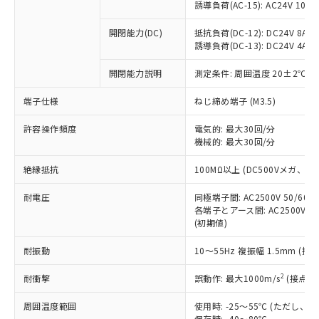
「×」：最大均質材料含有率が中国RoHSの
仕入先様の事情により、非含有部品として
誘導負荷(AC-15): AC24V 10A/AC
本サービスの対象外となる商品もある
基準値を超えていることを示します。
いたものが、含有品と判明した場合などや
当社は、これら貴社製品のうち、外国
ことをご了承ください。
「－」：未確認です。当社販売部門へお問
むを得ず変更することがあります。
開閉能力(DC)
抵抗負荷(DC-12): DC24V 8A/DC
為替および外国貿易法に定める商品
在庫状況および標準価格照会結果は、
い合わせください。
誘導負荷(DC-13): DC24V 4A/DC
（以下｢規制貨物等」という）を輸出
記載している更新日時点での社内デー
*EU RoHS指令（10物質）：
または国外への提供する場合は、日本
記
タに基づき作成されるものであり、閲
説明
鉛(Pb) 1000ppm以下、 水銀(Hg) 1000ppm以下、 カド
開閉能力説明
測定条件: 周囲温度 20±2℃、
*中国RoHS10物質の基準値 (GB/T26572)：
国政府の輸出許可(または役務取引許
号
覧された時点での実際の在庫および標
ミウム(Cd) 100ppm以下、
Pb(鉛) :1000ppm、 Hg(水銀) : 1000ppm、 Cd(カドミウ
可)を取得するなどの必要な手続きを
六価クロム(Cr(Ⅵ)) 1000ppm以下、ポリ臭化ビフェニル
ム) : 100ppm、
準価格とは異なる場合があることをご
端子仕様
ねじ締め端子 (M3.5)
類(PBB) 1000ppm以下、ポリ臭化ジフェニルエーテル類
Cr(Ⅵ)(六価クロム) : 1000ppm、 PBBs(ポリ臭化ビフェ
とります。
了承ください。
(PBDE) 1000ppm以下、フタル酸ビス(2-エチルヘキシ
○
一定数以上の在庫あり
ニル類) : 1000ppm、 PBDEs(ポリ臭化ジフェニルエーテ
当社は規制貨物を破棄する場合は、完
ル) (DEHP)(別名：DOP) 1000ppm以下、フタル酸ブチ
正式な納期状況および標準価格はお客
許容操作頻度
ル類) : 1000ppm、
電気的: 最大30回/分
ルベンジル（BBP） 1000ppm以下、フタル酸ジブチル
全に破砕するなど、違法に輸出されな
DBP(フタル酸ジブチル) : 1000ppm、 DIBP(フタル酸ジ
機械的: 最大30回/分
様のお取引先、またはお客様担当のオ
（DBP） 1000ppm以下、フタル酸ジイソブチル
イソブチル) : 1000ppm、 BBP(フタル酸ブチルベンジ
△
一定数には満たないが在庫あり
いよう必要な手段を講じます。
ムロン制御機器販売店・当社販売員に
(DIBP) 1000ppm以下
ル) : 1000ppm、
当社は貴社製品を、核兵器、ミサイ
絶縁抵抗
但し、RoHS指令で産業用監視および制御機器に対する
100MΩ以上 (DC500Vメガ、
DEHP(フタル酸ビス(2-エチルヘキシル)) : 1000ppm
ご相談ください。
適用除外項目は除く。
ル、化学兵器、生物兵器またはその他
－
在庫なし(最新の在庫状況につ
オムロン制御機器販売店や当社販売拠
フタル酸エステル類の４物質については閾値を超える意
耐電圧
同極端子間: AC2500V 50/60
武器並びにこれらの製造装置等に一切
いては、お客様のお取引先、ま
図的な使用がないことを確認しています。
点は「
販売ネットワーク
」をご確認
各端子とアース間: AC2500V 50/
※2 環境保護使用期限
使用いたしません。
たはお客様担当のオムロン制御
ください。
(初期値)
当社は、貴社製品を第三者に販売する
機器販売店・当社販売員にご確
在庫状況および標準価格結果を当社の
※2 対応予定月
「ｅ」：有害物質（10物質）のすべてが基
場合は、上記1、2および3の内容を当
認ください)
事前の承諾なく第三者に漏洩または開
耐振動
10～55Hz 複振幅 1.5mm (接
準値以下であることを示します。
該第三者に通知します。また当社は、
示しないようお願いします。
部品在庫の切り替え状況などにより、予定
「10」：通常の使用状況下において有害物
販売先および販売に係わる関係者が違
マイパーツ機能（部品リスト作成サー
2
耐衝撃
誤動作: 最大1000m/s
(接点開
空
受注生産機種、また在庫状況の
月が前後することがあります。
質が外部に漏えいし、環境に深刻な影響を
法に輸出するおそれがある場合は、取
ビス）をご利用いただくには、I-Web
白
情報を公開していない機種
及ぼさない年数を意味します。
り引きをいたしません。
周囲温度範囲
使用時: -25～55℃ (ただし
メンバーズにご登録されている必要が
「－」：未確認です。当社販売部門へお問
保存時: -40～80℃