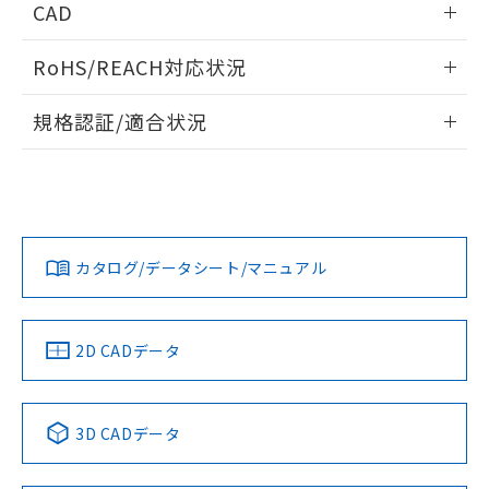
CAD
ログイン/会員登録いただくと、CADデータをダウンロー
RoHS/REACH対応状況
ドすることができます。
情報更新：2026/7/29
規格認証/適合状況
ログイン/会員登録
EU RoHS
注意事項・凡例
A30NW-2MM-TWA-G100-WAについての規格認証/適合状況
については、「カスタマーサポートセンタ お客様相談室」ま
たは貴社担当オムロン営業員または販売店にお問い合わせく
対応状況
対応予定月
※1
※2
ださい。
ダウンロードデータをご利用いただく前に、以下を必ずお読
みください。
カタログ/データシート/マニュアル
対応済み
ソフトウェアの使用条件
お問い合わせ
中国 RoHS
注意事項・凡例
2D CADデータ
中国 RoHS表
※1 ※2
3D CADデータ
Pb
Hg
Cd
Cr(VI)