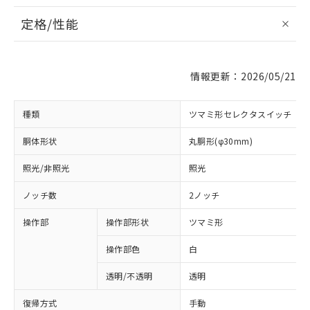
定格/性能
情報更新：2026/05/21
種類
ツマミ形セレクタスイッチ
胴体形状
丸胴形(φ30mm)
照光/非照光
照光
ノッチ数
2ノッチ
操作部
操作部形状
ツマミ形
操作部色
白
透明/不透明
透明
復帰方式
手動