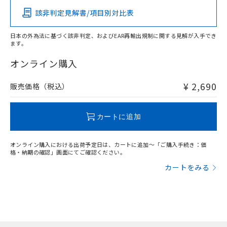
該非判定見解書/項目別対比表
X
O
O
O
日本の外為法に基づく該非判定、およびEAR再輸出規制に関する見解が入手でき
ます。
"対応済み"や非含有の記載がされた商品であっても、流通
在庫等で未対応品が混在する可能性があります。
オンライン購入
非含有品が必要な際は、弊社営業部門もしくは販売店へお
問い合わせください。
¥ 2,690
販売価格（税込）
この製品のRoHS/REACH対応状況ページへ
カートに追加
オンライン購入における出荷予定日は、カートに追加～「ご購入手続き：価
格・納期の確認」画面にてご確認ください。
カートをみる