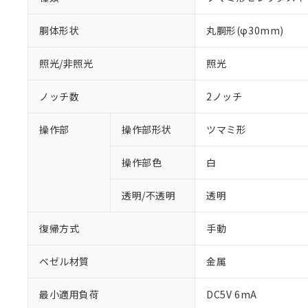
胴体形状
丸胴形(φ30mm)
照光/非照光
照光
ノッチ数
2ノッチ
操作部
操作部形状
ツマミ形
操作部色
白
透明/不透明
透明
復帰方式
手動
ベゼル材質
金属
※1 対応状況
最小適用負荷
DC5V 6mA