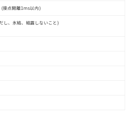
2
(接点開離1ms以内)
 (ただし、氷結、結露しないこと)