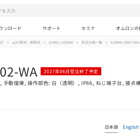
ウンロード
サポート
セミナ
オムロンの
示灯
>
φ30:照光・非照光
>
A30NS / A30NW
>
形式仕様一覧
>
A30NW-2MM-TWA
02-WA
2027年06月受注終了予定
手動復帰, 操作部色: 白（透明）, IP66, ねじ端子台, 接点構成
日本語
English