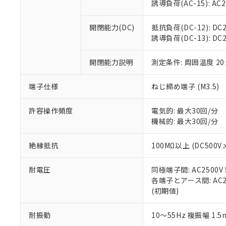
※3 非含有証明
「－」：未確認で
誘導負荷(AC-15): AC24V
白
が、当社の製
さい。
下記の非含有証明
開閉能力(DC)
抵抗負荷(DC-12): DC24
※当社の共同
誘導負荷(DC-13): DC24
いる法人を指
EU RoHS指令（
51物質の非含有証
開閉能力説明
測定条件: 周囲温度 2
※本証明書は発行
また、RoHS指
混在することから
端子仕様
ねじ締め端子 (M3.5)
既に当社にて対応
り割愛しておりま
許容操作頻度
電気的: 最大30回/分
機械的: 最大30回/分
絶縁抵抗
100MΩ以上 (DC5
耐電圧
同極端子間: AC2500V
各端子とアース間: AC250
(初期値)
耐振動
10～55Hz 複振幅 1.