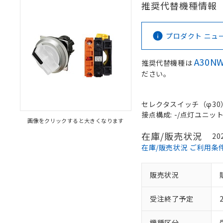
推奨代替機種情報
プロダクト ニュース 
A30N
推奨代替機種は
ださい。
セレクタスイッチ（φ30）,
接点構成: -/点灯ユニット/N
画像をクリックすると大きくなります
在庫/販売状況
20
在庫/販売状況 ご利用条
販売状況
受注終了予定
機種区分