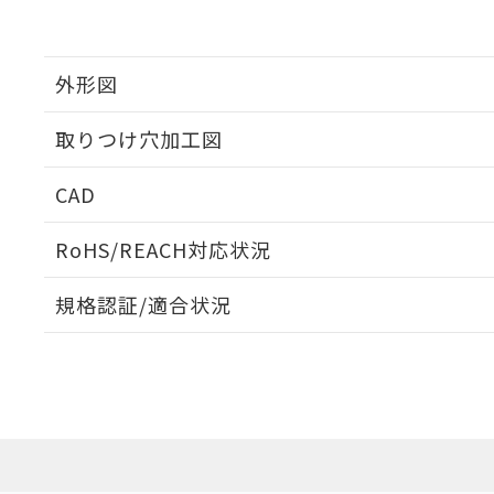
外形図
取りつけ穴加工図
CAD
ログイン/会員登録いただくと、CADデータをダウンロ
RoHS/REACH対応状況
規格認証/適合状況
EU RoHS
注意事項・凡例
A30NW-2MM-TWA-G002-WAについての規格認証/
営業員または販売店にお問い合わせください。
ダウンロードデータをご利用いただく前に、以下を必ずお読
対応状況
対応予定月
※1
※2
ソフトウェアの使用条件
対応済み