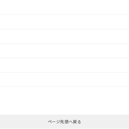
情報更新：2
情報更新：2
ードすることができます。
情報更新：
ログイン/会員登録
適合状況については、「カスタマーサポートセンタ お客様相談室」または貴
みください。
非含有証明書
※3
ページ先頭へ戻る
ダウンロードはこちら