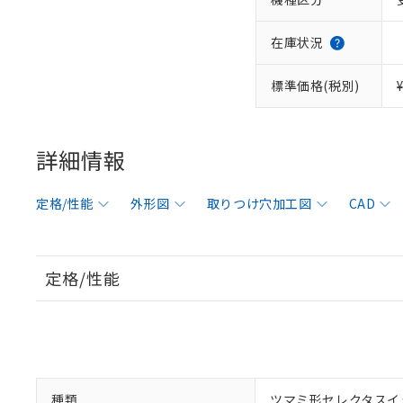
在庫状況
標準価格(税別)
詳細情報
定格/性能
外形図
取りつけ穴加工図
CAD
定格/性能
種類
ツマミ形セレクタスイ