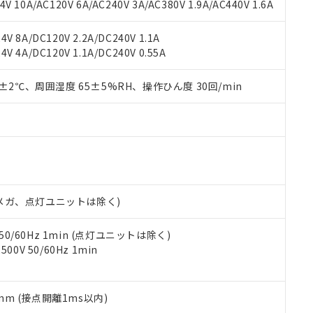
書ダウンロード
す。当社販売部門へお問い合わせください。
 10A/AC120V 6A/AC240V 3A/AC380V 1.9A/AC440V 1.6A
品・サービスに関するお客様との取引・商談に必要な範囲で利用す
合意する
キャンセル
書をダウンロードすることができます。
V 8A/DC120V 2.2A/DC240V 1.1A
利用者とは、
"個人情報の共同利用に関して"
の「1.共同利用者の
V 4A/DC120V 1.1A/DC240V 0.55A
します。
10物質）の非含有証明書
明書（当社基準）
0±2℃、周囲湿度 65±5%RH、操作ひん度 30回/min
日時点で非含有を証明するもので、過去に遡って非含有を証明するも
令のフタル酸エステル類４物質の対応では、対応完了までの期間は出
備考欄に対応日を記載しておりました。
品への在庫切替を完了していることから、特段のことがない限り、20
す。
00Vメガ、点灯ユニットは除く)
 50/60Hz 1min (点灯ユニットは除く)
0V 50/60Hz 1min
5mm (接点開離1ms以内)