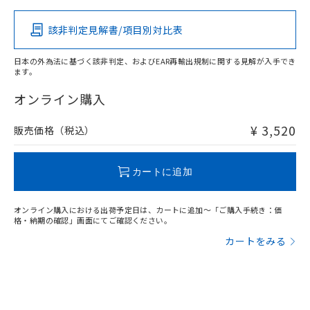
該非判定見解書/項目別対比表
X
O
O
O
日本の外為法に基づく該非判定、およびEAR再輸出規制に関する見解が入手でき
ます。
"対応済み"や非含有の記載がされた商品であっても、流通
在庫等で未対応品が混在する可能性があります。
オンライン購入
非含有品が必要な際は、弊社営業部門もしくは販売店へお
問い合わせください。
¥ 3,520
販売価格（税込）
この製品のRoHS/REACH対応状況ページへ
カートに追加
オンライン購入における出荷予定日は、カートに追加～「ご購入手続き：価
格・納期の確認」画面にてご確認ください。
カートをみる