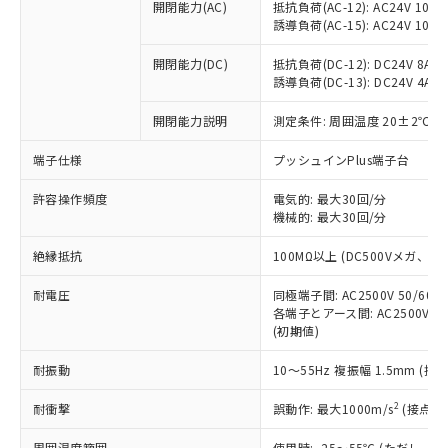
当社制御機器事業取扱商品の中には、
開閉能力(AC)
抵抗負荷(AC-12): AC24V 10A/A
「×」：最大均質材料含有率が中国RoHSの
仕入先様の事情により、非含有部品として
本サービスの対象外となる商品もある
誘導負荷(AC-15): AC24V 10A/AC
基準値を超えていることを示します。
いたものが、含有品と判明した場合などや
当社は、これら貴社製品のうち、外国
ことをご了承ください。
「－」：未確認です。当社販売部門へお問
むを得ず変更することがあります。
為替および外国貿易法に定める商品
在庫状況および標準価格照会結果は、
開閉能力(DC)
抵抗負荷(DC-12): DC24V 8A/DC
い合わせください。
（以下｢規制貨物等」という）を輸出
誘導負荷(DC-13): DC24V 4A/DC
記載している更新日時点での社内デー
*EU RoHS指令（10物質）：
または国外への提供する場合は、日本
記
タに基づき作成されるものであり、閲
説明
鉛(Pb) 1000ppm以下、 水銀(Hg) 1000ppm以下、 カド
*中国RoHS10物質の基準値 (GB/T26572)：
国政府の輸出許可(または役務取引許
開閉能力説明
測定条件: 周囲温度 20±2℃、
号
覧された時点での実際の在庫および標
ミウム(Cd) 100ppm以下、
Pb(鉛) :1000ppm、 Hg(水銀) : 1000ppm、 Cd(カドミウ
可)を取得するなどの必要な手続きを
六価クロム(Cr(Ⅵ)) 1000ppm以下、ポリ臭化ビフェニル
ム) : 100ppm、
準価格とは異なる場合があることをご
類(PBB) 1000ppm以下、ポリ臭化ジフェニルエーテル類
端子仕様
Cr(Ⅵ)(六価クロム) : 1000ppm、 PBBs(ポリ臭化ビフェ
プッシュインPlus端子台
とります。
了承ください。
(PBDE) 1000ppm以下、フタル酸ビス(2-エチルヘキシ
○
一定数以上の在庫あり
ニル類) : 1000ppm、 PBDEs(ポリ臭化ジフェニルエーテ
当社は規制貨物を破棄する場合は、完
ル) (DEHP)(別名：DOP) 1000ppm以下、フタル酸ブチ
正式な納期状況および標準価格はお客
ル類) : 1000ppm、
許容操作頻度
電気的: 最大30回/分
ルベンジル（BBP） 1000ppm以下、フタル酸ジブチル
全に破砕するなど、違法に輸出されな
DBP(フタル酸ジブチル) : 1000ppm、 DIBP(フタル酸ジ
様のお取引先、またはお客様担当のオ
（DBP） 1000ppm以下、フタル酸ジイソブチル
機械的: 最大30回/分
イソブチル) : 1000ppm、 BBP(フタル酸ブチルベンジ
△
一定数には満たないが在庫あり
いよう必要な手段を講じます。
ムロン制御機器販売店・当社販売員に
(DIBP) 1000ppm以下
ル) : 1000ppm、
当社は貴社製品を、核兵器、ミサイ
但し、RoHS指令で産業用監視および制御機器に対する
DEHP(フタル酸ビス(2-エチルヘキシル)) : 1000ppm
ご相談ください。
絶縁抵抗
100MΩ以上 (DC500Vメガ、
適用除外項目は除く。
ル、化学兵器、生物兵器またはその他
－
在庫なし(最新の在庫状況につ
オムロン制御機器販売店や当社販売拠
フタル酸エステル類の４物質については閾値を超える意
武器並びにこれらの製造装置等に一切
いては、お客様のお取引先、ま
図的な使用がないことを確認しています。
点は「
販売ネットワーク
」をご確認
耐電圧
同極端子間: AC2500V 50/60
※2 環境保護使用期限
使用いたしません。
たはお客様担当のオムロン制御
各端子とアース間: AC2500V 50/
ください。
当社は、貴社製品を第三者に販売する
(初期値)
機器販売店・当社販売員にご確
在庫状況および標準価格結果を当社の
※2 対応予定月
「ｅ」：有害物質（10物質）のすべてが基
場合は、上記1、2および3の内容を当
認ください)
事前の承諾なく第三者に漏洩または開
準値以下であることを示します。
耐振動
10～55Hz 複振幅 1.5mm (接
該第三者に通知します。また当社は、
示しないようお願いします。
部品在庫の切り替え状況などにより、予定
「10」：通常の使用状況下において有害物
販売先および販売に係わる関係者が違
マイパーツ機能（部品リスト作成サー
空
受注生産機種、また在庫状況の
2
耐衝撃
誤動作: 最大1000m/s
(接点開
月が前後することがあります。
質が外部に漏えいし、環境に深刻な影響を
法に輸出するおそれがある場合は、取
ビス）をご利用いただくには、I-Web
白
情報を公開していない機種
及ぼさない年数を意味します。
り引きをいたしません。
メンバーズにご登録されている必要が
周囲温度範囲
使用時: -25～55℃ (ただし