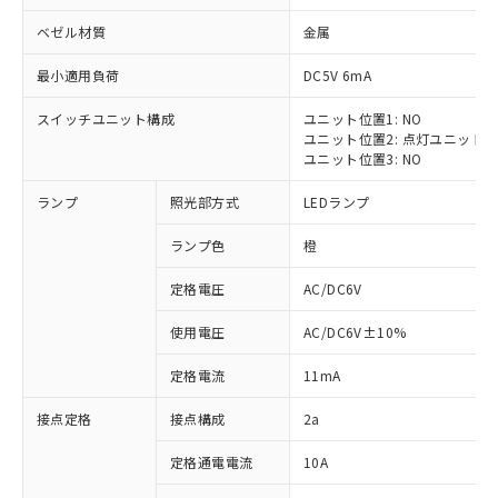
ベゼル材質
金属
最小適用負荷
DC5V 6mA
スイッチユニット構成
ユニット位置1: NO
※1 対応状況
ユニット位置2: 点灯ユニット
ユニット位置3: NO
対応済み：EU RoHS指令（10物質）の
ランプ
照光部方式
LEDランプ
非含有に対応した製品が提供可能な商品で
す。
ランプ色
橙
対応予定：EU RoHS指令（10物質）の非含
ご利用条件
有に対応した製品に切り替える予定のある
定格電圧
AC/DC6V
商品です。
対応予定なし：EU RoHS指令（10物質）の
使用電圧
AC/DC6V±10%
以下の条件をお読みいただき、同意のうえ
非含有に非対応の商品で、対応品を出す予
ご利用ください。
定はありません。
定格電流
11mA
調査・確認中：EU RoHS指令（10物質）の
本サービスは、当社制御機器事業取扱
※1 中国RoHS○×表
非含有の対応状況を調査中または確認中の
接点定格
接点構成
2a
商品の当社在庫状況および標準価格
商品です。
(税抜)を提供させていただくもので
「○」：最大均質材料含有率が中国RoHSの
定格通電電流
10A
非該当品：ライセンス料など無形物で、有
す。
基準値以下であることを示します。
害物質有無と関係のない商品です。