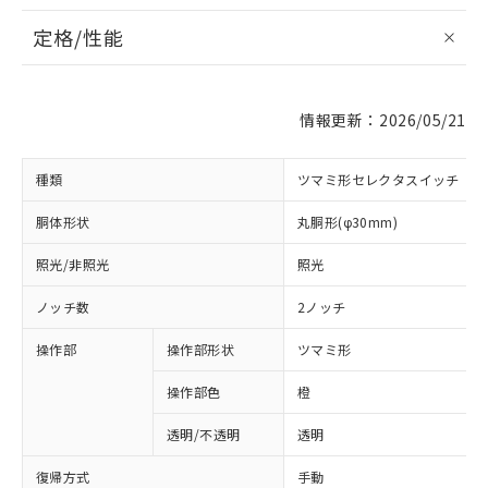
定格/性能
情報更新：2026/05/21
種類
ツマミ形セレクタスイッチ
胴体形状
丸胴形(φ30mm)
照光/非照光
照光
ノッチ数
2ノッチ
操作部
操作部形状
ツマミ形
操作部色
橙
透明/不透明
透明
復帰方式
手動