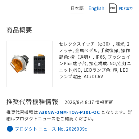
日本語
English
PDF出力
商品概要
セレクタスイッチ（φ30）, 照光, 2
ノッチ, 金属ベゼル, 手動復帰, 操作
部色: 橙（透明）, IP66, プッシュイ
ンPlus端子台, 接点構成: NO/点灯ユ
ニット/NO, LEDランプ色: 橙, LED
ランプ電圧: AC/DC6V
推奨代替機種情報
2026/8/4 8:17 情報更新
推奨代替機種は
A30NW-2MM-TOA-P101-OC
となります。詳
細はプロダクトニュースをご確認ください。
プロダクト ニュース No. 2026039c