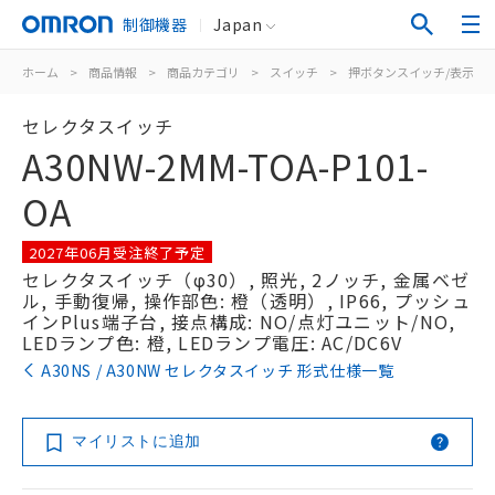
制御機器
Japan
ホーム
>
商品情報
>
商品カテゴリ
>
スイッチ
>
押ボタンスイッチ/表示灯
セレクタスイッチ
A30NW-2MM-TOA-P101-
OA
2027年06月受注終了予定
セレクタスイッチ（φ30）, 照光, 2ノッチ, 金属ベゼ
ル, 手動復帰, 操作部色: 橙（透明）, IP66, プッシュ
インPlus端子台, 接点構成: NO/点灯ユニット/NO,
LEDランプ色: 橙, LEDランプ電圧: AC/DC6V
A30NS / A30NW セレクタスイッチ 形式仕様一覧
マイリストに追加