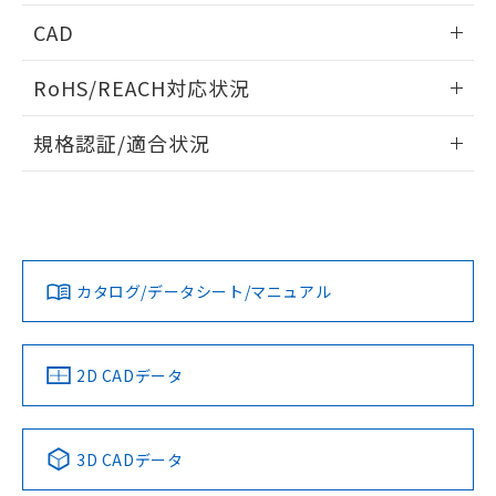
情報更新：2026/05/21
CAD
ログイン/会員登録いただくと、CADデータをダウンロー
RoHS/REACH対応状況
ドすることができます。
情報更新：2026/7/29
規格認証/適合状況
ログイン/会員登録
EU RoHS
注意事項・凡例
A30NW-2MM-TOA-P101-OAについての規格認証/適合状況に
ついては、「カスタマーサポートセンタ お客様相談室」また
は貴社担当オムロン営業員または販売店にお問い合わせくだ
対応状況
対応予定月
※1
※2
さい。
ダウンロードデータをご利用いただく前に、以下を必ずお読
みください。
カタログ/データシート/マニュアル
対応済み
ソフトウェアの使用条件
お問い合わせ
中国 RoHS
注意事項・凡例
2D CADデータ
中国 RoHS表
※1 ※2
3D CADデータ
Pb
Hg
Cd
Cr(VI)