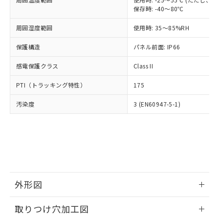
「－」：未確認です。当社販売部門へお問
あります。
保存時: -40～80℃
い合わせください。
お客様が当ウェブサイト上で当社にご
※3 非含有証明書ダウンロード
登録された部品リストについて、当社
周囲湿度範囲
使用時: 35～85%RH
および当社の共同利用者が、当社の製
下記の非含有証明書をダウンロードするこ
保護構造
パネル前面: IP66
品・サービスに関するお客様との取
とができます。
合意する
キャンセル
引・商談に必要な範囲で利用すること
感電保護クラス
Class II
をご了承ください。
EU RoHS指令（10物質）の非含有証明書
※当社の共同利用者とは、
"個人情報
PTI（トラッキング特性）
51物質の非含有証明書（当社基準）
175
の共同利用に関して"
の「1.共同利
※本証明書は発行日時点で非含有を証明す
用者の範囲」に記載されている法人を
汚染度
3 (EN60947-5-1)
るもので、過去に遡って非含有を証明する
指します。
ものではありません。
また、RoHS指令のフタル酸エステル類４
物質の対応では、対応完了までの期間は出
荷製品に未対応品が混在することから備考
欄に対応日を記載しておりました。
既に当社にて対応品への在庫切替を完了
していることから、特段のことがない限
外形図
り、2022年1月12日より割愛しておりま
す。
情報更新：2026/05/21
取りつけ穴加工図