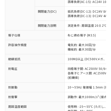
「×」：最大均質材料含有率が中国RoHSの
仕入先様の事情により、非含有部品として
誘導負荷(AC-15): AC24V 10A/AC
本サービスの対象外となる商品もある
基準値を超えていることを示します。
いたものが、含有品と判明した場合などや
当社は、これら貴社製品のうち、外国
ことをご了承ください。
「－」：未確認です。当社販売部門へお問
むを得ず変更することがあります。
開閉能力(DC)
抵抗負荷(DC-12): DC24V 8A/DC
為替および外国貿易法に定める商品
在庫状況および標準価格照会結果は、
い合わせください。
誘導負荷(DC-13): DC24V 4A/DC
（以下｢規制貨物等」という）を輸出
記載している更新日時点での社内デー
*EU RoHS指令（10物質）：
または国外への提供する場合は、日本
記
タに基づき作成されるものであり、閲
説明
鉛(Pb) 1000ppm以下、 水銀(Hg) 1000ppm以下、 カド
開閉能力説明
測定条件: 周囲温度 20±2℃、
*中国RoHS10物質の基準値 (GB/T26572)：
国政府の輸出許可(または役務取引許
号
覧された時点での実際の在庫および標
ミウム(Cd) 100ppm以下、
Pb(鉛) :1000ppm、 Hg(水銀) : 1000ppm、 Cd(カドミウ
可)を取得するなどの必要な手続きを
六価クロム(Cr(Ⅵ)) 1000ppm以下、ポリ臭化ビフェニル
ム) : 100ppm、
準価格とは異なる場合があることをご
端子仕様
ねじ締め端子 (M3.5)
類(PBB) 1000ppm以下、ポリ臭化ジフェニルエーテル類
Cr(Ⅵ)(六価クロム) : 1000ppm、 PBBs(ポリ臭化ビフェ
とります。
了承ください。
(PBDE) 1000ppm以下、フタル酸ビス(2-エチルヘキシ
○
一定数以上の在庫あり
ニル類) : 1000ppm、 PBDEs(ポリ臭化ジフェニルエーテ
当社は規制貨物を破棄する場合は、完
ル) (DEHP)(別名：DOP) 1000ppm以下、フタル酸ブチ
正式な納期状況および標準価格はお客
許容操作頻度
ル類) : 1000ppm、
電気的: 最大30回/分
ルベンジル（BBP） 1000ppm以下、フタル酸ジブチル
全に破砕するなど、違法に輸出されな
DBP(フタル酸ジブチル) : 1000ppm、 DIBP(フタル酸ジ
機械的: 最大30回/分
様のお取引先、またはお客様担当のオ
（DBP） 1000ppm以下、フタル酸ジイソブチル
イソブチル) : 1000ppm、 BBP(フタル酸ブチルベンジ
△
一定数には満たないが在庫あり
いよう必要な手段を講じます。
ムロン制御機器販売店・当社販売員に
(DIBP) 1000ppm以下
ル) : 1000ppm、
当社は貴社製品を、核兵器、ミサイ
絶縁抵抗
但し、RoHS指令で産業用監視および制御機器に対する
100MΩ以上 (DC500Vメガ、
DEHP(フタル酸ビス(2-エチルヘキシル)) : 1000ppm
ご相談ください。
適用除外項目は除く。
ル、化学兵器、生物兵器またはその他
－
在庫なし(最新の在庫状況につ
オムロン制御機器販売店や当社販売拠
フタル酸エステル類の４物質については閾値を超える意
耐電圧
同極端子間: AC2500V 50/60
武器並びにこれらの製造装置等に一切
いては、お客様のお取引先、ま
図的な使用がないことを確認しています。
点は「
販売ネットワーク
」をご確認
各端子とアース間: AC2500V 50/
※2 環境保護使用期限
使用いたしません。
たはお客様担当のオムロン制御
ください。
(初期値)
当社は、貴社製品を第三者に販売する
機器販売店・当社販売員にご確
在庫状況および標準価格結果を当社の
※2 対応予定月
「ｅ」：有害物質（10物質）のすべてが基
場合は、上記1、2および3の内容を当
認ください)
事前の承諾なく第三者に漏洩または開
耐振動
10～55Hz 複振幅 1.5mm (接
準値以下であることを示します。
該第三者に通知します。また当社は、
示しないようお願いします。
部品在庫の切り替え状況などにより、予定
「10」：通常の使用状況下において有害物
販売先および販売に係わる関係者が違
マイパーツ機能（部品リスト作成サー
2
耐衝撃
誤動作: 最大1000m/s
(接点開
空
受注生産機種、また在庫状況の
月が前後することがあります。
質が外部に漏えいし、環境に深刻な影響を
法に輸出するおそれがある場合は、取
ビス）をご利用いただくには、I-Web
白
情報を公開していない機種
及ぼさない年数を意味します。
り引きをいたしません。
周囲温度範囲
使用時: -25～55℃ (ただし
メンバーズにご登録されている必要が
「－」：未確認です。当社販売部門へお問
保存時: -40～80℃