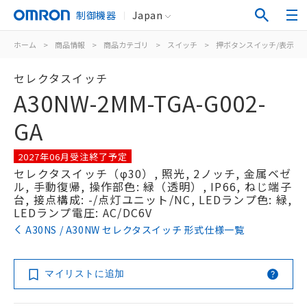
制御機器
Japan
ホーム
>
商品情報
>
商品カテゴリ
>
スイッチ
>
押ボタンスイッチ/表示灯
セレクタスイッチ
A30NW-2MM-TGA-G002-
GA
2027年06月受注終了予定
セレクタスイッチ（φ30）, 照光, 2ノッチ, 金属ベゼ
ル, 手動復帰, 操作部色: 緑（透明）, IP66, ねじ端子
台, 接点構成: -/点灯ユニット/NC, LEDランプ色: 緑,
LEDランプ電圧: AC/DC6V
A30NS / A30NW セレクタスイッチ 形式仕様一覧
マイリストに追加