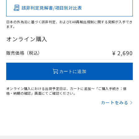
該非判定見解書/項目別対比表
X
O
O
O
日本の外為法に基づく該非判定、およびEAR再輸出規制に関する見解が入手でき
ます。
"対応済み"や非含有の記載がされた商品であっても、流通
在庫等で未対応品が混在する可能性があります。
オンライン購入
非含有品が必要な際は、弊社営業部門もしくは販売店へお
問い合わせください。
¥ 2,690
販売価格（税込）
この製品のRoHS/REACH対応状況ページへ
カートに追加
オンライン購入における出荷予定日は、カートに追加～「ご購入手続き：価
格・納期の確認」画面にてご確認ください。
カートをみる