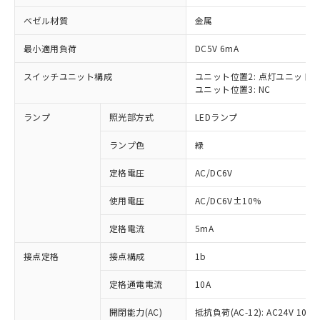
ベゼル材質
金属
最小適用負荷
DC5V 6mA
スイッチユニット構成
ユニット位置2: 点灯ユニット
※1 対応状況
ユニット位置3: NC
対応済み：EU RoHS指令（10物質）の
ランプ
照光部方式
LEDランプ
非含有に対応した製品が提供可能な商品で
す。
ランプ色
緑
対応予定：EU RoHS指令（10物質）の非含
ご利用条件
有に対応した製品に切り替える予定のある
定格電圧
AC/DC6V
商品です。
使用電圧
AC/DC6V±10%
対応予定なし：EU RoHS指令（10物質）の
以下の条件をお読みいただき、同意のうえ
非含有に非対応の商品で、対応品を出す予
ご利用ください。
定格電流
5mA
定はありません。
調査・確認中：EU RoHS指令（10物質）の
本サービスは、当社制御機器事業取扱
接点定格
接点構成
1b
※1 中国RoHS○×表
非含有の対応状況を調査中または確認中の
商品の当社在庫状況および標準価格
商品です。
(税抜)を提供させていただくもので
定格通電電流
10A
「○」：最大均質材料含有率が中国RoHSの
非該当品：ライセンス料など無形物で、有
す。
基準値以下であることを示します。
害物質有無と関係のない商品です。
開閉能力(AC)
抵抗負荷(AC-12): AC24V 10A/A
当社制御機器事業取扱商品の中には、