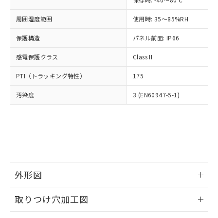
あります。
い合わせください。
お客様が当ウェブサイト上で当社にご
※3 非含有証明書ダウンロード
周囲湿度範囲
使用時: 35～85%RH
登録された部品リストについて、当社
および当社の共同利用者が、当社の製
保護構造
パネル前面: IP66
下記の非含有証明書をダウンロードするこ
品・サービスに関するお客様との取
とができます。
合意する
キャンセル
引・商談に必要な範囲で利用すること
感電保護クラス
Class II
をご了承ください。
EU RoHS指令（10物質）の非含有証明書
※当社の共同利用者とは、
"個人情報
PTI（トラッキング特性）
175
51物質の非含有証明書（当社基準）
の共同利用に関して"
の「1.共同利
※本証明書は発行日時点で非含有を証明す
用者の範囲」に記載されている法人を
汚染度
3 (EN60947-5-1)
るもので、過去に遡って非含有を証明する
指します。
ものではありません。
また、RoHS指令のフタル酸エステル類４
物質の対応では、対応完了までの期間は出
荷製品に未対応品が混在することから備考
欄に対応日を記載しておりました。
既に当社にて対応品への在庫切替を完了
していることから、特段のことがない限
外形図
り、2022年1月12日より割愛しておりま
情報更新：2026/05/21
す。
取りつけ穴加工図
情報更新：2026/05/21