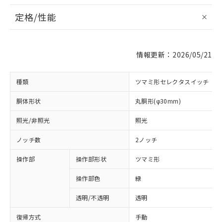
定格/性能
情報更新：2026/05/21
種類
ツマミ形セレクタスイッチ
胴体形状
丸胴形(φ30mm)
照光/非照光
照光
ノッチ数
2ノッチ
操作部
操作部形状
ツマミ形
操作部色
緑
透明/不透明
透明
復帰方式
手動