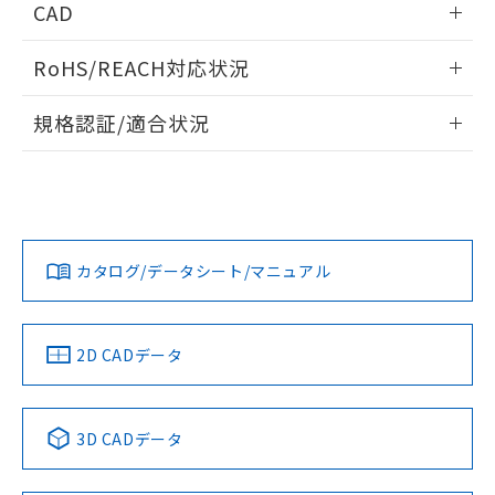
CAD
ログイン/会員登録いただくと、CADデータをダウンロー
RoHS/REACH対応状況
ドすることができます。
情報更新：2026/7/29
規格認証/適合状況
ログイン/会員登録
EU RoHS
注意事項・凡例
A30NW-2MM-TGA-G002-GAについての規格認証/適合状況に
ついては、「カスタマーサポートセンタ お客様相談室」また
は貴社担当オムロン営業員または販売店にお問い合わせくだ
対応状況
対応予定月
※1
※2
さい。
ダウンロードデータをご利用いただく前に、以下を必ずお読
みください。
カタログ/データシート/マニュアル
対応済み
ソフトウェアの使用条件
お問い合わせ
中国 RoHS
注意事項・凡例
2D CADデータ
中国 RoHS表
※1 ※2
3D CADデータ
Pb
Hg
Cd
Cr(VI)