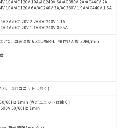
用いたしません。
V 10A/AC120V 10A/AC240V 6A/AC380V 2A/AC440V 2A
ご相談ください。
は満たないが在庫あり
製品を第三者に販売する場合は、上記1、2および3の内容を当該第
 10A/AC120V 6A/AC240V 3A/AC380V 1.9A/AC440V 1.6A
機器販売店や当社販売拠点は「
販売ネットワーク
」をご確認くだ
販売先および販売に係わる関係者が違法に輸出するおそれがある場
用期限
び標準価格結果を当社の事前の承諾なく第三者に漏洩または開示し
え状況などにより、予定月が前後することがあります。
(最新の在庫状況については、お客様のお取引先、またはお客様担当
V 8A/DC120V 2.2A/DC240V 1.1A
（10物質）のすべてが基準値以下であることを示します。
店・当社販売員にご確認ください)
V 4A/DC120V 1.1A/DC240V 0.55A
能（部品リスト作成サービス）をご利用いただくには、I-Webメン
使用状況下において有害物質が外部に漏えいし、環境に深刻な影響を
あります。
機種、また在庫状況の情報を公開していない機種
0±2℃、周囲湿度 65±5%RH、操作ひん度 30回/min
ェブサイト上で当社にご登録された部品リストについて、当社およ
書ダウンロード
す。当社販売部門へお問い合わせください。
品・サービスに関するお客様との取引・商談に必要な範囲で利用す
合意する
キャンセル
書をダウンロードすることができます。
子台
利用者とは、
"個人情報の共同利用に関して"
の「1.共同利用者の
します。
10物質）の非含有証明書
明書（当社基準）
日時点で非含有を証明するもので、過去に遡って非含有を証明するも
令のフタル酸エステル類４物質の対応では、対応完了までの期間は出
00Vメガ、点灯ユニットは除く)
備考欄に対応日を記載しておりました。
品への在庫切替を完了していることから、特段のことがない限り、20
 50/60Hz 1min (点灯ユニットは除く)
す。
0V 50/60Hz 1min
5mm (接点開離1ms以内)