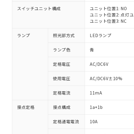
スイッチユニット構成
ユニット位置1: NO
ユニット位置2: 点灯
ユニット位置3: NC
※1 対応状況
ランプ
照光部方式
LEDランプ
対応済み：EU
ランプ色
青
対応予定：EU R
対応予定なし：EU
定格電圧
AC/DC6V
調査・確認中：EU
ご利用条件
非該当品：ライセ
※1 中国RoHS
仕入先様の事情に
使用電圧
AC/DC6V±10%
があります。
以下の条件をお読
「○」：最大均質
定格電流
11mA
「×」：最大均質
本サービスは
当社は、これ
*EU RoHS指令（10物
「－」：未確認で
鉛(Pb) 1000ppm以下、
くものです。
う）を輸出ま
記
説明
六価クロム(Cr(Ⅵ)) 1
接点定格
接点構成
1a+1b
当社制御機器
などの必要な
フタル酸ビス(2-エチルヘ
号
*中国RoHS10物質の基準値 
ル（DBP） 1000ppm
在庫状況およ
当社は規制貨
Pb(鉛) :1000ppm、 Hg
但し、RoHS指令で産
のであり、閲
定格通電電流
10A
ます。
Cr(Ⅵ)(六価クロム) : 
フタル酸エステル類の４
○
一定数以
DBP(フタル酸ジブチル) :
い。
当社は貴社製
DEHP(フタル酸ビス(2-エ
正式な納期状