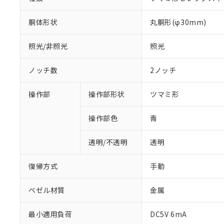
胴体形状
丸胴形(φ30mm)
照光/非照光
照光
ノッチ数
2ノッチ
操作部
操作部形状
ツマミ形
操作部色
青
透明/不透明
透明
復帰方式
手動
ベゼル材質
金属
最小適用負荷
DC5V 6mA