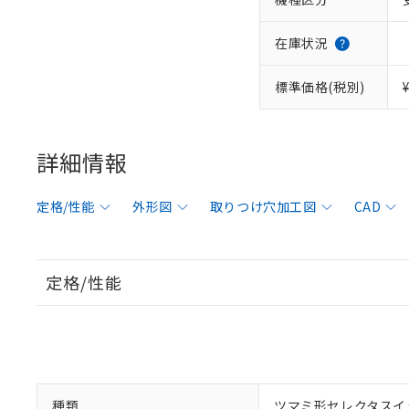
在庫状況
標準価格(税別)
詳細情報
定格/性能
外形図
取りつけ穴加工図
CAD
定格/性能
種類
ツマミ形セレクタスイ