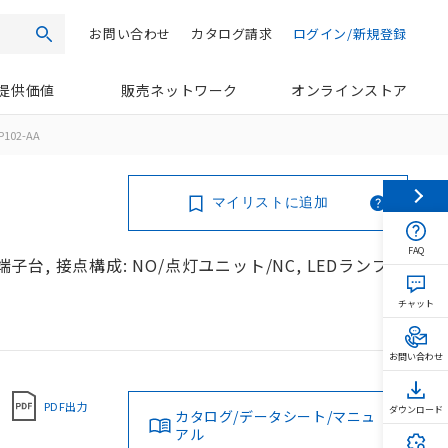
お問い合わせ
カタログ請求
ログイン/新規登録
検索
提供価値
販売ネットワーク
オンラインストア
P102-AA
マイリストに追加
FAQ
端子台, 接点構成: NO/点灯ユニット/NC, LEDランプ
チャット
お問い合わせ
PDF出力
ダウンロード
カタログ/データシート/マニュ
アル