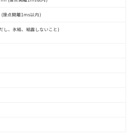
2
(接点開離1ms以内)
 (ただし、氷結、結露しないこと)