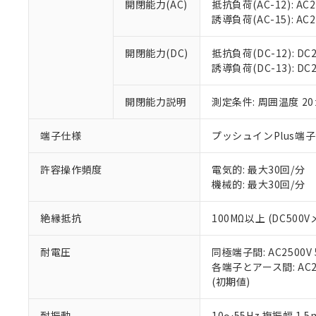
置等に一切使
開閉能力(AC)
抵抗負荷(AC-12): AC24
当社販売員に
※2 対応予定月
△
一定数に
当社は、貴社
誘導負荷(AC-15): AC24V
オムロン制御
また当社は、
※2 環境保護使
在庫状況およ
部品在庫の切り替
たしません。
－
在庫なし
開閉能力(DC)
抵抗負荷(DC-12): DC24
す。
「ｅ」：有害物質
機器販売
誘導負荷(DC-13): DC24
マイパーツ機
「10」：通常の
ている必要が
味します。
空
受注生産
開閉能力説明
測定条件: 周囲温度 2
お客様が当ウ
※3 非含有証明
「－」：未確認で
白
が、当社の製
さい。
下記の非含有証明
端子仕様
プッシュインPlus端
※当社の共同
いる法人を指
EU RoHS指令（
許容操作頻度
電気的: 最大30回/分
51物質の非含有証
機械的: 最大30回/分
※本証明書は発行
また、RoHS指
絶縁抵抗
100MΩ以上 (DC5
混在することから
既に当社にて対応
耐電圧
同極端子間: AC2500V
り割愛しておりま
各端子とアース間: AC250
(初期値)
耐振動
10～55Hz 複振幅 1.