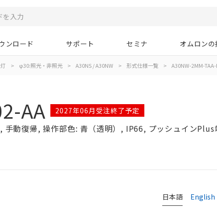
ウンロード
サポート
セミナ
オムロンの
示灯
>
φ30:照光・非照光
>
A30NS / A30NW
>
形式仕様一覧
>
A30NW-2MM-TAA-
2-AA
2027年06月受注終了予定
手動復帰, 操作部色: 青（透明）, IP66, プッシュインPlus
日本語
English