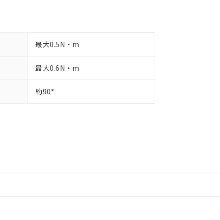
最大0.5N・m
最大0.6N・m
約90°
情報更新：2