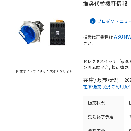
推奨代替機種情報
プロダクト ニュース 
A30NW
推奨代替機種は
さい。
セレクタスイッチ（φ30）,
ンPlus端子台, 接点構成: 
画像をクリックすると大きくなります
在庫/販売状況
20
在庫/販売状況 ご利用条
販売状況
受注終了予定
機種区分