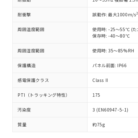
耐衝撃
誤動作: 最大1000m/s
周囲温度範囲
使用時: -25～55℃
保存時: -40～80℃
周囲湿度範囲
使用時: 35～85%RH
保護構造
パネル前面: IP66
感電保護クラス
Class II
PTI（トラッキング特性）
175
汚染度
3 (EN60947-5-1)
質量
約75g