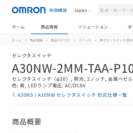
制御機器
Japan
ホーム
商品情報
ソリューション
ダ
ホーム
>
商品情報
>
商品カテゴリ
>
スイッチ
>
押ボタンスイッチ/表
セレクタスイッチ
A30NW-2MM-TAA-P10
セレクタスイッチ（φ30）, 照光, 2ノッチ, 金属ベゼル, 
色: 青, LEDランプ電圧: AC/DC6V
A30NS / A30NW セレクタスイッチ 形式仕様一覧
商品概要