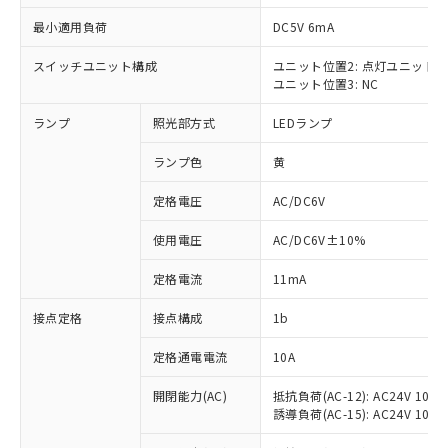
最小適用負荷
DC5V 6mA
スイッチユニット構成
ユニット位置2: 点灯ユニット
ユニット位置3: NC
※1 対応状況
ランプ
照光部方式
LEDランプ
対応済み：EU RoHS指令（10物質）の
非含有に対応した製品が提供可能な商品で
ランプ色
黄
す。
対応予定：EU RoHS指令（10物質）の非含
定格電圧
AC/DC6V
ご利用条件
有に対応した製品に切り替える予定のある
使用電圧
AC/DC6V±10%
商品です。
対応予定なし：EU RoHS指令（10物質）の
以下の条件をお読みいただき、同意のうえ
定格電流
11mA
非含有に非対応の商品で、対応品を出す予
ご利用ください。
定はありません。
接点定格
接点構成
1b
調査・確認中：EU RoHS指令（10物質）の
本サービスは、当社制御機器事業取扱
※1 中国RoHS○×表
非含有の対応状況を調査中または確認中の
商品の当社在庫状況および標準価格
定格通電電流
10A
商品です。
(税抜)を提供させていただくもので
「○」：最大均質材料含有率が中国RoHSの
非該当品：ライセンス料など無形物で、有
開閉能力(AC)
抵抗負荷(AC-12): AC24V 10A/A
す。
基準値以下であることを示します。
害物質有無と関係のない商品です。
誘導負荷(AC-15): AC24V 10A/AC
当社制御機器事業取扱商品の中には、
「×」：最大均質材料含有率が中国RoHSの
仕入先様の事情により、非含有部品として
本サービスの対象外となる商品もある