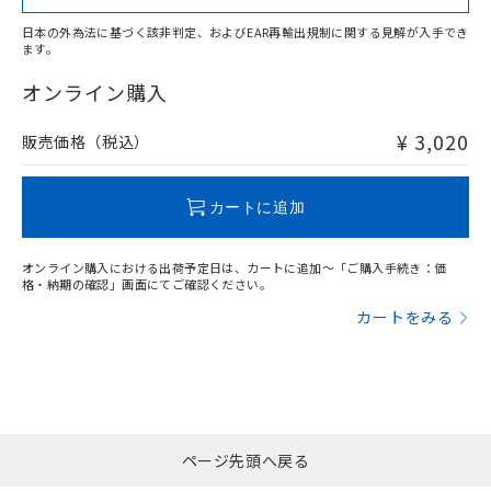
日本の外為法に基づく該非判定、およびEAR再輸出規制に関する見解が入手でき
ます。
"対応済み"や非含有の記載がされた商品であっても、流通
在庫等で未対応品が混在する可能性があります。
オンライン購入
非含有品が必要な際は、弊社営業部門もしくは販売店へお
問い合わせください。
¥ 3,020
販売価格（税込）
この製品のRoHS/REACH対応状況ページへ
カートに追加
オンライン購入における出荷予定日は、カートに追加～「ご購入手続き：価
格・納期の確認」画面にてご確認ください。
カートをみる
ページ先頭へ戻る