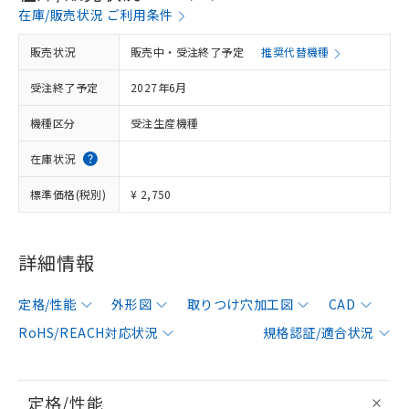
在庫/販売状況 ご利用条件
販売状況
販売中・受注終了予定
推奨代替機種
受注終了予定
2027年6月
機種区分
受注生産機種
在庫状況
標準価格(税別)
¥ 2,750
詳細情報
定格/性能
外形図
取りつけ穴加工図
CAD
RoHS/REACH対応状況
規格認証/適合状況
定格/性能