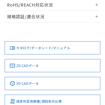
ログイン/会員登録いただくと、CADデータをダウンロー
RoHS/REACH対応状況
ドすることができます。
情報更新：2026/7/29
規格認証/適合状況
ログイン/会員登録
EU RoHS
注意事項・凡例
A30NW-2ML-TYA-P002-YAについての規格認証/適合状況につ
いては、「カスタマーサポートセンタ お客様相談室」または
貴社担当オムロン営業員または販売店にお問い合わせくださ
対応状況
対応予定月
※1
※2
い。
ダウンロードデータをご利用いただく前に、以下を必ずお読
みください。
カタログ/データシート/マニュアル
対応済み
ソフトウェアの使用条件
お問い合わせ
中国 RoHS
注意事項・凡例
2D CADデータ
中国 RoHS表
※1 ※2
3D CADデータ
Pb
Hg
Cd
Cr(VI)
該非判定見解書/項目別対比表
X
O
O
O