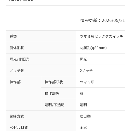
情報更新：2026/05/21
種類
ツマミ形セレクタスイッチ
胴体形状
丸胴形(φ30mm)
照光/非照光
照光
ノッチ数
2ノッチ
操作部
操作部形状
ツマミ形
操作部色
黄
透明/不透明
透明
復帰方式
左自動
ベゼル材質
金属