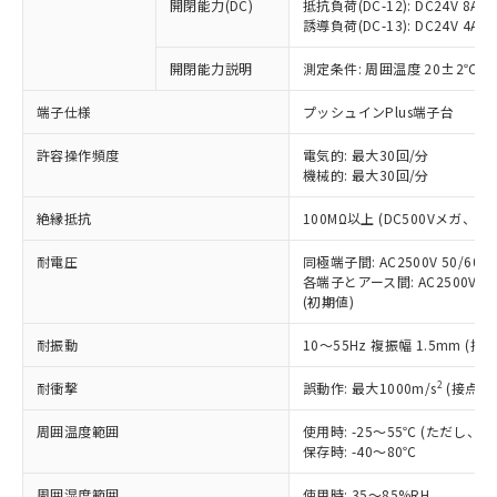
基準値を超えていることを示します。
いたものが、含有品と判明した場合などや
開閉能力(DC)
抵抗負荷(DC-12): DC24V 8A/DC
当社は、これら貴社製品のうち、外国
ことをご了承ください。
「－」：未確認です。当社販売部門へお問
誘導負荷(DC-13): DC24V 4A/DC
むを得ず変更することがあります。
為替および外国貿易法に定める商品
在庫状況および標準価格照会結果は、
い合わせください。
（以下｢規制貨物等」という）を輸出
記載している更新日時点での社内デー
開閉能力説明
測定条件: 周囲温度 20±2℃、
*EU RoHS指令（10物質）：
または国外への提供する場合は、日本
記
タに基づき作成されるものであり、閲
説明
鉛(Pb) 1000ppm以下、 水銀(Hg) 1000ppm以下、 カド
*中国RoHS10物質の基準値 (GB/T26572)：
国政府の輸出許可(または役務取引許
号
覧された時点での実際の在庫および標
ミウム(Cd) 100ppm以下、
Pb(鉛) :1000ppm、 Hg(水銀) : 1000ppm、 Cd(カドミウ
端子仕様
プッシュインPlus端子台
可)を取得するなどの必要な手続きを
六価クロム(Cr(Ⅵ)) 1000ppm以下、ポリ臭化ビフェニル
ム) : 100ppm、
準価格とは異なる場合があることをご
類(PBB) 1000ppm以下、ポリ臭化ジフェニルエーテル類
Cr(Ⅵ)(六価クロム) : 1000ppm、 PBBs(ポリ臭化ビフェ
とります。
了承ください。
許容操作頻度
電気的: 最大30回/分
(PBDE) 1000ppm以下、フタル酸ビス(2-エチルヘキシ
○
一定数以上の在庫あり
ニル類) : 1000ppm、 PBDEs(ポリ臭化ジフェニルエーテ
当社は規制貨物を破棄する場合は、完
ル) (DEHP)(別名：DOP) 1000ppm以下、フタル酸ブチ
機械的: 最大30回/分
正式な納期状況および標準価格はお客
ル類) : 1000ppm、
ルベンジル（BBP） 1000ppm以下、フタル酸ジブチル
全に破砕するなど、違法に輸出されな
DBP(フタル酸ジブチル) : 1000ppm、 DIBP(フタル酸ジ
様のお取引先、またはお客様担当のオ
（DBP） 1000ppm以下、フタル酸ジイソブチル
イソブチル) : 1000ppm、 BBP(フタル酸ブチルベンジ
△
一定数には満たないが在庫あり
いよう必要な手段を講じます。
絶縁抵抗
100MΩ以上 (DC500Vメガ、
ムロン制御機器販売店・当社販売員に
(DIBP) 1000ppm以下
ル) : 1000ppm、
当社は貴社製品を、核兵器、ミサイ
但し、RoHS指令で産業用監視および制御機器に対する
DEHP(フタル酸ビス(2-エチルヘキシル)) : 1000ppm
ご相談ください。
適用除外項目は除く。
耐電圧
同極端子間: AC2500V 50/60
ル、化学兵器、生物兵器またはその他
－
在庫なし(最新の在庫状況につ
オムロン制御機器販売店や当社販売拠
フタル酸エステル類の４物質については閾値を超える意
各端子とアース間: AC2500V 50/
武器並びにこれらの製造装置等に一切
いては、お客様のお取引先、ま
図的な使用がないことを確認しています。
点は「
販売ネットワーク
」をご確認
(初期値)
※2 環境保護使用期限
使用いたしません。
たはお客様担当のオムロン制御
ください。
当社は、貴社製品を第三者に販売する
機器販売店・当社販売員にご確
在庫状況および標準価格結果を当社の
耐振動
10～55Hz 複振幅 1.5mm (接
※2 対応予定月
「ｅ」：有害物質（10物質）のすべてが基
場合は、上記1、2および3の内容を当
認ください)
事前の承諾なく第三者に漏洩または開
準値以下であることを示します。
該第三者に通知します。また当社は、
示しないようお願いします。
2
耐衝撃
誤動作: 最大1000m/s
(接点開
部品在庫の切り替え状況などにより、予定
「10」：通常の使用状況下において有害物
販売先および販売に係わる関係者が違
マイパーツ機能（部品リスト作成サー
空
受注生産機種、また在庫状況の
月が前後することがあります。
質が外部に漏えいし、環境に深刻な影響を
法に輸出するおそれがある場合は、取
周囲温度範囲
使用時: -25～55℃ (ただし
ビス）をご利用いただくには、I-Web
白
情報を公開していない機種
及ぼさない年数を意味します。
り引きをいたしません。
保存時: -40～80℃
メンバーズにご登録されている必要が
「－」：未確認です。当社販売部門へお問
あります。
い合わせください。
周囲湿度範囲
使用時: 35～85%RH