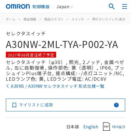
制御機器
Japan
ホーム
>
商品情報
>
商品カテゴリ
>
スイッチ
>
押ボタンスイッチ/表示灯
セレクタスイッチ
A30NW-2ML-TYA-P002-YA
2027年06月受注終了予定
セレクタスイッチ（φ30）, 照光, 2ノッチ, 金属ベゼ
ル, 左に自動復帰, 操作部色: 黄（透明）, IP66, プッ
シュインPlus端子台, 接点構成: -/点灯ユニット/NC,
LEDランプ色: 黄, LEDランプ電圧: AC/DC6V
A30NS / A30NW セレクタスイッチ 形式仕様一覧
マイリストに追加
日本語
English
PDF出力