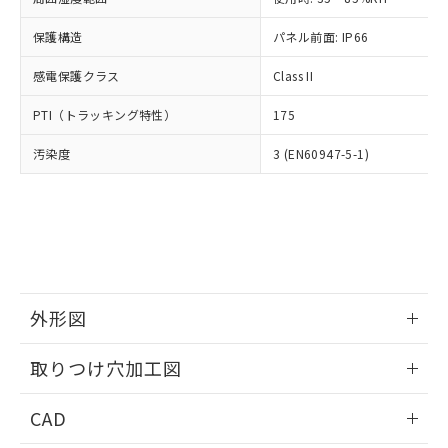
お客様が当ウェブサイト上で当社にご
※3 非含有証明書ダウンロード
登録された部品リストについて、当社
保護構造
パネル前面: IP66
および当社の共同利用者が、当社の製
下記の非含有証明書をダウンロードするこ
品・サービスに関するお客様との取
感電保護クラス
Class II
とができます。
合意する
キャンセル
引・商談に必要な範囲で利用すること
をご了承ください。
PTI（トラッキング特性）
175
EU RoHS指令（10物質）の非含有証明書
※当社の共同利用者とは、
"個人情報
51物質の非含有証明書（当社基準）
の共同利用に関して"
の「1.共同利
汚染度
3 (EN60947-5-1)
※本証明書は発行日時点で非含有を証明す
用者の範囲」に記載されている法人を
るもので、過去に遡って非含有を証明する
指します。
ものではありません。
また、RoHS指令のフタル酸エステル類４
物質の対応では、対応完了までの期間は出
荷製品に未対応品が混在することから備考
欄に対応日を記載しておりました。
既に当社にて対応品への在庫切替を完了
外形図
していることから、特段のことがない限
情報更新：2026/05/21
り、2022年1月12日より割愛しておりま
取りつけ穴加工図
す。
情報更新：2026/05/21
CAD