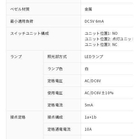
ベゼル材質
金属
最小適用負荷
DC5V 6mA
スイッチユニット構成
ユニット位置1: NO
ユニット位置2: 点灯ユニット
ユニット位置3: NC
ランプ
照光部方式
LEDランプ
ランプ色
白
※1 対応状況
定格電圧
AC/DC6V
対応済み：EU RoHS指令（10物質）の
非含有に対応した製品が提供可能な商品で
使用電圧
AC/DC6V±10%
す。
対応予定：EU RoHS指令（10物質）の非含
定格電流
5mA
ご利用条件
有に対応した製品に切り替える予定のある
商品です。
接点定格
接点構成
1a+1b
対応予定なし：EU RoHS指令（10物質）の
以下の条件をお読みいただき、同意のうえ
非含有に非対応の商品で、対応品を出す予
定格通電電流
10A
ご利用ください。
定はありません。