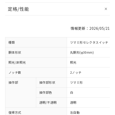
定格/性能
情報更新：2026/05/21
種類
ツマミ形セレクタスイッチ
胴体形状
丸胴形(φ30mm)
照光/非照光
照光
ノッチ数
2ノッチ
操作部
操作部形状
ツマミ形
操作部色
白
透明/不透明
透明
復帰方式
左自動