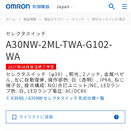
制御機器
Japan
ホーム
>
商品情報
>
商品カテゴリ
>
スイッチ
>
押ボタンスイッチ/表示灯
セレクタスイッチ
A30NW-2ML-TWA-G102-
WA
2027年06月受注終了予定
セレクタスイッチ（φ30）, 照光, 2ノッチ, 金属ベゼ
ル, 左に自動復帰, 操作部色: 白（透明）, IP66, ねじ
端子台, 接点構成: NO/点灯ユニット/NC, LEDラン
プ色: 白, LEDランプ電圧: AC/DC6V
A30NS / A30NW セレクタスイッチ 形式仕様一覧
マイリストに追加