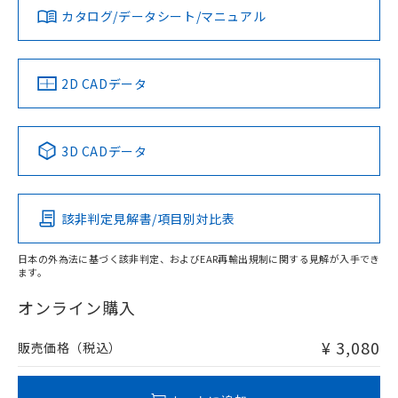
みください。
カタログ/データシート/マニュアル
対応済み
ソフトウェアの使用条件
お問い合わせ
中国 RoHS
注意事項・凡例
2D CADデータ
中国 RoHS表
※1 ※2
3D CADデータ
Pb
Hg
Cd
Cr(VI)
該非判定見解書/項目別対比表
X
O
O
O
日本の外為法に基づく該非判定、およびEAR再輸出規制に関する見解が入手でき
ます。
"対応済み"や非含有の記載がされた商品であっても、流通
在庫等で未対応品が混在する可能性があります。
オンライン購入
非含有品が必要な際は、弊社営業部門もしくは販売店へお
問い合わせください。
¥ 3,080
販売価格（税込）
この製品のRoHS/REACH対応状況ページへ