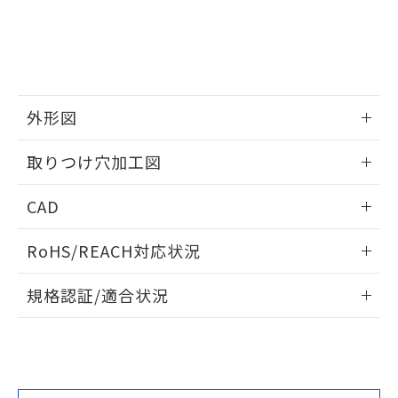
していることから、特段のことがない限
り、2022年1月12日より割愛しておりま
す。
外形図
情報更新：2026/05/21
取りつけ穴加工図
情報更新：2026/05/21
CAD
ログイン/会員登録いただくと、CADデータをダウンロー
RoHS/REACH対応状況
ドすることができます。
情報更新：2026/7/29
規格認証/適合状況
ログイン/会員登録
EU RoHS
注意事項・凡例
A30NW-2ML-TWA-G102-WAについての規格認証/適合状況に
ついては、「カスタマーサポートセンタ お客様相談室」また
は貴社担当オムロン営業員または販売店にお問い合わせくだ
対応状況
対応予定月
※1
※2
さい。
ダウンロードデータをご利用いただく前に、以下を必ずお読