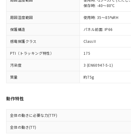
※2 対応予定月
「ｅ」：有害物質（10物質）のすべてが基
場合は、上記1、2および3の内容を当
認ください)
事前の承諾なく第三者に漏洩または開
保存時: -40～80℃
準値以下であることを示します。
該第三者に通知します。また当社は、
示しないようお願いします。
部品在庫の切り替え状況などにより、予定
「10」：通常の使用状況下において有害物
販売先および販売に係わる関係者が違
マイパーツ機能（部品リスト作成サー
空
受注生産機種、また在庫状況の
周囲湿度範囲
使用時: 35～85%RH
月が前後することがあります。
質が外部に漏えいし、環境に深刻な影響を
法に輸出するおそれがある場合は、取
ビス）をご利用いただくには、I-Web
白
情報を公開していない機種
及ぼさない年数を意味します。
り引きをいたしません。
メンバーズにご登録されている必要が
保護構造
パネル前面: IP66
「－」：未確認です。当社販売部門へお問
あります。
い合わせください。
感電保護クラス
Class II
お客様が当ウェブサイト上で当社にご
※3 非含有証明書ダウンロード
登録された部品リストについて、当社
PTI（トラッキング特性）
175
および当社の共同利用者が、当社の製
下記の非含有証明書をダウンロードするこ
品・サービスに関するお客様との取
とができます。
汚染度
3 (EN60947-5-1)
合意する
キャンセル
引・商談に必要な範囲で利用すること
をご了承ください。
質量
約75g
EU RoHS指令（10物質）の非含有証明書
※当社の共同利用者とは、
"個人情報
51物質の非含有証明書（当社基準）
の共同利用に関して"
の「1.共同利
※本証明書は発行日時点で非含有を証明す
用者の範囲」に記載されている法人を
るもので、過去に遡って非含有を証明する
動作特性
指します。
ものではありません。
また、RoHS指令のフタル酸エステル類４
全体の動きに必要な力(TTF)
物質の対応では、対応完了までの期間は出
荷製品に未対応品が混在することから備考
全体の動き(TT)
欄に対応日を記載しておりました。
既に当社にて対応品への在庫切替を完了