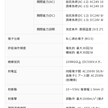
開閉能力(AC)
抵抗負荷(AC-12): AC24V 10A/A
調査・確認中：EU RoHS指令（10物質）の
本サービスは、当社制御機器事業取扱
※1 中国RoHS○×表
誘導負荷(AC-15): AC24V 10A/AC
非含有の対応状況を調査中または確認中の
商品の当社在庫状況および標準価格
商品です。
(税抜)を提供させていただくもので
開閉能力(DC)
抵抗負荷(DC-12): DC24V 8A/DC
「○」：最大均質材料含有率が中国RoHSの
非該当品：ライセンス料など無形物で、有
す。
誘導負荷(DC-13): DC24V 4A/DC
基準値以下であることを示します。
害物質有無と関係のない商品です。
当社制御機器事業取扱商品の中には、
「×」：最大均質材料含有率が中国RoHSの
仕入先様の事情により、非含有部品として
開閉能力説明
測定条件: 周囲温度 20±2℃、
本サービスの対象外となる商品もある
基準値を超えていることを示します。
いたものが、含有品と判明した場合などや
当社は、これら貴社製品のうち、外国
ことをご了承ください。
「－」：未確認です。当社販売部門へお問
むを得ず変更することがあります。
為替および外国貿易法に定める商品
端子仕様
ねじ締め端子 (M3.5)
在庫状況および標準価格照会結果は、
い合わせください。
（以下｢規制貨物等」という）を輸出
記載している更新日時点での社内デー
*EU RoHS指令（10物質）：
許容操作頻度
電気的: 最大30回/分
または国外への提供する場合は、日本
記
タに基づき作成されるものであり、閲
説明
鉛(Pb) 1000ppm以下、 水銀(Hg) 1000ppm以下、 カド
*中国RoHS10物質の基準値 (GB/T26572)：
機械的: 最大30回/分
国政府の輸出許可(または役務取引許
号
覧された時点での実際の在庫および標
ミウム(Cd) 100ppm以下、
Pb(鉛) :1000ppm、 Hg(水銀) : 1000ppm、 Cd(カドミウ
可)を取得するなどの必要な手続きを
六価クロム(Cr(Ⅵ)) 1000ppm以下、ポリ臭化ビフェニル
ム) : 100ppm、
準価格とは異なる場合があることをご
絶縁抵抗
100MΩ以上 (DC500Vメガ、
類(PBB) 1000ppm以下、ポリ臭化ジフェニルエーテル類
Cr(Ⅵ)(六価クロム) : 1000ppm、 PBBs(ポリ臭化ビフェ
とります。
了承ください。
(PBDE) 1000ppm以下、フタル酸ビス(2-エチルヘキシ
○
一定数以上の在庫あり
ニル類) : 1000ppm、 PBDEs(ポリ臭化ジフェニルエーテ
当社は規制貨物を破棄する場合は、完
ル) (DEHP)(別名：DOP) 1000ppm以下、フタル酸ブチ
正式な納期状況および標準価格はお客
ル類) : 1000ppm、
耐電圧
同極端子間: AC2500V 50/60
ルベンジル（BBP） 1000ppm以下、フタル酸ジブチル
全に破砕するなど、違法に輸出されな
DBP(フタル酸ジブチル) : 1000ppm、 DIBP(フタル酸ジ
様のお取引先、またはお客様担当のオ
各端子とアース間: AC2500V 50/
（DBP） 1000ppm以下、フタル酸ジイソブチル
イソブチル) : 1000ppm、 BBP(フタル酸ブチルベンジ
△
一定数には満たないが在庫あり
いよう必要な手段を講じます。
(初期値)
ムロン制御機器販売店・当社販売員に
(DIBP) 1000ppm以下
ル) : 1000ppm、
当社は貴社製品を、核兵器、ミサイ
但し、RoHS指令で産業用監視および制御機器に対する
DEHP(フタル酸ビス(2-エチルヘキシル)) : 1000ppm
ご相談ください。
適用除外項目は除く。
ル、化学兵器、生物兵器またはその他
耐振動
10～55Hz 複振幅 1.5mm (接
－
在庫なし(最新の在庫状況につ
オムロン制御機器販売店や当社販売拠
フタル酸エステル類の４物質については閾値を超える意
武器並びにこれらの製造装置等に一切
いては、お客様のお取引先、ま
図的な使用がないことを確認しています。
点は「
販売ネットワーク
」をご確認
※2 環境保護使用期限
2
耐衝撃
誤動作: 最大1000m/s
(接点開
使用いたしません。
たはお客様担当のオムロン制御
ください。
当社は、貴社製品を第三者に販売する
機器販売店・当社販売員にご確
在庫状況および標準価格結果を当社の
周囲温度範囲
使用時: -25～55℃ (ただし