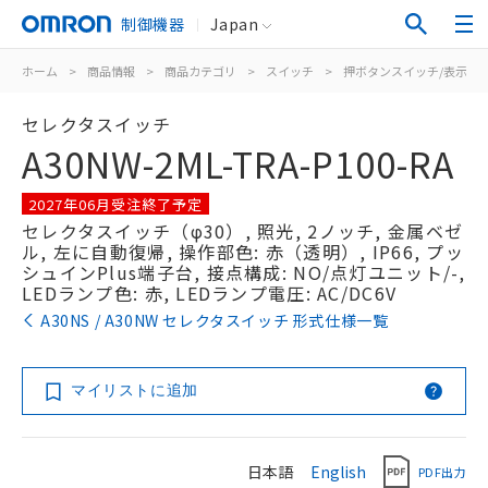
制御機器
Japan
ホーム
>
商品情報
>
商品カテゴリ
>
スイッチ
>
押ボタンスイッチ/表示灯
セレクタスイッチ
A30NW-2ML-TRA-P100-RA
2027年06月受注終了予定
セレクタスイッチ（φ30）, 照光, 2ノッチ, 金属ベゼ
ル, 左に自動復帰, 操作部色: 赤（透明）, IP66, プッ
シュインPlus端子台, 接点構成: NO/点灯ユニット/-,
LEDランプ色: 赤, LEDランプ電圧: AC/DC6V
A30NS / A30NW セレクタスイッチ 形式仕様一覧
マイリストに追加
日本語
English
PDF出力