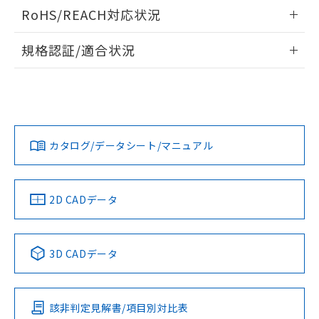
ログイン/会員登録いただくと、CADデータをダウンロー
RoHS/REACH対応状況
ドすることができます。
情報更新：2026/7/29
規格認証/適合状況
ログイン/会員登録
EU RoHS
注意事項・凡例
A30NW-2ML-TRA-P100-RAについての規格認証/適合状況に
ついては、「カスタマーサポートセンタ お客様相談室」また
は貴社担当オムロン営業員または販売店にお問い合わせくだ
対応状況
対応予定月
※1
※2
さい。
ダウンロードデータをご利用いただく前に、以下を必ずお読
みください。
カタログ/データシート/マニュアル
対応済み
ソフトウェアの使用条件
お問い合わせ
中国 RoHS
注意事項・凡例
2D CADデータ
中国 RoHS表
※1 ※2
3D CADデータ
Pb
Hg
Cd
Cr(VI)
該非判定見解書/項目別対比表
X
O
O
O