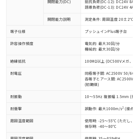
基準値を超えていることを示します。
いたものが、含有品と判明した場合などや
開閉能力(DC)
抵抗負荷(DC-12): DC24V 8A/DC
当社は、これら貴社製品のうち、外国
ことをご了承ください。
「－」：未確認です。当社販売部門へお問
誘導負荷(DC-13): DC24V 4A/DC
むを得ず変更することがあります。
為替および外国貿易法に定める商品
在庫状況および標準価格照会結果は、
い合わせください。
（以下｢規制貨物等」という）を輸出
記載している更新日時点での社内デー
開閉能力説明
測定条件: 周囲温度 20±2℃、
*EU RoHS指令（10物質）：
または国外への提供する場合は、日本
記
タに基づき作成されるものであり、閲
説明
鉛(Pb) 1000ppm以下、 水銀(Hg) 1000ppm以下、 カド
*中国RoHS10物質の基準値 (GB/T26572)：
国政府の輸出許可(または役務取引許
号
覧された時点での実際の在庫および標
ミウム(Cd) 100ppm以下、
Pb(鉛) :1000ppm、 Hg(水銀) : 1000ppm、 Cd(カドミウ
端子仕様
プッシュインPlus端子台
可)を取得するなどの必要な手続きを
六価クロム(Cr(Ⅵ)) 1000ppm以下、ポリ臭化ビフェニル
ム) : 100ppm、
準価格とは異なる場合があることをご
類(PBB) 1000ppm以下、ポリ臭化ジフェニルエーテル類
Cr(Ⅵ)(六価クロム) : 1000ppm、 PBBs(ポリ臭化ビフェ
とります。
了承ください。
許容操作頻度
電気的: 最大30回/分
(PBDE) 1000ppm以下、フタル酸ビス(2-エチルヘキシ
○
一定数以上の在庫あり
ニル類) : 1000ppm、 PBDEs(ポリ臭化ジフェニルエーテ
当社は規制貨物を破棄する場合は、完
ル) (DEHP)(別名：DOP) 1000ppm以下、フタル酸ブチ
機械的: 最大30回/分
正式な納期状況および標準価格はお客
ル類) : 1000ppm、
ルベンジル（BBP） 1000ppm以下、フタル酸ジブチル
全に破砕するなど、違法に輸出されな
DBP(フタル酸ジブチル) : 1000ppm、 DIBP(フタル酸ジ
様のお取引先、またはお客様担当のオ
（DBP） 1000ppm以下、フタル酸ジイソブチル
イソブチル) : 1000ppm、 BBP(フタル酸ブチルベンジ
△
一定数には満たないが在庫あり
いよう必要な手段を講じます。
絶縁抵抗
100MΩ以上 (DC500Vメガ、
ムロン制御機器販売店・当社販売員に
(DIBP) 1000ppm以下
ル) : 1000ppm、
当社は貴社製品を、核兵器、ミサイ
但し、RoHS指令で産業用監視および制御機器に対する
DEHP(フタル酸ビス(2-エチルヘキシル)) : 1000ppm
ご相談ください。
適用除外項目は除く。
耐電圧
同極端子間: AC2500V 50/60
ル、化学兵器、生物兵器またはその他
－
在庫なし(最新の在庫状況につ
オムロン制御機器販売店や当社販売拠
フタル酸エステル類の４物質については閾値を超える意
各端子とアース間: AC2500V 50/
武器並びにこれらの製造装置等に一切
いては、お客様のお取引先、ま
図的な使用がないことを確認しています。
点は「
販売ネットワーク
」をご確認
(初期値)
※2 環境保護使用期限
使用いたしません。
たはお客様担当のオムロン制御
ください。
当社は、貴社製品を第三者に販売する
機器販売店・当社販売員にご確
在庫状況および標準価格結果を当社の
耐振動
10～55Hz 複振幅 1.5mm (接
※2 対応予定月
「ｅ」：有害物質（10物質）のすべてが基
場合は、上記1、2および3の内容を当
認ください)
事前の承諾なく第三者に漏洩または開
準値以下であることを示します。
該第三者に通知します。また当社は、
示しないようお願いします。
2
耐衝撃
誤動作: 最大1000m/s
(接点開
部品在庫の切り替え状況などにより、予定
「10」：通常の使用状況下において有害物
販売先および販売に係わる関係者が違
マイパーツ機能（部品リスト作成サー
空
受注生産機種、また在庫状況の
月が前後することがあります。
質が外部に漏えいし、環境に深刻な影響を
法に輸出するおそれがある場合は、取
周囲温度範囲
使用時: -25～55℃ (ただし
ビス）をご利用いただくには、I-Web
白
情報を公開していない機種
及ぼさない年数を意味します。
り引きをいたしません。
保存時: -40～80℃
メンバーズにご登録されている必要が
「－」：未確認です。当社販売部門へお問
あります。
い合わせください。
周囲湿度範囲
使用時: 35～85%RH