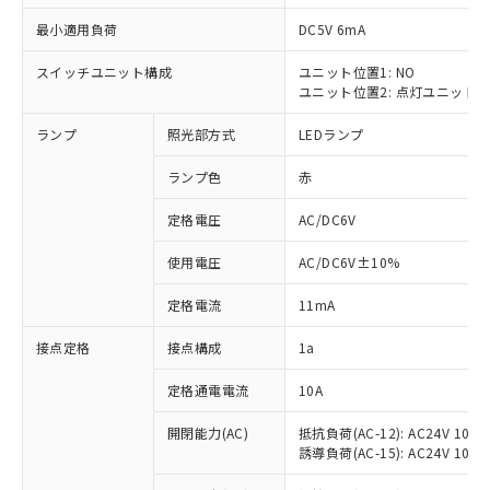
最小適用負荷
DC5V 6mA
スイッチユニット構成
ユニット位置1: NO
ユニット位置2: 点灯ユニット
※1 対応状況
ランプ
照光部方式
LEDランプ
対応済み：EU RoHS指令（10物質）の
非含有に対応した製品が提供可能な商品で
ランプ色
赤
す。
対応予定：EU RoHS指令（10物質）の非含
定格電圧
AC/DC6V
ご利用条件
有に対応した製品に切り替える予定のある
使用電圧
AC/DC6V±10%
商品です。
対応予定なし：EU RoHS指令（10物質）の
以下の条件をお読みいただき、同意のうえ
定格電流
11mA
非含有に非対応の商品で、対応品を出す予
ご利用ください。
定はありません。
接点定格
接点構成
1a
調査・確認中：EU RoHS指令（10物質）の
本サービスは、当社制御機器事業取扱
※1 中国RoHS○×表
非含有の対応状況を調査中または確認中の
商品の当社在庫状況および標準価格
定格通電電流
10A
商品です。
(税抜)を提供させていただくもので
「○」：最大均質材料含有率が中国RoHSの
非該当品：ライセンス料など無形物で、有
開閉能力(AC)
抵抗負荷(AC-12): AC24V 10A/A
す。
基準値以下であることを示します。
害物質有無と関係のない商品です。
誘導負荷(AC-15): AC24V 10A/AC
当社制御機器事業取扱商品の中には、
「×」：最大均質材料含有率が中国RoHSの
仕入先様の事情により、非含有部品として
本サービスの対象外となる商品もある