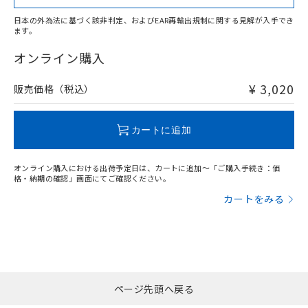
日本の外為法に基づく該非判定、およびEAR再輸出規制に関する見解が入手でき
ます。
"対応済み"や非含有の記載がされた商品であっても、流通
在庫等で未対応品が混在する可能性があります。
オンライン購入
非含有品が必要な際は、弊社営業部門もしくは販売店へお
問い合わせください。
¥ 3,020
販売価格（税込）
この製品のRoHS/REACH対応状況ページへ
カートに追加
オンライン購入における出荷予定日は、カートに追加～「ご購入手続き：価
格・納期の確認」画面にてご確認ください。
カートをみる
ページ先頭へ戻る