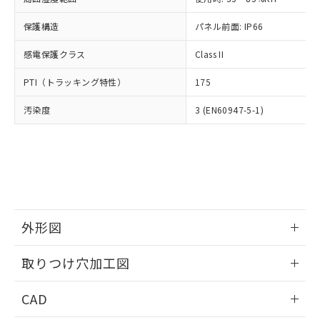
お客様が当ウェブサイト上で当社にご
※3 非含有証明書ダウンロード
登録された部品リストについて、当社
保護構造
パネル前面: IP66
および当社の共同利用者が、当社の製
下記の非含有証明書をダウンロードするこ
品・サービスに関するお客様との取
感電保護クラス
Class II
とができます。
合意する
キャンセル
引・商談に必要な範囲で利用すること
をご了承ください。
PTI（トラッキング特性）
175
EU RoHS指令（10物質）の非含有証明書
※当社の共同利用者とは、
"個人情報
51物質の非含有証明書（当社基準）
の共同利用に関して"
の「1.共同利
汚染度
3 (EN60947-5-1)
※本証明書は発行日時点で非含有を証明す
用者の範囲」に記載されている法人を
るもので、過去に遡って非含有を証明する
指します。
ものではありません。
また、RoHS指令のフタル酸エステル類４
物質の対応では、対応完了までの期間は出
荷製品に未対応品が混在することから備考
欄に対応日を記載しておりました。
既に当社にて対応品への在庫切替を完了
外形図
していることから、特段のことがない限
情報更新：2026/05/21
り、2022年1月12日より割愛しておりま
取りつけ穴加工図
す。
情報更新：2026/05/21
CAD