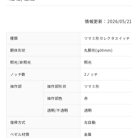
情報更新：2026/05/21
種類
ツマミ形セレクタスイッチ
胴体形状
丸胴形(φ30mm)
照光/非照光
照光
ノッチ数
2ノッチ
操作部
操作部形状
ツマミ形
操作部色
赤
透明/不透明
透明
復帰方式
左自動
ベゼル材質
金属