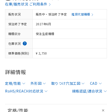
在庫/販売状況 ご利用条件
販売状況
販売中・受注終了予定
推奨代替機種
受注終了予定
2027年6月
機種区分
受注生産機種
在庫状況
標準価格(税別)
¥ 2,750
詳細情報
定格/性能
外形図
取りつけ穴加工図
CAD
RoHS/REACH対応状況
規格認証/適合状況
定格/性能