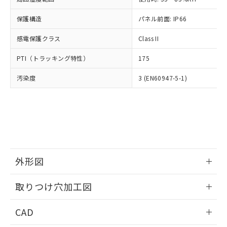
お客様が当ウェブサイト上で当社にご
※3 非含有証明書ダウンロード
登録された部品リストについて、当社
保護構造
パネル前面: IP66
および当社の共同利用者が、当社の製
下記の非含有証明書をダウンロードするこ
品・サービスに関するお客様との取
感電保護クラス
Class II
とができます。
合意する
キャンセル
引・商談に必要な範囲で利用すること
をご了承ください。
PTI（トラッキング特性）
175
EU RoHS指令（10物質）の非含有証明書
※当社の共同利用者とは、
"個人情報
51物質の非含有証明書（当社基準）
の共同利用に関して"
の「1.共同利
汚染度
3 (EN60947-5-1)
※本証明書は発行日時点で非含有を証明す
用者の範囲」に記載されている法人を
るもので、過去に遡って非含有を証明する
指します。
ものではありません。
また、RoHS指令のフタル酸エステル類４
物質の対応では、対応完了までの期間は出
荷製品に未対応品が混在することから備考
欄に対応日を記載しておりました。
既に当社にて対応品への在庫切替を完了
外形図
していることから、特段のことがない限
情報更新：2026/05/21
り、2022年1月12日より割愛しておりま
取りつけ穴加工図
す。
情報更新：2026/05/21
CAD