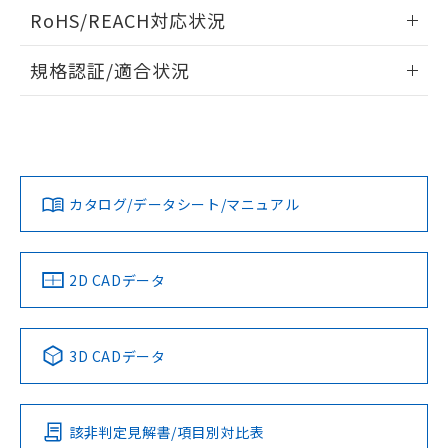
ログイン/会員登録いただくと、CADデータをダウンロー
RoHS/REACH対応状況
ドすることができます。
情報更新：2026/7/29
規格認証/適合状況
ログイン/会員登録
EU RoHS
注意事項・凡例
A30NW-2ML-TRA-G100-RAについての規格認証/適合状況に
ついては、「カスタマーサポートセンタ お客様相談室」また
は貴社担当オムロン営業員または販売店にお問い合わせくだ
対応状況
対応予定月
※1
※2
さい。
ダウンロードデータをご利用いただく前に、以下を必ずお読
みください。
カタログ/データシート/マニュアル
対応済み
ソフトウェアの使用条件
お問い合わせ
中国 RoHS
注意事項・凡例
2D CADデータ
中国 RoHS表
※1 ※2
3D CADデータ
Pb
Hg
Cd
Cr(VI)
該非判定見解書/項目別対比表
X
O
O
O