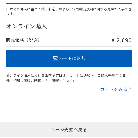
日本の外為法に基づく該非判定、およびEAR再輸出規制に関する見解が入手でき
ます。
"対応済み"や非含有の記載がされた商品であっても、流通
在庫等で未対応品が混在する可能性があります。
オンライン購入
非含有品が必要な際は、弊社営業部門もしくは販売店へお
問い合わせください。
¥ 2,690
販売価格（税込）
この製品のRoHS/REACH対応状況ページへ
カートに追加
オンライン購入における出荷予定日は、カートに追加～「ご購入手続き：価
格・納期の確認」画面にてご確認ください。
カートをみる
ページ先頭へ戻る