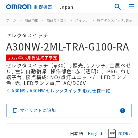
制御機器
Japan
ホーム
>
商品情報
>
商品カテゴリ
>
スイッチ
>
押ボタンスイッチ/表示灯
セレクタスイッチ
A30NW-2ML-TRA-G100-RA
2027年06月受注終了予定
セレクタスイッチ（φ30）, 照光, 2ノッチ, 金属ベゼ
ル, 左に自動復帰, 操作部色: 赤（透明）, IP66, ねじ
端子台, 接点構成: NO/点灯ユニット/-, LEDランプ
色: 赤, LEDランプ電圧: AC/DC6V
A30NS / A30NW セレクタスイッチ 形式仕様一覧
マイリストに追加
日本語
English
PDF出力