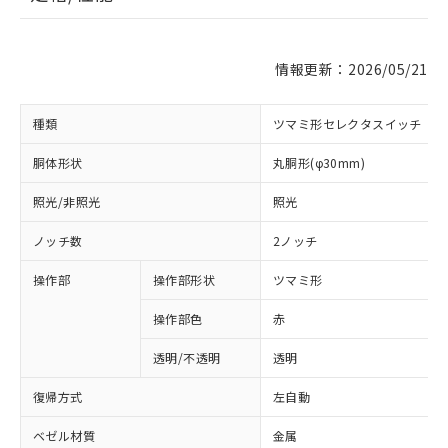
情報更新：2026/05/21
種類
ツマミ形セレクタスイッチ
胴体形状
丸胴形(φ30mm)
照光/非照光
照光
ノッチ数
2ノッチ
操作部
操作部形状
ツマミ形
操作部色
赤
透明/不透明
透明
復帰方式
左自動
ベゼル材質
金属