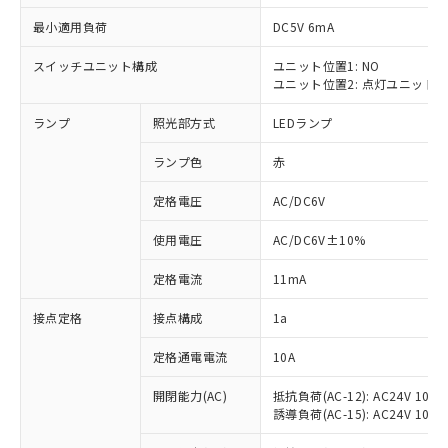
最小適用負荷
DC5V 6mA
スイッチユニット構成
ユニット位置1: NO
ユニット位置2: 点灯ユニット
※1 対応状況
ランプ
照光部方式
LEDランプ
対応済み：EU RoHS指令（10物質）の
非含有に対応した製品が提供可能な商品で
ランプ色
赤
す。
対応予定：EU RoHS指令（10物質）の非含
定格電圧
AC/DC6V
ご利用条件
有に対応した製品に切り替える予定のある
使用電圧
AC/DC6V±10%
商品です。
対応予定なし：EU RoHS指令（10物質）の
以下の条件をお読みいただき、同意のうえ
定格電流
11mA
非含有に非対応の商品で、対応品を出す予
ご利用ください。
定はありません。
接点定格
接点構成
1a
調査・確認中：EU RoHS指令（10物質）の
本サービスは、当社制御機器事業取扱
※1 中国RoHS○×表
非含有の対応状況を調査中または確認中の
商品の当社在庫状況および標準価格
定格通電電流
10A
商品です。
(税抜)を提供させていただくもので
「○」：最大均質材料含有率が中国RoHSの
非該当品：ライセンス料など無形物で、有
開閉能力(AC)
抵抗負荷(AC-12): AC24V 10A/A
す。
基準値以下であることを示します。
害物質有無と関係のない商品です。
誘導負荷(AC-15): AC24V 10A/AC
当社制御機器事業取扱商品の中には、
「×」：最大均質材料含有率が中国RoHSの
仕入先様の事情により、非含有部品として
本サービスの対象外となる商品もある