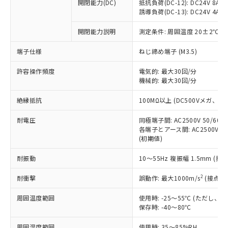
基準値を超えていることを示します。
いたものが、含有品と判明した場合などや
開閉能力(DC)
抵抗負荷(DC-12): DC24V 8A/DC
当社は、これら貴社製品のうち、外国
ことをご了承ください。
「－」：未確認です。当社販売部門へお問
誘導負荷(DC-13): DC24V 4A/DC
むを得ず変更することがあります。
為替および外国貿易法に定める商品
在庫状況および標準価格照会結果は、
い合わせください。
（以下｢規制貨物等」という）を輸出
記載している更新日時点での社内デー
開閉能力説明
測定条件: 周囲温度 20±2℃、
*EU RoHS指令（10物質）：
または国外への提供する場合は、日本
記
タに基づき作成されるものであり、閲
説明
鉛(Pb) 1000ppm以下、 水銀(Hg) 1000ppm以下、 カド
*中国RoHS10物質の基準値 (GB/T26572)：
国政府の輸出許可(または役務取引許
号
覧された時点での実際の在庫および標
ミウム(Cd) 100ppm以下、
Pb(鉛) :1000ppm、 Hg(水銀) : 1000ppm、 Cd(カドミウ
端子仕様
ねじ締め端子 (M3.5)
可)を取得するなどの必要な手続きを
六価クロム(Cr(Ⅵ)) 1000ppm以下、ポリ臭化ビフェニル
ム) : 100ppm、
準価格とは異なる場合があることをご
類(PBB) 1000ppm以下、ポリ臭化ジフェニルエーテル類
Cr(Ⅵ)(六価クロム) : 1000ppm、 PBBs(ポリ臭化ビフェ
とります。
了承ください。
許容操作頻度
電気的: 最大30回/分
(PBDE) 1000ppm以下、フタル酸ビス(2-エチルヘキシ
○
一定数以上の在庫あり
ニル類) : 1000ppm、 PBDEs(ポリ臭化ジフェニルエーテ
当社は規制貨物を破棄する場合は、完
ル) (DEHP)(別名：DOP) 1000ppm以下、フタル酸ブチ
機械的: 最大30回/分
正式な納期状況および標準価格はお客
ル類) : 1000ppm、
ルベンジル（BBP） 1000ppm以下、フタル酸ジブチル
全に破砕するなど、違法に輸出されな
DBP(フタル酸ジブチル) : 1000ppm、 DIBP(フタル酸ジ
様のお取引先、またはお客様担当のオ
（DBP） 1000ppm以下、フタル酸ジイソブチル
イソブチル) : 1000ppm、 BBP(フタル酸ブチルベンジ
△
一定数には満たないが在庫あり
いよう必要な手段を講じます。
絶縁抵抗
100MΩ以上 (DC500Vメガ、
ムロン制御機器販売店・当社販売員に
(DIBP) 1000ppm以下
ル) : 1000ppm、
当社は貴社製品を、核兵器、ミサイ
但し、RoHS指令で産業用監視および制御機器に対する
DEHP(フタル酸ビス(2-エチルヘキシル)) : 1000ppm
ご相談ください。
適用除外項目は除く。
耐電圧
同極端子間: AC2500V 50/60
ル、化学兵器、生物兵器またはその他
－
在庫なし(最新の在庫状況につ
オムロン制御機器販売店や当社販売拠
フタル酸エステル類の４物質については閾値を超える意
各端子とアース間: AC2500V 50/
武器並びにこれらの製造装置等に一切
いては、お客様のお取引先、ま
図的な使用がないことを確認しています。
点は「
販売ネットワーク
」をご確認
(初期値)
※2 環境保護使用期限
使用いたしません。
たはお客様担当のオムロン制御
ください。
当社は、貴社製品を第三者に販売する
機器販売店・当社販売員にご確
在庫状況および標準価格結果を当社の
耐振動
10～55Hz 複振幅 1.5mm (接
※2 対応予定月
「ｅ」：有害物質（10物質）のすべてが基
場合は、上記1、2および3の内容を当
認ください)
事前の承諾なく第三者に漏洩または開
準値以下であることを示します。
該第三者に通知します。また当社は、
示しないようお願いします。
2
耐衝撃
誤動作: 最大1000m/s
(接点開
部品在庫の切り替え状況などにより、予定
「10」：通常の使用状況下において有害物
販売先および販売に係わる関係者が違
マイパーツ機能（部品リスト作成サー
空
受注生産機種、また在庫状況の
月が前後することがあります。
質が外部に漏えいし、環境に深刻な影響を
法に輸出するおそれがある場合は、取
周囲温度範囲
使用時: -25～55℃ (ただし
ビス）をご利用いただくには、I-Web
白
情報を公開していない機種
及ぼさない年数を意味します。
り引きをいたしません。
保存時: -40～80℃
メンバーズにご登録されている必要が
「－」：未確認です。当社販売部門へお問
あります。
い合わせください。
周囲湿度範囲
使用時: 35～85%RH