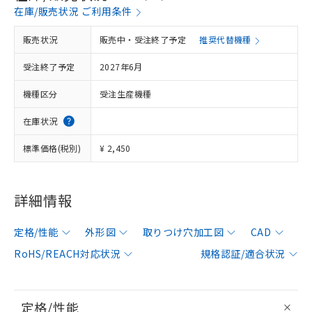
在庫/販売状況 ご利用条件
販売状況
販売中・受注終了予定
推奨代替機種
受注終了予定
2027年6月
機種区分
受注生産機種
在庫状況
標準価格(税別)
¥ 2,450
詳細情報
定格/性能
外形図
取りつけ穴加工図
CAD
RoHS/REACH対応状況
規格認証/適合状況
定格/性能