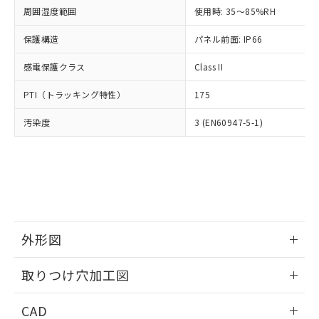
い合わせください。
お客様が当ウェブサイト上で当社にご
周囲湿度範囲
使用時: 35～85%RH
※3 非含有証明書ダウンロード
登録された部品リストについて、当社
保護構造
パネル前面: IP66
および当社の共同利用者が、当社の製
下記の非含有証明書をダウンロードするこ
品・サービスに関するお客様との取
とができます。
感電保護クラス
Class II
合意する
キャンセル
引・商談に必要な範囲で利用すること
をご了承ください。
EU RoHS指令（10物質）の非含有証明書
PTI（トラッキング特性）
175
※当社の共同利用者とは、
"個人情報
51物質の非含有証明書（当社基準）
の共同利用に関して"
の「1.共同利
汚染度
3 (EN60947-5-1)
※本証明書は発行日時点で非含有を証明す
用者の範囲」に記載されている法人を
るもので、過去に遡って非含有を証明する
指します。
ものではありません。
また、RoHS指令のフタル酸エステル類４
物質の対応では、対応完了までの期間は出
荷製品に未対応品が混在することから備考
欄に対応日を記載しておりました。
既に当社にて対応品への在庫切替を完了
外形図
していることから、特段のことがない限
り、2022年1月12日より割愛しておりま
情報更新：2026/05/21
取りつけ穴加工図
す。
情報更新：2026/05/21
CAD