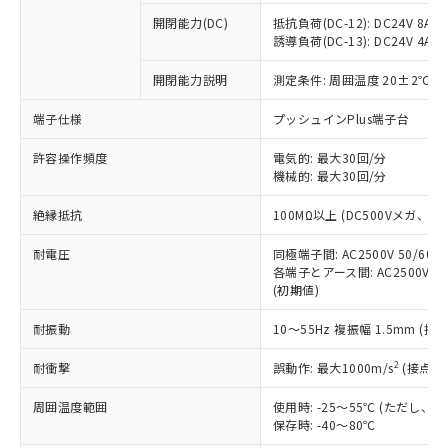
本サービスの対象外となる商品もある
基準値を超えていることを示します。
いたものが、含有品と判明した場合などや
当社は、これら貴社製品のうち、外国
ことをご了承ください。
開閉能力(DC)
抵抗負荷(DC-12): DC24V 8A/DC
「－」：未確認です。当社販売部門へお問
むを得ず変更することがあります。
為替および外国貿易法に定める商品
誘導負荷(DC-13): DC24V 4A/DC
在庫状況および標準価格照会結果は、
い合わせください。
（以下｢規制貨物等」という）を輸出
記載している更新日時点での社内デー
*EU RoHS指令（10物質）：
または国外への提供する場合は、日本
開閉能力説明
測定条件: 周囲温度 20±2℃、
記
タに基づき作成されるものであり、閲
説明
鉛(Pb) 1000ppm以下、 水銀(Hg) 1000ppm以下、 カド
*中国RoHS10物質の基準値 (GB/T26572)：
国政府の輸出許可(または役務取引許
号
覧された時点での実際の在庫および標
ミウム(Cd) 100ppm以下、
Pb(鉛) :1000ppm、 Hg(水銀) : 1000ppm、 Cd(カドミウ
端子仕様
プッシュインPlus端子台
可)を取得するなどの必要な手続きを
六価クロム(Cr(Ⅵ)) 1000ppm以下、ポリ臭化ビフェニル
ム) : 100ppm、
準価格とは異なる場合があることをご
類(PBB) 1000ppm以下、ポリ臭化ジフェニルエーテル類
Cr(Ⅵ)(六価クロム) : 1000ppm、 PBBs(ポリ臭化ビフェ
とります。
了承ください。
(PBDE) 1000ppm以下、フタル酸ビス(2-エチルヘキシ
○
一定数以上の在庫あり
ニル類) : 1000ppm、 PBDEs(ポリ臭化ジフェニルエーテ
許容操作頻度
電気的: 最大30回/分
当社は規制貨物を破棄する場合は、完
ル) (DEHP)(別名：DOP) 1000ppm以下、フタル酸ブチ
正式な納期状況および標準価格はお客
ル類) : 1000ppm、
機械的: 最大30回/分
ルベンジル（BBP） 1000ppm以下、フタル酸ジブチル
全に破砕するなど、違法に輸出されな
DBP(フタル酸ジブチル) : 1000ppm、 DIBP(フタル酸ジ
様のお取引先、またはお客様担当のオ
（DBP） 1000ppm以下、フタル酸ジイソブチル
イソブチル) : 1000ppm、 BBP(フタル酸ブチルベンジ
△
一定数には満たないが在庫あり
いよう必要な手段を講じます。
ムロン制御機器販売店・当社販売員に
(DIBP) 1000ppm以下
ル) : 1000ppm、
絶縁抵抗
100MΩ以上 (DC500Vメガ、
当社は貴社製品を、核兵器、ミサイ
但し、RoHS指令で産業用監視および制御機器に対する
DEHP(フタル酸ビス(2-エチルヘキシル)) : 1000ppm
ご相談ください。
適用除外項目は除く。
ル、化学兵器、生物兵器またはその他
－
在庫なし(最新の在庫状況につ
オムロン制御機器販売店や当社販売拠
耐電圧
同極端子間: AC2500V 50/60
フタル酸エステル類の４物質については閾値を超える意
武器並びにこれらの製造装置等に一切
いては、お客様のお取引先、ま
図的な使用がないことを確認しています。
各端子とアース間: AC2500V 50/
点は「
販売ネットワーク
」をご確認
※2 環境保護使用期限
使用いたしません。
(初期値)
たはお客様担当のオムロン制御
ください。
当社は、貴社製品を第三者に販売する
機器販売店・当社販売員にご確
在庫状況および標準価格結果を当社の
※2 対応予定月
「ｅ」：有害物質（10物質）のすべてが基
耐振動
10～55Hz 複振幅 1.5mm (接
場合は、上記1、2および3の内容を当
認ください)
事前の承諾なく第三者に漏洩または開
準値以下であることを示します。
該第三者に通知します。また当社は、
示しないようお願いします。
2
耐衝撃
誤動作: 最大1000m/s
(接点開
部品在庫の切り替え状況などにより、予定
「10」：通常の使用状況下において有害物
販売先および販売に係わる関係者が違
マイパーツ機能（部品リスト作成サー
空
受注生産機種、また在庫状況の
月が前後することがあります。
質が外部に漏えいし、環境に深刻な影響を
法に輸出するおそれがある場合は、取
ビス）をご利用いただくには、I-Web
白
情報を公開していない機種
周囲温度範囲
使用時: -25～55℃ (ただし
及ぼさない年数を意味します。
り引きをいたしません。
メンバーズにご登録されている必要が
保存時: -40～80℃
「－」：未確認です。当社販売部門へお問
あります。