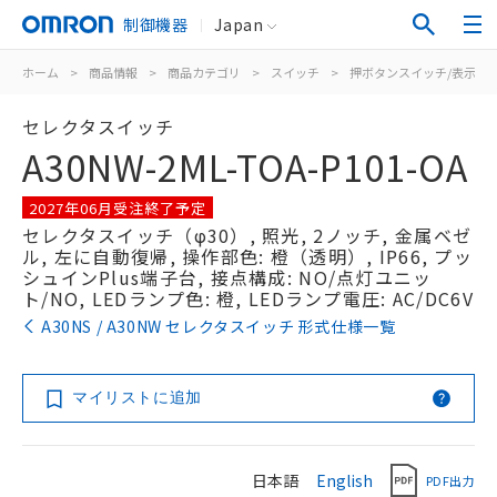
制御機器
Japan
ホーム
>
商品情報
>
商品カテゴリ
>
スイッチ
>
押ボタンスイッチ/表示灯
セレクタスイッチ
A30NW-2ML-TOA-P101-OA
2027年06月受注終了予定
セレクタスイッチ（φ30）, 照光, 2ノッチ, 金属ベゼ
ル, 左に自動復帰, 操作部色: 橙（透明）, IP66, プッ
シュインPlus端子台, 接点構成: NO/点灯ユニッ
ト/NO, LEDランプ色: 橙, LEDランプ電圧: AC/DC6V
A30NS / A30NW セレクタスイッチ 形式仕様一覧
マイリストに追加
日本語
English
PDF出力