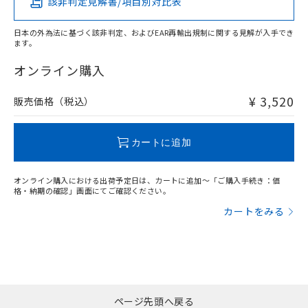
該非判定見解書/項目別対比表
X
O
O
O
日本の外為法に基づく該非判定、およびEAR再輸出規制に関する見解が入手でき
ます。
"対応済み"や非含有の記載がされた商品であっても、流通
在庫等で未対応品が混在する可能性があります。
オンライン購入
非含有品が必要な際は、弊社営業部門もしくは販売店へお
問い合わせください。
¥ 3,520
販売価格（税込）
この製品のRoHS/REACH対応状況ページへ
カートに追加
オンライン購入における出荷予定日は、カートに追加～「ご購入手続き：価
格・納期の確認」画面にてご確認ください。
カートをみる
ページ先頭へ戻る