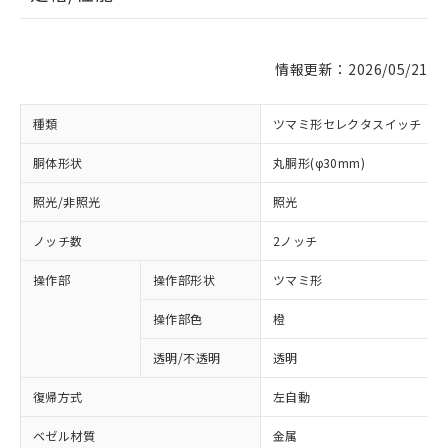
情報更新：2026/05/21
種類
ツマミ形セレクタスイッチ
胴体形状
丸胴形(φ30mm)
照光/非照光
照光
ノッチ数
2ノッチ
操作部
操作部形状
ツマミ形
操作部色
橙
透明/不透明
透明
復帰方式
左自動
ベゼル材質
金属