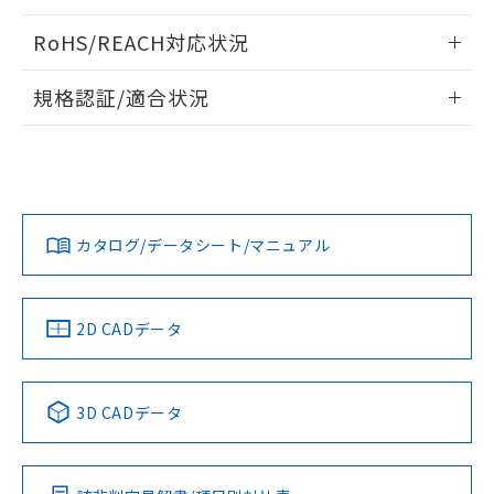
ログイン/会員登録いただくと、CADデータをダウンロー
RoHS/REACH対応状況
ドすることができます。
情報更新：2026/7/29
規格認証/適合状況
ログイン/会員登録
EU RoHS
注意事項・凡例
A30NW-2ML-TOA-P101-OAについての規格認証/適合状況に
ついては、「カスタマーサポートセンタ お客様相談室」また
は貴社担当オムロン営業員または販売店にお問い合わせくだ
対応状況
対応予定月
※1
※2
さい。
ダウンロードデータをご利用いただく前に、以下を必ずお読
みください。
カタログ/データシート/マニュアル
対応済み
ソフトウェアの使用条件
お問い合わせ
中国 RoHS
注意事項・凡例
2D CADデータ
中国 RoHS表
※1 ※2
3D CADデータ
Pb
Hg
Cd
Cr(VI)