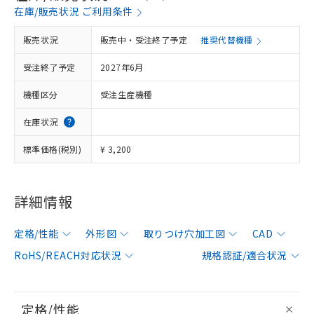
在庫/販売状況 ご利用条件
販売状況
販売中・受注終了予定
推奨代替機種
受注終了予定
2027年6月
機種区分
受注生産機種
在庫状況
標準価格(税別)
¥ 3,200
詳細情報
定格/性能
外形図
取りつけ穴加工図
CAD
RoHS/REACH対応状況
規格認証/適合状況
定格/性能