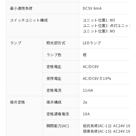
最小適用負荷
DC5V 6mA
スイッチユニット構成
ユニット位置1: NO
ユニット位置2: 点灯ユニット
※1 対応状況
ユニット位置3: NO
ランプ
照光部方式
LEDランプ
対応済み：EU RoHS指令（10物質）の
非含有に対応した製品が提供可能な商品で
ランプ色
橙
す。
対応予定：EU RoHS指令（10物質）の非含
定格電圧
AC/DC6V
ご利用条件
有に対応した製品に切り替える予定のある
商品です。
使用電圧
AC/DC6V±10%
対応予定なし：EU RoHS指令（10物質）の
以下の条件をお読みいただき、同意のうえ
非含有に非対応の商品で、対応品を出す予
定格電流
11mA
ご利用ください。
定はありません。
調査・確認中：EU RoHS指令（10物質）の
接点定格
接点構成
2a
本サービスは、当社制御機器事業取扱
※1 中国RoHS○×表
非含有の対応状況を調査中または確認中の
商品の当社在庫状況および標準価格
定格通電電流
10A
商品です。
(税抜)を提供させていただくもので
「○」：最大均質材料含有率が中国RoHSの
非該当品：ライセンス料など無形物で、有
す。
開閉能力(AC)
抵抗負荷(AC-12): AC24V 10A/A
基準値以下であることを示します。
害物質有無と関係のない商品です。
当社制御機器事業取扱商品の中には、
誘導負荷(AC-15): AC24V 10A/AC
「×」：最大均質材料含有率が中国RoHSの
仕入先様の事情により、非含有部品として