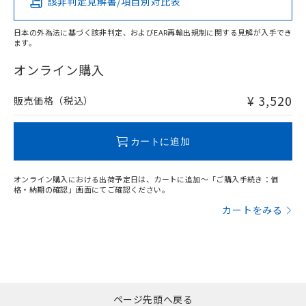
該非判定見解書/項目別対比表
X
O
O
O
日本の外為法に基づく該非判定、およびEAR再輸出規制に関する見解が入手でき
ます。
"対応済み"や非含有の記載がされた商品であっても、流通
在庫等で未対応品が混在する可能性があります。
オンライン購入
非含有品が必要な際は、弊社営業部門もしくは販売店へお
問い合わせください。
¥ 3,520
販売価格（税込）
この製品のRoHS/REACH対応状況ページへ
カートに追加
オンライン購入における出荷予定日は、カートに追加～「ご購入手続き：価
格・納期の確認」画面にてご確認ください。
カートをみる
ページ先頭へ戻る