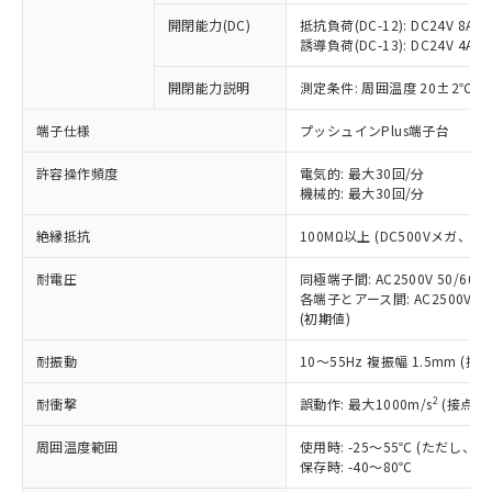
本サービスの対象外となる商品もある
基準値を超えていることを示します。
いたものが、含有品と判明した場合などや
当社は、これら貴社製品のうち、外国
ことをご了承ください。
開閉能力(DC)
抵抗負荷(DC-12): DC24V 8A/DC
「－」：未確認です。当社販売部門へお問
むを得ず変更することがあります。
為替および外国貿易法に定める商品
誘導負荷(DC-13): DC24V 4A/DC
在庫状況および標準価格照会結果は、
い合わせください。
（以下｢規制貨物等」という）を輸出
記載している更新日時点での社内デー
*EU RoHS指令（10物質）：
または国外への提供する場合は、日本
開閉能力説明
測定条件: 周囲温度 20±2℃、
記
タに基づき作成されるものであり、閲
説明
鉛(Pb) 1000ppm以下、 水銀(Hg) 1000ppm以下、 カド
*中国RoHS10物質の基準値 (GB/T26572)：
国政府の輸出許可(または役務取引許
号
覧された時点での実際の在庫および標
ミウム(Cd) 100ppm以下、
Pb(鉛) :1000ppm、 Hg(水銀) : 1000ppm、 Cd(カドミウ
端子仕様
プッシュインPlus端子台
可)を取得するなどの必要な手続きを
六価クロム(Cr(Ⅵ)) 1000ppm以下、ポリ臭化ビフェニル
ム) : 100ppm、
準価格とは異なる場合があることをご
類(PBB) 1000ppm以下、ポリ臭化ジフェニルエーテル類
Cr(Ⅵ)(六価クロム) : 1000ppm、 PBBs(ポリ臭化ビフェ
とります。
了承ください。
(PBDE) 1000ppm以下、フタル酸ビス(2-エチルヘキシ
○
一定数以上の在庫あり
ニル類) : 1000ppm、 PBDEs(ポリ臭化ジフェニルエーテ
許容操作頻度
電気的: 最大30回/分
当社は規制貨物を破棄する場合は、完
ル) (DEHP)(別名：DOP) 1000ppm以下、フタル酸ブチ
正式な納期状況および標準価格はお客
ル類) : 1000ppm、
機械的: 最大30回/分
ルベンジル（BBP） 1000ppm以下、フタル酸ジブチル
全に破砕するなど、違法に輸出されな
DBP(フタル酸ジブチル) : 1000ppm、 DIBP(フタル酸ジ
様のお取引先、またはお客様担当のオ
（DBP） 1000ppm以下、フタル酸ジイソブチル
イソブチル) : 1000ppm、 BBP(フタル酸ブチルベンジ
△
一定数には満たないが在庫あり
いよう必要な手段を講じます。
ムロン制御機器販売店・当社販売員に
(DIBP) 1000ppm以下
ル) : 1000ppm、
絶縁抵抗
100MΩ以上 (DC500Vメガ、
当社は貴社製品を、核兵器、ミサイ
但し、RoHS指令で産業用監視および制御機器に対する
DEHP(フタル酸ビス(2-エチルヘキシル)) : 1000ppm
ご相談ください。
適用除外項目は除く。
ル、化学兵器、生物兵器またはその他
－
在庫なし(最新の在庫状況につ
オムロン制御機器販売店や当社販売拠
耐電圧
同極端子間: AC2500V 50/60
フタル酸エステル類の４物質については閾値を超える意
武器並びにこれらの製造装置等に一切
いては、お客様のお取引先、ま
図的な使用がないことを確認しています。
各端子とアース間: AC2500V 50/
点は「
販売ネットワーク
」をご確認
※2 環境保護使用期限
使用いたしません。
(初期値)
たはお客様担当のオムロン制御
ください。
当社は、貴社製品を第三者に販売する
機器販売店・当社販売員にご確
在庫状況および標準価格結果を当社の
※2 対応予定月
「ｅ」：有害物質（10物質）のすべてが基
耐振動
10～55Hz 複振幅 1.5mm (接
場合は、上記1、2および3の内容を当
認ください)
事前の承諾なく第三者に漏洩または開
準値以下であることを示します。
該第三者に通知します。また当社は、
示しないようお願いします。
2
耐衝撃
誤動作: 最大1000m/s
(接点開
部品在庫の切り替え状況などにより、予定
「10」：通常の使用状況下において有害物
販売先および販売に係わる関係者が違
マイパーツ機能（部品リスト作成サー
空
受注生産機種、また在庫状況の
月が前後することがあります。
質が外部に漏えいし、環境に深刻な影響を
法に輸出するおそれがある場合は、取
ビス）をご利用いただくには、I-Web
白
情報を公開していない機種
周囲温度範囲
使用時: -25～55℃ (ただし
及ぼさない年数を意味します。
り引きをいたしません。
メンバーズにご登録されている必要が
保存時: -40～80℃
「－」：未確認です。当社販売部門へお問
あります。