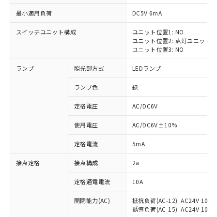
最小適用負荷
DC5V 6mA
スイッチユニット構成
ユニット位置1: NO
ユニット位置2: 点灯ユニット
※1 対応状況
ユニット位置3: NO
ランプ
照光部方式
LEDランプ
対応済み：EU RoHS指令（10物質）の
非含有に対応した製品が提供可能な商品で
ランプ色
緑
す。
対応予定：EU RoHS指令（10物質）の非含
定格電圧
AC/DC6V
ご利用条件
有に対応した製品に切り替える予定のある
商品です。
使用電圧
AC/DC6V±10%
対応予定なし：EU RoHS指令（10物質）の
以下の条件をお読みいただき、同意のうえ
非含有に非対応の商品で、対応品を出す予
定格電流
5mA
ご利用ください。
定はありません。
調査・確認中：EU RoHS指令（10物質）の
接点定格
接点構成
2a
本サービスは、当社制御機器事業取扱
※1 中国RoHS○×表
非含有の対応状況を調査中または確認中の
商品の当社在庫状況および標準価格
定格通電電流
10A
商品です。
(税抜)を提供させていただくもので
「○」：最大均質材料含有率が中国RoHSの
非該当品：ライセンス料など無形物で、有
す。
開閉能力(AC)
抵抗負荷(AC-12): AC24V 10A/A
基準値以下であることを示します。
害物質有無と関係のない商品です。
当社制御機器事業取扱商品の中には、
誘導負荷(AC-15): AC24V 10A/AC
「×」：最大均質材料含有率が中国RoHSの
仕入先様の事情により、非含有部品として