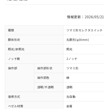
情報更新：2026/05/21
種類
ツマミ形セレクタスイッチ
胴体形状
丸胴形(φ30mm)
照光/非照光
照光
ノッチ数
2ノッチ
操作部
操作部形状
ツマミ形
操作部色
緑
透明/不透明
透明
復帰方式
左自動
ベゼル材質
金属