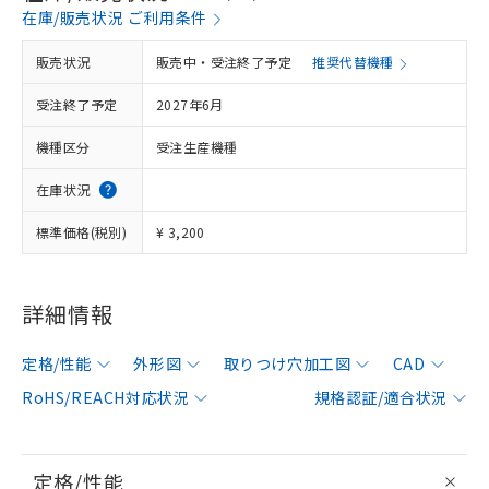
在庫/販売状況 ご利用条件
販売状況
販売中・受注終了予定
推奨代替機種
受注終了予定
2027年6月
機種区分
受注生産機種
在庫状況
標準価格(税別)
¥ 3,200
詳細情報
定格/性能
外形図
取りつけ穴加工図
CAD
RoHS/REACH対応状況
規格認証/適合状況
定格/性能