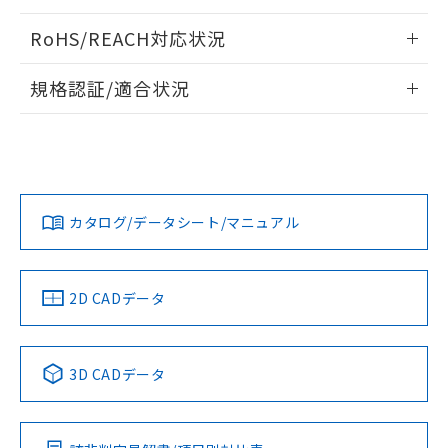
ログイン/会員登録いただくと、CADデータをダウンロー
RoHS/REACH対応状況
ドすることができます。
情報更新：2026/7/29
規格認証/適合状況
ログイン/会員登録
EU RoHS
注意事項・凡例
A30NW-2ML-TGA-P101-GAについての規格認証/適合状況に
ついては、「カスタマーサポートセンタ お客様相談室」また
は貴社担当オムロン営業員または販売店にお問い合わせくだ
対応状況
対応予定月
※1
※2
さい。
ダウンロードデータをご利用いただく前に、以下を必ずお読
みください。
カタログ/データシート/マニュアル
対応済み
ソフトウェアの使用条件
お問い合わせ
中国 RoHS
注意事項・凡例
2D CADデータ
中国 RoHS表
※1 ※2
3D CADデータ
Pb
Hg
Cd
Cr(VI)