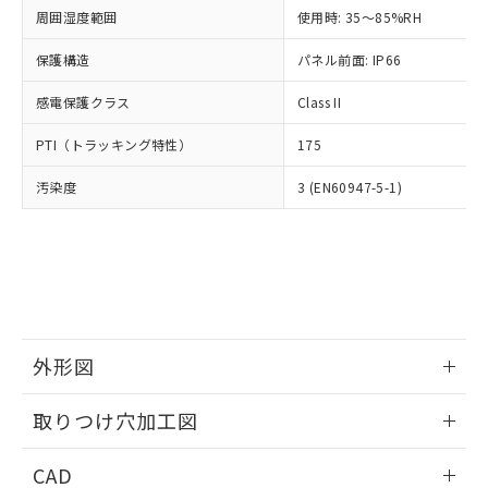
い合わせください。
お客様が当ウェブサイト上で当社にご
周囲湿度範囲
使用時: 35～85%RH
※3 非含有証明書ダウンロード
登録された部品リストについて、当社
保護構造
パネル前面: IP66
および当社の共同利用者が、当社の製
下記の非含有証明書をダウンロードするこ
品・サービスに関するお客様との取
とができます。
感電保護クラス
Class II
合意する
キャンセル
引・商談に必要な範囲で利用すること
をご了承ください。
EU RoHS指令（10物質）の非含有証明書
PTI（トラッキング特性）
175
※当社の共同利用者とは、
"個人情報
51物質の非含有証明書（当社基準）
の共同利用に関して"
の「1.共同利
汚染度
3 (EN60947-5-1)
※本証明書は発行日時点で非含有を証明す
用者の範囲」に記載されている法人を
るもので、過去に遡って非含有を証明する
指します。
ものではありません。
また、RoHS指令のフタル酸エステル類４
物質の対応では、対応完了までの期間は出
荷製品に未対応品が混在することから備考
欄に対応日を記載しておりました。
既に当社にて対応品への在庫切替を完了
外形図
していることから、特段のことがない限
り、2022年1月12日より割愛しておりま
情報更新：2026/05/21
取りつけ穴加工図
す。
情報更新：2026/05/21
CAD