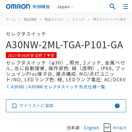
制御機器
Japan
ホーム
>
商品情報
>
商品カテゴリ
>
スイッチ
>
押ボタンスイッチ/表示灯
セレクタスイッチ
A30NW-2ML-TGA-P101-GA
2027年06月受注終了予定
セレクタスイッチ（φ30）, 照光, 2ノッチ, 金属ベゼ
ル, 左に自動復帰, 操作部色: 緑（透明）, IP66, プッ
シュインPlus端子台, 接点構成: NO/点灯ユニッ
ト/NO, LEDランプ色: 緑, LEDランプ電圧: AC/DC6V
A30NS / A30NW セレクタスイッチ 形式仕様一覧
マイリストに追加
日本語
English
PDF出力