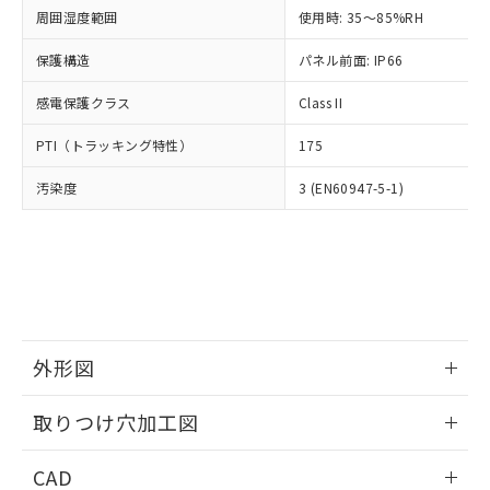
い合わせください。
お客様が当ウェブサイト上で当社にご
周囲湿度範囲
使用時: 35～85%RH
※3 非含有証明書ダウンロード
登録された部品リストについて、当社
保護構造
パネル前面: IP66
および当社の共同利用者が、当社の製
下記の非含有証明書をダウンロードするこ
品・サービスに関するお客様との取
とができます。
感電保護クラス
Class II
合意する
キャンセル
引・商談に必要な範囲で利用すること
をご了承ください。
EU RoHS指令（10物質）の非含有証明書
PTI（トラッキング特性）
175
※当社の共同利用者とは、
"個人情報
51物質の非含有証明書（当社基準）
の共同利用に関して"
の「1.共同利
汚染度
3 (EN60947-5-1)
※本証明書は発行日時点で非含有を証明す
用者の範囲」に記載されている法人を
るもので、過去に遡って非含有を証明する
指します。
ものではありません。
また、RoHS指令のフタル酸エステル類４
物質の対応では、対応完了までの期間は出
荷製品に未対応品が混在することから備考
欄に対応日を記載しておりました。
既に当社にて対応品への在庫切替を完了
外形図
していることから、特段のことがない限
り、2022年1月12日より割愛しておりま
情報更新：2026/05/21
取りつけ穴加工図
す。
情報更新：2026/05/21
CAD