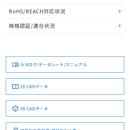
ログイン/会員登録いただくと、CADデータをダウンロー
RoHS/REACH対応状況
ドすることができます。
情報更新：2026/7/29
規格認証/適合状況
ログイン/会員登録
EU RoHS
注意事項・凡例
A30NW-2ML-TAA-P202-AAについての規格認証/適合状況に
ついては、「カスタマーサポートセンタ お客様相談室」また
は貴社担当オムロン営業員または販売店にお問い合わせくだ
対応状況
対応予定月
※1
※2
さい。
ダウンロードデータをご利用いただく前に、以下を必ずお読
みください。
カタログ/データシート/マニュアル
対応済み
ソフトウェアの使用条件
お問い合わせ
中国 RoHS
注意事項・凡例
2D CADデータ
中国 RoHS表
※1 ※2
3D CADデータ
Pb
Hg
Cd
Cr(VI)