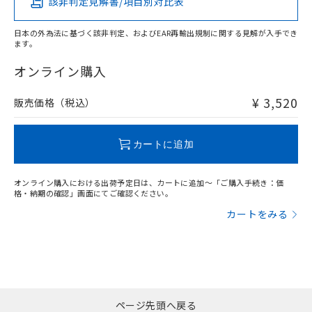
該非判定見解書/項目別対比表
X
O
O
O
日本の外為法に基づく該非判定、およびEAR再輸出規制に関する見解が入手でき
ます。
"対応済み"や非含有の記載がされた商品であっても、流通
在庫等で未対応品が混在する可能性があります。
オンライン購入
非含有品が必要な際は、弊社営業部門もしくは販売店へお
問い合わせください。
¥ 3,520
販売価格（税込）
この製品のRoHS/REACH対応状況ページへ
カートに追加
オンライン購入における出荷予定日は、カートに追加～「ご購入手続き：価
格・納期の確認」画面にてご確認ください。
カートをみる
ページ先頭へ戻る