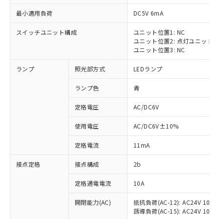
最小適用負荷
DC5V 6mA
スイッチユニット構成
ユニット位置1: NC
ユニット位置2: 点灯ユニット
※1 対応状況
ユニット位置3: NC
ランプ
照光部方式
LEDランプ
対応済み：EU RoHS指令（10物質）の
非含有に対応した製品が提供可能な商品で
ランプ色
青
す。
対応予定：EU RoHS指令（10物質）の非含
定格電圧
AC/DC6V
ご利用条件
有に対応した製品に切り替える予定のある
商品です。
使用電圧
AC/DC6V±10%
対応予定なし：EU RoHS指令（10物質）の
以下の条件をお読みいただき、同意のうえ
非含有に非対応の商品で、対応品を出す予
定格電流
11mA
ご利用ください。
定はありません。
調査・確認中：EU RoHS指令（10物質）の
接点定格
接点構成
2b
本サービスは、当社制御機器事業取扱
※1 中国RoHS○×表
非含有の対応状況を調査中または確認中の
商品の当社在庫状況および標準価格
定格通電電流
10A
商品です。
(税抜)を提供させていただくもので
「○」：最大均質材料含有率が中国RoHSの
非該当品：ライセンス料など無形物で、有
す。
開閉能力(AC)
抵抗負荷(AC-12): AC24V 10A/A
基準値以下であることを示します。
害物質有無と関係のない商品です。
当社制御機器事業取扱商品の中には、
誘導負荷(AC-15): AC24V 10A/AC
「×」：最大均質材料含有率が中国RoHSの
仕入先様の事情により、非含有部品として