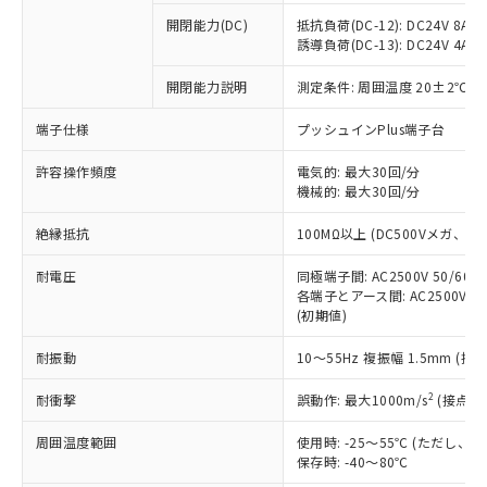
本サービスの対象外となる商品もある
基準値を超えていることを示します。
いたものが、含有品と判明した場合などや
当社は、これら貴社製品のうち、外国
ことをご了承ください。
開閉能力(DC)
抵抗負荷(DC-12): DC24V 8A/DC
「－」：未確認です。当社販売部門へお問
むを得ず変更することがあります。
為替および外国貿易法に定める商品
誘導負荷(DC-13): DC24V 4A/DC
在庫状況および標準価格照会結果は、
い合わせください。
（以下｢規制貨物等」という）を輸出
記載している更新日時点での社内デー
*EU RoHS指令（10物質）：
または国外への提供する場合は、日本
開閉能力説明
測定条件: 周囲温度 20±2℃、
記
タに基づき作成されるものであり、閲
説明
鉛(Pb) 1000ppm以下、 水銀(Hg) 1000ppm以下、 カド
*中国RoHS10物質の基準値 (GB/T26572)：
国政府の輸出許可(または役務取引許
号
覧された時点での実際の在庫および標
ミウム(Cd) 100ppm以下、
Pb(鉛) :1000ppm、 Hg(水銀) : 1000ppm、 Cd(カドミウ
端子仕様
プッシュインPlus端子台
可)を取得するなどの必要な手続きを
六価クロム(Cr(Ⅵ)) 1000ppm以下、ポリ臭化ビフェニル
ム) : 100ppm、
準価格とは異なる場合があることをご
類(PBB) 1000ppm以下、ポリ臭化ジフェニルエーテル類
Cr(Ⅵ)(六価クロム) : 1000ppm、 PBBs(ポリ臭化ビフェ
とります。
了承ください。
(PBDE) 1000ppm以下、フタル酸ビス(2-エチルヘキシ
○
一定数以上の在庫あり
ニル類) : 1000ppm、 PBDEs(ポリ臭化ジフェニルエーテ
許容操作頻度
電気的: 最大30回/分
当社は規制貨物を破棄する場合は、完
ル) (DEHP)(別名：DOP) 1000ppm以下、フタル酸ブチ
正式な納期状況および標準価格はお客
ル類) : 1000ppm、
機械的: 最大30回/分
ルベンジル（BBP） 1000ppm以下、フタル酸ジブチル
全に破砕するなど、違法に輸出されな
DBP(フタル酸ジブチル) : 1000ppm、 DIBP(フタル酸ジ
様のお取引先、またはお客様担当のオ
（DBP） 1000ppm以下、フタル酸ジイソブチル
イソブチル) : 1000ppm、 BBP(フタル酸ブチルベンジ
△
一定数には満たないが在庫あり
いよう必要な手段を講じます。
ムロン制御機器販売店・当社販売員に
(DIBP) 1000ppm以下
ル) : 1000ppm、
絶縁抵抗
100MΩ以上 (DC500Vメガ、
当社は貴社製品を、核兵器、ミサイ
但し、RoHS指令で産業用監視および制御機器に対する
DEHP(フタル酸ビス(2-エチルヘキシル)) : 1000ppm
ご相談ください。
適用除外項目は除く。
ル、化学兵器、生物兵器またはその他
－
在庫なし(最新の在庫状況につ
オムロン制御機器販売店や当社販売拠
耐電圧
同極端子間: AC2500V 50/60
フタル酸エステル類の４物質については閾値を超える意
武器並びにこれらの製造装置等に一切
いては、お客様のお取引先、ま
図的な使用がないことを確認しています。
各端子とアース間: AC2500V 50/
点は「
販売ネットワーク
」をご確認
※2 環境保護使用期限
使用いたしません。
(初期値)
たはお客様担当のオムロン制御
ください。
当社は、貴社製品を第三者に販売する
機器販売店・当社販売員にご確
在庫状況および標準価格結果を当社の
※2 対応予定月
「ｅ」：有害物質（10物質）のすべてが基
耐振動
10～55Hz 複振幅 1.5mm (接
場合は、上記1、2および3の内容を当
認ください)
事前の承諾なく第三者に漏洩または開
準値以下であることを示します。
該第三者に通知します。また当社は、
示しないようお願いします。
2
耐衝撃
誤動作: 最大1000m/s
(接点開
部品在庫の切り替え状況などにより、予定
「10」：通常の使用状況下において有害物
販売先および販売に係わる関係者が違
マイパーツ機能（部品リスト作成サー
空
受注生産機種、また在庫状況の
月が前後することがあります。
質が外部に漏えいし、環境に深刻な影響を
法に輸出するおそれがある場合は、取
ビス）をご利用いただくには、I-Web
白
情報を公開していない機種
周囲温度範囲
使用時: -25～55℃ (ただし
及ぼさない年数を意味します。
り引きをいたしません。
メンバーズにご登録されている必要が
保存時: -40～80℃
「－」：未確認です。当社販売部門へお問
あります。