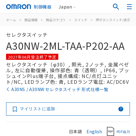
制御機器
Japan
ホーム
>
商品情報
>
商品カテゴリ
>
スイッチ
>
押ボタンスイッチ/表示灯
セレクタスイッチ
A30NW-2ML-TAA-P202-AA
2027年06月受注終了予定
セレクタスイッチ（φ30）, 照光, 2ノッチ, 金属ベゼ
ル, 左に自動復帰, 操作部色: 青（透明）, IP66, プッ
シュインPlus端子台, 接点構成: NC/点灯ユニッ
ト/NC, LEDランプ色: 青, LEDランプ電圧: AC/DC6V
A30NS / A30NW セレクタスイッチ 形式仕様一覧
マイリストに追加
日本語
English
PDF出力