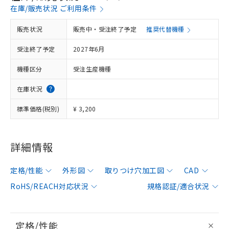
在庫/販売状況 ご利用条件
販売状況
販売中・受注終了予定
推奨代替機種
受注終了予定
2027年6月
機種区分
受注生産機種
在庫状況
標準価格(税別)
¥ 3,200
詳細情報
定格/性能
外形図
取りつけ穴加工図
CAD
RoHS/REACH対応状況
規格認証/適合状況
定格/性能