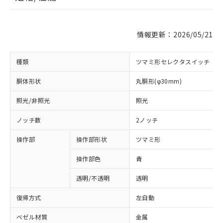
情報更新：2026/05/21
種類
ツマミ形セレクタスイッチ
胴体形状
丸胴形(φ30mm)
照光/非照光
照光
ノッチ数
2ノッチ
操作部
操作部形状
ツマミ形
操作部色
青
透明/不透明
透明
復帰方式
左自動
ベゼル材質
金属