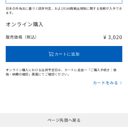
日本の外為法に基づく該非判定、およびEAR再輸出規制に関する見解が入手でき
ます。
"対応済み"や非含有の記載がされた商品であっても、流通
在庫等で未対応品が混在する可能性があります。
オンライン購入
非含有品が必要な際は、弊社営業部門もしくは販売店へお
問い合わせください。
¥ 3,020
販売価格（税込）
この製品のRoHS/REACH対応状況ページへ
カートに追加
オンライン購入における出荷予定日は、カートに追加～「ご購入手続き：価
格・納期の確認」画面にてご確認ください。
カートをみる
ページ先頭へ戻る