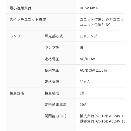
最小適用負荷
DC5V 6mA
スイッチユニット構成
ユニット位置2: 点灯ユニット
ユニット位置3: NC
※1 対応状況
ランプ
照光部方式
LEDランプ
対応済み：EU RoHS指令（10物質）の
非含有に対応した製品が提供可能な商品で
ランプ色
青
す。
対応予定：EU RoHS指令（10物質）の非含
定格電圧
AC/DC6V
ご利用条件
有に対応した製品に切り替える予定のある
使用電圧
AC/DC6V±10%
商品です。
対応予定なし：EU RoHS指令（10物質）の
以下の条件をお読みいただき、同意のうえ
定格電流
11mA
非含有に非対応の商品で、対応品を出す予
ご利用ください。
定はありません。
接点定格
接点構成
1b
調査・確認中：EU RoHS指令（10物質）の
本サービスは、当社制御機器事業取扱
※1 中国RoHS○×表
非含有の対応状況を調査中または確認中の
商品の当社在庫状況および標準価格
定格通電電流
10A
商品です。
(税抜)を提供させていただくもので
「○」：最大均質材料含有率が中国RoHSの
非該当品：ライセンス料など無形物で、有
開閉能力(AC)
抵抗負荷(AC-12): AC24V 10A/A
す。
基準値以下であることを示します。
害物質有無と関係のない商品です。
誘導負荷(AC-15): AC24V 10A/AC
当社制御機器事業取扱商品の中には、
「×」：最大均質材料含有率が中国RoHSの
仕入先様の事情により、非含有部品として
本サービスの対象外となる商品もある