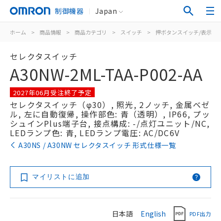
制御機器
Japan
ホーム
>
商品情報
>
商品カテゴリ
>
スイッチ
>
押ボタンスイッチ/表示灯
セレクタスイッチ
A30NW-2ML-TAA-P002-AA
2027年06月受注終了予定
セレクタスイッチ（φ30）, 照光, 2ノッチ, 金属ベゼ
ル, 左に自動復帰, 操作部色: 青（透明）, IP66, プッ
シュインPlus端子台, 接点構成: -/点灯ユニット/NC,
LEDランプ色: 青, LEDランプ電圧: AC/DC6V
A30NS / A30NW セレクタスイッチ 形式仕様一覧
マイリストに追加
日本語
English
PDF出力