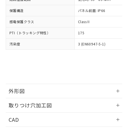
お客様が当ウェブサイト上で当社にご
※3 非含有証明書ダウンロード
登録された部品リストについて、当社
保護構造
パネル前面: IP66
および当社の共同利用者が、当社の製
下記の非含有証明書をダウンロードするこ
品・サービスに関するお客様との取
感電保護クラス
Class II
とができます。
合意する
キャンセル
引・商談に必要な範囲で利用すること
をご了承ください。
PTI（トラッキング特性）
175
EU RoHS指令（10物質）の非含有証明書
※当社の共同利用者とは、
"個人情報
51物質の非含有証明書（当社基準）
の共同利用に関して"
の「1.共同利
汚染度
3 (EN60947-5-1)
※本証明書は発行日時点で非含有を証明す
用者の範囲」に記載されている法人を
るもので、過去に遡って非含有を証明する
指します。
ものではありません。
また、RoHS指令のフタル酸エステル類４
物質の対応では、対応完了までの期間は出
荷製品に未対応品が混在することから備考
欄に対応日を記載しておりました。
既に当社にて対応品への在庫切替を完了
外形図
していることから、特段のことがない限
情報更新：2026/05/21
り、2022年1月12日より割愛しておりま
取りつけ穴加工図
す。
情報更新：2026/05/21
CAD