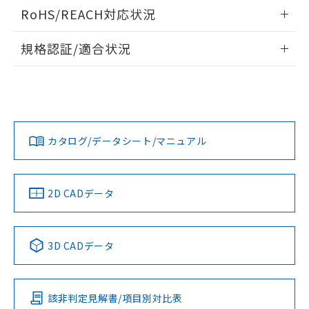
ログイン/会員登録いただくと、CADデータをダウンロー
RoHS/REACH対応状況
ドすることができます。
情報更新：2026/7/29
規格認証/適合状況
ログイン/会員登録
EU RoHS
注意事項・凡例
A30NW-2ML-TAA-P002-AAについての規格認証/適合状況に
ついては、「カスタマーサポートセンタ お客様相談室」また
は貴社担当オムロン営業員または販売店にお問い合わせくだ
対応状況
対応予定月
※1
※2
さい。
ダウンロードデータをご利用いただく前に、以下を必ずお読
みください。
カタログ/データシート/マニュアル
対応済み
ソフトウェアの使用条件
お問い合わせ
中国 RoHS
注意事項・凡例
2D CADデータ
中国 RoHS表
※1 ※2
3D CADデータ
Pb
Hg
Cd
Cr(VI)
該非判定見解書/項目別対比表
X
O
O
O