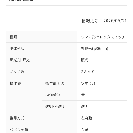
情報更新：2026/05/21
種類
ツマミ形セレクタスイッチ
胴体形状
丸胴形(φ30mm)
照光/非照光
照光
ノッチ数
2ノッチ
操作部
操作部形状
ツマミ形
操作部色
青
透明/不透明
透明
復帰方式
左自動
ベゼル材質
金属