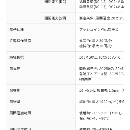
基準値を超えていることを示します。
いたものが、含有品と判明した場合などや
開閉能力(DC)
抵抗負荷(DC-12): DC24V 8A/DC
当社は、これら貴社製品のうち、外国
ことをご了承ください。
「－」：未確認です。当社販売部門へお問
誘導負荷(DC-13): DC24V 4A/DC
むを得ず変更することがあります。
為替および外国貿易法に定める商品
在庫状況および標準価格照会結果は、
い合わせください。
（以下｢規制貨物等」という）を輸出
記載している更新日時点での社内デー
開閉能力説明
測定条件: 周囲温度 20±2℃、
*EU RoHS指令（10物質）：
または国外への提供する場合は、日本
記
タに基づき作成されるものであり、閲
説明
鉛(Pb) 1000ppm以下、 水銀(Hg) 1000ppm以下、 カド
*中国RoHS10物質の基準値 (GB/T26572)：
国政府の輸出許可(または役務取引許
号
覧された時点での実際の在庫および標
ミウム(Cd) 100ppm以下、
Pb(鉛) :1000ppm、 Hg(水銀) : 1000ppm、 Cd(カドミウ
端子仕様
プッシュインPlus端子台
可)を取得するなどの必要な手続きを
六価クロム(Cr(Ⅵ)) 1000ppm以下、ポリ臭化ビフェニル
ム) : 100ppm、
準価格とは異なる場合があることをご
類(PBB) 1000ppm以下、ポリ臭化ジフェニルエーテル類
Cr(Ⅵ)(六価クロム) : 1000ppm、 PBBs(ポリ臭化ビフェ
とります。
了承ください。
許容操作頻度
電気的: 最大30回/分
(PBDE) 1000ppm以下、フタル酸ビス(2-エチルヘキシ
○
一定数以上の在庫あり
ニル類) : 1000ppm、 PBDEs(ポリ臭化ジフェニルエーテ
当社は規制貨物を破棄する場合は、完
ル) (DEHP)(別名：DOP) 1000ppm以下、フタル酸ブチ
機械的: 最大30回/分
正式な納期状況および標準価格はお客
ル類) : 1000ppm、
ルベンジル（BBP） 1000ppm以下、フタル酸ジブチル
全に破砕するなど、違法に輸出されな
DBP(フタル酸ジブチル) : 1000ppm、 DIBP(フタル酸ジ
様のお取引先、またはお客様担当のオ
（DBP） 1000ppm以下、フタル酸ジイソブチル
イソブチル) : 1000ppm、 BBP(フタル酸ブチルベンジ
△
一定数には満たないが在庫あり
いよう必要な手段を講じます。
絶縁抵抗
100MΩ以上 (DC500Vメガ、
ムロン制御機器販売店・当社販売員に
(DIBP) 1000ppm以下
ル) : 1000ppm、
当社は貴社製品を、核兵器、ミサイ
但し、RoHS指令で産業用監視および制御機器に対する
DEHP(フタル酸ビス(2-エチルヘキシル)) : 1000ppm
ご相談ください。
適用除外項目は除く。
耐電圧
同極端子間: AC2500V 50/60
ル、化学兵器、生物兵器またはその他
－
在庫なし(最新の在庫状況につ
オムロン制御機器販売店や当社販売拠
フタル酸エステル類の４物質については閾値を超える意
各端子とアース間: AC2500V 50/
武器並びにこれらの製造装置等に一切
いては、お客様のお取引先、ま
図的な使用がないことを確認しています。
点は「
販売ネットワーク
」をご確認
(初期値)
※2 環境保護使用期限
使用いたしません。
たはお客様担当のオムロン制御
ください。
当社は、貴社製品を第三者に販売する
機器販売店・当社販売員にご確
在庫状況および標準価格結果を当社の
耐振動
10～55Hz 複振幅 1.5mm (接
※2 対応予定月
「ｅ」：有害物質（10物質）のすべてが基
場合は、上記1、2および3の内容を当
認ください)
事前の承諾なく第三者に漏洩または開
準値以下であることを示します。
該第三者に通知します。また当社は、
示しないようお願いします。
2
耐衝撃
誤動作: 最大1000m/s
(接点開
部品在庫の切り替え状況などにより、予定
「10」：通常の使用状況下において有害物
販売先および販売に係わる関係者が違
マイパーツ機能（部品リスト作成サー
空
受注生産機種、また在庫状況の
月が前後することがあります。
質が外部に漏えいし、環境に深刻な影響を
法に輸出するおそれがある場合は、取
周囲温度範囲
使用時: -25～55℃ (ただし
ビス）をご利用いただくには、I-Web
白
情報を公開していない機種
及ぼさない年数を意味します。
り引きをいたしません。
保存時: -40～80℃
メンバーズにご登録されている必要が
「－」：未確認です。当社販売部門へお問
あります。
い合わせください。
周囲湿度範囲
使用時: 35～85%RH