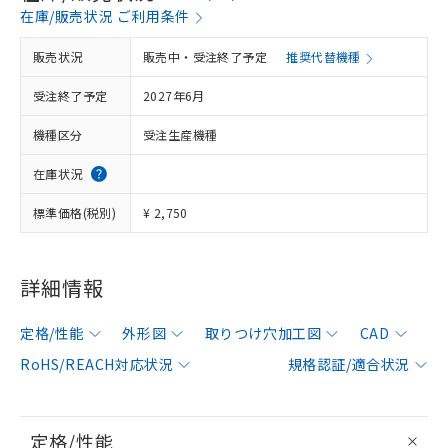
在庫/販売状況 ご利用条件
販売状況
販売中・受注終了予定
推奨代替機種
受注終了予定
2027年6月
機種区分
受注生産機種
在庫状況
標準価格(税別)
¥ 2,750
詳細情報
定格/性能
外形図
取りつけ穴加工図
CAD
RoHS/REACH対応状況
規格認証/適合状況
定格/性能