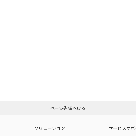
O
O
O
書をダウンロードすることができます。
利用者とは、
"個人情報の共同利用に関して"
の「1.共同利用者の
します。
10物質）の非含有証明書
明書（当社基準）
在庫等で未対応品が混在する可能性があります。
日時点で非含有を証明するもので、過去に遡って非含有を証明するも
問い合わせください。
令のフタル酸エステル類４物質の対応では、対応完了までの期間は出
備考欄に対応日を記載しておりました。
この製品のRoHS/REACH対応
品への在庫切替を完了していることから、特段のことがない限り、20
す。
ページ先頭へ戻る
ソリューション
サービスサポ