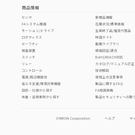
商品情報
センサ
新商品情報
FAシステム機器
在庫状況/標準価格
モーション/ドライブ
生産終了品/推奨代替品
ロボティクス
特設サイト
セーフティ
動画ライブラリ
検査装置
規格認証/適合
スイッチ
RoHS/REACH対応
リレー
カタログ/マニュアル訂正
コントロール
技術解説
電源/周辺機器他
使用上の注意事項
省エネ支援/環境対策機器
製品に関するFAQ
目的・仕様から探す
FA用語辞典
改善・活用事例から探す
製品セキュリティへの取
OMRON Corporation
ヘルプ
サ