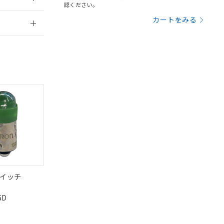
認ください。
定はありません。
2026/7/29
商品です。
カートをみる
を得ず変更すること
を提供させていただ
規制貨物等」とい
引許可)を取得する
BDE) 1000ppm以下、
をご了承ください。
0ppm以下、フタル酸ジブチ
基づき作成されるも
う必要な手段を講じ
ことをご了承くださ
) : 1000ppm、
 1000ppm、
びにこれらの製造装
ン制御機器販売店・
三者に通知します。
さい。
合は、取り引きをい
ないようお願いしま
のオムロン制御
イッチ
バーズにご登録され
及ぼさない年数を意
DIBP
BBP
DEHP
環境保護
GD
状況ページへ
使用期限
び当社の共同利用者
検索ください
ることをご了承くだ