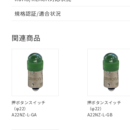
対応予定なし：EU
調査・確認中：EU
ご利用条件
規格認証/適合状況
非該当品：ライセ
※1 中国RoHS
EU RoHS
注意事項・凡例
仕入先様の事情に
UL認証
CSA認証
CEマーキング
があります。
以下の条件をお読
「○」：最大均質
関連商品
「×」：最大均質
本サービスは
当社は、これ
*EU RoHS指令（10物
No
No
N/A
対応状況
対応予定月
※1
※2
「－」：未確認で
鉛(Pb) 1000ppm以下、
くものです。
う）を輸出ま
記
説明
六価クロム(Cr(Ⅵ)) 1
当社制御機器
などの必要な
フタル酸ビス(2-エチルヘ
号
対応済み
*中国RoHS10物質の基準値 
ル（DBP） 1000ppm
在庫状況およ
当社は規制貨
Pb(鉛) :1000ppm、 Hg
但し、RoHS指令で産
のであり、閲
ます。
Cr(Ⅵ)(六価クロム) : 
フタル酸エステル類の４
LR型式承認
DNV型式承認
BV型式承認
KR
○
一定数以
DBP(フタル酸ジブチル) :
い。
当社は貴社製
（イギリス
（ノルウェー
（フランス
（
DEHP(フタル酸ビス(2-エ
正式な納期状
置等に一切使
中国 RoHS
注意事項・凡例
船舶規格）
船舶規格）
船舶規格）
船
当社販売員に
※2 対応予定月
△
一定数に
当社は、貴社
オムロン制御
また当社は、
※2 環境保護使
No
No
No
No
在庫状況およ
部品在庫の切り替
たしません。
－
在庫なし
中国 RoHS表
※1 ※2
す。
押ボタンスイッチ
押ボタンスイッチ
「ｅ」：有害物質
機器販売
マイパーツ機
（φ22）
（φ22）
「10」：通常の
Pb
Hg
Cd
Cr(V
ている必要が
A22NZ-L-GA
A22NZ-L-GB
味します。
空
受注生産
お客様が当ウ
※3 非含有証明
「－」：未確認で
白
が、当社の製