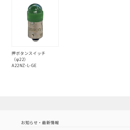
O
O
O
さい。
O
下記の非含有証明
※当社の共同
いる法人を指
EU RoHS指令（
51物質の非含有証
"対応済み"や非含有の記載がされた商品であっても、流通
※本証明書は発行
非含有品が必要な際は、弊社営業部門もしくは販売店へお
また、RoHS指
混在することから
既に当社にて対応
り割愛しておりま
押ボタンスイッチ
（φ22）
A22NZ-L-GE
お知らせ・最新情報