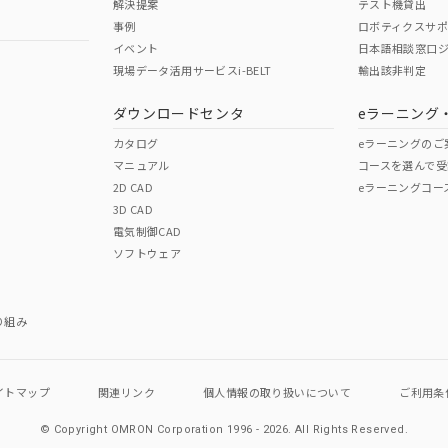
解決提案
テスト機貸出
事例
ロボティクスサ
イベント
日本語相談窓口
現場データ活用サービスi-BELT
輸出該非判定
ダウンロードセンタ
eラーニング
カタログ
eラーニングのご
マニュアル
コースを選んで受
2D CAD
eラーニングコー
3D CAD
電気制御CAD
ソフトウェア
り組み
イトマップ
関連リンク
個人情報の
取り扱いについて
ご利用条
© Copyright OMRON Corporation 1996 - 2026.
All Rights Reserved.