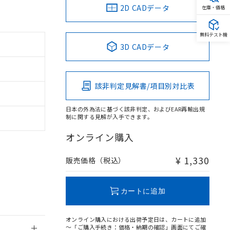
2D CADデータ
在庫・価格
無料テスト機
3D CADデータ
該非判定見解書/項目別対比表
日本の外為法に基づく該非判定、およびEAR再輸出規
制に関する見解が入手できます。
オンライン購入
¥ 1,330
販売価格（税込）
カートに追加
。
オンライン購入における出荷予定日は、カートに追加
商品です。
～「ご購入手続き：価格・納期の確認」画面にてご確