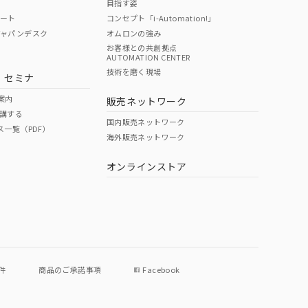
目指す姿
ポート
コンセプト「i-Automation!」
ジャパンデスク
オムロンの強み
お客様との共創拠点
AUTOMATION CENTER
技術を磨く現場
・セミナ
案内
販売ネットワーク
講する
国内販売ネットワーク
ス一覧（PDF）
海外販売ネットワーク
オンラインストア
件
商品のご承諾事項
Facebook