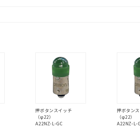
 RoHS指令（10物質）の非含有に非対応の商品で、対応品を出す予
情報更新：
 RoHS指令（10物質）の非含有の対応状況を調査中または確認中の
ンス料など無形物で、有害物質有無と関係のない商品です。
○×表
より、非含有部品としていたものが、含有品と判明した場合などやむ
CCC認証
電波法
みいただき、同意のうえご利用ください。
材料含有率が中国RoHSの基準値以下であることを示します。
材料含有率が中国RoHSの基準値を超えていることを示します。
、当社制御機器事業取扱商品の当社在庫状況および標準価格(税抜)
ら貴社製品のうち、外国為替および外国貿易法に定める商品（以下｢
質）：
N/A
N/A
非含有証明書
※3
す。当社販売部門へお問い合わせください。
 水銀(Hg) 1000ppm以下、 カドミウム(Cd) 100ppm以下、
たは国外への提供する場合は、日本国政府の輸出許可(または役務取
000ppm以下、ポリ臭化ビフェニル類(PBB) 1000ppm以下、ポリ臭化ジフェニルエーテル類(P
事業取扱商品の中には、本サービスの対象外となる商品もあること
手続きをとります。
キシル) (DEHP)(別名：DOP) 1000ppm以下、フタル酸ブチルベンジル（BBP） 100
ダウンロードはこちら
(GB/T26572)：
以下、フタル酸ジイソブチル (DIBP) 1000ppm以下
び標準価格照会結果は、記載している更新日時点での社内データに
物を破棄する場合は、完全に破砕するなど、違法に輸出されないよ
(水銀) : 1000ppm、 Cd(カドミウム) : 100ppm、
業用監視および制御機器に対する適用除外項目は除く。
覧された時点での実際の在庫および標準価格とは異なる場合がある
1000ppm、 PBBs(ポリ臭化ビフェニル類) : 1000ppm、 PBDEs(ポリ臭化ジフェニルエーテル類
物質については閾値を超える意図的な使用がないことを確認しています。
型式承認
NK型式承認
ABS型式承認
上の在庫あり
 1000ppm、 DIBP(フタル酸ジイソブチル) : 1000ppm、 BBP(フタル酸ブチルベンジル) :
品を、核兵器、ミサイル、化学兵器、生物兵器またはその他武器並
韓国
（日本
（アメリカ
チルヘキシル)) : 1000ppm
況および標準価格はお客様のお取引先、またはお客様担当のオムロ
用いたしません。
舶規格）
船舶規格）
船舶規格）
ご相談ください。
は満たないが在庫あり
製品を第三者に販売する場合は、上記1、2および3の内容を当該第
機器販売店や当社販売拠点は「
販売ネットワーク
」をご確認くだ
販売先および販売に係わる関係者が違法に輸出するおそれがある場
用期限
No
No
び標準価格結果を当社の事前の承諾なく第三者に漏洩または開示し
え状況などにより、予定月が前後することがあります。
(最新の在庫状況については、お客様のお取引先、またはお客様担当
押ボタンスイッチ
押ボタンス
（10物質）のすべてが基準値以下であることを示します。
店・当社販売員にご確認ください)
能（部品リスト作成サービス）をご利用いただくには、I-Webメン
（φ22）
（φ22）
使用状況下において有害物質が外部に漏えいし、環境に深刻な影響を
I)
PBBs
PBDEs
DBP
あります。
A22NZ-L-GC
A22NZ-L-
この製品の規格認証/適合
機種、また在庫状況の情報を公開していない機種
ェブサイト上で当社にご登録された部品リストについて、当社およ
書ダウンロード
す。当社販売部門へお問い合わせください。
その他の認証はこちらのページからご
品・サービスに関するお客様との取引・商談に必要な範囲で利用す
合意する
キャンセル