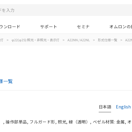
ウンロード
サポート
セミナ
オムロンの
示灯
>
φ22(φ25):照光・非照光・表示灯
>
A22NN / A22NL
>
形式仕様一覧
>
A22
仕様一覧
日本語
English
, 操作部単品, フルガード形, 照光, 緑（透明）, ベゼル材質: 金属,