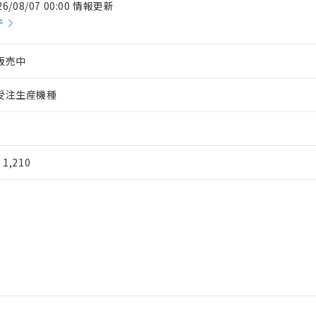
26/08/07 00:00 情報更新
件
販売中
受注生産機種
¥ 1,210
 RoHS指令（10物質）の非含有に対応した製品が提供可能な商品です
oHS指令（10物質）の非含有に対応した製品に切り替える予定のある