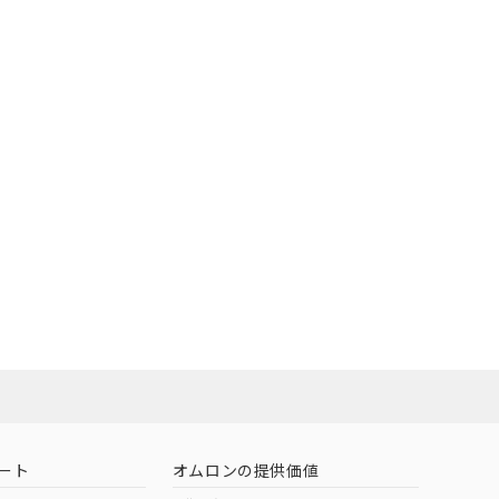
O
O
O
e
範囲」に記載されて
のではありません。
荷製品に未対応品が
状況ページへ
22年1月12日よ
ート
オムロンの提供価値