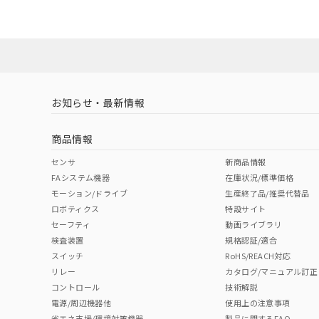
O
O
O
O
既に当社にて対応
り割愛しておりま
"対応済み"や非含有の記載がされた商品であっても、流通
非含有品が必要な際は、弊社営業部門もしくは販売店へお
お知らせ・最新情報
商品情報
センサ
新商品情報
FAシステム機器
在庫状況/標準価格
モーション/ドライブ
生産終了品/推奨代替品
ロボティクス
特設サイト
セーフティ
動画ライブラリ
検査装置
規格認証/適合
スイッチ
RoHS/REACH対応
リレー
カタログ/マニュアル訂正
コントロール
技術解説
電源/周辺機器他
使用上の注意事項
省エネ支援/環境対策機器
製品に関するFAQ