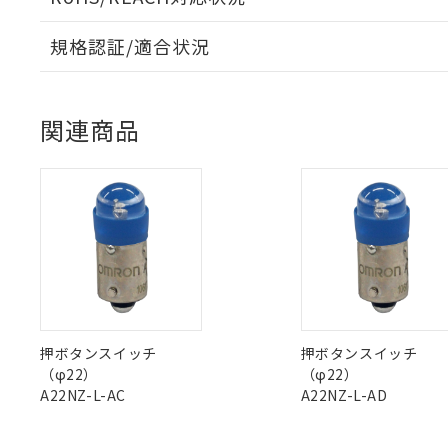
本サービスは
当社は、これ
*EU RoHS指令（10物
「－」：未確認で
鉛(Pb) 1000ppm以下、
くものです。
う）を輸出ま
記
説明
六価クロム(Cr(Ⅵ)) 1
当社制御機器
規格認証/適合状況
などの必要な
フタル酸ビス(2-エチルヘ
号
*中国RoHS10物質の基準値 
ル（DBP） 1000ppm
在庫状況およ
当社は規制貨
Pb(鉛) :1000ppm、 Hg
EU RoHS
注意事項・凡例
但し、RoHS指令で産
のであり、閲
ます。
Cr(Ⅵ)(六価クロム) : 
フタル酸エステル類の４
UL認証
CSA認証
CEマーキング
○
一定数以
DBP(フタル酸ジブチル) :
い。
当社は貴社製
DEHP(フタル酸ビス(2-エ
関連商品
正式な納期状
置等に一切使
No
No
N/A
対応状況
対応予定月
当社販売員に
※2 対応予定月
※1
※2
△
一定数に
当社は、貴社
オムロン制御
また当社は、
※2 環境保護使
在庫状況およ
部品在庫の切り替
たしません。
対応済み
－
在庫なし
す。
「ｅ」：有害物質
機器販売
マイパーツ機
LR型式承認
DNV型式承認
BV型式承認
KR
「10」：通常の
ている必要が
（イギリス
（ノルウェー
（フランス
（
味します。
空
受注生産
中国 RoHS
注意事項・凡例
お客様が当ウ
※3 非含有証明
船舶規格）
船舶規格）
船舶規格）
船
「－」：未確認で
白
が、当社の製
さい。
下記の非含有証明
No
No
No
No
※当社の共同
中国 RoHS表
※1 ※2
押ボタンスイッチ
押ボタンスイッチ
いる法人を指
EU RoHS指令（
（φ22）
（φ22）
51物質の非含有証
Pb
Hg
Cd
Cr(V
A22NZ-L-AC
A22NZ-L-AD
※本証明書は発行
また、RoHS指
混在することから