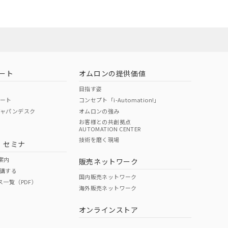
O
O
O
e
22年1月12日よ
ート
オムロンの提供価値
状況ページへ
目指す姿
ポート
コンセプト「i-Automation!」
ジャパンデスク
オムロンの強み
お客様との共創拠点
AUTOMATION CENTER
技術を磨く現場
・セミナ
案内
販売ネットワーク
講する
国内販売ネットワーク
ス一覧（PDF）
海外販売ネットワーク
オンラインストア