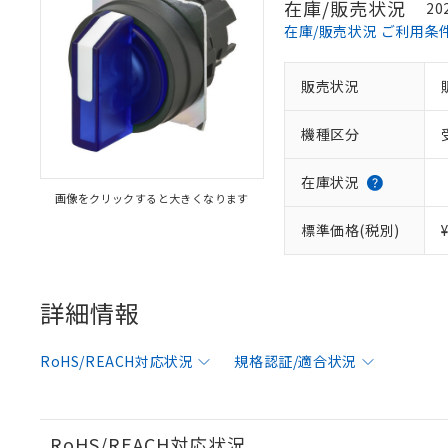
在庫/販売状況
20
在庫/販売状況 ご利用条
販売状況
機種区分
在庫状況
画像をクリックすると大きくなります
標準価格(税別)
※1 対応状況
対応済み：EU
対応予定：EU R
詳細情報
対応予定なし：EU
調査・確認中：EU
ご利用条件
RoHS/REACH対応状況
規格認証/適合状況
非該当品：ライセ
※1 中国RoHS
仕入先様の事情に
があります。
以下の条件をお読
「○」：最大均質
RoHS/REACH対応状況
「×」：最大均質