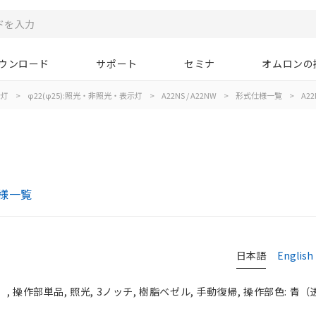
ウンロード
サポート
セミナ
オムロンの
示灯
>
φ22(φ25):照光・非照光・表示灯
>
A22NS / A22NW
>
形式仕様一覧
>
A22
仕様一覧
日本語
English
 操作部単品, 照光, 3ノッチ, 樹脂ベゼル, 手動復帰, 操作部色: 青