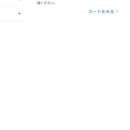
を提供させていただ
規制貨物等」とい
認ください。
引許可)を取得する
2026/7/29
BDE) 1000ppm以下、
カートをみる
をご了承ください。
0ppm以下、フタル酸ジブチ
基づき作成されるも
う必要な手段を講じ
ことをご了承くださ
) : 1000ppm、
 1000ppm、
びにこれらの製造装
ン制御機器販売店・
三者に通知します。
さい。
合は、取り引きをい
ないようお願いしま
のオムロン制御
バーズにご登録され
及ぼさない年数を意
び当社の共同利用者
ることをご了承くだ
範囲」に記載されて
DIBP
BBP
DEHP
環境保護
状況ページへ
のではありません。
使用期限
検索ください
荷製品に未対応品が