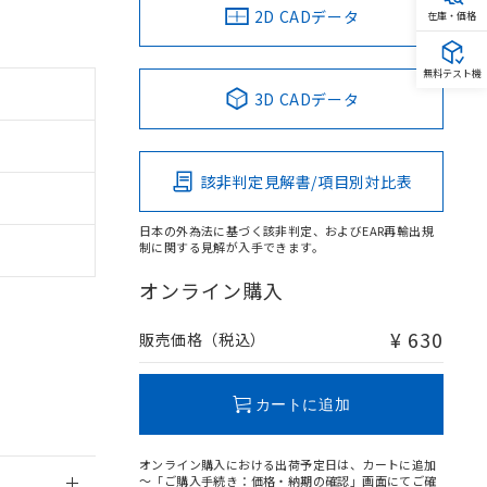
2D CADデータ
在庫・価格
無料テスト機
3D CADデータ
該非判定見解書/項目別対比表
日本の外為法に基づく該非判定、およびEAR再輸出規
制に関する見解が入手できます。
オンライン購入
。
商品です。
¥ 630
販売価格（税込）
定はありません。
商品です。
カートに追加
を得ず変更すること
オンライン購入における出荷予定日は、カートに追加
～「ご購入手続き：価格・納期の確認」画面にてご確