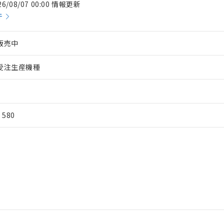
26/08/07 00:00 情報更新
件
販売中
受注生産機種
¥ 580
 RoHS指令（10物質）の非含有に対応した製品が提供可能な商品です
oHS指令（10物質）の非含有に対応した製品に切り替える予定のある
 RoHS指令（10物質）の非含有に非対応の商品で、対応品を出す予
 RoHS指令（10物質）の非含有の対応状況を調査中または確認中の
ンス料など無形物で、有害物質有無と関係のない商品です。
○×表
より、非含有部品としていたものが、含有品と判明した場合などやむ
みいただき、同意のうえご利用ください。
材料含有率が中国RoHSの基準値以下であることを示します。
材料含有率が中国RoHSの基準値を超えていることを示します。