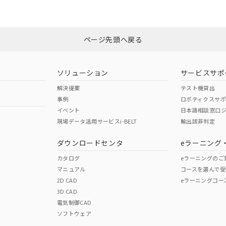
O
O
O
品への在庫切替を完了していることから、特段のことがない限り、20
す。
ページ先頭へ戻る
在庫等で未対応品が混在する可能性があります。
問い合わせください。
ソリューション
サービスサポ
この製品のRoHS/REACH対応
解決提案
テスト機貸出
事例
ロボティクスサ
イベント
日本語相談窓口
現場データ活用サービスi-BELT
輸出該非判定
ダウンロードセンタ
eラーニング
カタログ
eラーニングのご
マニュアル
コースを選んで受
2D CAD
eラーニングコー
3D CAD
電気制御CAD
ソフトウェア