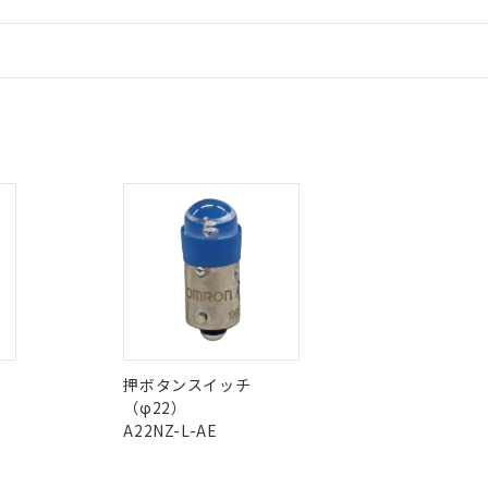
、当社制御機器事業取扱商品の当社在庫状況および標準価格(税抜)
ら貴社製品のうち、外国為替および外国貿易法に定める商品（以下｢
質）：
す。当社販売部門へお問い合わせください。
 水銀(Hg) 1000ppm以下、 カドミウム(Cd) 100ppm以下、
たは国外への提供する場合は、日本国政府の輸出許可(または役務取
情報更新：
000ppm以下、ポリ臭化ビフェニル類(PBB) 1000ppm以下、ポリ臭化ジフェニルエーテル類(P
事業取扱商品の中には、本サービスの対象外となる商品もあること
手続きをとります。
キシル) (DEHP)(別名：DOP) 1000ppm以下、フタル酸ブチルベンジル（BBP） 100
(GB/T26572)：
以下、フタル酸ジイソブチル (DIBP) 1000ppm以下
び標準価格照会結果は、記載している更新日時点での社内データに
物を破棄する場合は、完全に破砕するなど、違法に輸出されないよ
(水銀) : 1000ppm、 Cd(カドミウム) : 100ppm、
業用監視および制御機器に対する適用除外項目は除く。
覧された時点での実際の在庫および標準価格とは異なる場合がある
1000ppm、 PBBs(ポリ臭化ビフェニル類) : 1000ppm、 PBDEs(ポリ臭化ジフェニルエーテル類
物質については閾値を超える意図的な使用がないことを確認しています。
CCC認証
電波法
上の在庫あり
 1000ppm、 DIBP(フタル酸ジイソブチル) : 1000ppm、 BBP(フタル酸ブチルベンジル) :
品を、核兵器、ミサイル、化学兵器、生物兵器またはその他武器並
チルヘキシル)) : 1000ppm
況および標準価格はお客様のお取引先、またはお客様担当のオムロ
用いたしません。
N/A
N/A
非含有証明書
ご相談ください。
※3
は満たないが在庫あり
製品を第三者に販売する場合は、上記1、2および3の内容を当該第
機器販売店や当社販売拠点は「
販売ネットワーク
」をご確認くだ
販売先および販売に係わる関係者が違法に輸出するおそれがある場
用期限
び標準価格結果を当社の事前の承諾なく第三者に漏洩または開示し
え状況などにより、予定月が前後することがあります。
ダウンロードはこちら
(最新の在庫状況については、お客様のお取引先、またはお客様担当
（10物質）のすべてが基準値以下であることを示します。
店・当社販売員にご確認ください)
能（部品リスト作成サービス）をご利用いただくには、I-Webメン
型式承認
NK型式承認
ABS型式承認
使用状況下において有害物質が外部に漏えいし、環境に深刻な影響を
あります。
韓国
（日本
（アメリカ
機種、また在庫状況の情報を公開していない機種
ェブサイト上で当社にご登録された部品リストについて、当社およ
書ダウンロード
舶規格）
船舶規格）
船舶規格）
す。当社販売部門へお問い合わせください。
品・サービスに関するお客様との取引・商談に必要な範囲で利用す
合意する
キャンセル
書をダウンロードすることができます。
No
No
利用者とは、
"個人情報の共同利用に関して"
の「1.共同利用者の
押ボタンスイッチ
します。
10物質）の非含有証明書
（φ22）
明書（当社基準）
I)
PBBs
PBDEs
DBP
A22NZ-L-AE
この製品の規格認証/適合
日時点で非含有を証明するもので、過去に遡って非含有を証明するも
その他の認証はこちらのページからご
令のフタル酸エステル類４物質の対応では、対応完了までの期間は出
備考欄に対応日を記載しておりました。