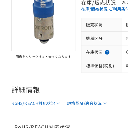
在庫/販売状況
20
在庫/販売状況 ご利用条
※1 対応状況
販売状況
対応済み：EU
機種区分
対応予定：EU R
対応予定なし：EU
調査・確認中：EU
ご利用条件
在庫状況
非該当品：ライセ
画像をクリックすると大きくなります
※1 中国RoHS
仕入先様の事情に
標準価格(税別)
があります。
以下の条件をお読
「○」：最大均質
「×」：最大均質
本サービスは
当社は、これ
*EU RoHS指令（10物
「－」：未確認で
鉛(Pb) 1000ppm以下、
くものです。
う）を輸出ま
詳細情報
記
説明
六価クロム(Cr(Ⅵ)) 1
当社制御機器
などの必要な
フタル酸ビス(2-エチルヘ
号
*中国RoHS10物質の基準値 
ル（DBP） 1000ppm
在庫状況およ
当社は規制貨
Pb(鉛) :1000ppm、 Hg
但し、RoHS指令で産
RoHS/REACH対応状況
規格認証/適合状況
のであり、閲
ます。
Cr(Ⅵ)(六価クロム) : 
フタル酸エステル類の４
○
一定数以
DBP(フタル酸ジブチル) :
い。
当社は貴社製
DEHP(フタル酸ビス(2-エ
正式な納期状
置等に一切使
当社販売員に
※2 対応予定月
△
一定数に
当社は、貴社
RoHS/REACH対応状況