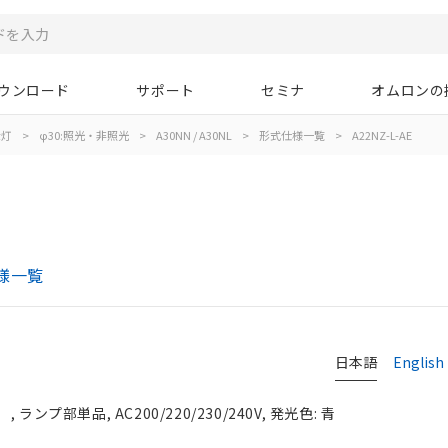
ウンロード
サポート
セミナ
オムロンの
示灯
>
φ30:照光・非照光
>
A30NN / A30NL
>
形式仕様一覧
>
A22NZ-L-AE
仕様一覧
日本語
English
ンプ部単品, AC200/220/230/240V, 発光色: 青