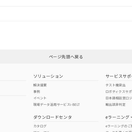
機器販売店や当社販売拠点は「
販売ネットワーク
」をご確認くだ
販売先および販売に係わる関係者が違法に輸出するおそれがある場
用期限
び標準価格結果を当社の事前の承諾なく第三者に漏洩または開示し
え状況などにより、予定月が前後することがあります。
(最新の在庫状況については、お客様のお取引先、またはお客様担当
情報更新：
（10物質）のすべてが基準値以下であることを示します。
店・当社販売員にご確認ください)
能（部品リスト作成サービス）をご利用いただくには、I-Webメン
使用状況下において有害物質が外部に漏えいし、環境に深刻な影響を
あります。
CCC認証
電波法
機種、また在庫状況の情報を公開していない機種
ェブサイト上で当社にご登録された部品リストについて、当社およ
書ダウンロード
す。当社販売部門へお問い合わせください。
品・サービスに関するお客様との取引・商談に必要な範囲で利用す
合意する
キャンセル
N/A
N/A
非含有証明書
※3
書をダウンロードすることができます。
利用者とは、
"個人情報の共同利用に関して"
の「1.共同利用者の
します。
ページ先頭へ戻る
10物質）の非含有証明書
ダウンロードはこちら
明書（当社基準）
型式承認
NK型式承認
ABS型式承認
日時点で非含有を証明するもので、過去に遡って非含有を証明するも
韓国
（日本
（アメリカ
令のフタル酸エステル類４物質の対応では、対応完了までの期間は出
ソリューション
サービスサポ
舶規格）
船舶規格）
船舶規格）
備考欄に対応日を記載しておりました。
解決提案
テスト機貸出
品への在庫切替を完了していることから、特段のことがない限り、20
事例
ロボティクスサ
す。
No
No
イベント
日本語相談窓口
現場データ活用サービスi-BELT
輸出該非判定
I)
PBBs
PBDEs
DBP
ダウンロードセンタ
eラーニング
この製品の規格認証/適合
その他の認証はこちらのページからご
カタログ
eラーニングのご