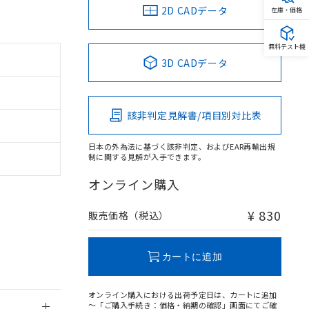
2D CADデータ
在庫・価格
無料テスト機
3D CADデータ
。
商品です。
定はありません。
該非判定見解書/項目別対比表
商品です。
日本の外為法に基づく該非判定、およびEAR再輸出規
を得ず変更すること
制に関する見解が入手できます。
オンライン購入
を提供させていただ
規制貨物等」とい
引許可)を取得する
¥ 830
販売価格（税込）
BDE) 1000ppm以下、
をご了承ください。
0ppm以下、フタル酸ジブチ
基づき作成されるも
う必要な手段を講じ
ことをご了承くださ
) : 1000ppm、
カートに追加
 1000ppm、
びにこれらの製造装
ン制御機器販売店・
オンライン購入における出荷予定日は、カートに追加
三者に通知します。
～「ご購入手続き：価格・納期の確認」画面にてご確