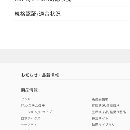
オムロン制御
また当社は、
※2 環境保護使
在庫状況およ
部品在庫の切り替
たしません。
－
在庫なし
規格認証/適合状況
す。
「ｅ」：有害物質
機器販売
マイパーツ機
「10」：通常の
EU RoHS
注意事項・凡例
ている必要が
味します。
UL認証
CSA認証
CEマーキング
空
受注生産
お客様が当ウ
※3 非含有証明
「－」：未確認で
白
が、当社の製
No
No
N/A
対応状況
対応予定月
※1
※2
さい。
下記の非含有証明
※当社の共同
いる法人を指
EU RoHS指令（
対応済み
51物質の非含有証
LR型式承認
DNV型式承認
BV型式承認
KR
※本証明書は発行
（イギリス
（ノルウェー
（フランス
（
また、RoHS指
お知らせ・最新情報
中国 RoHS
注意事項・凡例
船舶規格）
船舶規格）
船舶規格）
船
混在することから
既に当社にて対応
商品情報
り割愛しておりま
No
No
No
No
中国 RoHS表
※1 ※2
センサ
新商品情報
FAシステム機器
在庫状況/標準価格
Pb
Hg
Cd
Cr(V
モーション/ドライブ
生産終了品/推奨代替品
ロボティクス
特設サイト
セーフティ
動画ライブラリ