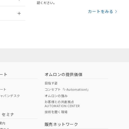
さい。
合は、取り引きをい
認ください。
ないようお願いしま
のオムロン制御
2026/7/29
カートをみる
バーズにご登録され
及ぼさない年数を意
び当社の共同利用者
ることをご了承くだ
範囲」に記載されて
のではありません。
荷製品に未対応品が
ート
オムロンの提供価値
目指す姿
22年1月12日よ
ポート
コンセプト「i-Automation!」
ジャパンデスク
オムロンの強み
お客様との共創拠点
AUTOMATION CENTER
DIBP
BBP
DEHP
環境保護
技術を磨く現場
・セミナ
状況ページへ
使用期限
検索ください
案内
販売ネットワーク