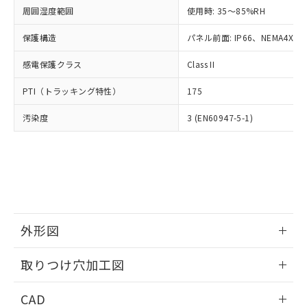
い合わせください。
お客様が当ウェブサイト上で当社にご
周囲湿度範囲
使用時: 35～85%RH
※3 非含有証明書ダウンロード
登録された部品リストについて、当社
保護構造
パネル前面: IP66、NEMA4X, N
および当社の共同利用者が、当社の製
下記の非含有証明書をダウンロードするこ
品・サービスに関するお客様との取
とができます。
感電保護クラス
Class II
合意する
キャンセル
引・商談に必要な範囲で利用すること
をご了承ください。
EU RoHS指令（10物質）の非含有証明書
PTI（トラッキング特性）
175
※当社の共同利用者とは、
"個人情報
51物質の非含有証明書（当社基準）
の共同利用に関して"
の「1.共同利
汚染度
3 (EN60947-5-1)
※本証明書は発行日時点で非含有を証明す
用者の範囲」に記載されている法人を
るもので、過去に遡って非含有を証明する
指します。
ものではありません。
また、RoHS指令のフタル酸エステル類４
物質の対応では、対応完了までの期間は出
荷製品に未対応品が混在することから備考
欄に対応日を記載しておりました。
既に当社にて対応品への在庫切替を完了
外形図
していることから、特段のことがない限
り、2022年1月12日より割愛しておりま
情報更新：2026/05/21
取りつけ穴加工図
す。
情報更新：2026/05/21
CAD