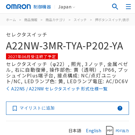
制御機器
Japan
ホーム
>
商品情報
>
商品カテゴリ
>
スイッチ
>
押ボタンスイッチ/表示灯
セレクタスイッチ
A22NW-3MR-TYA-P202-YA
2027年06月受注終了予定
セレクタスイッチ（φ22）, 照光, 3ノッチ, 金属ベゼ
ル, 右に自動復帰, 操作部色: 黄（透明）, IP66, プッ
シュインPlus端子台, 接点構成: NC/点灯ユニッ
ト/NC, LEDランプ色: 黄, LEDランプ電圧: AC/DC6V
A22NS / A22NW セレクタスイッチ 形式仕様一覧
マイリストに追加
日本語
English
PDF出力