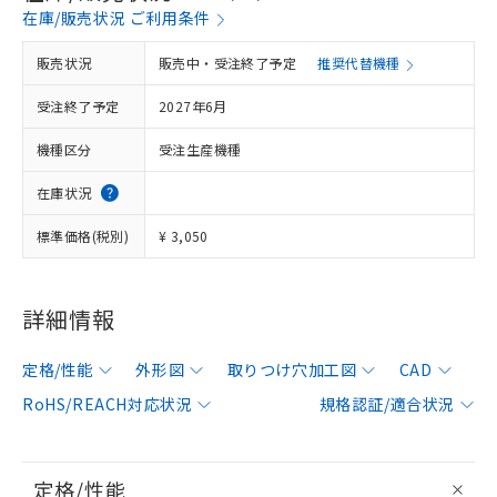
在庫/販売状況 ご利用条件
販売状況
販売中・受注終了予定
推奨代替機種
受注終了予定
2027年6月
機種区分
受注生産機種
在庫状況
標準価格(税別)
¥ 3,050
詳細情報
定格/性能
外形図
取りつけ穴加工図
CAD
RoHS/REACH対応状況
規格認証/適合状況
定格/性能