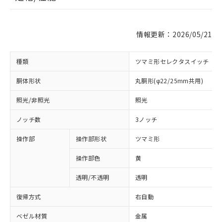
情報更新：2026/05/21
種類
ツマミ形セレクタスイッチ
胴体形状
丸胴形(φ22/25mm共用)
照光/非照光
照光
ノッチ数
3ノッチ
操作部
操作部形状
ツマミ形
操作部色
黄
透明/不透明
透明
復帰方式
右自動
ベゼル材質
金属