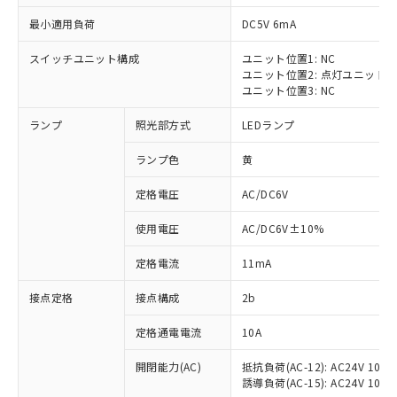
最小適用負荷
DC5V 6mA
スイッチユニット構成
ユニット位置1: NC
ユニット位置2: 点灯ユニット
※1 対応状況
ユニット位置3: NC
ランプ
照光部方式
LEDランプ
対応済み：EU RoHS指令（10物質）の
非含有に対応した製品が提供可能な商品で
ランプ色
黄
す。
対応予定：EU RoHS指令（10物質）の非含
定格電圧
AC/DC6V
ご利用条件
有に対応した製品に切り替える予定のある
商品です。
使用電圧
AC/DC6V±10%
対応予定なし：EU RoHS指令（10物質）の
以下の条件をお読みいただき、同意のうえ
非含有に非対応の商品で、対応品を出す予
定格電流
11mA
ご利用ください。
定はありません。
調査・確認中：EU RoHS指令（10物質）の
接点定格
接点構成
2b
本サービスは、当社制御機器事業取扱
※1 中国RoHS○×表
非含有の対応状況を調査中または確認中の
商品の当社在庫状況および標準価格
定格通電電流
10A
商品です。
(税抜)を提供させていただくもので
「○」：最大均質材料含有率が中国RoHSの
非該当品：ライセンス料など無形物で、有
す。
開閉能力(AC)
抵抗負荷(AC-12): AC24V 10A/A
基準値以下であることを示します。
害物質有無と関係のない商品です。
当社制御機器事業取扱商品の中には、
誘導負荷(AC-15): AC24V 10A/AC
「×」：最大均質材料含有率が中国RoHSの
仕入先様の事情により、非含有部品として