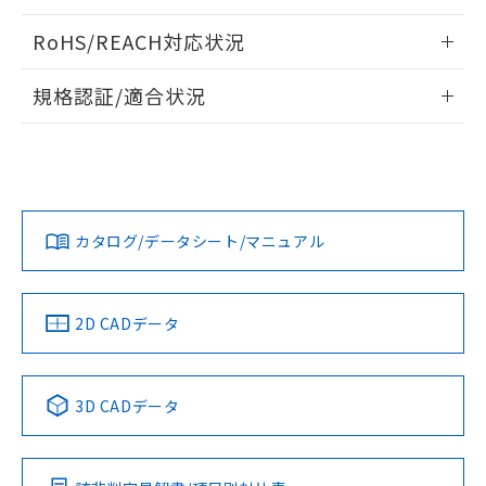
ログイン/会員登録いただくと、CADデータをダウンロー
RoHS/REACH対応状況
ドすることができます。
情報更新：2026/7/29
規格認証/適合状況
ログイン/会員登録
EU RoHS
注意事項・凡例
A22NW-3MR-TYA-P202-YAについての規格認証/適合状況に
ついては、「カスタマーサポートセンタ お客様相談室」また
は貴社担当オムロン営業員または販売店にお問い合わせくだ
対応状況
対応予定月
※1
※2
さい。
ダウンロードデータをご利用いただく前に、以下を必ずお読
みください。
カタログ/データシート/マニュアル
対応済み
ソフトウェアの使用条件
お問い合わせ
中国 RoHS
注意事項・凡例
2D CADデータ
中国 RoHS表
※1 ※2
3D CADデータ
Pb
Hg
Cd
Cr(VI)