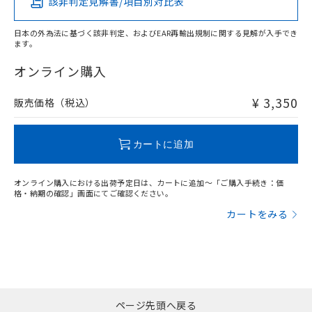
該非判定見解書/項目別対比表
X
O
O
O
日本の外為法に基づく該非判定、およびEAR再輸出規制に関する見解が入手でき
ます。
"対応済み"や非含有の記載がされた商品であっても、流通
在庫等で未対応品が混在する可能性があります。
オンライン購入
非含有品が必要な際は、弊社営業部門もしくは販売店へお
問い合わせください。
¥ 3,350
販売価格（税込）
この製品のRoHS/REACH対応状況ページへ
カートに追加
オンライン購入における出荷予定日は、カートに追加～「ご購入手続き：価
格・納期の確認」画面にてご確認ください。
カートをみる
ページ先頭へ戻る