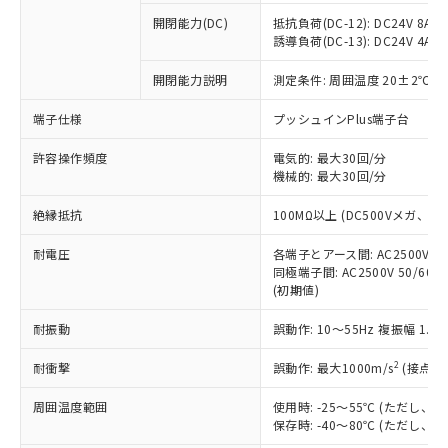
本サービスの対象外となる商品もある
基準値を超えていることを示します。
いたものが、含有品と判明した場合などや
当社は、これら貴社製品のうち、外国
ことをご了承ください。
開閉能力(DC)
抵抗負荷(DC-12): DC24V 8A/DC
「－」：未確認です。当社販売部門へお問
むを得ず変更することがあります。
為替および外国貿易法に定める商品
誘導負荷(DC-13): DC24V 4A/DC
在庫状況および標準価格照会結果は、
い合わせください。
（以下｢規制貨物等」という）を輸出
記載している更新日時点での社内デー
*EU RoHS指令（10物質）：
または国外への提供する場合は、日本
開閉能力説明
測定条件: 周囲温度 20±2℃、
記
タに基づき作成されるものであり、閲
説明
鉛(Pb) 1000ppm以下、 水銀(Hg) 1000ppm以下、 カド
*中国RoHS10物質の基準値 (GB/T26572)：
国政府の輸出許可(または役務取引許
号
覧された時点での実際の在庫および標
ミウム(Cd) 100ppm以下、
Pb(鉛) :1000ppm、 Hg(水銀) : 1000ppm、 Cd(カドミウ
端子仕様
プッシュインPlus端子台
可)を取得するなどの必要な手続きを
六価クロム(Cr(Ⅵ)) 1000ppm以下、ポリ臭化ビフェニル
ム) : 100ppm、
準価格とは異なる場合があることをご
類(PBB) 1000ppm以下、ポリ臭化ジフェニルエーテル類
Cr(Ⅵ)(六価クロム) : 1000ppm、 PBBs(ポリ臭化ビフェ
とります。
了承ください。
(PBDE) 1000ppm以下、フタル酸ビス(2-エチルヘキシ
○
一定数以上の在庫あり
ニル類) : 1000ppm、 PBDEs(ポリ臭化ジフェニルエーテ
許容操作頻度
電気的: 最大30回/分
当社は規制貨物を破棄する場合は、完
ル) (DEHP)(別名：DOP) 1000ppm以下、フタル酸ブチ
正式な納期状況および標準価格はお客
ル類) : 1000ppm、
機械的: 最大30回/分
ルベンジル（BBP） 1000ppm以下、フタル酸ジブチル
全に破砕するなど、違法に輸出されな
DBP(フタル酸ジブチル) : 1000ppm、 DIBP(フタル酸ジ
様のお取引先、またはお客様担当のオ
（DBP） 1000ppm以下、フタル酸ジイソブチル
イソブチル) : 1000ppm、 BBP(フタル酸ブチルベンジ
△
一定数には満たないが在庫あり
いよう必要な手段を講じます。
ムロン制御機器販売店・当社販売員に
(DIBP) 1000ppm以下
ル) : 1000ppm、
絶縁抵抗
100MΩ以上 (DC500Vメガ、
当社は貴社製品を、核兵器、ミサイ
但し、RoHS指令で産業用監視および制御機器に対する
DEHP(フタル酸ビス(2-エチルヘキシル)) : 1000ppm
ご相談ください。
適用除外項目は除く。
ル、化学兵器、生物兵器またはその他
－
在庫なし(最新の在庫状況につ
オムロン制御機器販売店や当社販売拠
耐電圧
各端子とアース間: AC2500V 50/
フタル酸エステル類の４物質については閾値を超える意
武器並びにこれらの製造装置等に一切
いては、お客様のお取引先、ま
図的な使用がないことを確認しています。
同極端子間: AC2500V 50/60
点は「
販売ネットワーク
」をご確認
※2 環境保護使用期限
使用いたしません。
(初期値)
たはお客様担当のオムロン制御
ください。
当社は、貴社製品を第三者に販売する
機器販売店・当社販売員にご確
在庫状況および標準価格結果を当社の
※2 対応予定月
「ｅ」：有害物質（10物質）のすべてが基
耐振動
誤動作: 10～55Hz 複振幅 1.
場合は、上記1、2および3の内容を当
認ください)
事前の承諾なく第三者に漏洩または開
準値以下であることを示します。
該第三者に通知します。また当社は、
示しないようお願いします。
2
耐衝撃
誤動作: 最大1000m/s
(接点開
部品在庫の切り替え状況などにより、予定
「10」：通常の使用状況下において有害物
販売先および販売に係わる関係者が違
マイパーツ機能（部品リスト作成サー
空
受注生産機種、また在庫状況の
月が前後することがあります。
質が外部に漏えいし、環境に深刻な影響を
法に輸出するおそれがある場合は、取
ビス）をご利用いただくには、I-Web
白
情報を公開していない機種
周囲温度範囲
使用時: -25～55℃ (ただし
及ぼさない年数を意味します。
り引きをいたしません。
メンバーズにご登録されている必要が
保存時: -40～80℃ (ただし
「－」：未確認です。当社販売部門へお問
あります。