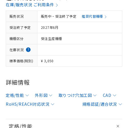
在庫/販売状況 ご利用条件
販売状況
販売中・受注終了予定
推奨代替機種
受注終了予定
2027年6月
機種区分
受注生産機種
在庫状況
標準価格(税別)
¥ 3,050
詳細情報
定格/性能
外形図
取りつけ穴加工図
CAD
RoHS/REACH対応状況
規格認証/適合状況
定格/性能