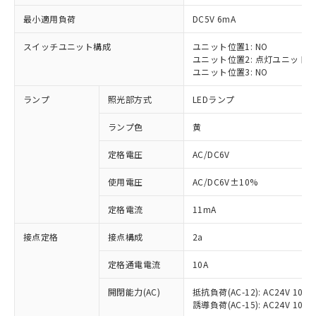
最小適用負荷
DC5V 6mA
スイッチユニット構成
ユニット位置1: NO
ユニット位置2: 点灯ユニット
※1 対応状況
ユニット位置3: NO
ランプ
照光部方式
LEDランプ
対応済み：EU RoHS指令（10物質）の
非含有に対応した製品が提供可能な商品で
ランプ色
黄
す。
対応予定：EU RoHS指令（10物質）の非含
定格電圧
AC/DC6V
ご利用条件
有に対応した製品に切り替える予定のある
商品です。
使用電圧
AC/DC6V±10%
対応予定なし：EU RoHS指令（10物質）の
以下の条件をお読みいただき、同意のうえ
非含有に非対応の商品で、対応品を出す予
定格電流
11mA
ご利用ください。
定はありません。
調査・確認中：EU RoHS指令（10物質）の
接点定格
接点構成
2a
本サービスは、当社制御機器事業取扱
※1 中国RoHS○×表
非含有の対応状況を調査中または確認中の
商品の当社在庫状況および標準価格
定格通電電流
10A
商品です。
(税抜)を提供させていただくもので
「○」：最大均質材料含有率が中国RoHSの
非該当品：ライセンス料など無形物で、有
す。
開閉能力(AC)
抵抗負荷(AC-12): AC24V 10A/A
基準値以下であることを示します。
害物質有無と関係のない商品です。
当社制御機器事業取扱商品の中には、
誘導負荷(AC-15): AC24V 10A/AC
「×」：最大均質材料含有率が中国RoHSの
仕入先様の事情により、非含有部品として