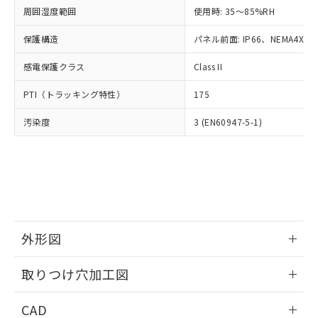
い合わせください。
お客様が当ウェブサイト上で当社にご
周囲湿度範囲
使用時: 35～85%RH
※3 非含有証明書ダウンロード
登録された部品リストについて、当社
保護構造
パネル前面: IP66、NEMA4X, N
および当社の共同利用者が、当社の製
下記の非含有証明書をダウンロードするこ
品・サービスに関するお客様との取
とができます。
感電保護クラス
Class II
合意する
キャンセル
引・商談に必要な範囲で利用すること
をご了承ください。
EU RoHS指令（10物質）の非含有証明書
PTI（トラッキング特性）
175
※当社の共同利用者とは、
"個人情報
51物質の非含有証明書（当社基準）
の共同利用に関して"
の「1.共同利
汚染度
3 (EN60947-5-1)
※本証明書は発行日時点で非含有を証明す
用者の範囲」に記載されている法人を
るもので、過去に遡って非含有を証明する
指します。
ものではありません。
また、RoHS指令のフタル酸エステル類４
物質の対応では、対応完了までの期間は出
荷製品に未対応品が混在することから備考
欄に対応日を記載しておりました。
既に当社にて対応品への在庫切替を完了
外形図
していることから、特段のことがない限
り、2022年1月12日より割愛しておりま
情報更新：2026/05/21
取りつけ穴加工図
す。
情報更新：2026/05/21
CAD