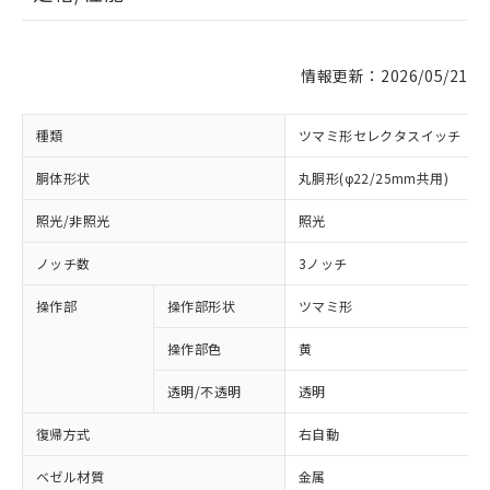
情報更新：2026/05/21
種類
ツマミ形セレクタスイッチ
胴体形状
丸胴形(φ22/25mm共用)
照光/非照光
照光
ノッチ数
3ノッチ
操作部
操作部形状
ツマミ形
操作部色
黄
透明/不透明
透明
復帰方式
右自動
ベゼル材質
金属