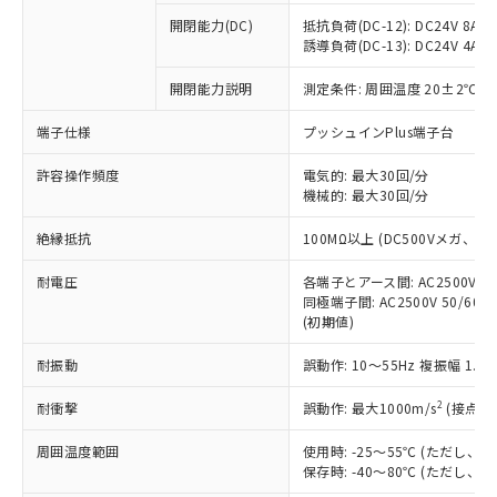
本サービスの対象外となる商品もある
基準値を超えていることを示します。
いたものが、含有品と判明した場合などや
当社は、これら貴社製品のうち、外国
ことをご了承ください。
開閉能力(DC)
抵抗負荷(DC-12): DC24V 8A/DC
「－」：未確認です。当社販売部門へお問
むを得ず変更することがあります。
為替および外国貿易法に定める商品
誘導負荷(DC-13): DC24V 4A/DC
在庫状況および標準価格照会結果は、
い合わせください。
（以下｢規制貨物等」という）を輸出
記載している更新日時点での社内デー
*EU RoHS指令（10物質）：
または国外への提供する場合は、日本
開閉能力説明
測定条件: 周囲温度 20±2℃、
記
タに基づき作成されるものであり、閲
説明
鉛(Pb) 1000ppm以下、 水銀(Hg) 1000ppm以下、 カド
*中国RoHS10物質の基準値 (GB/T26572)：
国政府の輸出許可(または役務取引許
号
覧された時点での実際の在庫および標
ミウム(Cd) 100ppm以下、
Pb(鉛) :1000ppm、 Hg(水銀) : 1000ppm、 Cd(カドミウ
端子仕様
プッシュインPlus端子台
可)を取得するなどの必要な手続きを
六価クロム(Cr(Ⅵ)) 1000ppm以下、ポリ臭化ビフェニル
ム) : 100ppm、
準価格とは異なる場合があることをご
類(PBB) 1000ppm以下、ポリ臭化ジフェニルエーテル類
Cr(Ⅵ)(六価クロム) : 1000ppm、 PBBs(ポリ臭化ビフェ
とります。
了承ください。
(PBDE) 1000ppm以下、フタル酸ビス(2-エチルヘキシ
○
一定数以上の在庫あり
ニル類) : 1000ppm、 PBDEs(ポリ臭化ジフェニルエーテ
許容操作頻度
電気的: 最大30回/分
当社は規制貨物を破棄する場合は、完
ル) (DEHP)(別名：DOP) 1000ppm以下、フタル酸ブチ
正式な納期状況および標準価格はお客
ル類) : 1000ppm、
機械的: 最大30回/分
ルベンジル（BBP） 1000ppm以下、フタル酸ジブチル
全に破砕するなど、違法に輸出されな
DBP(フタル酸ジブチル) : 1000ppm、 DIBP(フタル酸ジ
様のお取引先、またはお客様担当のオ
（DBP） 1000ppm以下、フタル酸ジイソブチル
イソブチル) : 1000ppm、 BBP(フタル酸ブチルベンジ
△
一定数には満たないが在庫あり
いよう必要な手段を講じます。
ムロン制御機器販売店・当社販売員に
(DIBP) 1000ppm以下
ル) : 1000ppm、
絶縁抵抗
100MΩ以上 (DC500Vメガ、
当社は貴社製品を、核兵器、ミサイ
但し、RoHS指令で産業用監視および制御機器に対する
DEHP(フタル酸ビス(2-エチルヘキシル)) : 1000ppm
ご相談ください。
適用除外項目は除く。
ル、化学兵器、生物兵器またはその他
－
在庫なし(最新の在庫状況につ
オムロン制御機器販売店や当社販売拠
耐電圧
各端子とアース間: AC2500V 50/
フタル酸エステル類の４物質については閾値を超える意
武器並びにこれらの製造装置等に一切
いては、お客様のお取引先、ま
図的な使用がないことを確認しています。
同極端子間: AC2500V 50/60
点は「
販売ネットワーク
」をご確認
※2 環境保護使用期限
使用いたしません。
(初期値)
たはお客様担当のオムロン制御
ください。
当社は、貴社製品を第三者に販売する
機器販売店・当社販売員にご確
在庫状況および標準価格結果を当社の
※2 対応予定月
「ｅ」：有害物質（10物質）のすべてが基
耐振動
誤動作: 10～55Hz 複振幅 1.
場合は、上記1、2および3の内容を当
認ください)
事前の承諾なく第三者に漏洩または開
準値以下であることを示します。
該第三者に通知します。また当社は、
示しないようお願いします。
2
耐衝撃
誤動作: 最大1000m/s
(接点開
部品在庫の切り替え状況などにより、予定
「10」：通常の使用状況下において有害物
販売先および販売に係わる関係者が違
マイパーツ機能（部品リスト作成サー
空
受注生産機種、また在庫状況の
月が前後することがあります。
質が外部に漏えいし、環境に深刻な影響を
法に輸出するおそれがある場合は、取
ビス）をご利用いただくには、I-Web
白
情報を公開していない機種
周囲温度範囲
使用時: -25～55℃ (ただし
及ぼさない年数を意味します。
り引きをいたしません。
メンバーズにご登録されている必要が
保存時: -40～80℃ (ただし
「－」：未確認です。当社販売部門へお問
あります。