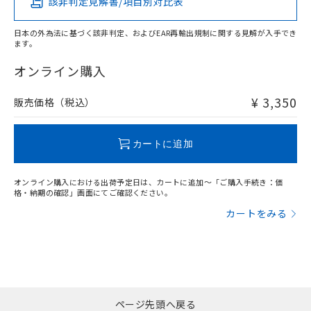
該非判定見解書/項目別対比表
X
O
O
O
日本の外為法に基づく該非判定、およびEAR再輸出規制に関する見解が入手でき
ます。
"対応済み"や非含有の記載がされた商品であっても、流通
在庫等で未対応品が混在する可能性があります。
オンライン購入
非含有品が必要な際は、弊社営業部門もしくは販売店へお
問い合わせください。
¥ 3,350
販売価格（税込）
この製品のRoHS/REACH対応状況ページへ
カートに追加
オンライン購入における出荷予定日は、カートに追加～「ご購入手続き：価
格・納期の確認」画面にてご確認ください。
カートをみる
ページ先頭へ戻る