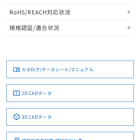
ログイン/会員登録いただくと、CADデータをダウンロー
RoHS/REACH対応状況
ドすることができます。
情報更新：2026/7/29
規格認証/適合状況
ログイン/会員登録
EU RoHS
注意事項・凡例
A22NW-3MR-TYA-P101-YAについての規格認証/適合状況に
ついては、「カスタマーサポートセンタ お客様相談室」また
は貴社担当オムロン営業員または販売店にお問い合わせくだ
対応状況
対応予定月
※1
※2
さい。
ダウンロードデータをご利用いただく前に、以下を必ずお読
みください。
カタログ/データシート/マニュアル
対応済み
ソフトウェアの使用条件
お問い合わせ
中国 RoHS
注意事項・凡例
2D CADデータ
中国 RoHS表
※1 ※2
3D CADデータ
Pb
Hg
Cd
Cr(VI)