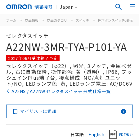
制御機器
Japan
ホーム
>
商品情報
>
商品カテゴリ
>
スイッチ
>
押ボタンスイッチ/表示灯
セレクタスイッチ
A22NW-3MR-TYA-P101-YA
2027年06月受注終了予定
セレクタスイッチ（φ22）, 照光, 3ノッチ, 金属ベゼ
ル, 右に自動復帰, 操作部色: 黄（透明）, IP66, プッ
シュインPlus端子台, 接点構成: NO/点灯ユニッ
ト/NO, LEDランプ色: 黄, LEDランプ電圧: AC/DC6V
A22NS / A22NW セレクタスイッチ 形式仕様一覧
マイリストに追加
日本語
English
PDF出力