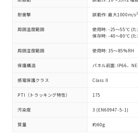
耐衝撃
誤動作: 最大1000m/s
周囲温度範囲
使用時: -25～55℃
保存時: -40～80℃
周囲湿度範囲
使用時: 35～85%RH
保護構造
パネル前面: IP66、NEM
感電保護クラス
Class II
PTI（トラッキング特性）
175
汚染度
3 (EN60947-5-1)
質量
約60g