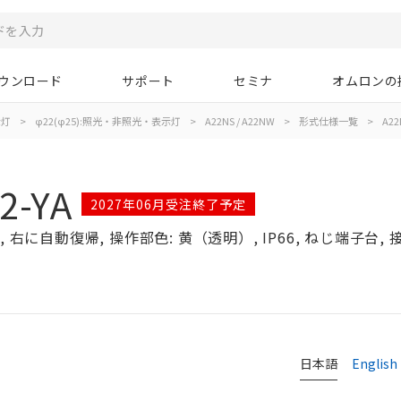
ウンロード
サポート
セミナ
オムロンの
示灯
>
φ22(φ25):照光・非照光・表示灯
>
A22NS / A22NW
>
形式仕様一覧
>
A22
2-YA
2027年06月受注終了予定
右に自動復帰, 操作部色: 黄（透明）, IP66, ねじ端子台, 接点
日本語
English