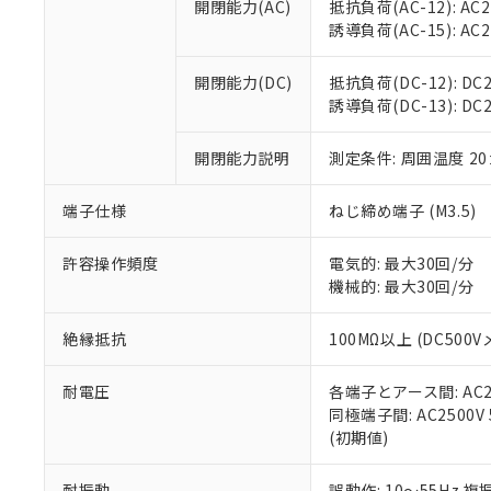
開閉能力(AC)
抵抗負荷(AC-12): AC24
オムロン制御
また当社は、
※2 環境保護使
誘導負荷(AC-15): AC24V
在庫状況およ
部品在庫の切り替
たしません。
－
在庫なし
す。
「ｅ」：有害物質
機器販売
開閉能力(DC)
抵抗負荷(DC-12): DC24
マイパーツ機
「10」：通常の
誘導負荷(DC-13): DC24
ている必要が
味します。
空
受注生産
お客様が当ウ
※3 非含有証明
「－」：未確認で
白
が、当社の製
開閉能力説明
測定条件: 周囲温度 2
さい。
下記の非含有証明
※当社の共同
端子仕様
ねじ締め端子 (M3.5)
いる法人を指
EU RoHS指令（
51物質の非含有証
許容操作頻度
電気的: 最大30回/分
※本証明書は発行
機械的: 最大30回/分
また、RoHS指
混在することから
絶縁抵抗
100MΩ以上 (DC5
既に当社にて対応
り割愛しておりま
耐電圧
各端子とアース間: AC250
同極端子間: AC2500V
(初期値)
耐振動
誤動作: 10～55Hz 複