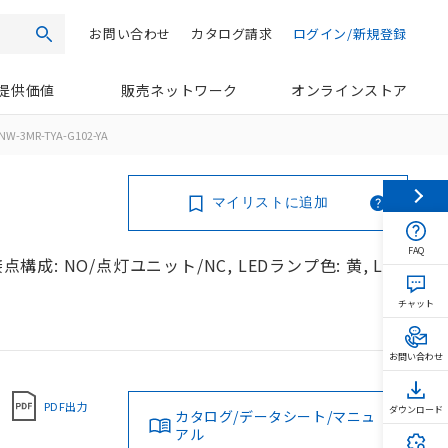
お問い合わせ
カタログ請求
ログイン/新規登録
検索
提供価値
販売ネットワーク
オンラインストア
NW-3MR-TYA-G102-YA
マイリストに追加
FAQ
構成: NO/点灯ユニット/NC, LEDランプ色: 黄, LED
チャット
お問い合わせ
PDF出力
ダウンロード
カタログ/データシート/マニュ
アル