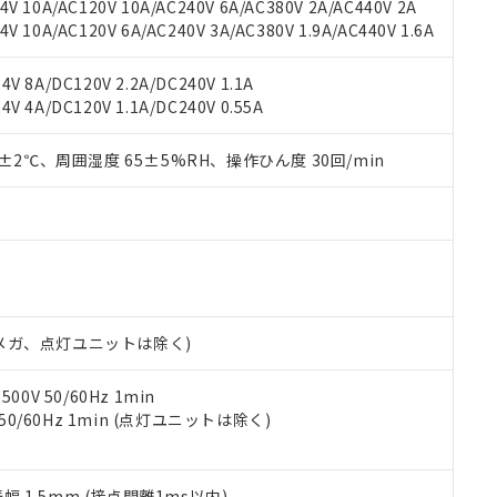
V 10A/AC120V 10A/AC240V 6A/AC380V 2A/AC440V 2A
機器販売店や当社販売拠点は「
販売ネットワーク
」をご確認くだ
販売先および販売に係わる関係者が違法に輸出するおそれがある場
用期限
 10A/AC120V 6A/AC240V 3A/AC380V 1.9A/AC440V 1.6A
び標準価格結果を当社の事前の承諾なく第三者に漏洩または開示し
え状況などにより、予定月が前後することがあります。
(最新の在庫状況については、お客様のお取引先、またはお客様担当
（10物質）のすべてが基準値以下であることを示します。
店・当社販売員にご確認ください)
V 8A/DC120V 2.2A/DC240V 1.1A
能（部品リスト作成サービス）をご利用いただくには、I-Webメン
使用状況下において有害物質が外部に漏えいし、環境に深刻な影響を
V 4A/DC120V 1.1A/DC240V 0.55A
あります。
機種、また在庫状況の情報を公開していない機種
ェブサイト上で当社にご登録された部品リストについて、当社およ
書ダウンロード
す。当社販売部門へお問い合わせください。
品・サービスに関するお客様との取引・商談に必要な範囲で利用す
0±2℃、周囲湿度 65±5%RH、操作ひん度 30回/min
合意する
キャンセル
書をダウンロードすることができます。
利用者とは、
"個人情報の共同利用に関して"
の「1.共同利用者の
します。
10物質）の非含有証明書
明書（当社基準）
日時点で非含有を証明するもので、過去に遡って非含有を証明するも
令のフタル酸エステル類４物質の対応では、対応完了までの期間は出
備考欄に対応日を記載しておりました。
00Vメガ、点灯ユニットは除く)
品への在庫切替を完了していることから、特段のことがない限り、20
す。
0V 50/60Hz 1min
 50/60Hz 1min (点灯ユニットは除く)
振幅 1.5mm (接点開離1ms以内)