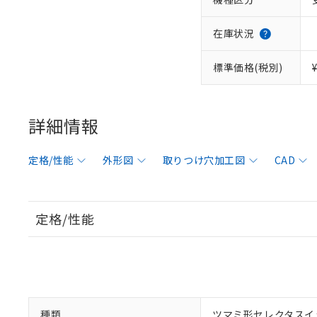
在庫状況
標準価格(税別)
詳細情報
定格/性能
外形図
取りつけ穴加工図
CAD
定格/性能
種類
ツマミ形セレクタスイ