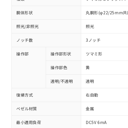
胴体形状
丸胴形(φ22/25mm共
照光/非照光
照光
ノッチ数
3ノッチ
操作部
操作部形状
ツマミ形
操作部色
黄
透明/不透明
透明
復帰方式
右自動
ベゼル材質
金属
最小適用負荷
DC5V 6mA