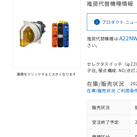
推奨代替機種情報
プロダクト ニュース 
A22NW
推奨代替機種は
さい。
セレクタスイッチ（φ22）,
子台, 接点構成: NO/点灯ユ
画像をクリックすると大きくなります
在庫/販売状況
20
在庫/販売状況 ご利用条
販売状況
受注終了予定
機種区分