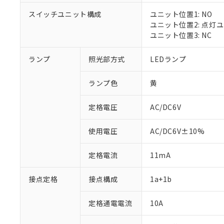
スイッチユニット構成
ユニット位置1: NO
ユニット位置2: 点灯
ユニット位置3: NC
※1 対応状況
ランプ
照光部方式
LEDランプ
対応済み：EU
対応予定：EU R
ランプ色
黄
対応予定なし：EU
調査・確認中：EU
ご利用条件
定格電圧
AC/DC6V
非該当品：ライセ
※1 中国RoHS
仕入先様の事情に
があります。
以下の条件をお読
使用電圧
AC/DC6V±10%
「○」：最大均質
「×」：最大均質
本サービスは
当社は、これ
*EU RoHS指令（10物
定格電流
11mA
「－」：未確認で
鉛(Pb) 1000ppm以下、
くものです。
う）を輸出ま
記
説明
六価クロム(Cr(Ⅵ)) 1
当社制御機器
などの必要な
フタル酸ビス(2-エチルヘ
号
*中国RoHS10物質の基準値 
接点定格
接点構成
1a+1b
ル（DBP） 1000ppm
在庫状況およ
当社は規制貨
Pb(鉛) :1000ppm、 Hg
但し、RoHS指令で産
のであり、閲
ます。
Cr(Ⅵ)(六価クロム) : 
フタル酸エステル類の４
○
一定数以
DBP(フタル酸ジブチル) :
い。
当社は貴社製
定格通電電流
10A
DEHP(フタル酸ビス(2-エ
正式な納期状
置等に一切使
当社販売員に
※2 対応予定月
△
一定数に
当社は、貴社