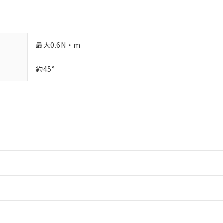
最大0.6N・m
約45°
情報更新：2
情報更新：2