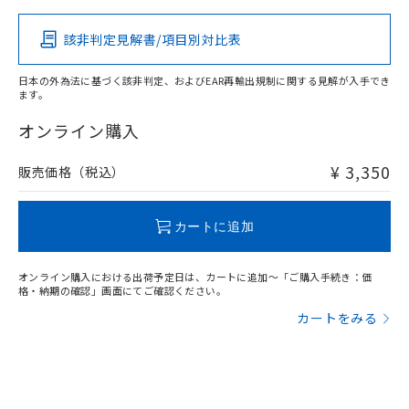
該非判定見解書/項目別対比表
X
O
O
O
日本の外為法に基づく該非判定、およびEAR再輸出規制に関する見解が入手でき
ます。
"対応済み"や非含有の記載がされた商品であっても、流通
在庫等で未対応品が混在する可能性があります。
オンライン購入
非含有品が必要な際は、弊社営業部門もしくは販売店へお
問い合わせください。
¥ 3,350
販売価格（税込）
この製品のRoHS/REACH対応状況ページへ
カートに追加
オンライン購入における出荷予定日は、カートに追加～「ご購入手続き：価
格・納期の確認」画面にてご確認ください。
カートをみる