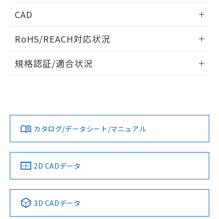
情報更新：2026/05/21
CAD
ログイン/会員登録いただくと、CADデータをダウンロー
RoHS/REACH対応状況
ドすることができます。
情報更新：2026/7/29
規格認証/適合状況
ログイン/会員登録
EU RoHS
注意事項・凡例
A22NW-3MR-TWA-P202-WAについての規格認証/適合状況に
ついては、「カスタマーサポートセンタ お客様相談室」また
は貴社担当オムロン営業員または販売店にお問い合わせくだ
対応状況
対応予定月
※1
※2
さい。
ダウンロードデータをご利用いただく前に、以下を必ずお読
みください。
カタログ/データシート/マニュアル
対応済み
ソフトウェアの使用条件
お問い合わせ
中国 RoHS
注意事項・凡例
2D CADデータ
中国 RoHS表
※1 ※2
3D CADデータ
Pb
Hg
Cd
Cr(VI)