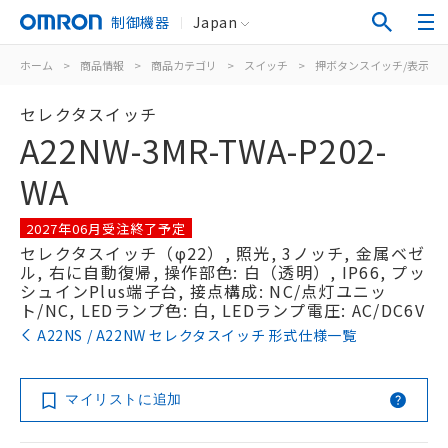
制御機器
Japan
ホーム
>
商品情報
>
商品カテゴリ
>
スイッチ
>
押ボタンスイッチ/表示灯
セレクタスイッチ
A22NW-3MR-TWA-P202-
WA
2027年06月受注終了予定
セレクタスイッチ（φ22）, 照光, 3ノッチ, 金属ベゼ
ル, 右に自動復帰, 操作部色: 白（透明）, IP66, プッ
シュインPlus端子台, 接点構成: NC/点灯ユニッ
ト/NC, LEDランプ色: 白, LEDランプ電圧: AC/DC6V
A22NS / A22NW セレクタスイッチ 形式仕様一覧
マイリストに追加