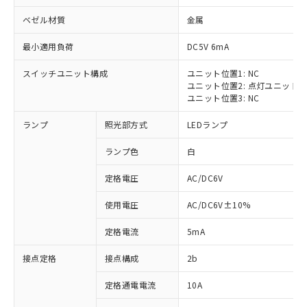
ベゼル材質
金属
最小適用負荷
DC5V 6mA
スイッチユニット構成
ユニット位置1: NC
※1 対応状況
ユニット位置2: 点灯ユニット
ユニット位置3: NC
対応済み：EU RoHS指令（10物質）の
ランプ
照光部方式
LEDランプ
非含有に対応した製品が提供可能な商品で
す。
ランプ色
白
対応予定：EU RoHS指令（10物質）の非含
ご利用条件
有に対応した製品に切り替える予定のある
定格電圧
AC/DC6V
商品です。
対応予定なし：EU RoHS指令（10物質）の
使用電圧
AC/DC6V±10%
以下の条件をお読みいただき、同意のうえ
非含有に非対応の商品で、対応品を出す予
ご利用ください。
定はありません。
定格電流
5mA
調査・確認中：EU RoHS指令（10物質）の
本サービスは、当社制御機器事業取扱
※1 中国RoHS○×表
非含有の対応状況を調査中または確認中の
接点定格
接点構成
2b
商品の当社在庫状況および標準価格
商品です。
(税抜)を提供させていただくもので
「○」：最大均質材料含有率が中国RoHSの
定格通電電流
10A
非該当品：ライセンス料など無形物で、有
す。
基準値以下であることを示します。
害物質有無と関係のない商品です。