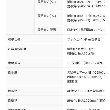
当社制御機器事業取扱商品の中には、
開閉能力(AC)
抵抗負荷(AC-12): AC24V 10A/A
「×」：最大均質材料含有率が中国RoHSの
仕入先様の事情により、非含有部品として
本サービスの対象外となる商品もある
誘導負荷(AC-15): AC24V 10A/AC
基準値を超えていることを示します。
いたものが、含有品と判明した場合などや
当社は、これら貴社製品のうち、外国
ことをご了承ください。
「－」：未確認です。当社販売部門へお問
むを得ず変更することがあります。
為替および外国貿易法に定める商品
在庫状況および標準価格照会結果は、
開閉能力(DC)
抵抗負荷(DC-12): DC24V 8A/DC
い合わせください。
（以下｢規制貨物等」という）を輸出
誘導負荷(DC-13): DC24V 4A/DC
記載している更新日時点での社内デー
*EU RoHS指令（10物質）：
または国外への提供する場合は、日本
記
タに基づき作成されるものであり、閲
説明
鉛(Pb) 1000ppm以下、 水銀(Hg) 1000ppm以下、 カド
*中国RoHS10物質の基準値 (GB/T26572)：
国政府の輸出許可(または役務取引許
開閉能力説明
測定条件: 周囲温度 20±2℃、
号
覧された時点での実際の在庫および標
ミウム(Cd) 100ppm以下、
Pb(鉛) :1000ppm、 Hg(水銀) : 1000ppm、 Cd(カドミウ
可)を取得するなどの必要な手続きを
六価クロム(Cr(Ⅵ)) 1000ppm以下、ポリ臭化ビフェニル
ム) : 100ppm、
準価格とは異なる場合があることをご
類(PBB) 1000ppm以下、ポリ臭化ジフェニルエーテル類
端子仕様
Cr(Ⅵ)(六価クロム) : 1000ppm、 PBBs(ポリ臭化ビフェ
プッシュインPlus端子台
とります。
了承ください。
(PBDE) 1000ppm以下、フタル酸ビス(2-エチルヘキシ
○
一定数以上の在庫あり
ニル類) : 1000ppm、 PBDEs(ポリ臭化ジフェニルエーテ
当社は規制貨物を破棄する場合は、完
ル) (DEHP)(別名：DOP) 1000ppm以下、フタル酸ブチ
正式な納期状況および標準価格はお客
ル類) : 1000ppm、
許容操作頻度
電気的: 最大30回/分
ルベンジル（BBP） 1000ppm以下、フタル酸ジブチル
全に破砕するなど、違法に輸出されな
DBP(フタル酸ジブチル) : 1000ppm、 DIBP(フタル酸ジ
様のお取引先、またはお客様担当のオ
（DBP） 1000ppm以下、フタル酸ジイソブチル
機械的: 最大30回/分
イソブチル) : 1000ppm、 BBP(フタル酸ブチルベンジ
△
一定数には満たないが在庫あり
いよう必要な手段を講じます。
ムロン制御機器販売店・当社販売員に
(DIBP) 1000ppm以下
ル) : 1000ppm、
当社は貴社製品を、核兵器、ミサイ
但し、RoHS指令で産業用監視および制御機器に対する
DEHP(フタル酸ビス(2-エチルヘキシル)) : 1000ppm
ご相談ください。
絶縁抵抗
100MΩ以上 (DC500Vメガ、
適用除外項目は除く。
ル、化学兵器、生物兵器またはその他
－
在庫なし(最新の在庫状況につ
オムロン制御機器販売店や当社販売拠
フタル酸エステル類の４物質については閾値を超える意
武器並びにこれらの製造装置等に一切
いては、お客様のお取引先、ま
図的な使用がないことを確認しています。
点は「
販売ネットワーク
」をご確認
耐電圧
各端子とアース間: AC2500V 50/
※2 環境保護使用期限
使用いたしません。
たはお客様担当のオムロン制御
同極端子間: AC2500V 50/60
ください。
当社は、貴社製品を第三者に販売する
(初期値)
機器販売店・当社販売員にご確
在庫状況および標準価格結果を当社の
※2 対応予定月
「ｅ」：有害物質（10物質）のすべてが基
場合は、上記1、2および3の内容を当
認ください)
事前の承諾なく第三者に漏洩または開
準値以下であることを示します。
耐振動
誤動作: 10～55Hz 複振幅 1.
該第三者に通知します。また当社は、
示しないようお願いします。
部品在庫の切り替え状況などにより、予定
「10」：通常の使用状況下において有害物
販売先および販売に係わる関係者が違
マイパーツ機能（部品リスト作成サー
空
受注生産機種、また在庫状況の
2
耐衝撃
誤動作: 最大1000m/s
(接点開
月が前後することがあります。
質が外部に漏えいし、環境に深刻な影響を
法に輸出するおそれがある場合は、取
ビス）をご利用いただくには、I-Web
白
情報を公開していない機種
及ぼさない年数を意味します。
り引きをいたしません。
メンバーズにご登録されている必要が
周囲温度範囲
使用時: -25～55℃ (ただし