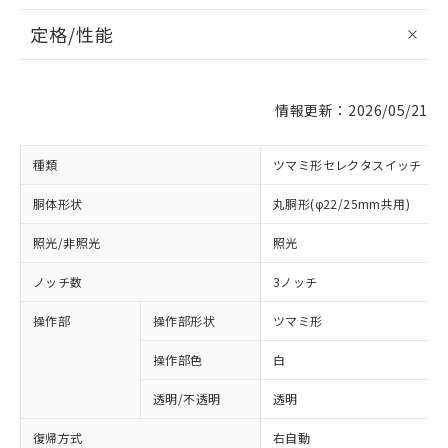
定格/性能
情報更新：2026/05/21
種類
ツマミ形セレクタスイッチ
胴体形状
丸胴形(φ22/25mm共用)
照光/非照光
照光
ノッチ数
3ノッチ
操作部
操作部形状
ツマミ形
操作部色
白
透明/不透明
透明
復帰方式
右自動