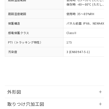
「－」：未確認です。当社販売部門へお問
あります。
保存時: -40～80℃ (ただし
い合わせください。
お客様が当ウェブサイト上で当社にご
※3 非含有証明書ダウンロード
登録された部品リストについて、当社
周囲湿度範囲
使用時: 35～85%RH
および当社の共同利用者が、当社の製
下記の非含有証明書をダウンロードするこ
保護構造
パネル前面: IP66、NEMA4X, N
品・サービスに関するお客様との取
とができます。
合意する
キャンセル
引・商談に必要な範囲で利用すること
感電保護クラス
Class II
をご了承ください。
EU RoHS指令（10物質）の非含有証明書
※当社の共同利用者とは、
"個人情報
PTI（トラッキング特性）
51物質の非含有証明書（当社基準）
175
の共同利用に関して"
の「1.共同利
※本証明書は発行日時点で非含有を証明す
用者の範囲」に記載されている法人を
汚染度
3 (EN60947-5-1)
るもので、過去に遡って非含有を証明する
指します。
ものではありません。
また、RoHS指令のフタル酸エステル類４
物質の対応では、対応完了までの期間は出
荷製品に未対応品が混在することから備考
欄に対応日を記載しておりました。
既に当社にて対応品への在庫切替を完了
していることから、特段のことがない限
外形図
り、2022年1月12日より割愛しておりま
す。
情報更新：2026/05/21
取りつけ穴加工図