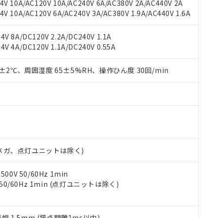
V 10A/AC120V 10A/AC240V 6A/AC380V 2A/AC440V 2A
機器販売店や当社販売拠点は「
販売ネットワーク
」をご確認くだ
販売先および販売に係わる関係者が違法に輸出するおそれがある場
用期限
 10A/AC120V 6A/AC240V 3A/AC380V 1.9A/AC440V 1.6A
び標準価格結果を当社の事前の承諾なく第三者に漏洩または開示し
え状況などにより、予定月が前後することがあります。
(最新の在庫状況については、お客様のお取引先、またはお客様担当
（10物質）のすべてが基準値以下であることを示します。
店・当社販売員にご確認ください)
V 8A/DC120V 2.2A/DC240V 1.1A
能（部品リスト作成サービス）をご利用いただくには、I-Webメン
使用状況下において有害物質が外部に漏えいし、環境に深刻な影響を
V 4A/DC120V 1.1A/DC240V 0.55A
あります。
機種、また在庫状況の情報を公開していない機種
ェブサイト上で当社にご登録された部品リストについて、当社およ
書ダウンロード
す。当社販売部門へお問い合わせください。
品・サービスに関するお客様との取引・商談に必要な範囲で利用す
0±2℃、周囲湿度 65±5%RH、操作ひん度 30回/min
合意する
キャンセル
書をダウンロードすることができます。
利用者とは、
"個人情報の共同利用に関して"
の「1.共同利用者の
します。
10物質）の非含有証明書
明書（当社基準）
日時点で非含有を証明するもので、過去に遡って非含有を証明するも
令のフタル酸エステル類４物質の対応では、対応完了までの期間は出
備考欄に対応日を記載しておりました。
00Vメガ、点灯ユニットは除く)
品への在庫切替を完了していることから、特段のことがない限り、20
す。
0V 50/60Hz 1min
 50/60Hz 1min (点灯ユニットは除く)
振幅 1.5mm (接点開離1ms以内)