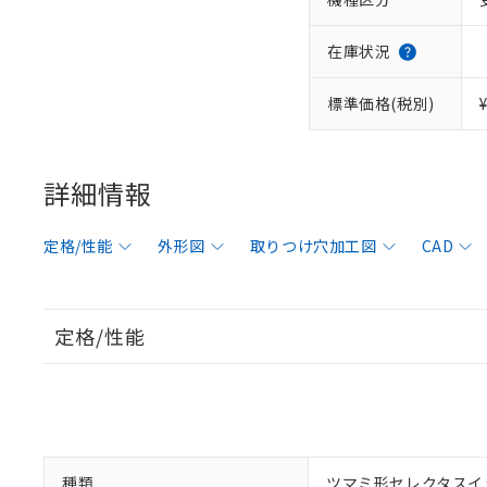
在庫状況
標準価格(税別)
詳細情報
定格/性能
外形図
取りつけ穴加工図
CAD
定格/性能
種類
ツマミ形セレクタスイ