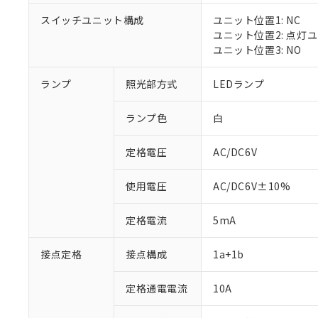
スイッチユニット構成
ユニット位置1: NC
ユニット位置2: 点灯
ユニット位置3: NO
※1 対応状況
ランプ
照光部方式
LEDランプ
対応済み：EU
対応予定：EU R
ランプ色
白
対応予定なし：EU
調査・確認中：EU
ご利用条件
定格電圧
AC/DC6V
非該当品：ライセ
※1 中国RoHS
仕入先様の事情に
があります。
以下の条件をお読
使用電圧
AC/DC6V±10%
「○」：最大均質
「×」：最大均質
本サービスは
当社は、これ
*EU RoHS指令（10物
定格電流
5mA
「－」：未確認で
鉛(Pb) 1000ppm以下、
くものです。
う）を輸出ま
記
説明
六価クロム(Cr(Ⅵ)) 1
当社制御機器
などの必要な
フタル酸ビス(2-エチルヘ
号
*中国RoHS10物質の基準値 
接点定格
接点構成
1a+1b
ル（DBP） 1000ppm
在庫状況およ
当社は規制貨
Pb(鉛) :1000ppm、 Hg
但し、RoHS指令で産
のであり、閲
ます。
Cr(Ⅵ)(六価クロム) : 
フタル酸エステル類の４
○
一定数以
DBP(フタル酸ジブチル) :
い。
当社は貴社製
定格通電電流
10A
DEHP(フタル酸ビス(2-エ
正式な納期状
置等に一切使
当社販売員に
※2 対応予定月
△
一定数に
当社は、貴社