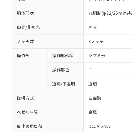
胴体形状
丸胴形(φ22/25mm共
照光/非照光
照光
ノッチ数
3ノッチ
操作部
操作部形状
ツマミ形
操作部色
白
透明/不透明
透明
復帰方式
右自動
ベゼル材質
金属
最小適用負荷
DC5V 6mA