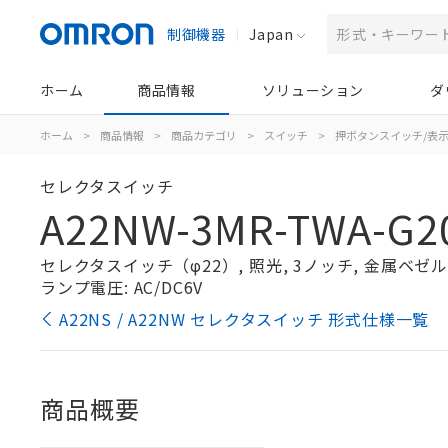
制御機器
Japan
ホーム
商品情報
ソリューション
ダ
ホーム
>
商品情報
>
商品カテゴリ
>
スイッチ
>
押ボタンスイッチ/表
セレクタスイッチ
A22NW-3MR-TWA-G2
セレクタスイッチ（φ22）, 照光, 3ノッチ, 金属ベゼル, 
ランプ電圧: AC/DC6V
A22NS / A22NW セレクタスイッチ 形式仕様一覧
商品概要