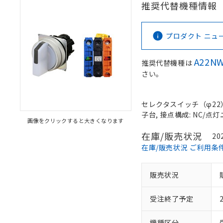
推奨代替機種情報
プロダクト ニュース 
A22NW
推奨代替機種は
さい。
セレクタスイッチ（φ22）,
子台, 接点構成: NC/点灯ユ
画像をクリックすると大きくなります
在庫/販売状況
20
在庫/販売状況 ご利用条
販売状況
受注終了予定
機種区分