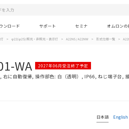
ウンロード
サポート
セミナ
オムロンの
示灯
>
φ22(φ25):照光・非照光・表示灯
>
A22NS / A22NW
>
形式仕様一覧
>
A22
01-WA
2027年06月受注終了予定
右に自動復帰, 操作部色: 白（透明）, IP66, ねじ端子台, 接点
日本語
English