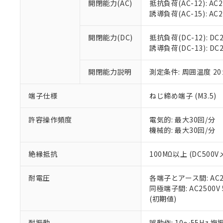
開閉能力(AC)
抵抗負荷(AC-12): AC24
オムロン制御
また当社は、
※2 環境保護使
誘導負荷(AC-15): AC24V
在庫状況およ
部品在庫の切り替
たしません。
－
在庫なし
す。
「ｅ」：有害物質
機器販売
開閉能力(DC)
抵抗負荷(DC-12): DC24
マイパーツ機
「10」：通常の
誘導負荷(DC-13): DC24
ている必要が
味します。
空
受注生産
お客様が当ウ
※3 非含有証明
「－」：未確認で
白
が、当社の製
開閉能力説明
測定条件: 周囲温度 2
さい。
下記の非含有証明
※当社の共同
端子仕様
ねじ締め端子 (M3.5)
いる法人を指
EU RoHS指令（
51物質の非含有証
許容操作頻度
電気的: 最大30回/分
※本証明書は発行
機械的: 最大30回/分
また、RoHS指
混在することから
絶縁抵抗
100MΩ以上 (DC5
既に当社にて対応
り割愛しておりま
耐電圧
各端子とアース間: AC250
同極端子間: AC2500V
(初期値)
耐振動
誤動作: 10～55Hz 複