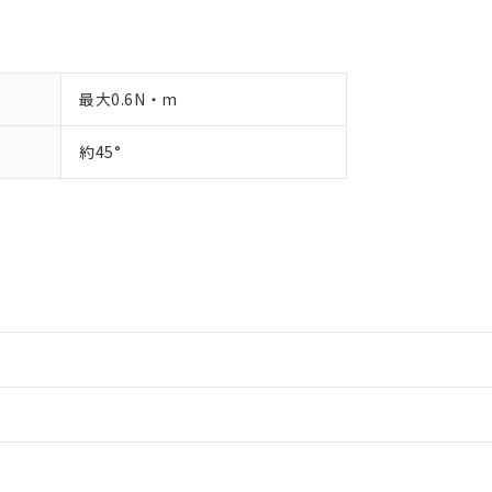
最大0.6N・m
約45°
情報更新：2
情報更新：2