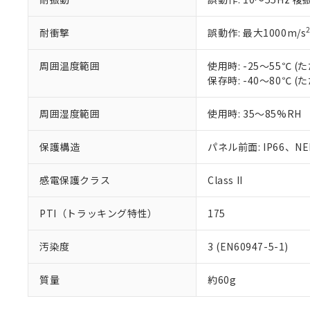
耐衝撃
誤動作: 最大1000m/s
周囲温度範囲
使用時: -25～55℃
保存時: -40～80℃
周囲湿度範囲
使用時: 35～85%RH
保護構造
パネル前面: IP66、NEM
感電保護クラス
Class II
PTI（トラッキング特性）
175
汚染度
3 (EN60947-5-1)
質量
約60g