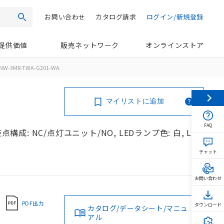
お問い合わせ
カタログ請求
ログイン/新規登録
検索
提供価値
販売ネットワーク
オンラインストア
NW-3MR-TWA-G201-WA
マイリストに追加
FAQ
構成: NC/点灯ユニット/NO, LEDランプ色: 白, LED
チャット
お問い合わせ
PDF出力
ダウンロード
カタログ/データシート/マニュ
アル