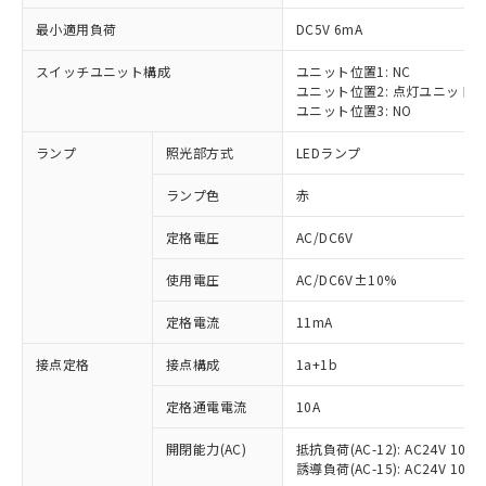
最小適用負荷
DC5V 6mA
スイッチユニット構成
ユニット位置1: NC
ユニット位置2: 点灯ユニット
ユニット位置3: NO
ランプ
照光部方式
LEDランプ
ランプ色
赤
※1 対応状況
定格電圧
AC/DC6V
対応済み：EU RoHS指令（10物質）の
使用電圧
AC/DC6V±10%
非含有に対応した製品が提供可能な商品で
す。
定格電流
11mA
対応予定：EU RoHS指令（10物質）の非含
ご利用条件
有に対応した製品に切り替える予定のある
接点定格
接点構成
1a+1b
商品です。
対応予定なし：EU RoHS指令（10物質）の
定格通電電流
10A
以下の条件をお読みいただき、同意のうえ
非含有に非対応の商品で、対応品を出す予
ご利用ください。
定はありません。
開閉能力(AC)
抵抗負荷(AC-12): AC24V 10A/A
誘導負荷(AC-15): AC24V 10A/AC
調査・確認中：EU RoHS指令（10物質）の
本サービスは、当社制御機器事業取扱