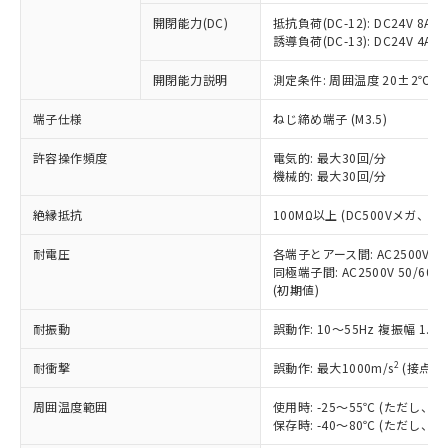
※1 中国RoHS○×表
非含有の対応状況を調査中または確認中の
商品の当社在庫状況および標準価格
開閉能力(DC)
抵抗負荷(DC-12): DC24V 8A/DC
商品です。
(税抜)を提供させていただくもので
誘導負荷(DC-13): DC24V 4A/DC
「○」：最大均質材料含有率が中国RoHSの
非該当品：ライセンス料など無形物で、有
す。
基準値以下であることを示します。
害物質有無と関係のない商品です。
開閉能力説明
測定条件: 周囲温度 20±2℃、
当社制御機器事業取扱商品の中には、
「×」：最大均質材料含有率が中国RoHSの
仕入先様の事情により、非含有部品として
本サービスの対象外となる商品もある
基準値を超えていることを示します。
いたものが、含有品と判明した場合などや
当社は、これら貴社製品のうち、外国
端子仕様
ねじ締め端子 (M3.5)
ことをご了承ください。
「－」：未確認です。当社販売部門へお問
むを得ず変更することがあります。
為替および外国貿易法に定める商品
在庫状況および標準価格照会結果は、
い合わせください。
許容操作頻度
電気的: 最大30回/分
（以下｢規制貨物等」という）を輸出
記載している更新日時点での社内デー
機械的: 最大30回/分
*EU RoHS指令（10物質）：
または国外への提供する場合は、日本
記
タに基づき作成されるものであり、閲
説明
鉛(Pb) 1000ppm以下、 水銀(Hg) 1000ppm以下、 カド
*中国RoHS10物質の基準値 (GB/T26572)：
国政府の輸出許可(または役務取引許
号
覧された時点での実際の在庫および標
ミウム(Cd) 100ppm以下、
Pb(鉛) :1000ppm、 Hg(水銀) : 1000ppm、 Cd(カドミウ
絶縁抵抗
100MΩ以上 (DC500Vメガ、
可)を取得するなどの必要な手続きを
六価クロム(Cr(Ⅵ)) 1000ppm以下、ポリ臭化ビフェニル
ム) : 100ppm、
準価格とは異なる場合があることをご
類(PBB) 1000ppm以下、ポリ臭化ジフェニルエーテル類
Cr(Ⅵ)(六価クロム) : 1000ppm、 PBBs(ポリ臭化ビフェ
とります。
了承ください。
(PBDE) 1000ppm以下、フタル酸ビス(2-エチルヘキシ
耐電圧
各端子とアース間: AC2500V 50/
○
一定数以上の在庫あり
ニル類) : 1000ppm、 PBDEs(ポリ臭化ジフェニルエーテ
当社は規制貨物を破棄する場合は、完
ル) (DEHP)(別名：DOP) 1000ppm以下、フタル酸ブチ
正式な納期状況および標準価格はお客
ル類) : 1000ppm、
同極端子間: AC2500V 50/60
ルベンジル（BBP） 1000ppm以下、フタル酸ジブチル
全に破砕するなど、違法に輸出されな
DBP(フタル酸ジブチル) : 1000ppm、 DIBP(フタル酸ジ
(初期値)
様のお取引先、またはお客様担当のオ
（DBP） 1000ppm以下、フタル酸ジイソブチル
イソブチル) : 1000ppm、 BBP(フタル酸ブチルベンジ
△
一定数には満たないが在庫あり
いよう必要な手段を講じます。
ムロン制御機器販売店・当社販売員に
(DIBP) 1000ppm以下
ル) : 1000ppm、
当社は貴社製品を、核兵器、ミサイ
但し、RoHS指令で産業用監視および制御機器に対する
耐振動
誤動作: 10～55Hz 複振幅 1.
DEHP(フタル酸ビス(2-エチルヘキシル)) : 1000ppm
ご相談ください。
適用除外項目は除く。
ル、化学兵器、生物兵器またはその他
－
在庫なし(最新の在庫状況につ
オムロン制御機器販売店や当社販売拠
フタル酸エステル類の４物質については閾値を超える意
2
耐衝撃
誤動作: 最大1000m/s
(接点開
武器並びにこれらの製造装置等に一切
いては、お客様のお取引先、ま
図的な使用がないことを確認しています。
点は「
販売ネットワーク
」をご確認
※2 環境保護使用期限
使用いたしません。
たはお客様担当のオムロン制御
ください。
周囲温度範囲
使用時: -25～55℃ (ただし
当社は、貴社製品を第三者に販売する
機器販売店・当社販売員にご確
在庫状況および標準価格結果を当社の
保存時: -40～80℃ (ただし
※2 対応予定月
「ｅ」：有害物質（10物質）のすべてが基
場合は、上記1、2および3の内容を当
認ください)
事前の承諾なく第三者に漏洩または開