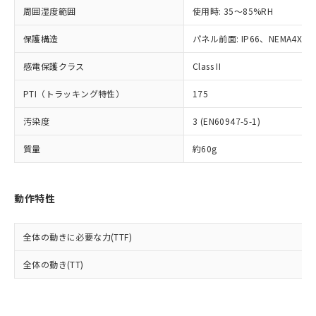
準値以下であることを示します。
該第三者に通知します。また当社は、
示しないようお願いします。
周囲湿度範囲
使用時: 35～85%RH
部品在庫の切り替え状況などにより、予定
「10」：通常の使用状況下において有害物
販売先および販売に係わる関係者が違
マイパーツ機能（部品リスト作成サー
空
受注生産機種、また在庫状況の
月が前後することがあります。
質が外部に漏えいし、環境に深刻な影響を
法に輸出するおそれがある場合は、取
ビス）をご利用いただくには、I-Web
保護構造
パネル前面: IP66、NEMA4X, N
白
情報を公開していない機種
及ぼさない年数を意味します。
り引きをいたしません。
メンバーズにご登録されている必要が
「－」：未確認です。当社販売部門へお問
感電保護クラス
Class II
あります。
い合わせください。
お客様が当ウェブサイト上で当社にご
※3 非含有証明書ダウンロード
PTI（トラッキング特性）
175
登録された部品リストについて、当社
および当社の共同利用者が、当社の製
下記の非含有証明書をダウンロードするこ
汚染度
3 (EN60947-5-1)
品・サービスに関するお客様との取
とができます。
合意する
キャンセル
引・商談に必要な範囲で利用すること
質量
約60g
をご了承ください。
EU RoHS指令（10物質）の非含有証明書
※当社の共同利用者とは、
"個人情報
51物質の非含有証明書（当社基準）
の共同利用に関して"
の「1.共同利
※本証明書は発行日時点で非含有を証明す
動作特性
用者の範囲」に記載されている法人を
るもので、過去に遡って非含有を証明する
指します。
ものではありません。
全体の動きに必要な力(TTF)
また、RoHS指令のフタル酸エステル類４
物質の対応では、対応完了までの期間は出
全体の動き(TT)
荷製品に未対応品が混在することから備考
欄に対応日を記載しておりました。
既に当社にて対応品への在庫切替を完了
していることから、特段のことがない限