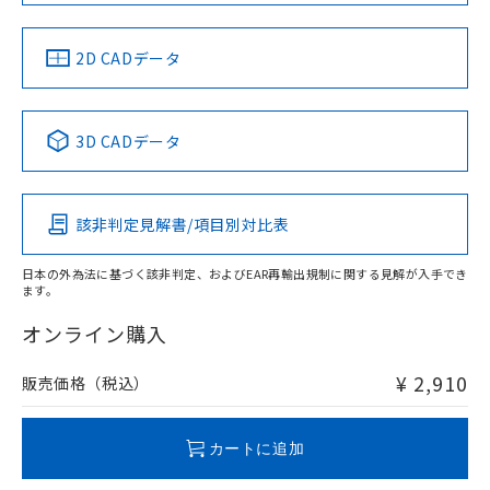
LR型式承認
DNV型式承認
BV型式承認
KR型式承
（イギリス
（ノルウェー
（フランス
（韓国
船舶規格）
船舶規格）
船舶規格）
船舶規格
中国 RoHS
注意事項・凡例
2D CADデータ
No
No
No
No
中国 RoHS表
※1 ※2
3D CADデータ
この製品の規格認証/適合状況ページへ
Pb
Hg
Cd
Cr(VI)
その他の認証はこちらのページからご検索ください
該非判定見解書/項目別対比表
X
O
O
O
日本の外為法に基づく該非判定、およびEAR再輸出規制に関する見解が入手でき
ます。
"対応済み"や非含有の記載がされた商品であっても、流通
在庫等で未対応品が混在する可能性があります。
オンライン購入
非含有品が必要な際は、弊社営業部門もしくは販売店へお
問い合わせください。
¥ 2,910
販売価格（税込）
この製品のRoHS/REACH対応状況ページへ
カートに追加