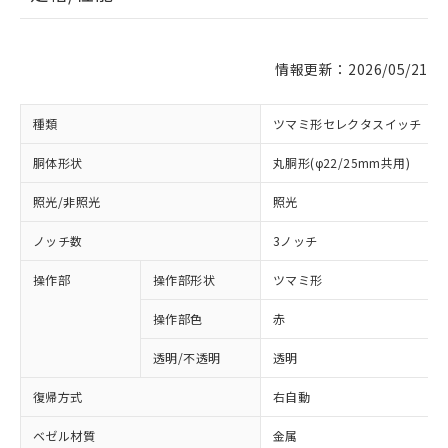
情報更新：2026/05/21
種類
ツマミ形セレクタスイッチ
胴体形状
丸胴形(φ22/25mm共用)
照光/非照光
照光
ノッチ数
3ノッチ
操作部
操作部形状
ツマミ形
操作部色
赤
透明/不透明
透明
復帰方式
右自動
ベゼル材質
金属