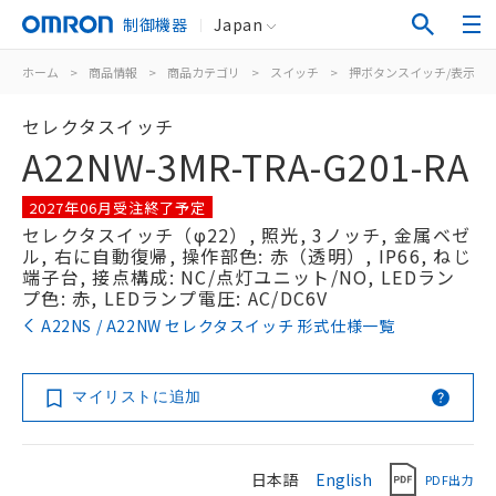
制御機器
Japan
ホーム
>
商品情報
>
商品カテゴリ
>
スイッチ
>
押ボタンスイッチ/表示灯
セレクタスイッチ
A22NW-3MR-TRA-G201-RA
2027年06月受注終了予定
セレクタスイッチ（φ22）, 照光, 3ノッチ, 金属ベゼ
ル, 右に自動復帰, 操作部色: 赤（透明）, IP66, ねじ
端子台, 接点構成: NC/点灯ユニット/NO, LEDラン
プ色: 赤, LEDランプ電圧: AC/DC6V
A22NS / A22NW セレクタスイッチ 形式仕様一覧
マイリストに追加
日本語
English
PDF出力