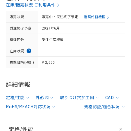
在庫/販売状況 ご利用条件
販売状況
販売中・受注終了予定
推奨代替機種
受注終了予定
2027年6月
機種区分
受注生産機種
在庫状況
標準価格(税別)
¥ 2,650
詳細情報
定格/性能
外形図
取りつけ穴加工図
CAD
RoHS/REACH対応状況
規格認証/適合状況
定格/性能