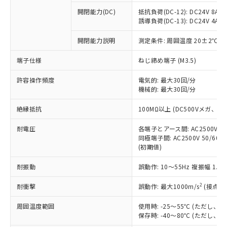
本サービスの対象外となる商品もある
基準値を超えていることを示します。
いたものが、含有品と判明した場合などや
当社は、これら貴社製品のうち、外国
ことをご了承ください。
開閉能力(DC)
抵抗負荷(DC-12): DC24V 8A/DC
「－」：未確認です。当社販売部門へお問
むを得ず変更することがあります。
為替および外国貿易法に定める商品
誘導負荷(DC-13): DC24V 4A/DC
在庫状況および標準価格照会結果は、
い合わせください。
（以下｢規制貨物等」という）を輸出
記載している更新日時点での社内デー
*EU RoHS指令（10物質）：
または国外への提供する場合は、日本
開閉能力説明
測定条件: 周囲温度 20±2℃、
記
タに基づき作成されるものであり、閲
説明
鉛(Pb) 1000ppm以下、 水銀(Hg) 1000ppm以下、 カド
*中国RoHS10物質の基準値 (GB/T26572)：
国政府の輸出許可(または役務取引許
号
覧された時点での実際の在庫および標
ミウム(Cd) 100ppm以下、
Pb(鉛) :1000ppm、 Hg(水銀) : 1000ppm、 Cd(カドミウ
端子仕様
ねじ締め端子 (M3.5)
可)を取得するなどの必要な手続きを
六価クロム(Cr(Ⅵ)) 1000ppm以下、ポリ臭化ビフェニル
ム) : 100ppm、
準価格とは異なる場合があることをご
類(PBB) 1000ppm以下、ポリ臭化ジフェニルエーテル類
Cr(Ⅵ)(六価クロム) : 1000ppm、 PBBs(ポリ臭化ビフェ
とります。
了承ください。
(PBDE) 1000ppm以下、フタル酸ビス(2-エチルヘキシ
○
一定数以上の在庫あり
ニル類) : 1000ppm、 PBDEs(ポリ臭化ジフェニルエーテ
許容操作頻度
電気的: 最大30回/分
当社は規制貨物を破棄する場合は、完
ル) (DEHP)(別名：DOP) 1000ppm以下、フタル酸ブチ
正式な納期状況および標準価格はお客
ル類) : 1000ppm、
機械的: 最大30回/分
ルベンジル（BBP） 1000ppm以下、フタル酸ジブチル
全に破砕するなど、違法に輸出されな
DBP(フタル酸ジブチル) : 1000ppm、 DIBP(フタル酸ジ
様のお取引先、またはお客様担当のオ
（DBP） 1000ppm以下、フタル酸ジイソブチル
イソブチル) : 1000ppm、 BBP(フタル酸ブチルベンジ
△
一定数には満たないが在庫あり
いよう必要な手段を講じます。
ムロン制御機器販売店・当社販売員に
(DIBP) 1000ppm以下
ル) : 1000ppm、
絶縁抵抗
100MΩ以上 (DC500Vメガ、
当社は貴社製品を、核兵器、ミサイ
但し、RoHS指令で産業用監視および制御機器に対する
DEHP(フタル酸ビス(2-エチルヘキシル)) : 1000ppm
ご相談ください。
適用除外項目は除く。
ル、化学兵器、生物兵器またはその他
－
在庫なし(最新の在庫状況につ
オムロン制御機器販売店や当社販売拠
耐電圧
各端子とアース間: AC2500V 50/
フタル酸エステル類の４物質については閾値を超える意
武器並びにこれらの製造装置等に一切
いては、お客様のお取引先、ま
図的な使用がないことを確認しています。
同極端子間: AC2500V 50/60
点は「
販売ネットワーク
」をご確認
※2 環境保護使用期限
使用いたしません。
(初期値)
たはお客様担当のオムロン制御
ください。
当社は、貴社製品を第三者に販売する
機器販売店・当社販売員にご確
在庫状況および標準価格結果を当社の
※2 対応予定月
「ｅ」：有害物質（10物質）のすべてが基
耐振動
誤動作: 10～55Hz 複振幅 1.
場合は、上記1、2および3の内容を当
認ください)
事前の承諾なく第三者に漏洩または開
準値以下であることを示します。
該第三者に通知します。また当社は、
示しないようお願いします。
2
耐衝撃
誤動作: 最大1000m/s
(接点開
部品在庫の切り替え状況などにより、予定
「10」：通常の使用状況下において有害物
販売先および販売に係わる関係者が違
マイパーツ機能（部品リスト作成サー
空
受注生産機種、また在庫状況の
月が前後することがあります。
質が外部に漏えいし、環境に深刻な影響を
法に輸出するおそれがある場合は、取
ビス）をご利用いただくには、I-Web
白
情報を公開していない機種
周囲温度範囲
使用時: -25～55℃ (ただし
及ぼさない年数を意味します。
り引きをいたしません。
メンバーズにご登録されている必要が
保存時: -40～80℃ (ただし
「－」：未確認です。当社販売部門へお問
あります。