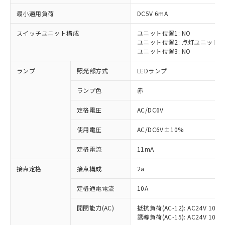
最小適用負荷
DC5V 6mA
スイッチユニット構成
ユニット位置1: NO
ユニット位置2: 点灯ユニット
※1 対応状況
ユニット位置3: NO
ランプ
照光部方式
LEDランプ
対応済み：EU RoHS指令（10物質）の
非含有に対応した製品が提供可能な商品で
ランプ色
赤
す。
対応予定：EU RoHS指令（10物質）の非含
定格電圧
AC/DC6V
ご利用条件
有に対応した製品に切り替える予定のある
商品です。
使用電圧
AC/DC6V±10%
対応予定なし：EU RoHS指令（10物質）の
以下の条件をお読みいただき、同意のうえ
非含有に非対応の商品で、対応品を出す予
定格電流
11mA
ご利用ください。
定はありません。
調査・確認中：EU RoHS指令（10物質）の
接点定格
接点構成
2a
本サービスは、当社制御機器事業取扱
※1 中国RoHS○×表
非含有の対応状況を調査中または確認中の
商品の当社在庫状況および標準価格
定格通電電流
10A
商品です。
(税抜)を提供させていただくもので
「○」：最大均質材料含有率が中国RoHSの
非該当品：ライセンス料など無形物で、有
す。
開閉能力(AC)
抵抗負荷(AC-12): AC24V 10A/A
基準値以下であることを示します。
害物質有無と関係のない商品です。
当社制御機器事業取扱商品の中には、
誘導負荷(AC-15): AC24V 10A/AC
「×」：最大均質材料含有率が中国RoHSの
仕入先様の事情により、非含有部品として