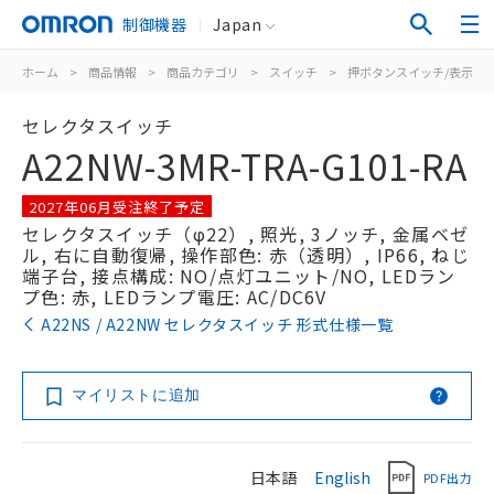
制御機器
Japan
ホーム
>
商品情報
>
商品カテゴリ
>
スイッチ
>
押ボタンスイッチ/表示灯
セレクタスイッチ
A22NW-3MR-TRA-G101-RA
2027年06月受注終了予定
セレクタスイッチ（φ22）, 照光, 3ノッチ, 金属ベゼ
ル, 右に自動復帰, 操作部色: 赤（透明）, IP66, ねじ
端子台, 接点構成: NO/点灯ユニット/NO, LEDラン
プ色: 赤, LEDランプ電圧: AC/DC6V
A22NS / A22NW セレクタスイッチ 形式仕様一覧
マイリストに追加
日本語
English
PDF出力