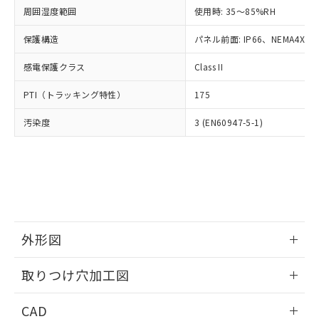
い合わせください。
お客様が当ウェブサイト上で当社にご
周囲湿度範囲
使用時: 35～85%RH
※3 非含有証明書ダウンロード
登録された部品リストについて、当社
保護構造
パネル前面: IP66、NEMA4X, N
および当社の共同利用者が、当社の製
下記の非含有証明書をダウンロードするこ
品・サービスに関するお客様との取
とができます。
感電保護クラス
Class II
合意する
キャンセル
引・商談に必要な範囲で利用すること
をご了承ください。
EU RoHS指令（10物質）の非含有証明書
PTI（トラッキング特性）
175
※当社の共同利用者とは、
"個人情報
51物質の非含有証明書（当社基準）
の共同利用に関して"
の「1.共同利
汚染度
3 (EN60947-5-1)
※本証明書は発行日時点で非含有を証明す
用者の範囲」に記載されている法人を
るもので、過去に遡って非含有を証明する
指します。
ものではありません。
また、RoHS指令のフタル酸エステル類４
物質の対応では、対応完了までの期間は出
荷製品に未対応品が混在することから備考
欄に対応日を記載しておりました。
既に当社にて対応品への在庫切替を完了
外形図
していることから、特段のことがない限
り、2022年1月12日より割愛しておりま
情報更新：2026/05/21
取りつけ穴加工図
す。
情報更新：2026/05/21
CAD