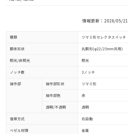
情報更新：2026/05/21
種類
ツマミ形セレクタスイッチ
胴体形状
丸胴形(φ22/25mm共用)
照光/非照光
照光
ノッチ数
3ノッチ
操作部
操作部形状
ツマミ形
操作部色
赤
透明/不透明
透明
復帰方式
右自動
ベゼル材質
金属