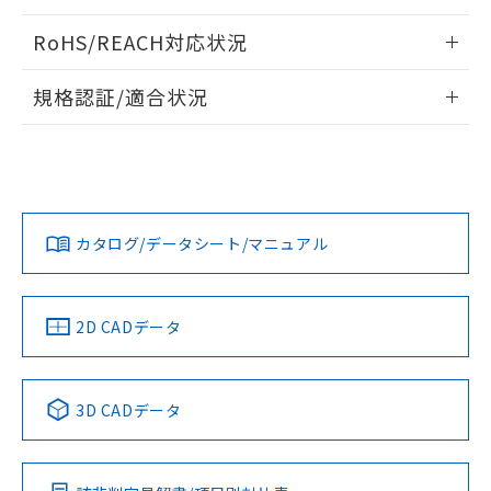
ログイン/会員登録いただくと、CADデータをダウンロー
RoHS/REACH対応状況
ドすることができます。
情報更新：2026/7/29
規格認証/適合状況
ログイン/会員登録
EU RoHS
注意事項・凡例
UL認証
CSA認証
CEマーキング
Yes
Yes
Yes
対応状況
対応予定月
※1
※2
ダウンロードデータをご利用いただく前に、以下を必ずお読
みください。
カタログ/データシート/マニュアル
対応済み
ソフトウェアの使用条件
LR型式承認
DNV型式承認
BV型式承認
KR型式承
（イギリス
（ノルウェー
（フランス
（韓国
船舶規格）
船舶規格）
船舶規格）
船舶規格
中国 RoHS
注意事項・凡例
2D CADデータ
No
No
No
No
中国 RoHS表
※1 ※2
3D CADデータ
この製品の規格認証/適合状況ページへ
Pb
Hg
Cd
Cr(VI)
その他の認証はこちらのページからご検索ください