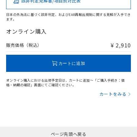
該非判定見解書/項目別対比表
X
O
O
O
日本の外為法に基づく該非判定、およびEAR再輸出規制に関する見解が入手でき
ます。
"対応済み"や非含有の記載がされた商品であっても、流通
在庫等で未対応品が混在する可能性があります。
オンライン購入
非含有品が必要な際は、弊社営業部門もしくは販売店へお
問い合わせください。
¥ 2,910
販売価格（税込）
この製品のRoHS/REACH対応状況ページへ
カートに追加
オンライン購入における出荷予定日は、カートに追加～「ご購入手続き：価
格・納期の確認」画面にてご確認ください。
カートをみる
ページ先頭へ戻る