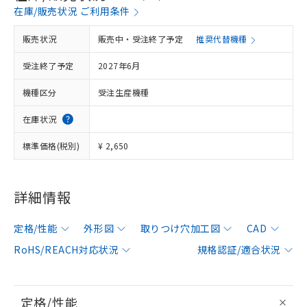
在庫/販売状況 ご利用条件
販売状況
販売中・受注終了予定
推奨代替機種
受注終了予定
2027年6月
機種区分
受注生産機種
在庫状況
標準価格(税別)
¥ 2,650
詳細情報
定格/性能
外形図
取りつけ穴加工図
CAD
RoHS/REACH対応状況
規格認証/適合状況
定格/性能