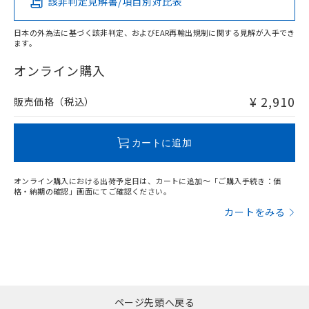
該非判定見解書/項目別対比表
X
O
O
O
日本の外為法に基づく該非判定、およびEAR再輸出規制に関する見解が入手でき
ます。
"対応済み"や非含有の記載がされた商品であっても、流通
在庫等で未対応品が混在する可能性があります。
オンライン購入
非含有品が必要な際は、弊社営業部門もしくは販売店へお
問い合わせください。
¥ 2,910
販売価格（税込）
この製品のRoHS/REACH対応状況ページへ
カートに追加
オンライン購入における出荷予定日は、カートに追加～「ご購入手続き：価
格・納期の確認」画面にてご確認ください。
カートをみる
ページ先頭へ戻る