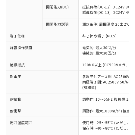
本サービスの対象外となる商品もある
基準値を超えていることを示します。
いたものが、含有品と判明した場合などや
当社は、これら貴社製品のうち、外国
ことをご了承ください。
開閉能力(DC)
抵抗負荷(DC-12): DC24V 8A/DC
「－」：未確認です。当社販売部門へお問
むを得ず変更することがあります。
為替および外国貿易法に定める商品
誘導負荷(DC-13): DC24V 4A/DC
在庫状況および標準価格照会結果は、
い合わせください。
（以下｢規制貨物等」という）を輸出
記載している更新日時点での社内デー
*EU RoHS指令（10物質）：
または国外への提供する場合は、日本
開閉能力説明
測定条件: 周囲温度 20±2℃、
記
タに基づき作成されるものであり、閲
説明
鉛(Pb) 1000ppm以下、 水銀(Hg) 1000ppm以下、 カド
*中国RoHS10物質の基準値 (GB/T26572)：
国政府の輸出許可(または役務取引許
号
覧された時点での実際の在庫および標
ミウム(Cd) 100ppm以下、
Pb(鉛) :1000ppm、 Hg(水銀) : 1000ppm、 Cd(カドミウ
端子仕様
ねじ締め端子 (M3.5)
可)を取得するなどの必要な手続きを
六価クロム(Cr(Ⅵ)) 1000ppm以下、ポリ臭化ビフェニル
ム) : 100ppm、
準価格とは異なる場合があることをご
類(PBB) 1000ppm以下、ポリ臭化ジフェニルエーテル類
Cr(Ⅵ)(六価クロム) : 1000ppm、 PBBs(ポリ臭化ビフェ
とります。
了承ください。
(PBDE) 1000ppm以下、フタル酸ビス(2-エチルヘキシ
○
一定数以上の在庫あり
ニル類) : 1000ppm、 PBDEs(ポリ臭化ジフェニルエーテ
許容操作頻度
電気的: 最大30回/分
当社は規制貨物を破棄する場合は、完
ル) (DEHP)(別名：DOP) 1000ppm以下、フタル酸ブチ
正式な納期状況および標準価格はお客
ル類) : 1000ppm、
機械的: 最大30回/分
ルベンジル（BBP） 1000ppm以下、フタル酸ジブチル
全に破砕するなど、違法に輸出されな
DBP(フタル酸ジブチル) : 1000ppm、 DIBP(フタル酸ジ
様のお取引先、またはお客様担当のオ
（DBP） 1000ppm以下、フタル酸ジイソブチル
イソブチル) : 1000ppm、 BBP(フタル酸ブチルベンジ
△
一定数には満たないが在庫あり
いよう必要な手段を講じます。
ムロン制御機器販売店・当社販売員に
(DIBP) 1000ppm以下
ル) : 1000ppm、
絶縁抵抗
100MΩ以上 (DC500Vメガ、
当社は貴社製品を、核兵器、ミサイ
但し、RoHS指令で産業用監視および制御機器に対する
DEHP(フタル酸ビス(2-エチルヘキシル)) : 1000ppm
ご相談ください。
適用除外項目は除く。
ル、化学兵器、生物兵器またはその他
－
在庫なし(最新の在庫状況につ
オムロン制御機器販売店や当社販売拠
耐電圧
各端子とアース間: AC2500V 50/
フタル酸エステル類の４物質については閾値を超える意
武器並びにこれらの製造装置等に一切
いては、お客様のお取引先、ま
図的な使用がないことを確認しています。
同極端子間: AC2500V 50/60
点は「
販売ネットワーク
」をご確認
※2 環境保護使用期限
使用いたしません。
(初期値)
たはお客様担当のオムロン制御
ください。
当社は、貴社製品を第三者に販売する
機器販売店・当社販売員にご確
在庫状況および標準価格結果を当社の
※2 対応予定月
「ｅ」：有害物質（10物質）のすべてが基
耐振動
誤動作: 10～55Hz 複振幅 1.
場合は、上記1、2および3の内容を当
認ください)
事前の承諾なく第三者に漏洩または開
準値以下であることを示します。
該第三者に通知します。また当社は、
示しないようお願いします。
2
耐衝撃
誤動作: 最大1000m/s
(接点開
部品在庫の切り替え状況などにより、予定
「10」：通常の使用状況下において有害物
販売先および販売に係わる関係者が違
マイパーツ機能（部品リスト作成サー
空
受注生産機種、また在庫状況の
月が前後することがあります。
質が外部に漏えいし、環境に深刻な影響を
法に輸出するおそれがある場合は、取
ビス）をご利用いただくには、I-Web
白
情報を公開していない機種
周囲温度範囲
使用時: -25～55℃ (ただし
及ぼさない年数を意味します。
り引きをいたしません。
メンバーズにご登録されている必要が
保存時: -40～80℃ (ただし
「－」：未確認です。当社販売部門へお問
あります。