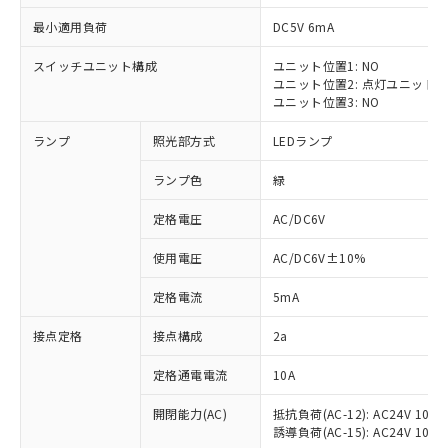
最小適用負荷
DC5V 6mA
スイッチユニット構成
ユニット位置1: NO
ユニット位置2: 点灯ユニット
※1 対応状況
ユニット位置3: NO
ランプ
照光部方式
LEDランプ
対応済み：EU RoHS指令（10物質）の
非含有に対応した製品が提供可能な商品で
ランプ色
緑
す。
対応予定：EU RoHS指令（10物質）の非含
定格電圧
AC/DC6V
ご利用条件
有に対応した製品に切り替える予定のある
商品です。
使用電圧
AC/DC6V±10%
対応予定なし：EU RoHS指令（10物質）の
以下の条件をお読みいただき、同意のうえ
非含有に非対応の商品で、対応品を出す予
定格電流
5mA
ご利用ください。
定はありません。
調査・確認中：EU RoHS指令（10物質）の
接点定格
接点構成
2a
本サービスは、当社制御機器事業取扱
※1 中国RoHS○×表
非含有の対応状況を調査中または確認中の
商品の当社在庫状況および標準価格
定格通電電流
10A
商品です。
(税抜)を提供させていただくもので
「○」：最大均質材料含有率が中国RoHSの
非該当品：ライセンス料など無形物で、有
す。
開閉能力(AC)
抵抗負荷(AC-12): AC24V 10A/A
基準値以下であることを示します。
害物質有無と関係のない商品です。
当社制御機器事業取扱商品の中には、
誘導負荷(AC-15): AC24V 10A/AC
「×」：最大均質材料含有率が中国RoHSの
仕入先様の事情により、非含有部品として