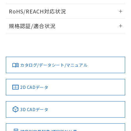
ログイン/会員登録いただくと、CADデータをダウンロー
RoHS/REACH対応状況
ドすることができます。
情報更新：2026/7/29
規格認証/適合状況
ログイン/会員登録
EU RoHS
注意事項・凡例
UL認証
CSA認証
CEマーキング
Yes
Yes
Yes
対応状況
対応予定月
※1
※2
ダウンロードデータをご利用いただく前に、以下を必ずお読
みください。
カタログ/データシート/マニュアル
対応済み
ソフトウェアの使用条件
LR型式承認
DNV型式承認
BV型式承認
KR型式承
（イギリス
（ノルウェー
（フランス
（韓国
船舶規格）
船舶規格）
船舶規格）
船舶規格
中国 RoHS
注意事項・凡例
2D CADデータ
No
No
No
No
中国 RoHS表
※1 ※2
3D CADデータ
この製品の規格認証/適合状況ページへ
Pb
Hg
Cd
Cr(VI)
その他の認証はこちらのページからご検索ください