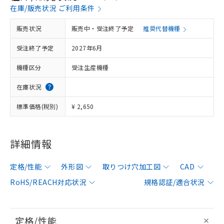
在庫/販売状況 ご利用条件
販売状況
販売中・受注終了予定
推奨代替機種
受注終了予定
2027年6月
機種区分
受注生産機種
在庫状況
標準価格(税別)
¥ 2,650
詳細情報
定格/性能
外形図
取りつけ穴加工図
CAD
RoHS/REACH対応状況
規格認証/適合状況
定格/性能