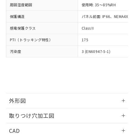
い合わせください。
お客様が当ウェブサイト上で当社にご
周囲湿度範囲
使用時: 35～85%RH
※3 非含有証明書ダウンロード
登録された部品リストについて、当社
保護構造
パネル前面: IP66、NEMA4X, N
および当社の共同利用者が、当社の製
下記の非含有証明書をダウンロードするこ
品・サービスに関するお客様との取
とができます。
感電保護クラス
Class II
合意する
キャンセル
引・商談に必要な範囲で利用すること
をご了承ください。
EU RoHS指令（10物質）の非含有証明書
PTI（トラッキング特性）
175
※当社の共同利用者とは、
"個人情報
51物質の非含有証明書（当社基準）
の共同利用に関して"
の「1.共同利
汚染度
3 (EN60947-5-1)
※本証明書は発行日時点で非含有を証明す
用者の範囲」に記載されている法人を
るもので、過去に遡って非含有を証明する
指します。
ものではありません。
また、RoHS指令のフタル酸エステル類４
物質の対応では、対応完了までの期間は出
荷製品に未対応品が混在することから備考
欄に対応日を記載しておりました。
既に当社にて対応品への在庫切替を完了
外形図
していることから、特段のことがない限
り、2022年1月12日より割愛しておりま
情報更新：2026/05/21
取りつけ穴加工図
す。
情報更新：2026/05/21
CAD