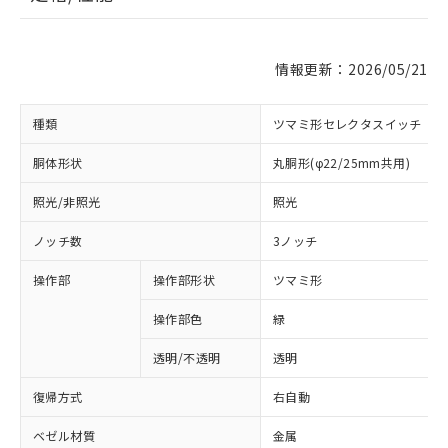
情報更新：2026/05/21
種類
ツマミ形セレクタスイッチ
胴体形状
丸胴形(φ22/25mm共用)
照光/非照光
照光
ノッチ数
3ノッチ
操作部
操作部形状
ツマミ形
操作部色
緑
透明/不透明
透明
復帰方式
右自動
ベゼル材質
金属