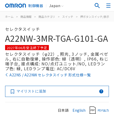
制御機器
Japan
ホーム
>
商品情報
>
商品カテゴリ
>
スイッチ
>
押ボタンスイッチ/表示灯
セレクタスイッチ
A22NW-3MR-TGA-G101-GA
2027年06月受注終了予定
セレクタスイッチ（φ22）, 照光, 3ノッチ, 金属ベゼ
ル, 右に自動復帰, 操作部色: 緑（透明）, IP66, ねじ
端子台, 接点構成: NO/点灯ユニット/NO, LEDラン
プ色: 緑, LEDランプ電圧: AC/DC6V
A22NS / A22NW セレクタスイッチ 形式仕様一覧
マイリストに追加
日本語
English
PDF出力