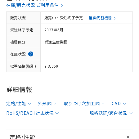
在庫/販売状況 ご利用条件
販売状況
販売中・受注終了予定
推奨代替機種
受注終了予定
2027年6月
機種区分
受注生産機種
在庫状況
標準価格(税別)
¥ 3,050
詳細情報
定格/性能
外形図
取りつけ穴加工図
CAD
RoHS/REACH対応状況
規格認証/適合状況
定格/性能