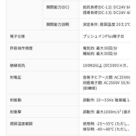
本サービスの対象外となる商品もある
基準値を超えていることを示します。
いたものが、含有品と判明した場合などや
当社は、これら貴社製品のうち、外国
ことをご了承ください。
開閉能力(DC)
抵抗負荷(DC-12): DC24V 8A/DC
「－」：未確認です。当社販売部門へお問
むを得ず変更することがあります。
為替および外国貿易法に定める商品
誘導負荷(DC-13): DC24V 4A/DC
在庫状況および標準価格照会結果は、
い合わせください。
（以下｢規制貨物等」という）を輸出
記載している更新日時点での社内デー
*EU RoHS指令（10物質）：
または国外への提供する場合は、日本
開閉能力説明
測定条件: 周囲温度 20±2℃、
記
タに基づき作成されるものであり、閲
説明
鉛(Pb) 1000ppm以下、 水銀(Hg) 1000ppm以下、 カド
*中国RoHS10物質の基準値 (GB/T26572)：
国政府の輸出許可(または役務取引許
号
覧された時点での実際の在庫および標
ミウム(Cd) 100ppm以下、
Pb(鉛) :1000ppm、 Hg(水銀) : 1000ppm、 Cd(カドミウ
端子仕様
プッシュインPlus端子台
可)を取得するなどの必要な手続きを
六価クロム(Cr(Ⅵ)) 1000ppm以下、ポリ臭化ビフェニル
ム) : 100ppm、
準価格とは異なる場合があることをご
類(PBB) 1000ppm以下、ポリ臭化ジフェニルエーテル類
Cr(Ⅵ)(六価クロム) : 1000ppm、 PBBs(ポリ臭化ビフェ
とります。
了承ください。
(PBDE) 1000ppm以下、フタル酸ビス(2-エチルヘキシ
○
一定数以上の在庫あり
ニル類) : 1000ppm、 PBDEs(ポリ臭化ジフェニルエーテ
許容操作頻度
電気的: 最大30回/分
当社は規制貨物を破棄する場合は、完
ル) (DEHP)(別名：DOP) 1000ppm以下、フタル酸ブチ
正式な納期状況および標準価格はお客
ル類) : 1000ppm、
機械的: 最大30回/分
ルベンジル（BBP） 1000ppm以下、フタル酸ジブチル
全に破砕するなど、違法に輸出されな
DBP(フタル酸ジブチル) : 1000ppm、 DIBP(フタル酸ジ
様のお取引先、またはお客様担当のオ
（DBP） 1000ppm以下、フタル酸ジイソブチル
イソブチル) : 1000ppm、 BBP(フタル酸ブチルベンジ
△
一定数には満たないが在庫あり
いよう必要な手段を講じます。
ムロン制御機器販売店・当社販売員に
(DIBP) 1000ppm以下
ル) : 1000ppm、
絶縁抵抗
100MΩ以上 (DC500Vメガ、
当社は貴社製品を、核兵器、ミサイ
但し、RoHS指令で産業用監視および制御機器に対する
DEHP(フタル酸ビス(2-エチルヘキシル)) : 1000ppm
ご相談ください。
適用除外項目は除く。
ル、化学兵器、生物兵器またはその他
－
在庫なし(最新の在庫状況につ
オムロン制御機器販売店や当社販売拠
耐電圧
各端子とアース間: AC2500V 50/
フタル酸エステル類の４物質については閾値を超える意
武器並びにこれらの製造装置等に一切
いては、お客様のお取引先、ま
図的な使用がないことを確認しています。
同極端子間: AC2500V 50/60
点は「
販売ネットワーク
」をご確認
※2 環境保護使用期限
使用いたしません。
(初期値)
たはお客様担当のオムロン制御
ください。
当社は、貴社製品を第三者に販売する
機器販売店・当社販売員にご確
在庫状況および標準価格結果を当社の
※2 対応予定月
「ｅ」：有害物質（10物質）のすべてが基
耐振動
誤動作: 10～55Hz 複振幅 1.
場合は、上記1、2および3の内容を当
認ください)
事前の承諾なく第三者に漏洩または開
準値以下であることを示します。
該第三者に通知します。また当社は、
示しないようお願いします。
2
耐衝撃
誤動作: 最大1000m/s
(接点開
部品在庫の切り替え状況などにより、予定
「10」：通常の使用状況下において有害物
販売先および販売に係わる関係者が違
マイパーツ機能（部品リスト作成サー
空
受注生産機種、また在庫状況の
月が前後することがあります。
質が外部に漏えいし、環境に深刻な影響を
法に輸出するおそれがある場合は、取
ビス）をご利用いただくには、I-Web
白
情報を公開していない機種
周囲温度範囲
使用時: -25～55℃ (ただし
及ぼさない年数を意味します。
り引きをいたしません。
メンバーズにご登録されている必要が
保存時: -40～80℃ (ただし
「－」：未確認です。当社販売部門へお問
あります。