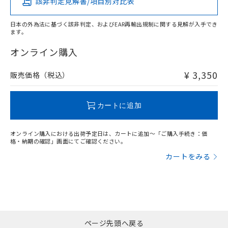
該非判定見解書/項目別対比表
X
O
O
O
日本の外為法に基づく該非判定、およびEAR再輸出規制に関する見解が入手でき
ます。
"対応済み"や非含有の記載がされた商品であっても、流通
在庫等で未対応品が混在する可能性があります。
オンライン購入
非含有品が必要な際は、弊社営業部門もしくは販売店へお
問い合わせください。
¥ 3,350
販売価格（税込）
この製品のRoHS/REACH対応状況ページへ
カートに追加
オンライン購入における出荷予定日は、カートに追加～「ご購入手続き：価
格・納期の確認」画面にてご確認ください。
カートをみる
ページ先頭へ戻る