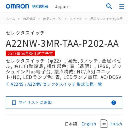
制御機器
Japan
ホーム
>
商品情報
>
商品カテゴリ
>
スイッチ
>
押ボタンスイッチ/表示灯
セレクタスイッチ
A22NW-3MR-TAA-P202-AA
2027年06月受注終了予定
セレクタスイッチ（φ22）, 照光, 3ノッチ, 金属ベゼ
ル, 右に自動復帰, 操作部色: 青（透明）, IP66, プッ
シュインPlus端子台, 接点構成: NC/点灯ユニッ
ト/NC, LEDランプ色: 青, LEDランプ電圧: AC/DC6V
A22NS / A22NW セレクタスイッチ 形式仕様一覧
マイリストに追加
日本語
English
PDF出力