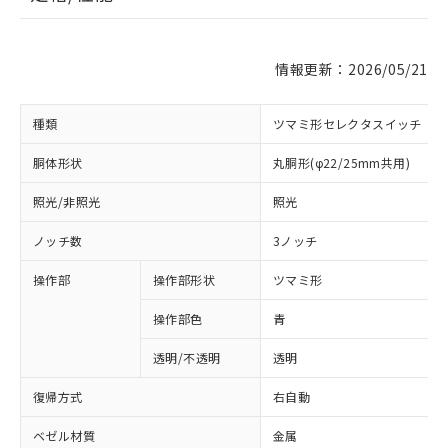
情報更新：2026/05/21
種類
ツマミ形セレクタスイッチ
胴体形状
丸胴形(φ22/25mm共用)
照光/非照光
照光
ノッチ数
3ノッチ
操作部
操作部形状
ツマミ形
操作部色
青
透明/不透明
透明
復帰方式
右自動
ベゼル材質
金属