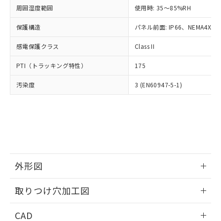
い合わせください。
お客様が当ウェブサイト上で当社にご
周囲湿度範囲
使用時: 35～85%RH
※3 非含有証明書ダウンロード
登録された部品リストについて、当社
保護構造
パネル前面: IP66、NEMA4X, N
および当社の共同利用者が、当社の製
下記の非含有証明書をダウンロードするこ
品・サービスに関するお客様との取
とができます。
感電保護クラス
Class II
合意する
キャンセル
引・商談に必要な範囲で利用すること
をご了承ください。
EU RoHS指令（10物質）の非含有証明書
PTI（トラッキング特性）
175
※当社の共同利用者とは、
"個人情報
51物質の非含有証明書（当社基準）
の共同利用に関して"
の「1.共同利
汚染度
3 (EN60947-5-1)
※本証明書は発行日時点で非含有を証明す
用者の範囲」に記載されている法人を
るもので、過去に遡って非含有を証明する
指します。
ものではありません。
また、RoHS指令のフタル酸エステル類４
物質の対応では、対応完了までの期間は出
荷製品に未対応品が混在することから備考
欄に対応日を記載しておりました。
既に当社にて対応品への在庫切替を完了
外形図
していることから、特段のことがない限
り、2022年1月12日より割愛しておりま
情報更新：2026/05/21
取りつけ穴加工図
す。
情報更新：2026/05/21
CAD