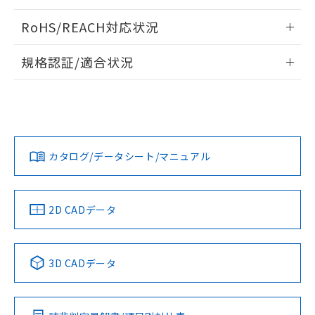
ログイン/会員登録いただくと、CADデータをダウンロー
RoHS/REACH対応状況
ドすることができます。
情報更新：2026/7/29
規格認証/適合状況
ログイン/会員登録
EU RoHS
注意事項・凡例
A22NW-3MR-TAA-P202-AAについての規格認証/適合状況に
ついては、「カスタマーサポートセンタ お客様相談室」また
は貴社担当オムロン営業員または販売店にお問い合わせくだ
対応状況
対応予定月
※1
※2
さい。
ダウンロードデータをご利用いただく前に、以下を必ずお読
みください。
カタログ/データシート/マニュアル
対応済み
ソフトウェアの使用条件
お問い合わせ
中国 RoHS
注意事項・凡例
2D CADデータ
中国 RoHS表
※1 ※2
3D CADデータ
Pb
Hg
Cd
Cr(VI)