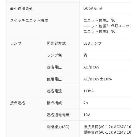
最小適用負荷
DC5V 6mA
スイッチユニット構成
ユニット位置1: NC
ユニット位置2: 点灯ユニット
※1 対応状況
ユニット位置3: NC
ランプ
照光部方式
LEDランプ
対応済み：EU RoHS指令（10物質）の
非含有に対応した製品が提供可能な商品で
ランプ色
青
す。
対応予定：EU RoHS指令（10物質）の非含
定格電圧
AC/DC6V
ご利用条件
有に対応した製品に切り替える予定のある
商品です。
使用電圧
AC/DC6V±10%
対応予定なし：EU RoHS指令（10物質）の
以下の条件をお読みいただき、同意のうえ
非含有に非対応の商品で、対応品を出す予
定格電流
11mA
ご利用ください。
定はありません。
調査・確認中：EU RoHS指令（10物質）の
接点定格
接点構成
2b
本サービスは、当社制御機器事業取扱
※1 中国RoHS○×表
非含有の対応状況を調査中または確認中の
商品の当社在庫状況および標準価格
定格通電電流
10A
商品です。
(税抜)を提供させていただくもので
「○」：最大均質材料含有率が中国RoHSの
非該当品：ライセンス料など無形物で、有
す。
開閉能力(AC)
抵抗負荷(AC-12): AC24V 10A/A
基準値以下であることを示します。
害物質有無と関係のない商品です。
当社制御機器事業取扱商品の中には、
誘導負荷(AC-15): AC24V 10A/AC
「×」：最大均質材料含有率が中国RoHSの
仕入先様の事情により、非含有部品として