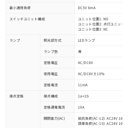
最小適用負荷
DC5V 6mA
スイッチユニット構成
ユニット位置1: NO
ユニット位置2: 点灯ユニット
ユニット位置3: NC
ランプ
照光部方式
LEDランプ
ランプ色
青
※1 対応状況
定格電圧
AC/DC6V
対応済み：EU RoHS指令（10物質）の
使用電圧
AC/DC6V±10%
非含有に対応した製品が提供可能な商品で
す。
定格電流
11mA
対応予定：EU RoHS指令（10物質）の非含
ご利用条件
有に対応した製品に切り替える予定のある
接点定格
接点構成
1a+1b
商品です。
対応予定なし：EU RoHS指令（10物質）の
定格通電電流
10A
以下の条件をお読みいただき、同意のうえ
非含有に非対応の商品で、対応品を出す予
ご利用ください。
定はありません。
開閉能力(AC)
抵抗負荷(AC-12): AC24V 10A/A
誘導負荷(AC-15): AC24V 10A/AC
調査・確認中：EU RoHS指令（10物質）の
本サービスは、当社制御機器事業取扱