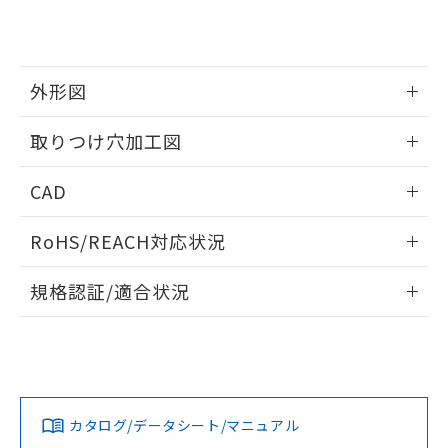
り、2022年1月12日より割愛しておりま
す。
外形図
情報更新：2026/05/21
取りつけ穴加工図
情報更新：2026/05/21
CAD
ログイン/会員登録いただくと、CADデータをダウンロー
RoHS/REACH対応状況
ドすることができます。
情報更新：2026/7/29
規格認証/適合状況
ログイン/会員登録
EU RoHS
注意事項・凡例
A22NW-3MR-TAA-P102-AAについての規格認証/適合状況に
ついては、「カスタマーサポートセンタ お客様相談室」また
は貴社担当オムロン営業員または販売店にお問い合わせくだ
対応状況
対応予定月
※1
※2
さい。
ダウンロードデータをご利用いただく前に、以下を必ずお読
みください。
カタログ/データシート/マニュアル
対応済み
ソフトウェアの使用条件
お問い合わせ