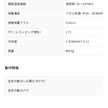
準値以下であることを示します。
該第三者に通知します。また当社は、
示しないようお願いします。
周囲湿度範囲
使用時: 35～85%RH
部品在庫の切り替え状況などにより、予定
「10」：通常の使用状況下において有害物
販売先および販売に係わる関係者が違
マイパーツ機能（部品リスト作成サー
空
受注生産機種、また在庫状況の
月が前後することがあります。
質が外部に漏えいし、環境に深刻な影響を
法に輸出するおそれがある場合は、取
ビス）をご利用いただくには、I-Web
保護構造
パネル前面: IP66、NEMA4X, N
白
情報を公開していない機種
及ぼさない年数を意味します。
り引きをいたしません。
メンバーズにご登録されている必要が
「－」：未確認です。当社販売部門へお問
感電保護クラス
Class II
あります。
い合わせください。
お客様が当ウェブサイト上で当社にご
※3 非含有証明書ダウンロード
PTI（トラッキング特性）
175
登録された部品リストについて、当社
および当社の共同利用者が、当社の製
下記の非含有証明書をダウンロードするこ
汚染度
3 (EN60947-5-1)
品・サービスに関するお客様との取
とができます。
合意する
キャンセル
引・商談に必要な範囲で利用すること
質量
約60g
をご了承ください。
EU RoHS指令（10物質）の非含有証明書
※当社の共同利用者とは、
"個人情報
51物質の非含有証明書（当社基準）
の共同利用に関して"
の「1.共同利
※本証明書は発行日時点で非含有を証明す
動作特性
用者の範囲」に記載されている法人を
るもので、過去に遡って非含有を証明する
指します。
ものではありません。
全体の動きに必要な力(TTF)
また、RoHS指令のフタル酸エステル類４
物質の対応では、対応完了までの期間は出
全体の動き(TT)
荷製品に未対応品が混在することから備考
欄に対応日を記載しておりました。
既に当社にて対応品への在庫切替を完了
していることから、特段のことがない限