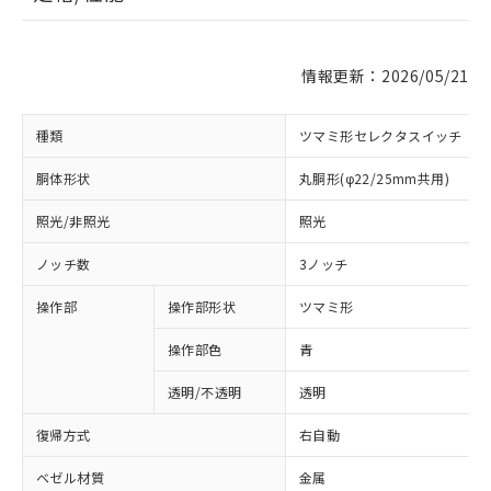
情報更新：2026/05/21
種類
ツマミ形セレクタスイッチ
胴体形状
丸胴形(φ22/25mm共用)
照光/非照光
照光
ノッチ数
3ノッチ
操作部
操作部形状
ツマミ形
操作部色
青
透明/不透明
透明
復帰方式
右自動
ベゼル材質
金属