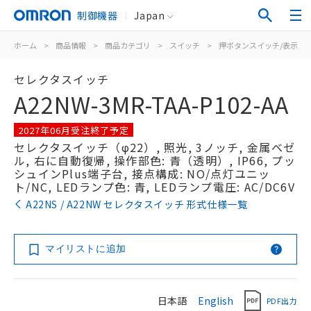
制御機器
Japan
ホーム
>
商品情報
>
商品カテゴリ
>
スイッチ
>
押ボタンスイッチ/表示灯
セレクタスイッチ
A22NW-3MR-TAA-P102-AA
2027年06月受注終了予定
セレクタスイッチ（φ22）, 照光, 3ノッチ, 金属ベゼ
ル, 右に自動復帰, 操作部色: 青（透明）, IP66, プッ
シュインPlus端子台, 接点構成: NO/点灯ユニッ
ト/NC, LEDランプ色: 青, LEDランプ電圧: AC/DC6V
A22NS / A22NW セレクタスイッチ 形式仕様一覧
マイリストに追加
日本語
English
PDF出力