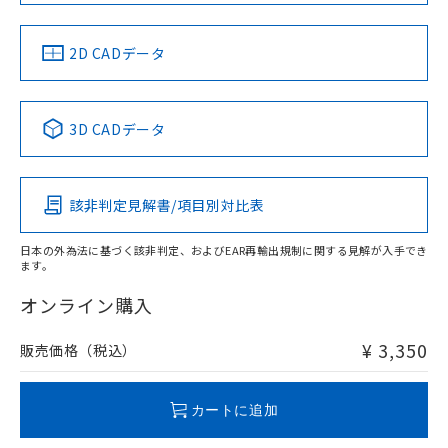
中国 RoHS
注意事項・凡例
2D CADデータ
中国 RoHS表
※1 ※2
3D CADデータ
Pb
Hg
Cd
Cr(VI)
該非判定見解書/項目別対比表
X
O
O
O
日本の外為法に基づく該非判定、およびEAR再輸出規制に関する見解が入手でき
ます。
"対応済み"や非含有の記載がされた商品であっても、流通
在庫等で未対応品が混在する可能性があります。
オンライン購入
非含有品が必要な際は、弊社営業部門もしくは販売店へお
問い合わせください。
¥ 3,350
販売価格（税込）
この製品のRoHS/REACH対応状況ページへ
カートに追加