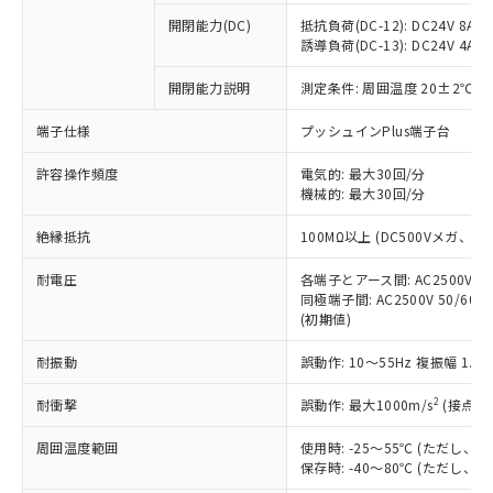
※1 中国RoHS○×表
非含有の対応状況を調査中または確認中の
商品の当社在庫状況および標準価格
開閉能力(DC)
抵抗負荷(DC-12): DC24V 8A/DC
商品です。
(税抜)を提供させていただくもので
誘導負荷(DC-13): DC24V 4A/DC
「○」：最大均質材料含有率が中国RoHSの
非該当品：ライセンス料など無形物で、有
す。
基準値以下であることを示します。
害物質有無と関係のない商品です。
開閉能力説明
測定条件: 周囲温度 20±2℃、
当社制御機器事業取扱商品の中には、
「×」：最大均質材料含有率が中国RoHSの
仕入先様の事情により、非含有部品として
本サービスの対象外となる商品もある
基準値を超えていることを示します。
いたものが、含有品と判明した場合などや
当社は、これら貴社製品のうち、外国
端子仕様
プッシュインPlus端子台
ことをご了承ください。
「－」：未確認です。当社販売部門へお問
むを得ず変更することがあります。
為替および外国貿易法に定める商品
在庫状況および標準価格照会結果は、
い合わせください。
許容操作頻度
電気的: 最大30回/分
（以下｢規制貨物等」という）を輸出
記載している更新日時点での社内デー
機械的: 最大30回/分
*EU RoHS指令（10物質）：
または国外への提供する場合は、日本
記
タに基づき作成されるものであり、閲
説明
鉛(Pb) 1000ppm以下、 水銀(Hg) 1000ppm以下、 カド
*中国RoHS10物質の基準値 (GB/T26572)：
国政府の輸出許可(または役務取引許
号
覧された時点での実際の在庫および標
ミウム(Cd) 100ppm以下、
Pb(鉛) :1000ppm、 Hg(水銀) : 1000ppm、 Cd(カドミウ
絶縁抵抗
100MΩ以上 (DC500Vメガ、
可)を取得するなどの必要な手続きを
六価クロム(Cr(Ⅵ)) 1000ppm以下、ポリ臭化ビフェニル
ム) : 100ppm、
準価格とは異なる場合があることをご
類(PBB) 1000ppm以下、ポリ臭化ジフェニルエーテル類
Cr(Ⅵ)(六価クロム) : 1000ppm、 PBBs(ポリ臭化ビフェ
とります。
了承ください。
(PBDE) 1000ppm以下、フタル酸ビス(2-エチルヘキシ
耐電圧
各端子とアース間: AC2500V 50/
○
一定数以上の在庫あり
ニル類) : 1000ppm、 PBDEs(ポリ臭化ジフェニルエーテ
当社は規制貨物を破棄する場合は、完
ル) (DEHP)(別名：DOP) 1000ppm以下、フタル酸ブチ
正式な納期状況および標準価格はお客
ル類) : 1000ppm、
同極端子間: AC2500V 50/60
ルベンジル（BBP） 1000ppm以下、フタル酸ジブチル
全に破砕するなど、違法に輸出されな
DBP(フタル酸ジブチル) : 1000ppm、 DIBP(フタル酸ジ
(初期値)
様のお取引先、またはお客様担当のオ
（DBP） 1000ppm以下、フタル酸ジイソブチル
イソブチル) : 1000ppm、 BBP(フタル酸ブチルベンジ
△
一定数には満たないが在庫あり
いよう必要な手段を講じます。
ムロン制御機器販売店・当社販売員に
(DIBP) 1000ppm以下
ル) : 1000ppm、
当社は貴社製品を、核兵器、ミサイ
但し、RoHS指令で産業用監視および制御機器に対する
耐振動
誤動作: 10～55Hz 複振幅 1.
DEHP(フタル酸ビス(2-エチルヘキシル)) : 1000ppm
ご相談ください。
適用除外項目は除く。
ル、化学兵器、生物兵器またはその他
－
在庫なし(最新の在庫状況につ
オムロン制御機器販売店や当社販売拠
フタル酸エステル類の４物質については閾値を超える意
2
耐衝撃
誤動作: 最大1000m/s
(接点開
武器並びにこれらの製造装置等に一切
いては、お客様のお取引先、ま
図的な使用がないことを確認しています。
点は「
販売ネットワーク
」をご確認
※2 環境保護使用期限
使用いたしません。
たはお客様担当のオムロン制御
ください。
周囲温度範囲
使用時: -25～55℃ (ただし
当社は、貴社製品を第三者に販売する
機器販売店・当社販売員にご確
在庫状況および標準価格結果を当社の
保存時: -40～80℃ (ただし
※2 対応予定月
「ｅ」：有害物質（10物質）のすべてが基
場合は、上記1、2および3の内容を当
認ください)
事前の承諾なく第三者に漏洩または開