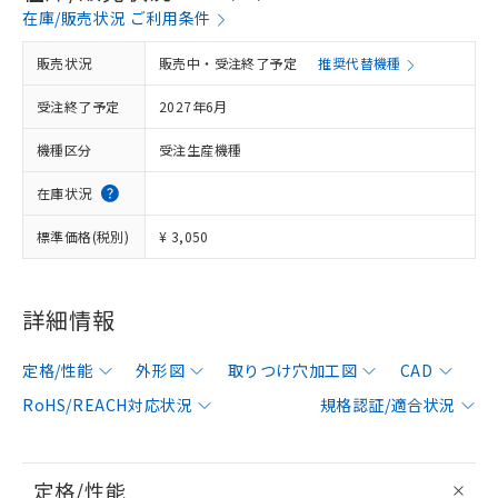
在庫/販売状況 ご利用条件
販売状況
販売中・受注終了予定
推奨代替機種
受注終了予定
2027年6月
機種区分
受注生産機種
在庫状況
標準価格(税別)
¥ 3,050
詳細情報
定格/性能
外形図
取りつけ穴加工図
CAD
RoHS/REACH対応状況
規格認証/適合状況
定格/性能