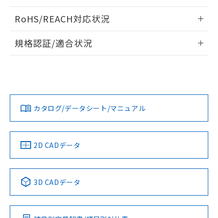
ログイン/会員登録いただくと、CADデータをダウンロー
RoHS/REACH対応状況
ドすることができます。
情報更新：2026/7/29
規格認証/適合状況
ログイン/会員登録
EU RoHS
注意事項・凡例
UL認証
CSA認証
CEマーキング
Yes
Yes
Yes
対応状況
対応予定月
※1
※2
ダウンロードデータをご利用いただく前に、以下を必ずお読
みください。
カタログ/データシート/マニュアル
対応済み
ソフトウェアの使用条件
LR型式承認
DNV型式承認
BV型式承認
KR型式承
（イギリス
（ノルウェー
（フランス
（韓国
船舶規格）
船舶規格）
船舶規格）
船舶規格
中国 RoHS
注意事項・凡例
2D CADデータ
No
No
No
No
中国 RoHS表
※1 ※2
3D CADデータ
この製品の規格認証/適合状況ページへ
Pb
Hg
Cd
Cr(VI)
その他の認証はこちらのページからご検索ください