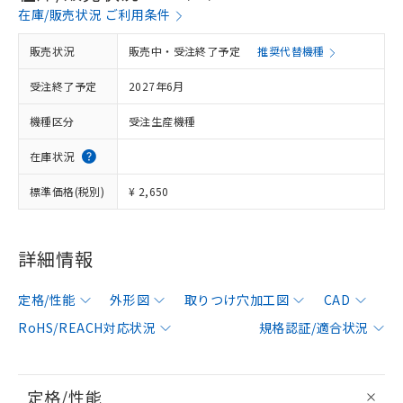
在庫/販売状況 ご利用条件
販売状況
販売中・受注終了予定
推奨代替機種
受注終了予定
2027年6月
機種区分
受注生産機種
在庫状況
標準価格(税別)
¥ 2,650
詳細情報
定格/性能
外形図
取りつけ穴加工図
CAD
RoHS/REACH対応状況
規格認証/適合状況
定格/性能