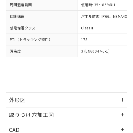
い合わせください。
お客様が当ウェブサイト上で当社にご
周囲湿度範囲
使用時: 35～85%RH
※3 非含有証明書ダウンロード
登録された部品リストについて、当社
保護構造
パネル前面: IP66、NEMA4X, N
および当社の共同利用者が、当社の製
下記の非含有証明書をダウンロードするこ
品・サービスに関するお客様との取
とができます。
感電保護クラス
Class II
合意する
キャンセル
引・商談に必要な範囲で利用すること
をご了承ください。
EU RoHS指令（10物質）の非含有証明書
PTI（トラッキング特性）
175
※当社の共同利用者とは、
"個人情報
51物質の非含有証明書（当社基準）
の共同利用に関して"
の「1.共同利
汚染度
3 (EN60947-5-1)
※本証明書は発行日時点で非含有を証明す
用者の範囲」に記載されている法人を
るもので、過去に遡って非含有を証明する
指します。
ものではありません。
また、RoHS指令のフタル酸エステル類４
物質の対応では、対応完了までの期間は出
荷製品に未対応品が混在することから備考
欄に対応日を記載しておりました。
既に当社にて対応品への在庫切替を完了
外形図
していることから、特段のことがない限
り、2022年1月12日より割愛しておりま
情報更新：2026/05/21
取りつけ穴加工図
す。
情報更新：2026/05/21
CAD