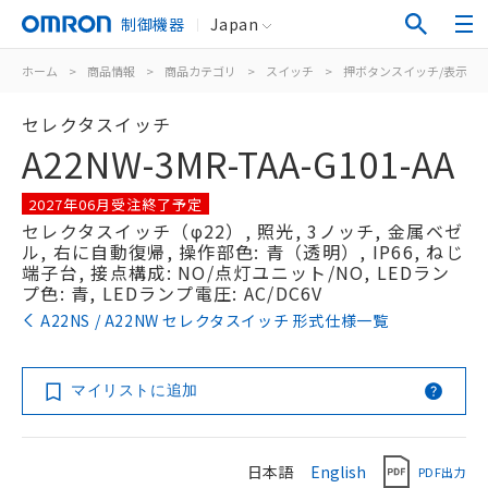
制御機器
Japan
ホーム
>
商品情報
>
商品カテゴリ
>
スイッチ
>
押ボタンスイッチ/表示灯
セレクタスイッチ
A22NW-3MR-TAA-G101-AA
2027年06月受注終了予定
セレクタスイッチ（φ22）, 照光, 3ノッチ, 金属ベゼ
ル, 右に自動復帰, 操作部色: 青（透明）, IP66, ねじ
端子台, 接点構成: NO/点灯ユニット/NO, LEDラン
プ色: 青, LEDランプ電圧: AC/DC6V
A22NS / A22NW セレクタスイッチ 形式仕様一覧
マイリストに追加
日本語
English
PDF出力