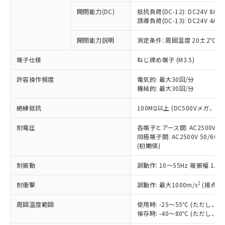
本サービスの対象外となる商品もある
基準値を超えていることを示します。
いたものが、含有品と判明した場合などや
当社は、これら貴社製品のうち、外国
ことをご了承ください。
開閉能力(DC)
抵抗負荷(DC-12): DC24V 8A/DC
「－」：未確認です。当社販売部門へお問
むを得ず変更することがあります。
為替および外国貿易法に定める商品
誘導負荷(DC-13): DC24V 4A/DC
在庫状況および標準価格照会結果は、
い合わせください。
（以下｢規制貨物等」という）を輸出
記載している更新日時点での社内デー
*EU RoHS指令（10物質）：
または国外への提供する場合は、日本
開閉能力説明
測定条件: 周囲温度 20±2℃、
記
タに基づき作成されるものであり、閲
説明
鉛(Pb) 1000ppm以下、 水銀(Hg) 1000ppm以下、 カド
*中国RoHS10物質の基準値 (GB/T26572)：
国政府の輸出許可(または役務取引許
号
覧された時点での実際の在庫および標
ミウム(Cd) 100ppm以下、
Pb(鉛) :1000ppm、 Hg(水銀) : 1000ppm、 Cd(カドミウ
端子仕様
ねじ締め端子 (M3.5)
可)を取得するなどの必要な手続きを
六価クロム(Cr(Ⅵ)) 1000ppm以下、ポリ臭化ビフェニル
ム) : 100ppm、
準価格とは異なる場合があることをご
類(PBB) 1000ppm以下、ポリ臭化ジフェニルエーテル類
Cr(Ⅵ)(六価クロム) : 1000ppm、 PBBs(ポリ臭化ビフェ
とります。
了承ください。
(PBDE) 1000ppm以下、フタル酸ビス(2-エチルヘキシ
○
一定数以上の在庫あり
ニル類) : 1000ppm、 PBDEs(ポリ臭化ジフェニルエーテ
許容操作頻度
電気的: 最大30回/分
当社は規制貨物を破棄する場合は、完
ル) (DEHP)(別名：DOP) 1000ppm以下、フタル酸ブチ
正式な納期状況および標準価格はお客
ル類) : 1000ppm、
機械的: 最大30回/分
ルベンジル（BBP） 1000ppm以下、フタル酸ジブチル
全に破砕するなど、違法に輸出されな
DBP(フタル酸ジブチル) : 1000ppm、 DIBP(フタル酸ジ
様のお取引先、またはお客様担当のオ
（DBP） 1000ppm以下、フタル酸ジイソブチル
イソブチル) : 1000ppm、 BBP(フタル酸ブチルベンジ
△
一定数には満たないが在庫あり
いよう必要な手段を講じます。
ムロン制御機器販売店・当社販売員に
(DIBP) 1000ppm以下
ル) : 1000ppm、
絶縁抵抗
100MΩ以上 (DC500Vメガ、
当社は貴社製品を、核兵器、ミサイ
但し、RoHS指令で産業用監視および制御機器に対する
DEHP(フタル酸ビス(2-エチルヘキシル)) : 1000ppm
ご相談ください。
適用除外項目は除く。
ル、化学兵器、生物兵器またはその他
－
在庫なし(最新の在庫状況につ
オムロン制御機器販売店や当社販売拠
耐電圧
各端子とアース間: AC2500V 50/
フタル酸エステル類の４物質については閾値を超える意
武器並びにこれらの製造装置等に一切
いては、お客様のお取引先、ま
図的な使用がないことを確認しています。
同極端子間: AC2500V 50/60
点は「
販売ネットワーク
」をご確認
※2 環境保護使用期限
使用いたしません。
(初期値)
たはお客様担当のオムロン制御
ください。
当社は、貴社製品を第三者に販売する
機器販売店・当社販売員にご確
在庫状況および標準価格結果を当社の
※2 対応予定月
「ｅ」：有害物質（10物質）のすべてが基
耐振動
誤動作: 10～55Hz 複振幅 1.
場合は、上記1、2および3の内容を当
認ください)
事前の承諾なく第三者に漏洩または開
準値以下であることを示します。
該第三者に通知します。また当社は、
示しないようお願いします。
2
耐衝撃
誤動作: 最大1000m/s
(接点開
部品在庫の切り替え状況などにより、予定
「10」：通常の使用状況下において有害物
販売先および販売に係わる関係者が違
マイパーツ機能（部品リスト作成サー
空
受注生産機種、また在庫状況の
月が前後することがあります。
質が外部に漏えいし、環境に深刻な影響を
法に輸出するおそれがある場合は、取
ビス）をご利用いただくには、I-Web
白
情報を公開していない機種
周囲温度範囲
使用時: -25～55℃ (ただし
及ぼさない年数を意味します。
り引きをいたしません。
メンバーズにご登録されている必要が
保存時: -40～80℃ (ただし
「－」：未確認です。当社販売部門へお問
あります。