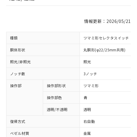
情報更新：2026/05/21
種類
ツマミ形セレクタスイッチ
胴体形状
丸胴形(φ22/25mm共用)
照光/非照光
照光
ノッチ数
3ノッチ
操作部
操作部形状
ツマミ形
操作部色
青
透明/不透明
透明
復帰方式
右自動
ベゼル材質
金属