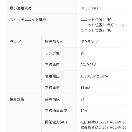
最小適用負荷
DC5V 6mA
スイッチユニット構成
ユニット位置1: NO
ユニット位置2: 点灯ユニット
※1 対応状況
ユニット位置3: NO
ランプ
照光部方式
LEDランプ
対応済み：EU RoHS指令（10物質）の
非含有に対応した製品が提供可能な商品で
ランプ色
青
す。
対応予定：EU RoHS指令（10物質）の非含
定格電圧
AC/DC6V
ご利用条件
有に対応した製品に切り替える予定のある
商品です。
使用電圧
AC/DC6V±10%
対応予定なし：EU RoHS指令（10物質）の
以下の条件をお読みいただき、同意のうえ
非含有に非対応の商品で、対応品を出す予
定格電流
11mA
ご利用ください。
定はありません。
調査・確認中：EU RoHS指令（10物質）の
接点定格
接点構成
2a
本サービスは、当社制御機器事業取扱
※1 中国RoHS○×表
非含有の対応状況を調査中または確認中の
商品の当社在庫状況および標準価格
定格通電電流
10A
商品です。
(税抜)を提供させていただくもので
「○」：最大均質材料含有率が中国RoHSの
非該当品：ライセンス料など無形物で、有
す。
開閉能力(AC)
抵抗負荷(AC-12): AC24V 10A/A
基準値以下であることを示します。
害物質有無と関係のない商品です。
当社制御機器事業取扱商品の中には、
誘導負荷(AC-15): AC24V 10A/AC
「×」：最大均質材料含有率が中国RoHSの
仕入先様の事情により、非含有部品として