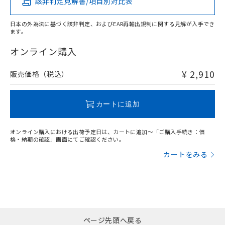
該非判定見解書/項目別対比表
X
O
O
O
日本の外為法に基づく該非判定、およびEAR再輸出規制に関する見解が入手でき
ます。
"対応済み"や非含有の記載がされた商品であっても、流通
在庫等で未対応品が混在する可能性があります。
オンライン購入
非含有品が必要な際は、弊社営業部門もしくは販売店へお
問い合わせください。
¥ 2,910
販売価格（税込）
この製品のRoHS/REACH対応状況ページへ
カートに追加
オンライン購入における出荷予定日は、カートに追加～「ご購入手続き：価
格・納期の確認」画面にてご確認ください。
カートをみる
ページ先頭へ戻る