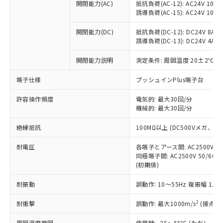
当社制御機器事業取扱商品の中には、
開閉能力(AC)
抵抗負荷(AC-12): AC24V 10A/A
「×」：最大均質材料含有率が中国RoHSの
仕入先様の事情により、非含有部品として
本サービスの対象外となる商品もある
誘導負荷(AC-15): AC24V 10A/AC
基準値を超えていることを示します。
いたものが、含有品と判明した場合などや
当社は、これら貴社製品のうち、外国
ことをご了承ください。
「－」：未確認です。当社販売部門へお問
むを得ず変更することがあります。
為替および外国貿易法に定める商品
在庫状況および標準価格照会結果は、
開閉能力(DC)
抵抗負荷(DC-12): DC24V 8A/DC
い合わせください。
（以下｢規制貨物等」という）を輸出
誘導負荷(DC-13): DC24V 4A/DC
記載している更新日時点での社内デー
*EU RoHS指令（10物質）：
または国外への提供する場合は、日本
記
タに基づき作成されるものであり、閲
説明
鉛(Pb) 1000ppm以下、 水銀(Hg) 1000ppm以下、 カド
*中国RoHS10物質の基準値 (GB/T26572)：
国政府の輸出許可(または役務取引許
開閉能力説明
測定条件: 周囲温度 20±2℃、
号
覧された時点での実際の在庫および標
ミウム(Cd) 100ppm以下、
Pb(鉛) :1000ppm、 Hg(水銀) : 1000ppm、 Cd(カドミウ
可)を取得するなどの必要な手続きを
六価クロム(Cr(Ⅵ)) 1000ppm以下、ポリ臭化ビフェニル
ム) : 100ppm、
準価格とは異なる場合があることをご
類(PBB) 1000ppm以下、ポリ臭化ジフェニルエーテル類
端子仕様
Cr(Ⅵ)(六価クロム) : 1000ppm、 PBBs(ポリ臭化ビフェ
プッシュインPlus端子台
とります。
了承ください。
(PBDE) 1000ppm以下、フタル酸ビス(2-エチルヘキシ
○
一定数以上の在庫あり
ニル類) : 1000ppm、 PBDEs(ポリ臭化ジフェニルエーテ
当社は規制貨物を破棄する場合は、完
ル) (DEHP)(別名：DOP) 1000ppm以下、フタル酸ブチ
正式な納期状況および標準価格はお客
ル類) : 1000ppm、
許容操作頻度
電気的: 最大30回/分
ルベンジル（BBP） 1000ppm以下、フタル酸ジブチル
全に破砕するなど、違法に輸出されな
DBP(フタル酸ジブチル) : 1000ppm、 DIBP(フタル酸ジ
様のお取引先、またはお客様担当のオ
（DBP） 1000ppm以下、フタル酸ジイソブチル
機械的: 最大30回/分
イソブチル) : 1000ppm、 BBP(フタル酸ブチルベンジ
△
一定数には満たないが在庫あり
いよう必要な手段を講じます。
ムロン制御機器販売店・当社販売員に
(DIBP) 1000ppm以下
ル) : 1000ppm、
当社は貴社製品を、核兵器、ミサイ
但し、RoHS指令で産業用監視および制御機器に対する
DEHP(フタル酸ビス(2-エチルヘキシル)) : 1000ppm
ご相談ください。
絶縁抵抗
100MΩ以上 (DC500Vメガ、
適用除外項目は除く。
ル、化学兵器、生物兵器またはその他
－
在庫なし(最新の在庫状況につ
オムロン制御機器販売店や当社販売拠
フタル酸エステル類の４物質については閾値を超える意
武器並びにこれらの製造装置等に一切
いては、お客様のお取引先、ま
図的な使用がないことを確認しています。
点は「
販売ネットワーク
」をご確認
耐電圧
各端子とアース間: AC2500V 50/
※2 環境保護使用期限
使用いたしません。
たはお客様担当のオムロン制御
同極端子間: AC2500V 50/60
ください。
当社は、貴社製品を第三者に販売する
(初期値)
機器販売店・当社販売員にご確
在庫状況および標準価格結果を当社の
※2 対応予定月
「ｅ」：有害物質（10物質）のすべてが基
場合は、上記1、2および3の内容を当
認ください)
事前の承諾なく第三者に漏洩または開
準値以下であることを示します。
耐振動
誤動作: 10～55Hz 複振幅 1.
該第三者に通知します。また当社は、
示しないようお願いします。
部品在庫の切り替え状況などにより、予定
「10」：通常の使用状況下において有害物
販売先および販売に係わる関係者が違
マイパーツ機能（部品リスト作成サー
空
受注生産機種、また在庫状況の
2
耐衝撃
誤動作: 最大1000m/s
(接点開
月が前後することがあります。
質が外部に漏えいし、環境に深刻な影響を
法に輸出するおそれがある場合は、取
ビス）をご利用いただくには、I-Web
白
情報を公開していない機種
及ぼさない年数を意味します。
り引きをいたしません。
メンバーズにご登録されている必要が
周囲温度範囲
使用時: -25～55℃ (ただし