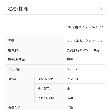
定格/性能
情報更新：2026/05/21
種類
ツマミ形セレクタスイッチ
胴体形状
丸胴形(φ22/25mm共用)
照光/非照光
照光
ノッチ数
3ノッチ
操作部
操作部形状
ツマミ形
操作部色
白
透明/不透明
透明
復帰方式
手動