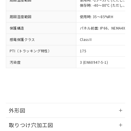
「－」：未確認です。当社販売部門へお問
あります。
保存時: -40～80℃ (ただし
い合わせください。
お客様が当ウェブサイト上で当社にご
※3 非含有証明書ダウンロード
登録された部品リストについて、当社
周囲湿度範囲
使用時: 35～85%RH
および当社の共同利用者が、当社の製
下記の非含有証明書をダウンロードするこ
保護構造
パネル前面: IP66、NEMA4X, N
品・サービスに関するお客様との取
とができます。
合意する
キャンセル
引・商談に必要な範囲で利用すること
感電保護クラス
Class II
をご了承ください。
EU RoHS指令（10物質）の非含有証明書
※当社の共同利用者とは、
"個人情報
PTI（トラッキング特性）
51物質の非含有証明書（当社基準）
175
の共同利用に関して"
の「1.共同利
※本証明書は発行日時点で非含有を証明す
用者の範囲」に記載されている法人を
汚染度
3 (EN60947-5-1)
るもので、過去に遡って非含有を証明する
指します。
ものではありません。
また、RoHS指令のフタル酸エステル類４
物質の対応では、対応完了までの期間は出
荷製品に未対応品が混在することから備考
欄に対応日を記載しておりました。
既に当社にて対応品への在庫切替を完了
していることから、特段のことがない限
外形図
り、2022年1月12日より割愛しておりま
す。
情報更新：2026/05/21
取りつけ穴加工図