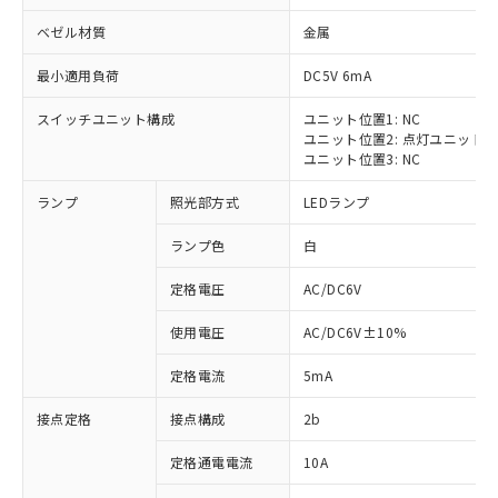
ベゼル材質
金属
最小適用負荷
DC5V 6mA
スイッチユニット構成
ユニット位置1: NC
※1 対応状況
ユニット位置2: 点灯ユニット
ユニット位置3: NC
対応済み：EU RoHS指令（10物質）の
ランプ
照光部方式
LEDランプ
非含有に対応した製品が提供可能な商品で
す。
ランプ色
白
対応予定：EU RoHS指令（10物質）の非含
ご利用条件
有に対応した製品に切り替える予定のある
定格電圧
AC/DC6V
商品です。
対応予定なし：EU RoHS指令（10物質）の
使用電圧
AC/DC6V±10%
以下の条件をお読みいただき、同意のうえ
非含有に非対応の商品で、対応品を出す予
ご利用ください。
定はありません。
定格電流
5mA
調査・確認中：EU RoHS指令（10物質）の
本サービスは、当社制御機器事業取扱
※1 中国RoHS○×表
非含有の対応状況を調査中または確認中の
接点定格
接点構成
2b
商品の当社在庫状況および標準価格
商品です。
(税抜)を提供させていただくもので
「○」：最大均質材料含有率が中国RoHSの
定格通電電流
10A
非該当品：ライセンス料など無形物で、有
す。
基準値以下であることを示します。
害物質有無と関係のない商品です。