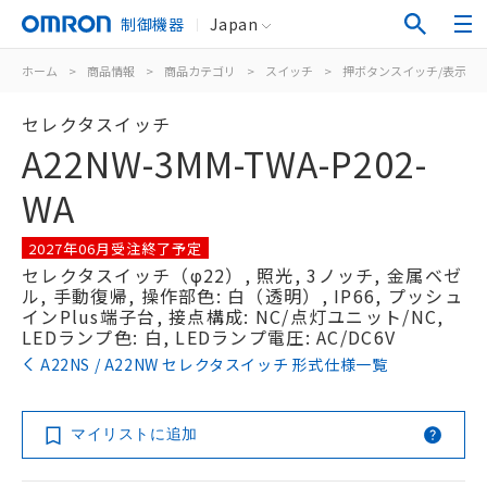
制御機器
Japan
ホーム
>
商品情報
>
商品カテゴリ
>
スイッチ
>
押ボタンスイッチ/表示灯
セレクタスイッチ
A22NW-3MM-TWA-P202-
WA
2027年06月受注終了予定
セレクタスイッチ（φ22）, 照光, 3ノッチ, 金属ベゼ
ル, 手動復帰, 操作部色: 白（透明）, IP66, プッシュ
インPlus端子台, 接点構成: NC/点灯ユニット/NC,
LEDランプ色: 白, LEDランプ電圧: AC/DC6V
A22NS / A22NW セレクタスイッチ 形式仕様一覧
マイリストに追加