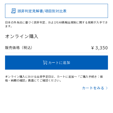
該非判定見解書/項目別対比表
X
O
O
O
日本の外為法に基づく該非判定、およびEAR再輸出規制に関する見解が入手でき
ます。
"対応済み"や非含有の記載がされた商品であっても、流通
在庫等で未対応品が混在する可能性があります。
オンライン購入
非含有品が必要な際は、弊社営業部門もしくは販売店へお
問い合わせください。
¥ 3,350
販売価格（税込）
この製品のRoHS/REACH対応状況ページへ
カートに追加
オンライン購入における出荷予定日は、カートに追加～「ご購入手続き：価
格・納期の確認」画面にてご確認ください。
カートをみる