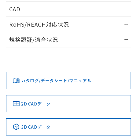
情報更新：2026/05/21
CAD
ログイン/会員登録いただくと、CADデータをダウンロー
RoHS/REACH対応状況
ドすることができます。
情報更新：2026/7/29
規格認証/適合状況
ログイン/会員登録
EU RoHS
注意事項・凡例
A22NW-3MM-TWA-P202-WAについての規格認証/適合状況に
ついては、「カスタマーサポートセンタ お客様相談室」また
は貴社担当オムロン営業員または販売店にお問い合わせくだ
対応状況
対応予定月
※1
※2
さい。
ダウンロードデータをご利用いただく前に、以下を必ずお読
みください。
カタログ/データシート/マニュアル
対応済み
ソフトウェアの使用条件
お問い合わせ
中国 RoHS
注意事項・凡例
2D CADデータ
中国 RoHS表
※1 ※2
3D CADデータ
Pb
Hg
Cd
Cr(VI)