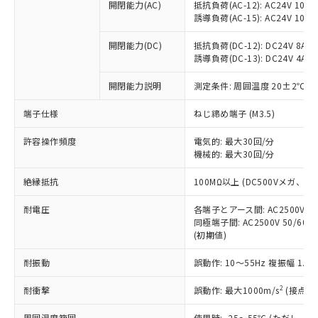
ご利用ください。
定はありません。
開閉能力(AC)
抵抗負荷(AC-12): AC24V 10A/A
誘導負荷(AC-15): AC24V 10A/AC
調査・確認中：EU RoHS指令（10物質）の
本サービスは、当社制御機器事業取扱
※1 中国RoHS○×表
非含有の対応状況を調査中または確認中の
商品の当社在庫状況および標準価格
開閉能力(DC)
抵抗負荷(DC-12): DC24V 8A/DC
商品です。
(税抜)を提供させていただくもので
誘導負荷(DC-13): DC24V 4A/DC
「○」：最大均質材料含有率が中国RoHSの
非該当品：ライセンス料など無形物で、有
す。
基準値以下であることを示します。
害物質有無と関係のない商品です。
当社制御機器事業取扱商品の中には、
開閉能力説明
測定条件: 周囲温度 20±2℃、
「×」：最大均質材料含有率が中国RoHSの
仕入先様の事情により、非含有部品として
本サービスの対象外となる商品もある
基準値を超えていることを示します。
いたものが、含有品と判明した場合などや
当社は、これら貴社製品のうち、外国
端子仕様
ねじ締め端子 (M3.5)
ことをご了承ください。
「－」：未確認です。当社販売部門へお問
むを得ず変更することがあります。
為替および外国貿易法に定める商品
在庫状況および標準価格照会結果は、
い合わせください。
許容操作頻度
（以下｢規制貨物等」という）を輸出
電気的: 最大30回/分
記載している更新日時点での社内デー
機械的: 最大30回/分
*EU RoHS指令（10物質）：
または国外への提供する場合は、日本
記
タに基づき作成されるものであり、閲
説明
鉛(Pb) 1000ppm以下、 水銀(Hg) 1000ppm以下、 カド
*中国RoHS10物質の基準値 (GB/T26572)：
国政府の輸出許可(または役務取引許
号
覧された時点での実際の在庫および標
ミウム(Cd) 100ppm以下、
Pb(鉛) :1000ppm、 Hg(水銀) : 1000ppm、 Cd(カドミウ
絶縁抵抗
100MΩ以上 (DC500Vメガ、
可)を取得するなどの必要な手続きを
六価クロム(Cr(Ⅵ)) 1000ppm以下、ポリ臭化ビフェニル
ム) : 100ppm、
準価格とは異なる場合があることをご
類(PBB) 1000ppm以下、ポリ臭化ジフェニルエーテル類
Cr(Ⅵ)(六価クロム) : 1000ppm、 PBBs(ポリ臭化ビフェ
とります。
了承ください。
(PBDE) 1000ppm以下、フタル酸ビス(2-エチルヘキシ
耐電圧
○
一定数以上の在庫あり
各端子とアース間: AC2500V 50/
ニル類) : 1000ppm、 PBDEs(ポリ臭化ジフェニルエーテ
当社は規制貨物を破棄する場合は、完
ル) (DEHP)(別名：DOP) 1000ppm以下、フタル酸ブチ
正式な納期状況および標準価格はお客
ル類) : 1000ppm、
同極端子間: AC2500V 50/60
ルベンジル（BBP） 1000ppm以下、フタル酸ジブチル
全に破砕するなど、違法に輸出されな
DBP(フタル酸ジブチル) : 1000ppm、 DIBP(フタル酸ジ
様のお取引先、またはお客様担当のオ
(初期値)
（DBP） 1000ppm以下、フタル酸ジイソブチル
イソブチル) : 1000ppm、 BBP(フタル酸ブチルベンジ
△
一定数には満たないが在庫あり
いよう必要な手段を講じます。
ムロン制御機器販売店・当社販売員に
(DIBP) 1000ppm以下
ル) : 1000ppm、
当社は貴社製品を、核兵器、ミサイ
但し、RoHS指令で産業用監視および制御機器に対する
耐振動
誤動作: 10～55Hz 複振幅 1.
DEHP(フタル酸ビス(2-エチルヘキシル)) : 1000ppm
ご相談ください。
適用除外項目は除く。
ル、化学兵器、生物兵器またはその他
－
在庫なし(最新の在庫状況につ
オムロン制御機器販売店や当社販売拠
フタル酸エステル類の４物質については閾値を超える意
2
耐衝撃
武器並びにこれらの製造装置等に一切
誤動作: 最大1000m/s
(接点開
いては、お客様のお取引先、ま
図的な使用がないことを確認しています。
点は「
販売ネットワーク
」をご確認
※2 環境保護使用期限
使用いたしません。
たはお客様担当のオムロン制御
ください。
周囲温度範囲
使用時: -25～55℃ (ただし