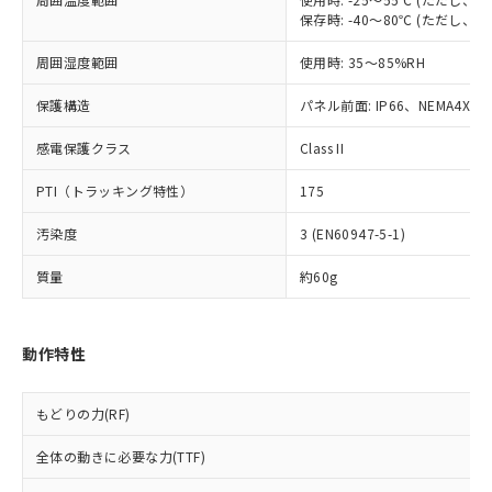
当社は、貴社製品を第三者に販売する
機器販売店・当社販売員にご確
在庫状況および標準価格結果を当社の
保存時: -40～80℃ (ただし
※2 対応予定月
「ｅ」：有害物質（10物質）のすべてが基
場合は、上記1、2および3の内容を当
認ください)
事前の承諾なく第三者に漏洩または開
準値以下であることを示します。
該第三者に通知します。また当社は、
示しないようお願いします。
周囲湿度範囲
使用時: 35～85%RH
部品在庫の切り替え状況などにより、予定
「10」：通常の使用状況下において有害物
販売先および販売に係わる関係者が違
マイパーツ機能（部品リスト作成サー
空
受注生産機種、また在庫状況の
月が前後することがあります。
質が外部に漏えいし、環境に深刻な影響を
法に輸出するおそれがある場合は、取
ビス）をご利用いただくには、I-Web
保護構造
白
情報を公開していない機種
パネル前面: IP66、NEMA4X, N
及ぼさない年数を意味します。
り引きをいたしません。
メンバーズにご登録されている必要が
「－」：未確認です。当社販売部門へお問
感電保護クラス
あります。
Class II
い合わせください。
お客様が当ウェブサイト上で当社にご
※3 非含有証明書ダウンロード
PTI（トラッキング特性）
175
登録された部品リストについて、当社
および当社の共同利用者が、当社の製
下記の非含有証明書をダウンロードするこ
汚染度
3 (EN60947-5-1)
品・サービスに関するお客様との取
とができます。
合意する
キャンセル
引・商談に必要な範囲で利用すること
質量
約60g
をご了承ください。
EU RoHS指令（10物質）の非含有証明書
※当社の共同利用者とは、
"個人情報
51物質の非含有証明書（当社基準）
の共同利用に関して"
の「1.共同利
※本証明書は発行日時点で非含有を証明す
動作特性
用者の範囲」に記載されている法人を
るもので、過去に遡って非含有を証明する
指します。
ものではありません。
もどりの力(RF)
また、RoHS指令のフタル酸エステル類４
物質の対応では、対応完了までの期間は出
全体の動きに必要な力(TTF)
荷製品に未対応品が混在することから備考
欄に対応日を記載しておりました。