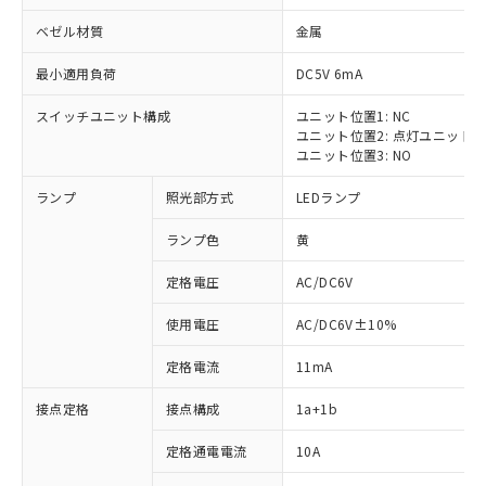
ベゼル材質
金属
最小適用負荷
DC5V 6mA
スイッチユニット構成
ユニット位置1: NC
ユニット位置2: 点灯ユニット
ユニット位置3: NO
ランプ
照光部方式
LEDランプ
ランプ色
黄
※1 対応状況
定格電圧
AC/DC6V
対応済み：EU RoHS指令（10物質）の
使用電圧
AC/DC6V±10%
非含有に対応した製品が提供可能な商品で
す。
定格電流
11mA
対応予定：EU RoHS指令（10物質）の非含
ご利用条件
有に対応した製品に切り替える予定のある
接点定格
接点構成
1a+1b
商品です。
対応予定なし：EU RoHS指令（10物質）の
定格通電電流
10A
以下の条件をお読みいただき、同意のうえ
非含有に非対応の商品で、対応品を出す予