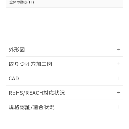
全体の動き(TT)
既に当社にて対応品への在庫切替を完了
していることから、特段のことがない限
り、2022年1月12日より割愛しておりま
す。
外形図
情報更新：2026/05/21
取りつけ穴加工図
情報更新：2026/05/21
CAD
ログイン/会員登録いただくと、CADデータをダウンロー
RoHS/REACH対応状況
ドすることができます。
情報更新：2026/7/29
規格認証/適合状況
ログイン/会員登録
EU RoHS
注意事項・凡例
UL認証
CSA認証
CEマーキング