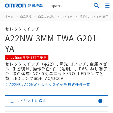
制御機器
Japan
ホーム
>
商品情報
>
商品カテゴリ
>
スイッチ
>
押ボタンスイッチ/表示灯
セレクタスイッチ
A22NW-3MM-TWA-G201-
YA
2027年06月受注終了予定
セレクタスイッチ（φ22）, 照光, 3ノッチ, 金属ベゼ
ル, 手動復帰, 操作部色: 白（透明）, IP66, ねじ端子
台, 接点構成: NC/点灯ユニット/NO, LEDランプ色:
黄, LEDランプ電圧: AC/DC6V
A22NS / A22NW セレクタスイッチ 形式仕様一覧
マイリストに追加