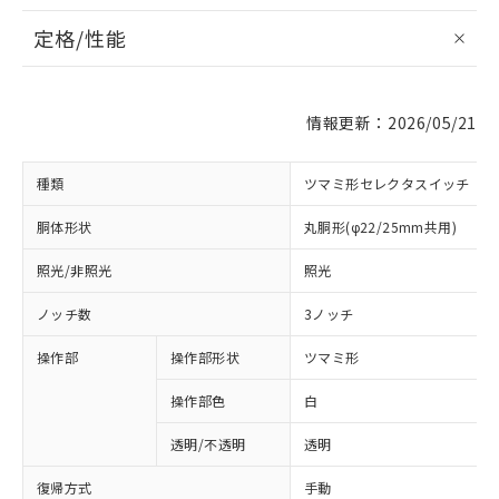
定格/性能
情報更新：2026/05/21
種類
ツマミ形セレクタスイッチ
胴体形状
丸胴形(φ22/25mm共用)
照光/非照光
照光
ノッチ数
3ノッチ
操作部
操作部形状
ツマミ形
操作部色
白
透明/不透明
透明
復帰方式
手動