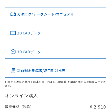
Yes
Yes
Yes
対応状況
対応予定月
※1
※2
ダウンロードデータをご利用いただく前に、以下を必ずお読
みください。
カタログ/データシート/マニュアル
対応済み
ソフトウェアの使用条件
LR型式承認
DNV型式承認
BV型式承認
KR型式承
（イギリス
（ノルウェー
（フランス
（韓国
船舶規格）
船舶規格）
船舶規格）
船舶規格
中国 RoHS
注意事項・凡例
2D CADデータ
No
No
No
No
中国 RoHS表
※1 ※2
3D CADデータ
この製品の規格認証/適合状況ページへ
Pb
Hg
Cd
Cr(VI)
その他の認証はこちらのページからご検索ください
該非判定見解書/項目別対比表
X
O
O
O
日本の外為法に基づく該非判定、およびEAR再輸出規制に関する見解が入手でき
ます。
"対応済み"や非含有の記載がされた商品であっても、流通
在庫等で未対応品が混在する可能性があります。
オンライン購入
非含有品が必要な際は、弊社営業部門もしくは販売店へお
問い合わせください。
¥ 2,910
販売価格（税込）