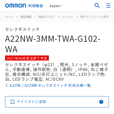
制御機器
Japan
ホーム
>
商品情報
>
商品カテゴリ
>
スイッチ
>
押ボタンスイッチ/表示灯
セレクタスイッチ
A22NW-3MM-TWA-G102-
WA
2027年06月受注終了予定
セレクタスイッチ（φ22）, 照光, 3ノッチ, 金属ベゼ
ル, 手動復帰, 操作部色: 白（透明）, IP66, ねじ端子
台, 接点構成: NO/点灯ユニット/NC, LEDランプ色:
白, LEDランプ電圧: AC/DC6V
A22NS / A22NW セレクタスイッチ 形式仕様一覧
マイリストに追加