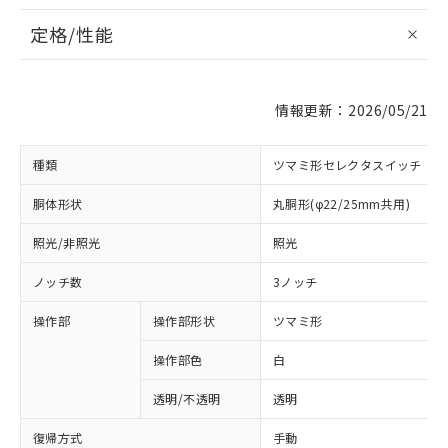
定格/性能
情報更新：2026/05/21
種類
ツマミ形セレクタスイッチ
胴体形状
丸胴形(φ22/25mm共用)
照光/非照光
照光
ノッチ数
3ノッチ
操作部
操作部形状
ツマミ形
操作部色
白
透明/不透明
透明
復帰方式
手動