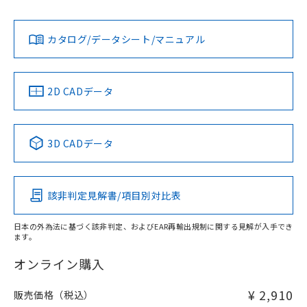
Yes
Yes
Yes
対応状況
対応予定月
※1
※2
ダウンロードデータをご利用いただく前に、以下を必ずお読
みください。
カタログ/データシート/マニュアル
対応済み
ソフトウェアの使用条件
LR型式承認
DNV型式承認
BV型式承認
KR型式承
（イギリス
（ノルウェー
（フランス
（韓国
船舶規格）
船舶規格）
船舶規格）
船舶規格
中国 RoHS
注意事項・凡例
2D CADデータ
No
No
No
No
中国 RoHS表
※1 ※2
3D CADデータ
この製品の規格認証/適合状況ページへ
Pb
Hg
Cd
Cr(VI)
その他の認証はこちらのページからご検索ください
該非判定見解書/項目別対比表
X
O
O
O
日本の外為法に基づく該非判定、およびEAR再輸出規制に関する見解が入手でき
ます。
"対応済み"や非含有の記載がされた商品であっても、流通
在庫等で未対応品が混在する可能性があります。
オンライン購入
非含有品が必要な際は、弊社営業部門もしくは販売店へお
問い合わせください。
¥ 2,910
販売価格（税込）