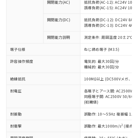
ご利用ください。
定はありません。
開閉能力(AC)
抵抗負荷(AC-12): AC24V 10A/A
誘導負荷(AC-15): AC24V 10A/AC
調査・確認中：EU RoHS指令（10物質）の
本サービスは、当社制御機器事業取扱
※1 中国RoHS○×表
非含有の対応状況を調査中または確認中の
商品の当社在庫状況および標準価格
開閉能力(DC)
抵抗負荷(DC-12): DC24V 8A/DC
商品です。
(税抜)を提供させていただくもので
誘導負荷(DC-13): DC24V 4A/DC
「○」：最大均質材料含有率が中国RoHSの
非該当品：ライセンス料など無形物で、有
す。
基準値以下であることを示します。
害物質有無と関係のない商品です。
当社制御機器事業取扱商品の中には、
開閉能力説明
測定条件: 周囲温度 20±2℃、
「×」：最大均質材料含有率が中国RoHSの
仕入先様の事情により、非含有部品として
本サービスの対象外となる商品もある
基準値を超えていることを示します。
いたものが、含有品と判明した場合などや
当社は、これら貴社製品のうち、外国
端子仕様
ねじ締め端子 (M3.5)
ことをご了承ください。
「－」：未確認です。当社販売部門へお問
むを得ず変更することがあります。
為替および外国貿易法に定める商品
在庫状況および標準価格照会結果は、
い合わせください。
許容操作頻度
（以下｢規制貨物等」という）を輸出
電気的: 最大30回/分
記載している更新日時点での社内デー
機械的: 最大30回/分
*EU RoHS指令（10物質）：
または国外への提供する場合は、日本
記
タに基づき作成されるものであり、閲
説明
鉛(Pb) 1000ppm以下、 水銀(Hg) 1000ppm以下、 カド
*中国RoHS10物質の基準値 (GB/T26572)：
国政府の輸出許可(または役務取引許
号
覧された時点での実際の在庫および標
ミウム(Cd) 100ppm以下、
Pb(鉛) :1000ppm、 Hg(水銀) : 1000ppm、 Cd(カドミウ
絶縁抵抗
100MΩ以上 (DC500Vメガ、
可)を取得するなどの必要な手続きを
六価クロム(Cr(Ⅵ)) 1000ppm以下、ポリ臭化ビフェニル
ム) : 100ppm、
準価格とは異なる場合があることをご
類(PBB) 1000ppm以下、ポリ臭化ジフェニルエーテル類
Cr(Ⅵ)(六価クロム) : 1000ppm、 PBBs(ポリ臭化ビフェ
とります。
了承ください。
(PBDE) 1000ppm以下、フタル酸ビス(2-エチルヘキシ
耐電圧
○
一定数以上の在庫あり
各端子とアース間: AC2500V 50/
ニル類) : 1000ppm、 PBDEs(ポリ臭化ジフェニルエーテ
当社は規制貨物を破棄する場合は、完
ル) (DEHP)(別名：DOP) 1000ppm以下、フタル酸ブチ
正式な納期状況および標準価格はお客
ル類) : 1000ppm、
同極端子間: AC2500V 50/60
ルベンジル（BBP） 1000ppm以下、フタル酸ジブチル
全に破砕するなど、違法に輸出されな
DBP(フタル酸ジブチル) : 1000ppm、 DIBP(フタル酸ジ
様のお取引先、またはお客様担当のオ
(初期値)
（DBP） 1000ppm以下、フタル酸ジイソブチル
イソブチル) : 1000ppm、 BBP(フタル酸ブチルベンジ
△
一定数には満たないが在庫あり
いよう必要な手段を講じます。
ムロン制御機器販売店・当社販売員に
(DIBP) 1000ppm以下
ル) : 1000ppm、
当社は貴社製品を、核兵器、ミサイ
但し、RoHS指令で産業用監視および制御機器に対する
耐振動
誤動作: 10～55Hz 複振幅 1.
DEHP(フタル酸ビス(2-エチルヘキシル)) : 1000ppm
ご相談ください。
適用除外項目は除く。
ル、化学兵器、生物兵器またはその他
－
在庫なし(最新の在庫状況につ
オムロン制御機器販売店や当社販売拠
フタル酸エステル類の４物質については閾値を超える意
2
耐衝撃
武器並びにこれらの製造装置等に一切
誤動作: 最大1000m/s
(接点開
いては、お客様のお取引先、ま
図的な使用がないことを確認しています。
点は「
販売ネットワーク
」をご確認
※2 環境保護使用期限
使用いたしません。
たはお客様担当のオムロン制御
ください。
周囲温度範囲
使用時: -25～55℃ (ただし