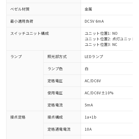
ベゼル材質
金属
最小適用負荷
DC5V 6mA
スイッチユニット構成
ユニット位置1: NO
ユニット位置2: 点灯ユニット
ユニット位置3: NC
ランプ
照光部方式
LEDランプ
ランプ色
白
※1 対応状況
定格電圧
AC/DC6V
対応済み：EU RoHS指令（10物質）の
使用電圧
AC/DC6V±10%
非含有に対応した製品が提供可能な商品で
す。
定格電流
5mA
対応予定：EU RoHS指令（10物質）の非含
ご利用条件
有に対応した製品に切り替える予定のある
接点定格
接点構成
1a+1b
商品です。
対応予定なし：EU RoHS指令（10物質）の
定格通電電流
10A
以下の条件をお読みいただき、同意のうえ
非含有に非対応の商品で、対応品を出す予