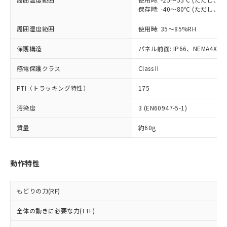
当社は、貴社製品を第三者に販売する
機器販売店・当社販売員にご確
在庫状況および標準価格結果を当社の
保存時: -40～80℃ (ただし
※2 対応予定月
「ｅ」：有害物質（10物質）のすべてが基
場合は、上記1、2および3の内容を当
認ください)
事前の承諾なく第三者に漏洩または開
準値以下であることを示します。
該第三者に通知します。また当社は、
示しないようお願いします。
周囲湿度範囲
使用時: 35～85%RH
部品在庫の切り替え状況などにより、予定
「10」：通常の使用状況下において有害物
販売先および販売に係わる関係者が違
マイパーツ機能（部品リスト作成サー
空
受注生産機種、また在庫状況の
月が前後することがあります。
質が外部に漏えいし、環境に深刻な影響を
法に輸出するおそれがある場合は、取
ビス）をご利用いただくには、I-Web
保護構造
白
情報を公開していない機種
パネル前面: IP66、NEMA4X, N
及ぼさない年数を意味します。
り引きをいたしません。
メンバーズにご登録されている必要が
「－」：未確認です。当社販売部門へお問
感電保護クラス
あります。
Class II
い合わせください。
お客様が当ウェブサイト上で当社にご
※3 非含有証明書ダウンロード
PTI（トラッキング特性）
175
登録された部品リストについて、当社
および当社の共同利用者が、当社の製
下記の非含有証明書をダウンロードするこ
汚染度
3 (EN60947-5-1)
品・サービスに関するお客様との取
とができます。
合意する
キャンセル
引・商談に必要な範囲で利用すること
質量
約60g
をご了承ください。
EU RoHS指令（10物質）の非含有証明書
※当社の共同利用者とは、
"個人情報
51物質の非含有証明書（当社基準）
の共同利用に関して"
の「1.共同利
※本証明書は発行日時点で非含有を証明す
動作特性
用者の範囲」に記載されている法人を
るもので、過去に遡って非含有を証明する
指します。
ものではありません。
もどりの力(RF)
また、RoHS指令のフタル酸エステル類４
物質の対応では、対応完了までの期間は出
全体の動きに必要な力(TTF)
荷製品に未対応品が混在することから備考
欄に対応日を記載しておりました。