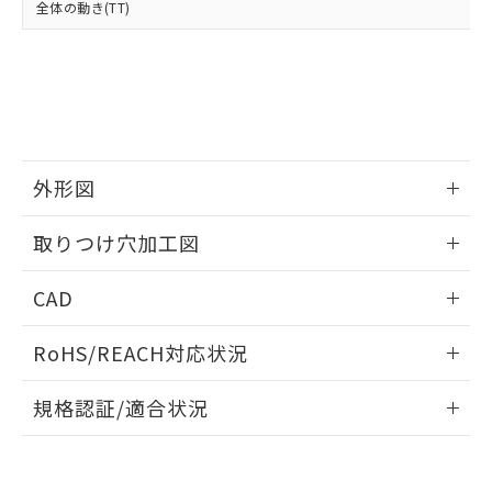
全体の動き(TT)
既に当社にて対応品への在庫切替を完了
していることから、特段のことがない限
り、2022年1月12日より割愛しておりま
す。
外形図
情報更新：2026/05/21
取りつけ穴加工図
情報更新：2026/05/21
CAD
ログイン/会員登録いただくと、CADデータをダウンロー
RoHS/REACH対応状況
ドすることができます。
情報更新：2026/7/29
規格認証/適合状況
ログイン/会員登録
EU RoHS
注意事項・凡例
UL認証
CSA認証
CEマーキング