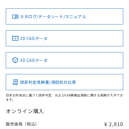
Yes
Yes
Yes
対応状況
対応予定月
※1
※2
ダウンロードデータをご利用いただく前に、以下を必ずお読
みください。
カタログ/データシート/マニュアル
対応済み
ソフトウェアの使用条件
LR型式承認
DNV型式承認
BV型式承認
KR型式承
（イギリス
（ノルウェー
（フランス
（韓国
船舶規格）
船舶規格）
船舶規格）
船舶規格
中国 RoHS
注意事項・凡例
2D CADデータ
No
No
No
No
中国 RoHS表
※1 ※2
3D CADデータ
この製品の規格認証/適合状況ページへ
Pb
Hg
Cd
Cr(VI)
その他の認証はこちらのページからご検索ください
該非判定見解書/項目別対比表
X
O
O
O
日本の外為法に基づく該非判定、およびEAR再輸出規制に関する見解が入手でき
ます。
"対応済み"や非含有の記載がされた商品であっても、流通
在庫等で未対応品が混在する可能性があります。
オンライン購入
非含有品が必要な際は、弊社営業部門もしくは販売店へお
問い合わせください。
¥ 2,910
販売価格（税込）