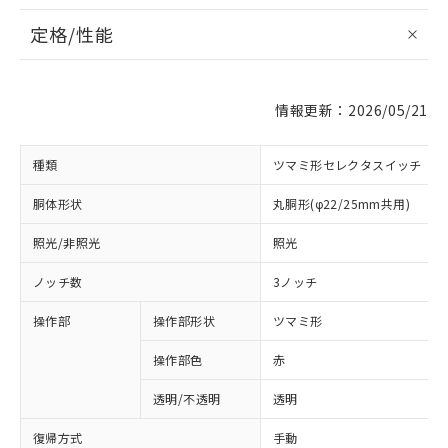
定格/性能
情報更新：2026/05/21
種類
ツマミ形セレクタスイッチ
胴体形状
丸胴形(φ22/25mm共用)
照光/非照光
照光
ノッチ数
3ノッチ
操作部
操作部形状
ツマミ形
操作部色
赤
透明/不透明
透明
復帰方式
手動