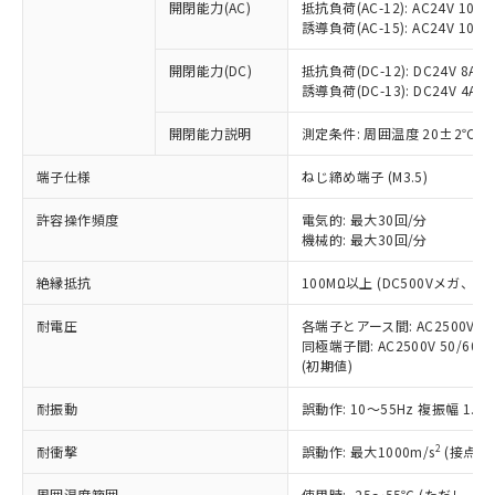
ご利用ください。
定はありません。
開閉能力(AC)
抵抗負荷(AC-12): AC24V 10A/A
誘導負荷(AC-15): AC24V 10A/AC
調査・確認中：EU RoHS指令（10物質）の
本サービスは、当社制御機器事業取扱
※1 中国RoHS○×表
非含有の対応状況を調査中または確認中の
商品の当社在庫状況および標準価格
開閉能力(DC)
抵抗負荷(DC-12): DC24V 8A/DC
商品です。
(税抜)を提供させていただくもので
誘導負荷(DC-13): DC24V 4A/DC
「○」：最大均質材料含有率が中国RoHSの
非該当品：ライセンス料など無形物で、有
す。
基準値以下であることを示します。
害物質有無と関係のない商品です。
当社制御機器事業取扱商品の中には、
開閉能力説明
測定条件: 周囲温度 20±2℃、
「×」：最大均質材料含有率が中国RoHSの
仕入先様の事情により、非含有部品として
本サービスの対象外となる商品もある
基準値を超えていることを示します。
いたものが、含有品と判明した場合などや
当社は、これら貴社製品のうち、外国
端子仕様
ねじ締め端子 (M3.5)
ことをご了承ください。
「－」：未確認です。当社販売部門へお問
むを得ず変更することがあります。
為替および外国貿易法に定める商品
在庫状況および標準価格照会結果は、
い合わせください。
許容操作頻度
（以下｢規制貨物等」という）を輸出
電気的: 最大30回/分
記載している更新日時点での社内デー
機械的: 最大30回/分
*EU RoHS指令（10物質）：
または国外への提供する場合は、日本
記
タに基づき作成されるものであり、閲
説明
鉛(Pb) 1000ppm以下、 水銀(Hg) 1000ppm以下、 カド
*中国RoHS10物質の基準値 (GB/T26572)：
国政府の輸出許可(または役務取引許
号
覧された時点での実際の在庫および標
ミウム(Cd) 100ppm以下、
Pb(鉛) :1000ppm、 Hg(水銀) : 1000ppm、 Cd(カドミウ
絶縁抵抗
100MΩ以上 (DC500Vメガ、
可)を取得するなどの必要な手続きを
六価クロム(Cr(Ⅵ)) 1000ppm以下、ポリ臭化ビフェニル
ム) : 100ppm、
準価格とは異なる場合があることをご
類(PBB) 1000ppm以下、ポリ臭化ジフェニルエーテル類
Cr(Ⅵ)(六価クロム) : 1000ppm、 PBBs(ポリ臭化ビフェ
とります。
了承ください。
(PBDE) 1000ppm以下、フタル酸ビス(2-エチルヘキシ
耐電圧
○
一定数以上の在庫あり
各端子とアース間: AC2500V 50/
ニル類) : 1000ppm、 PBDEs(ポリ臭化ジフェニルエーテ
当社は規制貨物を破棄する場合は、完
ル) (DEHP)(別名：DOP) 1000ppm以下、フタル酸ブチ
正式な納期状況および標準価格はお客
ル類) : 1000ppm、
同極端子間: AC2500V 50/60
ルベンジル（BBP） 1000ppm以下、フタル酸ジブチル
全に破砕するなど、違法に輸出されな
DBP(フタル酸ジブチル) : 1000ppm、 DIBP(フタル酸ジ
様のお取引先、またはお客様担当のオ
(初期値)
（DBP） 1000ppm以下、フタル酸ジイソブチル
イソブチル) : 1000ppm、 BBP(フタル酸ブチルベンジ
△
一定数には満たないが在庫あり
いよう必要な手段を講じます。
ムロン制御機器販売店・当社販売員に
(DIBP) 1000ppm以下
ル) : 1000ppm、
当社は貴社製品を、核兵器、ミサイ
但し、RoHS指令で産業用監視および制御機器に対する
耐振動
誤動作: 10～55Hz 複振幅 1.
DEHP(フタル酸ビス(2-エチルヘキシル)) : 1000ppm
ご相談ください。
適用除外項目は除く。
ル、化学兵器、生物兵器またはその他
－
在庫なし(最新の在庫状況につ
オムロン制御機器販売店や当社販売拠
フタル酸エステル類の４物質については閾値を超える意
2
耐衝撃
武器並びにこれらの製造装置等に一切
誤動作: 最大1000m/s
(接点開
いては、お客様のお取引先、ま
図的な使用がないことを確認しています。
点は「
販売ネットワーク
」をご確認
※2 環境保護使用期限
使用いたしません。
たはお客様担当のオムロン制御
ください。
周囲温度範囲
使用時: -25～55℃ (ただし