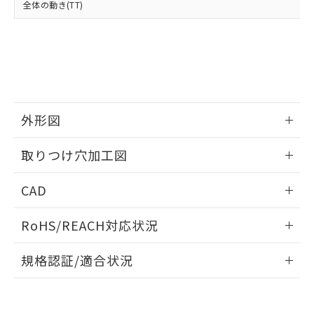
全体の動き(TT)
既に当社にて対応品への在庫切替を完了
していることから、特段のことがない限
り、2022年1月12日より割愛しておりま
す。
外形図
情報更新：2026/05/21
取りつけ穴加工図
情報更新：2026/05/21
CAD
ログイン/会員登録いただくと、CADデータをダウンロー
RoHS/REACH対応状況
ドすることができます。
情報更新：2026/7/29
規格認証/適合状況
ログイン/会員登録
EU RoHS
注意事項・凡例
UL認証
CSA認証
CEマーキング