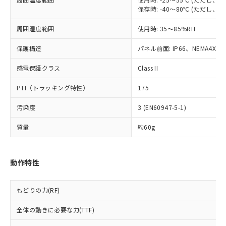
当社は、貴社製品を第三者に販売する
機器販売店・当社販売員にご確
在庫状況および標準価格結果を当社の
保存時: -40～80℃ (ただし
※2 対応予定月
「ｅ」：有害物質（10物質）のすべてが基
場合は、上記1、2および3の内容を当
認ください)
事前の承諾なく第三者に漏洩または開
準値以下であることを示します。
該第三者に通知します。また当社は、
示しないようお願いします。
周囲湿度範囲
使用時: 35～85%RH
部品在庫の切り替え状況などにより、予定
「10」：通常の使用状況下において有害物
販売先および販売に係わる関係者が違
マイパーツ機能（部品リスト作成サー
空
受注生産機種、また在庫状況の
月が前後することがあります。
質が外部に漏えいし、環境に深刻な影響を
法に輸出するおそれがある場合は、取
ビス）をご利用いただくには、I-Web
保護構造
白
情報を公開していない機種
パネル前面: IP66、NEMA4X, N
及ぼさない年数を意味します。
り引きをいたしません。
メンバーズにご登録されている必要が
「－」：未確認です。当社販売部門へお問
感電保護クラス
あります。
Class II
い合わせください。
お客様が当ウェブサイト上で当社にご
※3 非含有証明書ダウンロード
PTI（トラッキング特性）
175
登録された部品リストについて、当社
および当社の共同利用者が、当社の製
下記の非含有証明書をダウンロードするこ
汚染度
3 (EN60947-5-1)
品・サービスに関するお客様との取
とができます。
合意する
キャンセル
引・商談に必要な範囲で利用すること
質量
約60g
をご了承ください。
EU RoHS指令（10物質）の非含有証明書
※当社の共同利用者とは、
"個人情報
51物質の非含有証明書（当社基準）
の共同利用に関して"
の「1.共同利
※本証明書は発行日時点で非含有を証明す
動作特性
用者の範囲」に記載されている法人を
るもので、過去に遡って非含有を証明する
指します。
ものではありません。
もどりの力(RF)
また、RoHS指令のフタル酸エステル類４
物質の対応では、対応完了までの期間は出
全体の動きに必要な力(TTF)
荷製品に未対応品が混在することから備考
欄に対応日を記載しておりました。