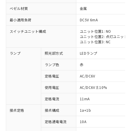
ベゼル材質
金属
最小適用負荷
DC5V 6mA
スイッチユニット構成
ユニット位置1: NO
ユニット位置2: 点灯ユニット
ユニット位置3: NC
ランプ
照光部方式
LEDランプ
ランプ色
赤
※1 対応状況
定格電圧
AC/DC6V
対応済み：EU RoHS指令（10物質）の
使用電圧
AC/DC6V±10%
非含有に対応した製品が提供可能な商品で
す。
定格電流
11mA
対応予定：EU RoHS指令（10物質）の非含
ご利用条件
有に対応した製品に切り替える予定のある
接点定格
接点構成
1a+1b
商品です。
対応予定なし：EU RoHS指令（10物質）の
定格通電電流
10A
以下の条件をお読みいただき、同意のうえ
非含有に非対応の商品で、対応品を出す予