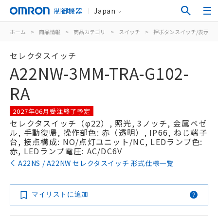
制御機器
Japan
ホーム
>
商品情報
>
商品カテゴリ
>
スイッチ
>
押ボタンスイッチ/表示灯
セレクタスイッチ
A22NW-3MM-TRA-G102-
RA
2027年06月受注終了予定
セレクタスイッチ（φ22）, 照光, 3ノッチ, 金属ベゼ
ル, 手動復帰, 操作部色: 赤（透明）, IP66, ねじ端子
台, 接点構成: NO/点灯ユニット/NC, LEDランプ色:
赤, LEDランプ電圧: AC/DC6V
A22NS / A22NW セレクタスイッチ 形式仕様一覧
マイリストに追加