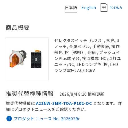
日本語
English
PDF出力
商品概要
セレクタスイッチ（φ22）, 照光, 3
ノッチ, 金属ベゼル, 手動復帰, 操作
部色: 橙（透明）, IP66, プッシュイ
ンPlus端子台, 接点構成: NO/点灯ユ
ニット/NC, LEDランプ色: 橙, LED
ランプ電圧: AC/DC6V
推奨代替機種情報
2026/8/4 8:16 情報更新
推奨代替機種は
A22NW-3MM-TOA-P102-OC
となります。詳
細はプロダクトニュースをご確認ください。
プロダクト ニュース No. 2026039c