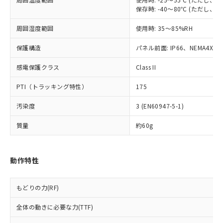
当社は、貴社製品を第三者に販売する
機器販売店・当社販売員にご確
在庫状況および標準価格結果を当社の
保存時: -40～80℃ (ただし
※2 対応予定月
「ｅ」：有害物質（10物質）のすべてが基
場合は、上記1、2および3の内容を当
認ください)
事前の承諾なく第三者に漏洩または開
準値以下であることを示します。
該第三者に通知します。また当社は、
示しないようお願いします。
周囲湿度範囲
使用時: 35～85%RH
部品在庫の切り替え状況などにより、予定
「10」：通常の使用状況下において有害物
販売先および販売に係わる関係者が違
マイパーツ機能（部品リスト作成サー
空
受注生産機種、また在庫状況の
月が前後することがあります。
質が外部に漏えいし、環境に深刻な影響を
法に輸出するおそれがある場合は、取
ビス）をご利用いただくには、I-Web
保護構造
白
情報を公開していない機種
パネル前面: IP66、NEMA4X, N
及ぼさない年数を意味します。
り引きをいたしません。
メンバーズにご登録されている必要が
「－」：未確認です。当社販売部門へお問
感電保護クラス
あります。
Class II
い合わせください。
お客様が当ウェブサイト上で当社にご
※3 非含有証明書ダウンロード
PTI（トラッキング特性）
175
登録された部品リストについて、当社
および当社の共同利用者が、当社の製
下記の非含有証明書をダウンロードするこ
汚染度
3 (EN60947-5-1)
品・サービスに関するお客様との取
とができます。
合意する
キャンセル
引・商談に必要な範囲で利用すること
質量
約60g
をご了承ください。
EU RoHS指令（10物質）の非含有証明書
※当社の共同利用者とは、
"個人情報
51物質の非含有証明書（当社基準）
の共同利用に関して"
の「1.共同利
※本証明書は発行日時点で非含有を証明す
動作特性
用者の範囲」に記載されている法人を
るもので、過去に遡って非含有を証明する
指します。
ものではありません。
もどりの力(RF)
また、RoHS指令のフタル酸エステル類４
物質の対応では、対応完了までの期間は出
全体の動きに必要な力(TTF)
荷製品に未対応品が混在することから備考
欄に対応日を記載しておりました。