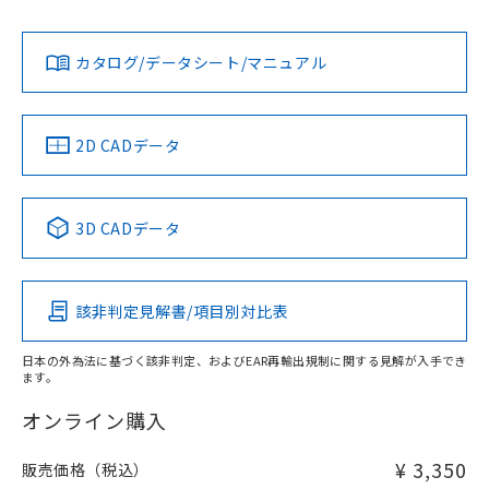
は貴社担当オムロン営業員または販売店にお問い合わせくだ
対応状況
対応予定月
※1
※2
さい。
ダウンロードデータをご利用いただく前に、以下を必ずお読
みください。
カタログ/データシート/マニュアル
対応済み
ソフトウェアの使用条件
お問い合わせ
中国 RoHS
注意事項・凡例
2D CADデータ
中国 RoHS表
※1 ※2
3D CADデータ
Pb
Hg
Cd
Cr(VI)
該非判定見解書/項目別対比表
X
O
O
O
日本の外為法に基づく該非判定、およびEAR再輸出規制に関する見解が入手でき
ます。
"対応済み"や非含有の記載がされた商品であっても、流通
在庫等で未対応品が混在する可能性があります。
オンライン購入
非含有品が必要な際は、弊社営業部門もしくは販売店へお
問い合わせください。
¥ 3,350
販売価格（税込）