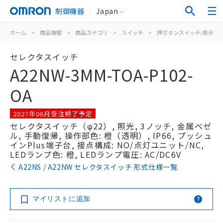
制御機器
Japan
ホーム
>
商品情報
>
商品カテゴリ
>
スイッチ
>
押ボタンスイッチ/表示灯
セレクタスイッチ
A22NW-3MM-TOA-P102-
OA
2027年06月受注終了予定
セレクタスイッチ（φ22）, 照光, 3ノッチ, 金属ベゼ
ル, 手動復帰, 操作部色: 橙（透明）, IP66, プッシュ
インPlus端子台, 接点構成: NO/点灯ユニット/NC,
LEDランプ色: 橙, LEDランプ電圧: AC/DC6V
A22NS / A22NW セレクタスイッチ 形式仕様一覧
マイリストに追加