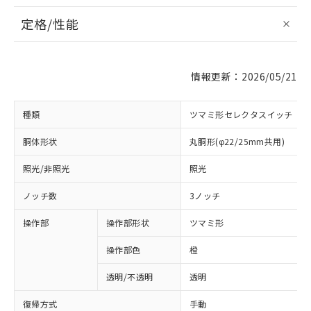
定格/性能
情報更新：2026/05/21
種類
ツマミ形セレクタスイッチ
胴体形状
丸胴形(φ22/25mm共用)
照光/非照光
照光
ノッチ数
3ノッチ
操作部
操作部形状
ツマミ形
操作部色
橙
透明/不透明
透明
復帰方式
手動