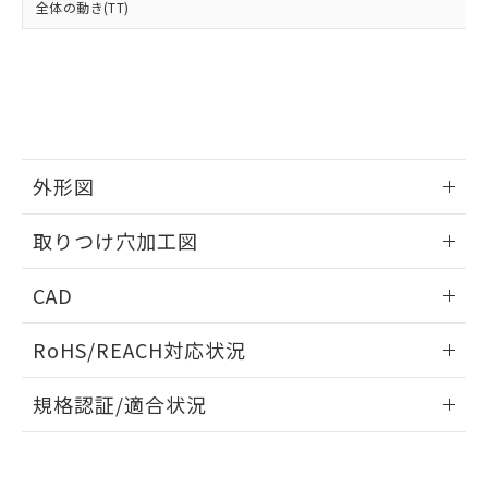
全体の動き(TT)
既に当社にて対応品への在庫切替を完了
していることから、特段のことがない限
り、2022年1月12日より割愛しておりま
す。
外形図
情報更新：2026/05/21
取りつけ穴加工図
情報更新：2026/05/21
CAD
ログイン/会員登録いただくと、CADデータをダウンロー
RoHS/REACH対応状況
ドすることができます。
情報更新：2026/7/29
規格認証/適合状況
ログイン/会員登録
EU RoHS
注意事項・凡例
A22NW-3MM-TOA-P102-OAについての規格認証/適合状況に
ついては、「カスタマーサポートセンタ お客様相談室」また