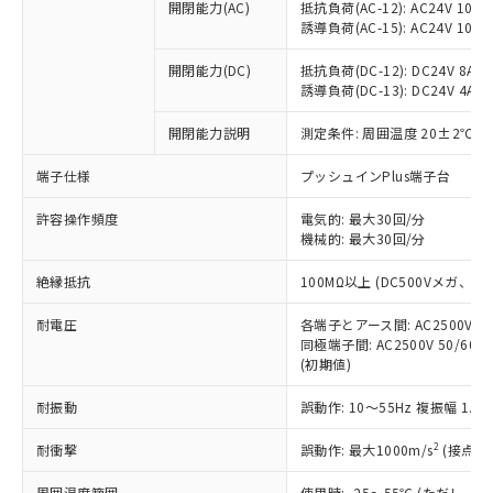
ご利用ください。
定はありません。
開閉能力(AC)
抵抗負荷(AC-12): AC24V 10A/A
誘導負荷(AC-15): AC24V 10A/AC
調査・確認中：EU RoHS指令（10物質）の
本サービスは、当社制御機器事業取扱
※1 中国RoHS○×表
非含有の対応状況を調査中または確認中の
商品の当社在庫状況および標準価格
開閉能力(DC)
抵抗負荷(DC-12): DC24V 8A/DC
商品です。
(税抜)を提供させていただくもので
誘導負荷(DC-13): DC24V 4A/DC
「○」：最大均質材料含有率が中国RoHSの
非該当品：ライセンス料など無形物で、有
す。
基準値以下であることを示します。
害物質有無と関係のない商品です。
当社制御機器事業取扱商品の中には、
開閉能力説明
測定条件: 周囲温度 20±2℃、
「×」：最大均質材料含有率が中国RoHSの
仕入先様の事情により、非含有部品として
本サービスの対象外となる商品もある
基準値を超えていることを示します。
いたものが、含有品と判明した場合などや
当社は、これら貴社製品のうち、外国
端子仕様
プッシュインPlus端子台
ことをご了承ください。
「－」：未確認です。当社販売部門へお問
むを得ず変更することがあります。
為替および外国貿易法に定める商品
在庫状況および標準価格照会結果は、
い合わせください。
許容操作頻度
（以下｢規制貨物等」という）を輸出
電気的: 最大30回/分
記載している更新日時点での社内デー
機械的: 最大30回/分
*EU RoHS指令（10物質）：
または国外への提供する場合は、日本
記
タに基づき作成されるものであり、閲
説明
鉛(Pb) 1000ppm以下、 水銀(Hg) 1000ppm以下、 カド
*中国RoHS10物質の基準値 (GB/T26572)：
国政府の輸出許可(または役務取引許
号
覧された時点での実際の在庫および標
ミウム(Cd) 100ppm以下、
Pb(鉛) :1000ppm、 Hg(水銀) : 1000ppm、 Cd(カドミウ
絶縁抵抗
100MΩ以上 (DC500Vメガ、
可)を取得するなどの必要な手続きを
六価クロム(Cr(Ⅵ)) 1000ppm以下、ポリ臭化ビフェニル
ム) : 100ppm、
準価格とは異なる場合があることをご
類(PBB) 1000ppm以下、ポリ臭化ジフェニルエーテル類
Cr(Ⅵ)(六価クロム) : 1000ppm、 PBBs(ポリ臭化ビフェ
とります。
了承ください。
(PBDE) 1000ppm以下、フタル酸ビス(2-エチルヘキシ
耐電圧
○
一定数以上の在庫あり
各端子とアース間: AC2500V 50/
ニル類) : 1000ppm、 PBDEs(ポリ臭化ジフェニルエーテ
当社は規制貨物を破棄する場合は、完
ル) (DEHP)(別名：DOP) 1000ppm以下、フタル酸ブチ
正式な納期状況および標準価格はお客
ル類) : 1000ppm、
同極端子間: AC2500V 50/60
ルベンジル（BBP） 1000ppm以下、フタル酸ジブチル
全に破砕するなど、違法に輸出されな
DBP(フタル酸ジブチル) : 1000ppm、 DIBP(フタル酸ジ
様のお取引先、またはお客様担当のオ
(初期値)
（DBP） 1000ppm以下、フタル酸ジイソブチル
イソブチル) : 1000ppm、 BBP(フタル酸ブチルベンジ
△
一定数には満たないが在庫あり
いよう必要な手段を講じます。
ムロン制御機器販売店・当社販売員に
(DIBP) 1000ppm以下
ル) : 1000ppm、
当社は貴社製品を、核兵器、ミサイ
但し、RoHS指令で産業用監視および制御機器に対する
耐振動
誤動作: 10～55Hz 複振幅 1.
DEHP(フタル酸ビス(2-エチルヘキシル)) : 1000ppm
ご相談ください。
適用除外項目は除く。
ル、化学兵器、生物兵器またはその他
－
在庫なし(最新の在庫状況につ
オムロン制御機器販売店や当社販売拠
フタル酸エステル類の４物質については閾値を超える意
2
耐衝撃
武器並びにこれらの製造装置等に一切
誤動作: 最大1000m/s
(接点開
いては、お客様のお取引先、ま
図的な使用がないことを確認しています。
点は「
販売ネットワーク
」をご確認
※2 環境保護使用期限
使用いたしません。
たはお客様担当のオムロン制御
ください。
周囲温度範囲
使用時: -25～55℃ (ただし