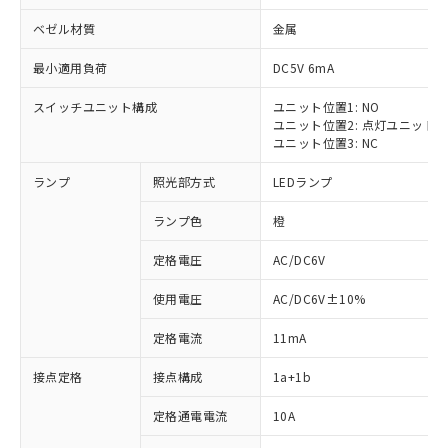
ベゼル材質
金属
最小適用負荷
DC5V 6mA
スイッチユニット構成
ユニット位置1: NO
ユニット位置2: 点灯ユニット
ユニット位置3: NC
ランプ
照光部方式
LEDランプ
ランプ色
橙
※1 対応状況
定格電圧
AC/DC6V
対応済み：EU RoHS指令（10物質）の
使用電圧
AC/DC6V±10%
非含有に対応した製品が提供可能な商品で
す。
定格電流
11mA
対応予定：EU RoHS指令（10物質）の非含
ご利用条件
有に対応した製品に切り替える予定のある
接点定格
接点構成
1a+1b
商品です。
対応予定なし：EU RoHS指令（10物質）の
定格通電電流
10A
以下の条件をお読みいただき、同意のうえ
非含有に非対応の商品で、対応品を出す予