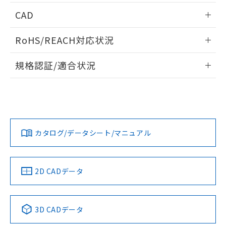
情報更新：2026/05/21
CAD
ログイン/会員登録いただくと、CADデータをダウンロー
RoHS/REACH対応状況
ドすることができます。
情報更新：2026/7/29
規格認証/適合状況
ログイン/会員登録
EU RoHS
注意事項・凡例
UL認証
CSA認証
CEマーキング
Yes
Yes
Yes
対応状況
対応予定月
※1
※2
ダウンロードデータをご利用いただく前に、以下を必ずお読
みください。
カタログ/データシート/マニュアル
対応済み
ソフトウェアの使用条件
LR型式承認
DNV型式承認
BV型式承認
KR型式承
（イギリス
（ノルウェー
（フランス
（韓国
船舶規格）
船舶規格）
船舶規格）
船舶規格
中国 RoHS
注意事項・凡例
2D CADデータ
No
No
No
No
中国 RoHS表
※1 ※2
3D CADデータ
この製品の規格認証/適合状況ページへ
Pb
Hg
Cd
Cr(VI)