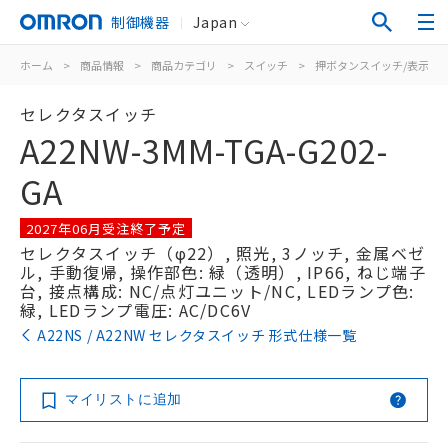
制御機器
Japan
ホーム
>
商品情報
>
商品カテゴリ
>
スイッチ
>
押ボタンスイッチ/表示灯
セレクタスイッチ
A22NW-3MM-TGA-G202-
GA
2027年06月受注終了予定
セレクタスイッチ（φ22）, 照光, 3ノッチ, 金属ベゼ
ル, 手動復帰, 操作部色: 緑（透明）, IP66, ねじ端子
台, 接点構成: NC/点灯ユニット/NC, LEDランプ色:
緑, LEDランプ電圧: AC/DC6V
A22NS / A22NW セレクタスイッチ 形式仕様一覧
マイリストに追加