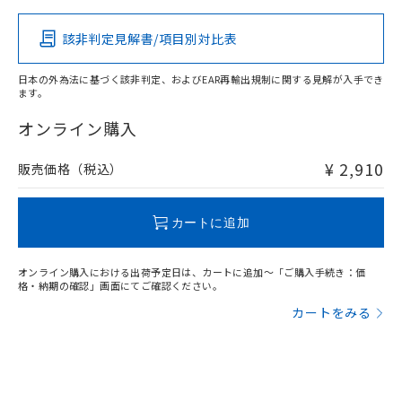
その他の認証はこちらのページからご検索ください
該非判定見解書/項目別対比表
X
O
O
O
日本の外為法に基づく該非判定、およびEAR再輸出規制に関する見解が入手でき
ます。
"対応済み"や非含有の記載がされた商品であっても、流通
在庫等で未対応品が混在する可能性があります。
オンライン購入
非含有品が必要な際は、弊社営業部門もしくは販売店へお
問い合わせください。
¥ 2,910
販売価格（税込）
この製品のRoHS/REACH対応状況ページへ
カートに追加
オンライン購入における出荷予定日は、カートに追加～「ご購入手続き：価
格・納期の確認」画面にてご確認ください。
カートをみる