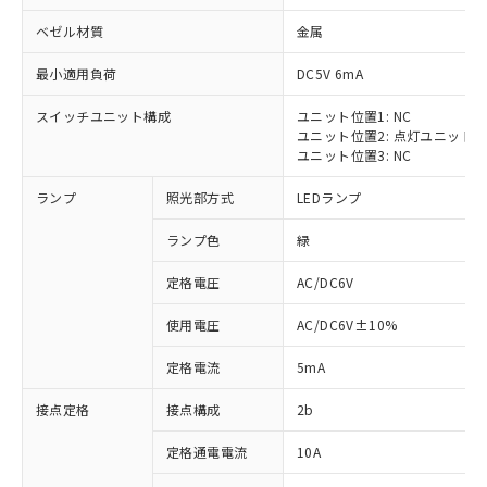
ベゼル材質
金属
最小適用負荷
DC5V 6mA
スイッチユニット構成
ユニット位置1: NC
※1 対応状況
ユニット位置2: 点灯ユニット
ユニット位置3: NC
対応済み：EU RoHS指令（10物質）の
ランプ
照光部方式
LEDランプ
非含有に対応した製品が提供可能な商品で
す。
ランプ色
緑
対応予定：EU RoHS指令（10物質）の非含
ご利用条件
有に対応した製品に切り替える予定のある
定格電圧
AC/DC6V
商品です。
対応予定なし：EU RoHS指令（10物質）の
使用電圧
AC/DC6V±10%
以下の条件をお読みいただき、同意のうえ
非含有に非対応の商品で、対応品を出す予
ご利用ください。
定はありません。
定格電流
5mA
調査・確認中：EU RoHS指令（10物質）の
本サービスは、当社制御機器事業取扱
※1 中国RoHS○×表
非含有の対応状況を調査中または確認中の
接点定格
接点構成
2b
商品の当社在庫状況および標準価格
商品です。
(税抜)を提供させていただくもので
「○」：最大均質材料含有率が中国RoHSの
定格通電電流
10A
非該当品：ライセンス料など無形物で、有
す。
基準値以下であることを示します。
害物質有無と関係のない商品です。