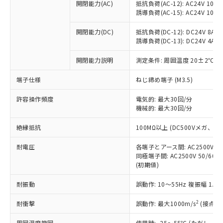
当社制御機器事業取扱商品の中には、
開閉能力(AC)
抵抗負荷(AC-12): AC24V 10A/A
「×」：最大均質材料含有率が中国RoHSの
仕入先様の事情により、非含有部品として
本サービスの対象外となる商品もある
誘導負荷(AC-15): AC24V 10A/AC
基準値を超えていることを示します。
いたものが、含有品と判明した場合などや
当社は、これら貴社製品のうち、外国
ことをご了承ください。
「－」：未確認です。当社販売部門へお問
むを得ず変更することがあります。
為替および外国貿易法に定める商品
在庫状況および標準価格照会結果は、
開閉能力(DC)
抵抗負荷(DC-12): DC24V 8A/DC
い合わせください。
（以下｢規制貨物等」という）を輸出
誘導負荷(DC-13): DC24V 4A/DC
記載している更新日時点での社内デー
*EU RoHS指令（10物質）：
または国外への提供する場合は、日本
記
タに基づき作成されるものであり、閲
説明
鉛(Pb) 1000ppm以下、 水銀(Hg) 1000ppm以下、 カド
*中国RoHS10物質の基準値 (GB/T26572)：
国政府の輸出許可(または役務取引許
開閉能力説明
測定条件: 周囲温度 20±2℃、
号
覧された時点での実際の在庫および標
ミウム(Cd) 100ppm以下、
Pb(鉛) :1000ppm、 Hg(水銀) : 1000ppm、 Cd(カドミウ
可)を取得するなどの必要な手続きを
六価クロム(Cr(Ⅵ)) 1000ppm以下、ポリ臭化ビフェニル
ム) : 100ppm、
準価格とは異なる場合があることをご
類(PBB) 1000ppm以下、ポリ臭化ジフェニルエーテル類
端子仕様
Cr(Ⅵ)(六価クロム) : 1000ppm、 PBBs(ポリ臭化ビフェ
ねじ締め端子 (M3.5)
とります。
了承ください。
(PBDE) 1000ppm以下、フタル酸ビス(2-エチルヘキシ
○
一定数以上の在庫あり
ニル類) : 1000ppm、 PBDEs(ポリ臭化ジフェニルエーテ
当社は規制貨物を破棄する場合は、完
ル) (DEHP)(別名：DOP) 1000ppm以下、フタル酸ブチ
正式な納期状況および標準価格はお客
ル類) : 1000ppm、
許容操作頻度
電気的: 最大30回/分
ルベンジル（BBP） 1000ppm以下、フタル酸ジブチル
全に破砕するなど、違法に輸出されな
DBP(フタル酸ジブチル) : 1000ppm、 DIBP(フタル酸ジ
様のお取引先、またはお客様担当のオ
（DBP） 1000ppm以下、フタル酸ジイソブチル
機械的: 最大30回/分
イソブチル) : 1000ppm、 BBP(フタル酸ブチルベンジ
△
一定数には満たないが在庫あり
いよう必要な手段を講じます。
ムロン制御機器販売店・当社販売員に
(DIBP) 1000ppm以下
ル) : 1000ppm、
当社は貴社製品を、核兵器、ミサイ
但し、RoHS指令で産業用監視および制御機器に対する
DEHP(フタル酸ビス(2-エチルヘキシル)) : 1000ppm
ご相談ください。
絶縁抵抗
100MΩ以上 (DC500Vメガ、
適用除外項目は除く。
ル、化学兵器、生物兵器またはその他
－
在庫なし(最新の在庫状況につ
オムロン制御機器販売店や当社販売拠
フタル酸エステル類の４物質については閾値を超える意
武器並びにこれらの製造装置等に一切
いては、お客様のお取引先、ま
図的な使用がないことを確認しています。
点は「
販売ネットワーク
」をご確認
耐電圧
各端子とアース間: AC2500V 50/
※2 環境保護使用期限
使用いたしません。
たはお客様担当のオムロン制御
同極端子間: AC2500V 50/60
ください。
当社は、貴社製品を第三者に販売する
(初期値)
機器販売店・当社販売員にご確
在庫状況および標準価格結果を当社の
※2 対応予定月
「ｅ」：有害物質（10物質）のすべてが基
場合は、上記1、2および3の内容を当
認ください)
事前の承諾なく第三者に漏洩または開
準値以下であることを示します。
耐振動
誤動作: 10～55Hz 複振幅 1.
該第三者に通知します。また当社は、
示しないようお願いします。
部品在庫の切り替え状況などにより、予定
「10」：通常の使用状況下において有害物
販売先および販売に係わる関係者が違
マイパーツ機能（部品リスト作成サー
空
受注生産機種、また在庫状況の
2
耐衝撃
誤動作: 最大1000m/s
(接点開
月が前後することがあります。
質が外部に漏えいし、環境に深刻な影響を
法に輸出するおそれがある場合は、取
ビス）をご利用いただくには、I-Web
白
情報を公開していない機種
及ぼさない年数を意味します。
り引きをいたしません。
メンバーズにご登録されている必要が
周囲温度範囲
使用時: -25～55℃ (ただし