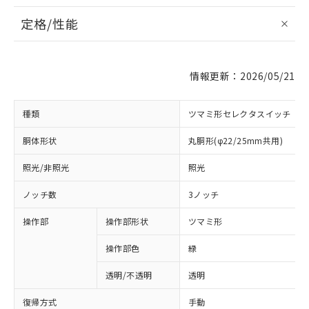
定格/性能
情報更新：2026/05/21
種類
ツマミ形セレクタスイッチ
胴体形状
丸胴形(φ22/25mm共用)
照光/非照光
照光
ノッチ数
3ノッチ
操作部
操作部形状
ツマミ形
操作部色
緑
透明/不透明
透明
復帰方式
手動