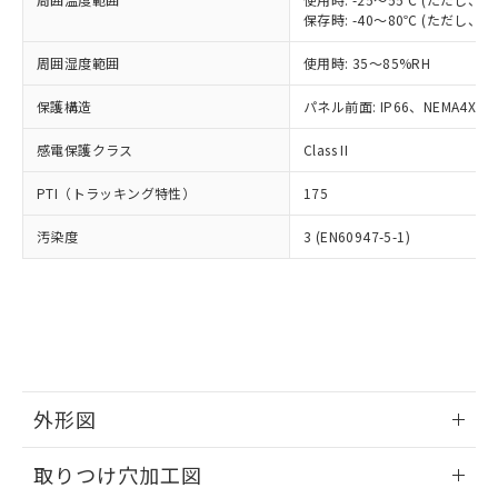
「－」：未確認です。当社販売部門へお問
あります。
保存時: -40～80℃ (ただし
い合わせください。
お客様が当ウェブサイト上で当社にご
※3 非含有証明書ダウンロード
登録された部品リストについて、当社
周囲湿度範囲
使用時: 35～85%RH
および当社の共同利用者が、当社の製
下記の非含有証明書をダウンロードするこ
保護構造
パネル前面: IP66、NEMA4X, N
品・サービスに関するお客様との取
とができます。
合意する
キャンセル
引・商談に必要な範囲で利用すること
感電保護クラス
Class II
をご了承ください。
EU RoHS指令（10物質）の非含有証明書
※当社の共同利用者とは、
"個人情報
PTI（トラッキング特性）
51物質の非含有証明書（当社基準）
175
の共同利用に関して"
の「1.共同利
※本証明書は発行日時点で非含有を証明す
用者の範囲」に記載されている法人を
汚染度
3 (EN60947-5-1)
るもので、過去に遡って非含有を証明する
指します。
ものではありません。
また、RoHS指令のフタル酸エステル類４
物質の対応では、対応完了までの期間は出
荷製品に未対応品が混在することから備考
欄に対応日を記載しておりました。
既に当社にて対応品への在庫切替を完了
していることから、特段のことがない限
外形図
り、2022年1月12日より割愛しておりま
す。
情報更新：2026/05/21
取りつけ穴加工図