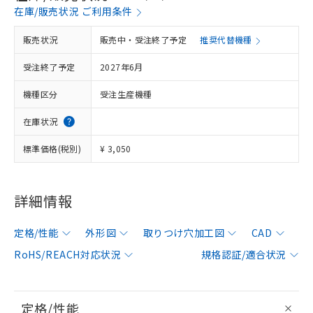
在庫/販売状況 ご利用条件
販売状況
販売中・受注終了予定
推奨代替機種
受注終了予定
2027年6月
機種区分
受注生産機種
在庫状況
標準価格(税別)
¥ 3,050
詳細情報
定格/性能
外形図
取りつけ穴加工図
CAD
RoHS/REACH対応状況
規格認証/適合状況
定格/性能