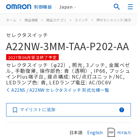
制御機器
Japan
ホーム
>
商品情報
>
商品カテゴリ
>
スイッチ
>
押ボタンスイッチ/表示灯
セレクタスイッチ
A22NW-3MM-TAA-P202-AA
2027年06月受注終了予定
セレクタスイッチ（φ22）, 照光, 3ノッチ, 金属ベゼ
ル, 手動復帰, 操作部色: 青（透明）, IP66, プッシュ
インPlus端子台, 接点構成: NC/点灯ユニット/NC,
LEDランプ色: 青, LEDランプ電圧: AC/DC6V
A22NS / A22NW セレクタスイッチ 形式仕様一覧
マイリストに追加
日本語
English
PDF出力