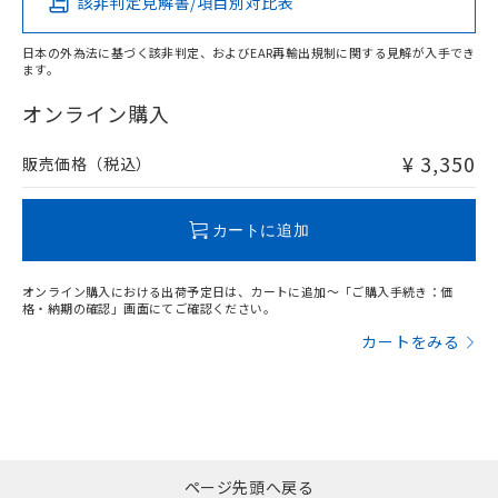
該非判定見解書/項目別対比表
X
O
O
O
日本の外為法に基づく該非判定、およびEAR再輸出規制に関する見解が入手でき
ます。
"対応済み"や非含有の記載がされた商品であっても、流通
在庫等で未対応品が混在する可能性があります。
オンライン購入
非含有品が必要な際は、弊社営業部門もしくは販売店へお
問い合わせください。
¥ 3,350
販売価格（税込）
この製品のRoHS/REACH対応状況ページへ
カートに追加
オンライン購入における出荷予定日は、カートに追加～「ご購入手続き：価
格・納期の確認」画面にてご確認ください。
カートをみる
ページ先頭へ戻る