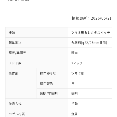
情報更新：2026/05/21
種類
ツマミ形セレクタスイッチ
胴体形状
丸胴形(φ22/25mm共用)
照光/非照光
照光
ノッチ数
3ノッチ
操作部
操作部形状
ツマミ形
操作部色
青
透明/不透明
透明
復帰方式
手動
ベゼル材質
金属