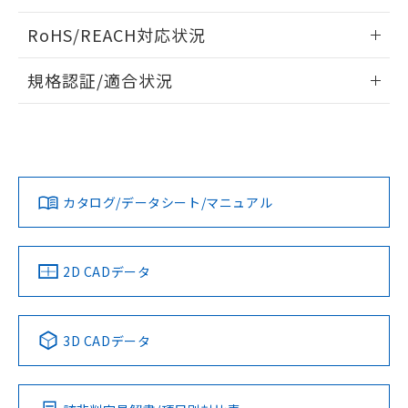
ログイン/会員登録いただくと、CADデータをダウンロー
RoHS/REACH対応状況
ドすることができます。
情報更新：2026/7/29
規格認証/適合状況
ログイン/会員登録
EU RoHS
注意事項・凡例
A22NW-3MM-TAA-P202-AAについての規格認証/適合状況に
ついては、「カスタマーサポートセンタ お客様相談室」また
は貴社担当オムロン営業員または販売店にお問い合わせくだ
対応状況
対応予定月
※1
※2
さい。
ダウンロードデータをご利用いただく前に、以下を必ずお読
みください。
カタログ/データシート/マニュアル
対応済み
ソフトウェアの使用条件
お問い合わせ
中国 RoHS
注意事項・凡例
2D CADデータ
中国 RoHS表
※1 ※2
3D CADデータ
Pb
Hg
Cd
Cr(VI)