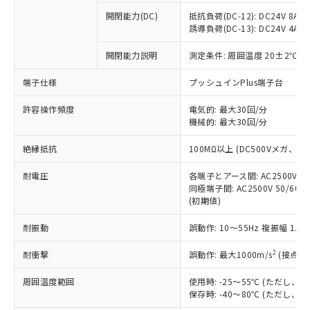
本サービスの対象外となる商品もある
基準値を超えていることを示します。
いたものが、含有品と判明した場合などや
当社は、これら貴社製品のうち、外国
ことをご了承ください。
開閉能力(DC)
抵抗負荷(DC-12): DC24V 8A/DC
「－」：未確認です。当社販売部門へお問
むを得ず変更することがあります。
為替および外国貿易法に定める商品
誘導負荷(DC-13): DC24V 4A/DC
在庫状況および標準価格照会結果は、
い合わせください。
（以下｢規制貨物等」という）を輸出
記載している更新日時点での社内デー
*EU RoHS指令（10物質）：
または国外への提供する場合は、日本
開閉能力説明
測定条件: 周囲温度 20±2℃、
記
タに基づき作成されるものであり、閲
説明
鉛(Pb) 1000ppm以下、 水銀(Hg) 1000ppm以下、 カド
*中国RoHS10物質の基準値 (GB/T26572)：
国政府の輸出許可(または役務取引許
号
覧された時点での実際の在庫および標
ミウム(Cd) 100ppm以下、
Pb(鉛) :1000ppm、 Hg(水銀) : 1000ppm、 Cd(カドミウ
端子仕様
プッシュインPlus端子台
可)を取得するなどの必要な手続きを
六価クロム(Cr(Ⅵ)) 1000ppm以下、ポリ臭化ビフェニル
ム) : 100ppm、
準価格とは異なる場合があることをご
類(PBB) 1000ppm以下、ポリ臭化ジフェニルエーテル類
Cr(Ⅵ)(六価クロム) : 1000ppm、 PBBs(ポリ臭化ビフェ
とります。
了承ください。
(PBDE) 1000ppm以下、フタル酸ビス(2-エチルヘキシ
○
一定数以上の在庫あり
ニル類) : 1000ppm、 PBDEs(ポリ臭化ジフェニルエーテ
許容操作頻度
電気的: 最大30回/分
当社は規制貨物を破棄する場合は、完
ル) (DEHP)(別名：DOP) 1000ppm以下、フタル酸ブチ
正式な納期状況および標準価格はお客
ル類) : 1000ppm、
機械的: 最大30回/分
ルベンジル（BBP） 1000ppm以下、フタル酸ジブチル
全に破砕するなど、違法に輸出されな
DBP(フタル酸ジブチル) : 1000ppm、 DIBP(フタル酸ジ
様のお取引先、またはお客様担当のオ
（DBP） 1000ppm以下、フタル酸ジイソブチル
イソブチル) : 1000ppm、 BBP(フタル酸ブチルベンジ
△
一定数には満たないが在庫あり
いよう必要な手段を講じます。
ムロン制御機器販売店・当社販売員に
(DIBP) 1000ppm以下
ル) : 1000ppm、
絶縁抵抗
100MΩ以上 (DC500Vメガ、
当社は貴社製品を、核兵器、ミサイ
但し、RoHS指令で産業用監視および制御機器に対する
DEHP(フタル酸ビス(2-エチルヘキシル)) : 1000ppm
ご相談ください。
適用除外項目は除く。
ル、化学兵器、生物兵器またはその他
－
在庫なし(最新の在庫状況につ
オムロン制御機器販売店や当社販売拠
耐電圧
各端子とアース間: AC2500V 50/
フタル酸エステル類の４物質については閾値を超える意
武器並びにこれらの製造装置等に一切
いては、お客様のお取引先、ま
図的な使用がないことを確認しています。
同極端子間: AC2500V 50/60
点は「
販売ネットワーク
」をご確認
※2 環境保護使用期限
使用いたしません。
(初期値)
たはお客様担当のオムロン制御
ください。
当社は、貴社製品を第三者に販売する
機器販売店・当社販売員にご確
在庫状況および標準価格結果を当社の
※2 対応予定月
「ｅ」：有害物質（10物質）のすべてが基
耐振動
誤動作: 10～55Hz 複振幅 1.
場合は、上記1、2および3の内容を当
認ください)
事前の承諾なく第三者に漏洩または開
準値以下であることを示します。
該第三者に通知します。また当社は、
示しないようお願いします。
2
耐衝撃
誤動作: 最大1000m/s
(接点開
部品在庫の切り替え状況などにより、予定
「10」：通常の使用状況下において有害物
販売先および販売に係わる関係者が違
マイパーツ機能（部品リスト作成サー
空
受注生産機種、また在庫状況の
月が前後することがあります。
質が外部に漏えいし、環境に深刻な影響を
法に輸出するおそれがある場合は、取
ビス）をご利用いただくには、I-Web
白
情報を公開していない機種
周囲温度範囲
使用時: -25～55℃ (ただし
及ぼさない年数を意味します。
り引きをいたしません。
メンバーズにご登録されている必要が
保存時: -40～80℃ (ただし
「－」：未確認です。当社販売部門へお問
あります。