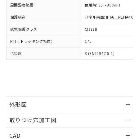
い合わせください。
お客様が当ウェブサイト上で当社にご
周囲湿度範囲
使用時: 35～85%RH
※3 非含有証明書ダウンロード
登録された部品リストについて、当社
保護構造
パネル前面: IP66、NEMA4X, N
および当社の共同利用者が、当社の製
下記の非含有証明書をダウンロードするこ
品・サービスに関するお客様との取
とができます。
感電保護クラス
Class II
合意する
キャンセル
引・商談に必要な範囲で利用すること
をご了承ください。
EU RoHS指令（10物質）の非含有証明書
PTI（トラッキング特性）
175
※当社の共同利用者とは、
"個人情報
51物質の非含有証明書（当社基準）
の共同利用に関して"
の「1.共同利
汚染度
3 (EN60947-5-1)
※本証明書は発行日時点で非含有を証明す
用者の範囲」に記載されている法人を
るもので、過去に遡って非含有を証明する
指します。
ものではありません。
また、RoHS指令のフタル酸エステル類４
物質の対応では、対応完了までの期間は出
荷製品に未対応品が混在することから備考
欄に対応日を記載しておりました。
既に当社にて対応品への在庫切替を完了
外形図
していることから、特段のことがない限
り、2022年1月12日より割愛しておりま
情報更新：2026/05/21
取りつけ穴加工図
す。
情報更新：2026/05/21
CAD