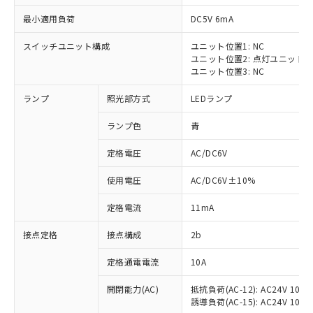
最小適用負荷
DC5V 6mA
スイッチユニット構成
ユニット位置1: NC
ユニット位置2: 点灯ユニット
※1 対応状況
ユニット位置3: NC
ランプ
照光部方式
LEDランプ
対応済み：EU RoHS指令（10物質）の
非含有に対応した製品が提供可能な商品で
ランプ色
青
す。
対応予定：EU RoHS指令（10物質）の非含
定格電圧
AC/DC6V
ご利用条件
有に対応した製品に切り替える予定のある
商品です。
使用電圧
AC/DC6V±10%
対応予定なし：EU RoHS指令（10物質）の
以下の条件をお読みいただき、同意のうえ
非含有に非対応の商品で、対応品を出す予
定格電流
11mA
ご利用ください。
定はありません。
調査・確認中：EU RoHS指令（10物質）の
接点定格
接点構成
2b
本サービスは、当社制御機器事業取扱
※1 中国RoHS○×表
非含有の対応状況を調査中または確認中の
商品の当社在庫状況および標準価格
定格通電電流
10A
商品です。
(税抜)を提供させていただくもので
「○」：最大均質材料含有率が中国RoHSの
非該当品：ライセンス料など無形物で、有
す。
開閉能力(AC)
抵抗負荷(AC-12): AC24V 10A/A
基準値以下であることを示します。
害物質有無と関係のない商品です。
当社制御機器事業取扱商品の中には、
誘導負荷(AC-15): AC24V 10A/AC
「×」：最大均質材料含有率が中国RoHSの
仕入先様の事情により、非含有部品として