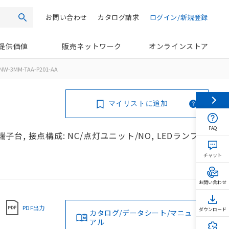
お問い合わせ
カタログ請求
ログイン/新規登録
検索
提供価値
販売ネットワーク
オンラインストア
NW-3MM-TAA-P201-AA
マイリストに追加
FAQ
端子台, 接点構成: NC/点灯ユニット/NO, LEDランプ
チャット
お問い合わせ
PDF出力
ダウンロード
カタログ/データシート/マニュ
アル