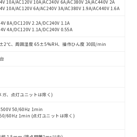
用いたしません。
V 10A/AC120V 10A/AC240V 6A/AC380V 2A/AC440V 2A
ご相談ください。
は満たないが在庫あり
製品を第三者に販売する場合は、上記1、2および3の内容を当該第
 10A/AC120V 6A/AC240V 3A/AC380V 1.9A/AC440V 1.6A
機器販売店や当社販売拠点は「
販売ネットワーク
」をご確認くだ
販売先および販売に係わる関係者が違法に輸出するおそれがある場
用期限
び標準価格結果を当社の事前の承諾なく第三者に漏洩または開示し
え状況などにより、予定月が前後することがあります。
(最新の在庫状況については、お客様のお取引先、またはお客様担当
V 8A/DC120V 2.2A/DC240V 1.1A
（10物質）のすべてが基準値以下であることを示します。
店・当社販売員にご確認ください)
V 4A/DC120V 1.1A/DC240V 0.55A
能（部品リスト作成サービス）をご利用いただくには、I-Webメン
使用状況下において有害物質が外部に漏えいし、環境に深刻な影響を
あります。
機種、また在庫状況の情報を公開していない機種
0±2℃、周囲湿度 65±5%RH、操作ひん度 30回/min
ェブサイト上で当社にご登録された部品リストについて、当社およ
書ダウンロード
す。当社販売部門へお問い合わせください。
品・サービスに関するお客様との取引・商談に必要な範囲で利用す
合意する
キャンセル
書をダウンロードすることができます。
子台
利用者とは、
"個人情報の共同利用に関して"
の「1.共同利用者の
します。
10物質）の非含有証明書
明書（当社基準）
日時点で非含有を証明するもので、過去に遡って非含有を証明するも
令のフタル酸エステル類４物質の対応では、対応完了までの期間は出
00Vメガ、点灯ユニットは除く)
備考欄に対応日を記載しておりました。
品への在庫切替を完了していることから、特段のことがない限り、20
0V 50/60Hz 1min
す。
 50/60Hz 1min (点灯ユニットは除く)
振幅 1.5mm (接点開離1ms以内)