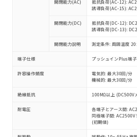
置等に一切使
開閉能力(AC)
抵抗負荷(AC-12): AC24
当社販売員に
※2 対応予定月
△
一定数に
当社は、貴社
誘導負荷(AC-15): AC24V
オムロン制御
また当社は、
※2 環境保護使
在庫状況およ
部品在庫の切り替
たしません。
－
在庫なし
開閉能力(DC)
抵抗負荷(DC-12): DC24
す。
「ｅ」：有害物質
機器販売
誘導負荷(DC-13): DC24
マイパーツ機
「10」：通常の
ている必要が
味します。
空
受注生産
開閉能力説明
測定条件: 周囲温度 2
お客様が当ウ
※3 非含有証明
「－」：未確認で
白
が、当社の製
さい。
下記の非含有証明
端子仕様
プッシュインPlus端
※当社の共同
いる法人を指
EU RoHS指令（
許容操作頻度
電気的: 最大30回/分
51物質の非含有証
機械的: 最大30回/分
※本証明書は発行
また、RoHS指
絶縁抵抗
100MΩ以上 (DC5
混在することから
既に当社にて対応
耐電圧
各端子とアース間: AC250
り割愛しておりま
同極端子間: AC2500V
(初期値)
耐振動
誤動作: 10～55Hz 複