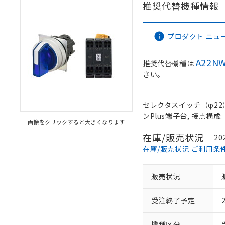
推奨代替機種情報
プロダクト ニュース 
A22NW
推奨代替機種は
さい。
セレクタスイッチ（φ22）,
ンPlus端子台, 接点構成: 
画像をクリックすると大きくなります
在庫/販売状況
20
在庫/販売状況 ご利用条
販売状況
受注終了予定
機種区分