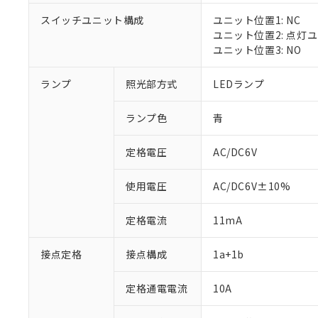
スイッチユニット構成
ユニット位置1: NC
ユニット位置2: 点灯
ユニット位置3: NO
※1 対応状況
ランプ
照光部方式
LEDランプ
対応済み：EU
ランプ色
青
対応予定：EU R
対応予定なし：EU
定格電圧
AC/DC6V
調査・確認中：EU
ご利用条件
非該当品：ライセ
※1 中国RoHS
仕入先様の事情に
使用電圧
AC/DC6V±10%
があります。
以下の条件をお読
「○」：最大均質
定格電流
11mA
「×」：最大均質
本サービスは
当社は、これ
*EU RoHS指令（10物
「－」：未確認で
鉛(Pb) 1000ppm以下、
くものです。
う）を輸出ま
記
説明
六価クロム(Cr(Ⅵ)) 1
接点定格
接点構成
1a+1b
当社制御機器
などの必要な
フタル酸ビス(2-エチルヘ
号
*中国RoHS10物質の基準値 
ル（DBP） 1000ppm
在庫状況およ
当社は規制貨
Pb(鉛) :1000ppm、 Hg
但し、RoHS指令で産
のであり、閲
定格通電電流
10A
ます。
Cr(Ⅵ)(六価クロム) : 
フタル酸エステル類の４
○
一定数以
DBP(フタル酸ジブチル) :
い。
当社は貴社製
DEHP(フタル酸ビス(2-エ
正式な納期状