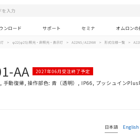
ウンロード
サポート
セミナ
オムロンの
示灯
>
φ22(φ25):照光・非照光・表示灯
>
A22NS / A22NW
>
形式仕様一覧
>
A22
1-AA
2027年06月受注終了予定
手動復帰, 操作部色: 青（透明）, IP66, プッシュインPlus
日本語
English