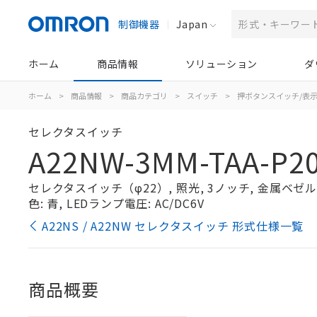
制御機器
Japan
ホーム
商品情報
ソリューション
ダ
ホーム
>
商品情報
>
商品カテゴリ
>
スイッチ
>
押ボタンスイッチ/表
セレクタスイッチ
A22NW-3MM-TAA-P20
セレクタスイッチ（φ22）, 照光, 3ノッチ, 金属ベゼル, 
色: 青, LEDランプ電圧: AC/DC6V
A22NS / A22NW セレクタスイッチ 形式仕様一覧
商品概要