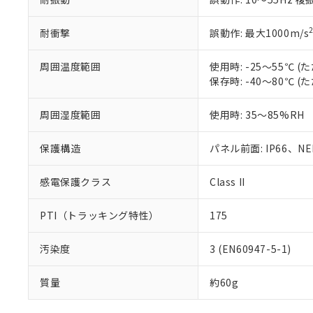
耐衝撃
誤動作: 最大1000m/s
周囲温度範囲
使用時: -25～55℃
保存時: -40～80℃
周囲湿度範囲
使用時: 35～85%RH
保護構造
パネル前面: IP66、NEM
感電保護クラス
Class II
PTI（トラッキング特性）
175
汚染度
3 (EN60947-5-1)
質量
約60g