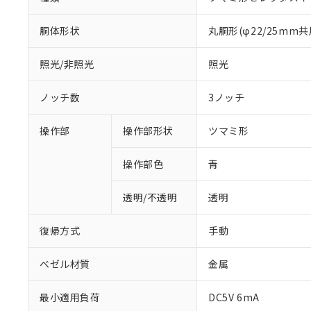
胴体形状
丸胴形(φ22/25mm共
照光/非照光
照光
ノッチ数
3ノッチ
操作部
操作部形状
ツマミ形
操作部色
青
透明/不透明
透明
復帰方式
手動
ベゼル材質
金属
最小適用負荷
DC5V 6mA