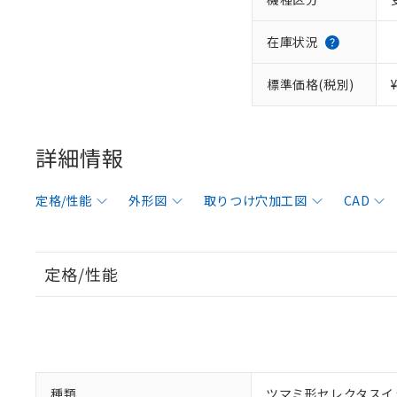
在庫状況
標準価格(税別)
詳細情報
定格/性能
外形図
取りつけ穴加工図
CAD
定格/性能
種類
ツマミ形セレクタスイ