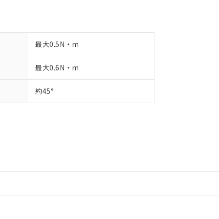
最大0.5N・m
最大0.6N・m
約45°
情報更新：2