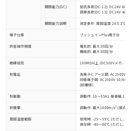
※1 中国RoHS○×表
非含有の対応状況を調査中または確認中の
商品の当社在庫状況および標準価格
開閉能力(DC)
抵抗負荷(DC-12): DC24V 8A/DC
商品です。
(税抜)を提供させていただくもので
誘導負荷(DC-13): DC24V 4A/DC
「○」：最大均質材料含有率が中国RoHSの
非該当品：ライセンス料など無形物で、有
す。
基準値以下であることを示します。
害物質有無と関係のない商品です。
開閉能力説明
測定条件: 周囲温度 20±2℃、
当社制御機器事業取扱商品の中には、
「×」：最大均質材料含有率が中国RoHSの
仕入先様の事情により、非含有部品として
本サービスの対象外となる商品もある
基準値を超えていることを示します。
いたものが、含有品と判明した場合などや
当社は、これら貴社製品のうち、外国
端子仕様
プッシュインPlus端子台
ことをご了承ください。
「－」：未確認です。当社販売部門へお問
むを得ず変更することがあります。
為替および外国貿易法に定める商品
在庫状況および標準価格照会結果は、
い合わせください。
許容操作頻度
電気的: 最大30回/分
（以下｢規制貨物等」という）を輸出
記載している更新日時点での社内デー
機械的: 最大30回/分
*EU RoHS指令（10物質）：
または国外への提供する場合は、日本
記
タに基づき作成されるものであり、閲
説明
鉛(Pb) 1000ppm以下、 水銀(Hg) 1000ppm以下、 カド
*中国RoHS10物質の基準値 (GB/T26572)：
国政府の輸出許可(または役務取引許
号
覧された時点での実際の在庫および標
ミウム(Cd) 100ppm以下、
Pb(鉛) :1000ppm、 Hg(水銀) : 1000ppm、 Cd(カドミウ
絶縁抵抗
100MΩ以上 (DC500Vメガ、
可)を取得するなどの必要な手続きを
六価クロム(Cr(Ⅵ)) 1000ppm以下、ポリ臭化ビフェニル
ム) : 100ppm、
準価格とは異なる場合があることをご
類(PBB) 1000ppm以下、ポリ臭化ジフェニルエーテル類
Cr(Ⅵ)(六価クロム) : 1000ppm、 PBBs(ポリ臭化ビフェ
とります。
了承ください。
(PBDE) 1000ppm以下、フタル酸ビス(2-エチルヘキシ
耐電圧
各端子とアース間: AC2500V 50/
○
一定数以上の在庫あり
ニル類) : 1000ppm、 PBDEs(ポリ臭化ジフェニルエーテ
当社は規制貨物を破棄する場合は、完
ル) (DEHP)(別名：DOP) 1000ppm以下、フタル酸ブチ
正式な納期状況および標準価格はお客
ル類) : 1000ppm、
同極端子間: AC2500V 50/60
ルベンジル（BBP） 1000ppm以下、フタル酸ジブチル
全に破砕するなど、違法に輸出されな
DBP(フタル酸ジブチル) : 1000ppm、 DIBP(フタル酸ジ
(初期値)
様のお取引先、またはお客様担当のオ
（DBP） 1000ppm以下、フタル酸ジイソブチル
イソブチル) : 1000ppm、 BBP(フタル酸ブチルベンジ
△
一定数には満たないが在庫あり
いよう必要な手段を講じます。
ムロン制御機器販売店・当社販売員に
(DIBP) 1000ppm以下
ル) : 1000ppm、
当社は貴社製品を、核兵器、ミサイ
但し、RoHS指令で産業用監視および制御機器に対する
耐振動
誤動作: 10～55Hz 複振幅 1.
DEHP(フタル酸ビス(2-エチルヘキシル)) : 1000ppm
ご相談ください。
適用除外項目は除く。
ル、化学兵器、生物兵器またはその他
－
在庫なし(最新の在庫状況につ
オムロン制御機器販売店や当社販売拠
フタル酸エステル類の４物質については閾値を超える意
2
耐衝撃
誤動作: 最大1000m/s
(接点開
武器並びにこれらの製造装置等に一切
いては、お客様のお取引先、ま
図的な使用がないことを確認しています。
点は「
販売ネットワーク
」をご確認
※2 環境保護使用期限
使用いたしません。
たはお客様担当のオムロン制御
ください。
周囲温度範囲
使用時: -25～55℃ (ただし
当社は、貴社製品を第三者に販売する
機器販売店・当社販売員にご確
在庫状況および標準価格結果を当社の
保存時: -40～80℃ (ただし
※2 対応予定月
「ｅ」：有害物質（10物質）のすべてが基
場合は、上記1、2および3の内容を当
認ください)
事前の承諾なく第三者に漏洩または開