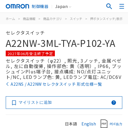
制御機器
Japan
ホーム
>
商品情報
>
商品カテゴリ
>
スイッチ
>
押ボタンスイッチ/表示灯
セレクタスイッチ
A22NW-3ML-TYA-P102-YA
2027年06月受注終了予定
セレクタスイッチ（φ22）, 照光, 3ノッチ, 金属ベゼ
ル, 左に自動復帰, 操作部色: 黄（透明）, IP66, プッ
シュインPlus端子台, 接点構成: NO/点灯ユニッ
ト/NC, LEDランプ色: 黄, LEDランプ電圧: AC/DC6V
A22NS / A22NW セレクタスイッチ 形式仕様一覧
マイリストに追加
日本語
English
PDF出力