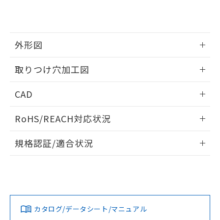
り、2022年1月12日より割愛しておりま
す。
外形図
情報更新：2026/05/21
取りつけ穴加工図
情報更新：2026/05/21
CAD
ログイン/会員登録いただくと、CADデータをダウンロー
RoHS/REACH対応状況
ドすることができます。
情報更新：2026/7/29
規格認証/適合状況
ログイン/会員登録
EU RoHS
注意事項・凡例
A22NW-3ML-TYA-P102-YAについての規格認証/適合状況につ
いては、「カスタマーサポートセンタ お客様相談室」または
貴社担当オムロン営業員または販売店にお問い合わせくださ
対応状況
対応予定月
※1
※2
い。
ダウンロードデータをご利用いただく前に、以下を必ずお読
みください。
カタログ/データシート/マニュアル
対応済み
ソフトウェアの使用条件
お問い合わせ