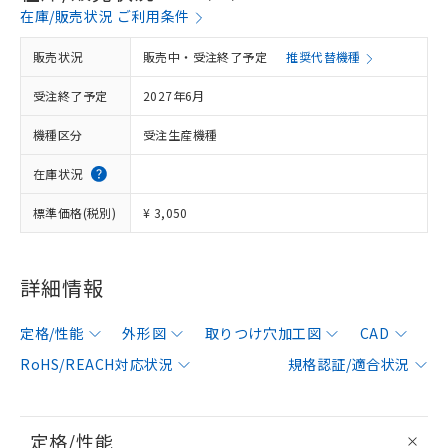
在庫/販売状況 ご利用条件
販売状況
販売中・受注終了予定
推奨代替機種
受注終了予定
2027年6月
機種区分
受注生産機種
在庫状況
標準価格(税別)
¥ 3,050
詳細情報
定格/性能
外形図
取りつけ穴加工図
CAD
RoHS/REACH対応状況
規格認証/適合状況
定格/性能