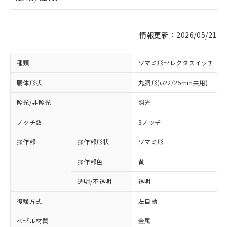
情報更新：2026/05/21
種類
ツマミ形セレクタスイッチ
胴体形状
丸胴形(φ22/25mm共用)
照光/非照光
照光
ノッチ数
3ノッチ
操作部
操作部形状
ツマミ形
操作部色
黄
透明/不透明
透明
復帰方式
左自動
ベゼル材質
金属