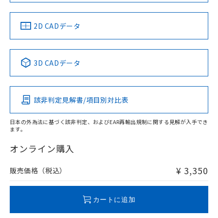
中国 RoHS
注意事項・凡例
2D CADデータ
中国 RoHS表
※1 ※2
3D CADデータ
Pb
Hg
Cd
Cr(VI)
該非判定見解書/項目別対比表
X
O
O
O
日本の外為法に基づく該非判定、およびEAR再輸出規制に関する見解が入手でき
ます。
"対応済み"や非含有の記載がされた商品であっても、流通
在庫等で未対応品が混在する可能性があります。
オンライン購入
非含有品が必要な際は、弊社営業部門もしくは販売店へお
問い合わせください。
¥ 3,350
販売価格（税込）
この製品のRoHS/REACH対応状況ページへ
カートに追加