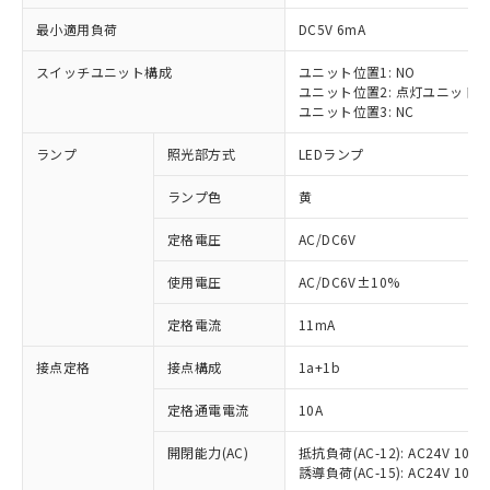
最小適用負荷
DC5V 6mA
スイッチユニット構成
ユニット位置1: NO
ユニット位置2: 点灯ユニット
ユニット位置3: NC
ランプ
照光部方式
LEDランプ
ランプ色
黄
※1 対応状況
定格電圧
AC/DC6V
対応済み：EU RoHS指令（10物質）の
使用電圧
AC/DC6V±10%
非含有に対応した製品が提供可能な商品で
す。
定格電流
11mA
対応予定：EU RoHS指令（10物質）の非含
ご利用条件
有に対応した製品に切り替える予定のある
接点定格
接点構成
1a+1b
商品です。
対応予定なし：EU RoHS指令（10物質）の
定格通電電流
10A
以下の条件をお読みいただき、同意のうえ
非含有に非対応の商品で、対応品を出す予
ご利用ください。
定はありません。
開閉能力(AC)
抵抗負荷(AC-12): AC24V 10A/A
誘導負荷(AC-15): AC24V 10A/AC
調査・確認中：EU RoHS指令（10物質）の
本サービスは、当社制御機器事業取扱