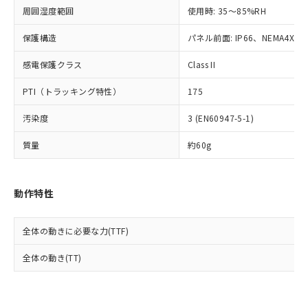
準値以下であることを示します。
該第三者に通知します。また当社は、
示しないようお願いします。
周囲湿度範囲
使用時: 35～85%RH
部品在庫の切り替え状況などにより、予定
「10」：通常の使用状況下において有害物
販売先および販売に係わる関係者が違
マイパーツ機能（部品リスト作成サー
空
受注生産機種、また在庫状況の
月が前後することがあります。
質が外部に漏えいし、環境に深刻な影響を
法に輸出するおそれがある場合は、取
ビス）をご利用いただくには、I-Web
保護構造
パネル前面: IP66、NEMA4X, N
白
情報を公開していない機種
及ぼさない年数を意味します。
り引きをいたしません。
メンバーズにご登録されている必要が
「－」：未確認です。当社販売部門へお問
感電保護クラス
Class II
あります。
い合わせください。
お客様が当ウェブサイト上で当社にご
※3 非含有証明書ダウンロード
PTI（トラッキング特性）
175
登録された部品リストについて、当社
および当社の共同利用者が、当社の製
下記の非含有証明書をダウンロードするこ
汚染度
3 (EN60947-5-1)
品・サービスに関するお客様との取
とができます。
合意する
キャンセル
引・商談に必要な範囲で利用すること
質量
約60g
をご了承ください。
EU RoHS指令（10物質）の非含有証明書
※当社の共同利用者とは、
"個人情報
51物質の非含有証明書（当社基準）
の共同利用に関して"
の「1.共同利
※本証明書は発行日時点で非含有を証明す
動作特性
用者の範囲」に記載されている法人を
るもので、過去に遡って非含有を証明する
指します。
ものではありません。
全体の動きに必要な力(TTF)
また、RoHS指令のフタル酸エステル類４
物質の対応では、対応完了までの期間は出
全体の動き(TT)
荷製品に未対応品が混在することから備考
欄に対応日を記載しておりました。
既に当社にて対応品への在庫切替を完了
していることから、特段のことがない限