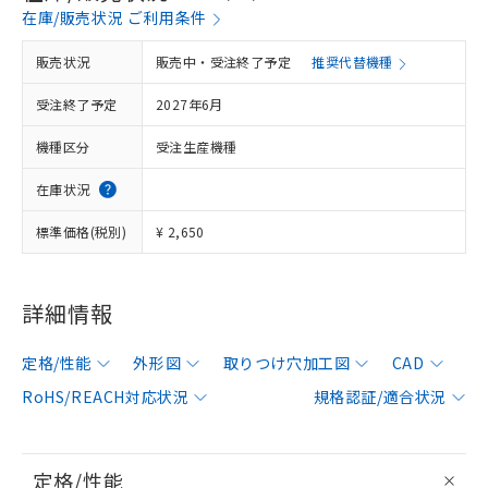
在庫/販売状況 ご利用条件
販売状況
販売中・受注終了予定
推奨代替機種
受注終了予定
2027年6月
機種区分
受注生産機種
在庫状況
標準価格(税別)
¥ 2,650
詳細情報
定格/性能
外形図
取りつけ穴加工図
CAD
RoHS/REACH対応状況
規格認証/適合状況
定格/性能