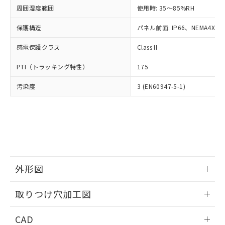
い合わせください。
お客様が当ウェブサイト上で当社にご
周囲湿度範囲
使用時: 35～85%RH
※3 非含有証明書ダウンロード
登録された部品リストについて、当社
保護構造
パネル前面: IP66、NEMA4X, N
および当社の共同利用者が、当社の製
下記の非含有証明書をダウンロードするこ
品・サービスに関するお客様との取
とができます。
感電保護クラス
Class II
合意する
キャンセル
引・商談に必要な範囲で利用すること
をご了承ください。
EU RoHS指令（10物質）の非含有証明書
PTI（トラッキング特性）
175
※当社の共同利用者とは、
"個人情報
51物質の非含有証明書（当社基準）
の共同利用に関して"
の「1.共同利
汚染度
3 (EN60947-5-1)
※本証明書は発行日時点で非含有を証明す
用者の範囲」に記載されている法人を
るもので、過去に遡って非含有を証明する
指します。
ものではありません。
また、RoHS指令のフタル酸エステル類４
物質の対応では、対応完了までの期間は出
荷製品に未対応品が混在することから備考
欄に対応日を記載しておりました。
既に当社にて対応品への在庫切替を完了
外形図
していることから、特段のことがない限
り、2022年1月12日より割愛しておりま
情報更新：2026/05/21
取りつけ穴加工図
す。
情報更新：2026/05/21
CAD