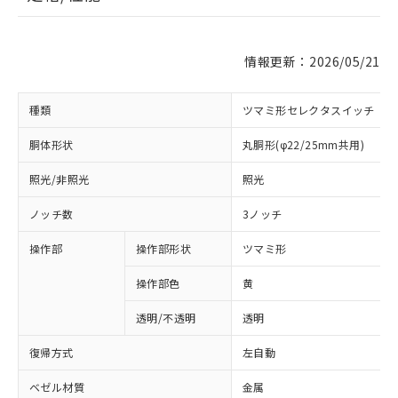
情報更新：2026/05/21
種類
ツマミ形セレクタスイッチ
胴体形状
丸胴形(φ22/25mm共用)
照光/非照光
照光
ノッチ数
3ノッチ
操作部
操作部形状
ツマミ形
操作部色
黄
透明/不透明
透明
復帰方式
左自動
ベゼル材質
金属