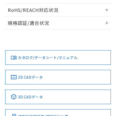
ログイン/会員登録いただくと、CADデータをダウンロー
RoHS/REACH対応状況
ドすることができます。
情報更新：2026/7/29
規格認証/適合状況
ログイン/会員登録
EU RoHS
注意事項・凡例
UL認証
CSA認証
CEマーキング
Yes
Yes
Yes
対応状況
対応予定月
※1
※2
ダウンロードデータをご利用いただく前に、以下を必ずお読
みください。
カタログ/データシート/マニュアル
対応済み
ソフトウェアの使用条件
LR型式承認
DNV型式承認
BV型式承認
KR型式承
（イギリス
（ノルウェー
（フランス
（韓国
船舶規格）
船舶規格）
船舶規格）
船舶規格
中国 RoHS
注意事項・凡例
2D CADデータ
No
No
No
No
中国 RoHS表
※1 ※2
3D CADデータ
この製品の規格認証/適合状況ページへ
Pb
Hg
Cd
Cr(VI)
その他の認証はこちらのページからご検索ください