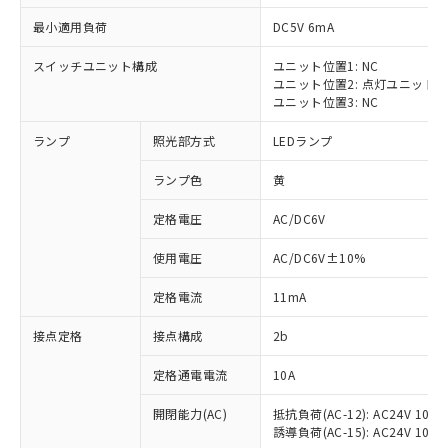
最小適用負荷
DC5V 6mA
スイッチユニット構成
ユニット位置1: NC
ユニット位置2: 点灯ユニット
※1 対応状況
ユニット位置3: NC
ランプ
照光部方式
LEDランプ
対応済み：EU RoHS指令（10物質）の
非含有に対応した製品が提供可能な商品で
ランプ色
黄
す。
対応予定：EU RoHS指令（10物質）の非含
定格電圧
AC/DC6V
ご利用条件
有に対応した製品に切り替える予定のある
商品です。
使用電圧
AC/DC6V±10%
対応予定なし：EU RoHS指令（10物質）の
以下の条件をお読みいただき、同意のうえ
非含有に非対応の商品で、対応品を出す予
定格電流
11mA
ご利用ください。
定はありません。
調査・確認中：EU RoHS指令（10物質）の
接点定格
接点構成
2b
本サービスは、当社制御機器事業取扱
※1 中国RoHS○×表
非含有の対応状況を調査中または確認中の
商品の当社在庫状況および標準価格
定格通電電流
10A
商品です。
(税抜)を提供させていただくもので
「○」：最大均質材料含有率が中国RoHSの
非該当品：ライセンス料など無形物で、有
す。
開閉能力(AC)
抵抗負荷(AC-12): AC24V 10A/A
基準値以下であることを示します。
害物質有無と関係のない商品です。
当社制御機器事業取扱商品の中には、
誘導負荷(AC-15): AC24V 10A/AC
「×」：最大均質材料含有率が中国RoHSの
仕入先様の事情により、非含有部品として