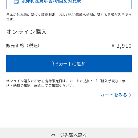
該非判定見解書/項目別対比表
X
O
O
O
日本の外為法に基づく該非判定、およびEAR再輸出規制に関する見解が入手でき
ます。
"対応済み"や非含有の記載がされた商品であっても、流通
在庫等で未対応品が混在する可能性があります。
オンライン購入
非含有品が必要な際は、弊社営業部門もしくは販売店へお
問い合わせください。
¥ 2,910
販売価格（税込）
この製品のRoHS/REACH対応状況ページへ
カートに追加
オンライン購入における出荷予定日は、カートに追加～「ご購入手続き：価
格・納期の確認」画面にてご確認ください。
カートをみる
ページ先頭へ戻る