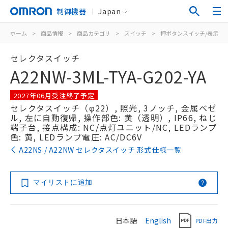
制御機器
Japan
ホーム
>
商品情報
>
商品カテゴリ
>
スイッチ
>
押ボタンスイッチ/表示灯
セレクタスイッチ
A22NW-3ML-TYA-G202-YA
2027年06月受注終了予定
セレクタスイッチ（φ22）, 照光, 3ノッチ, 金属ベゼ
ル, 左に自動復帰, 操作部色: 黄（透明）, IP66, ねじ
端子台, 接点構成: NC/点灯ユニット/NC, LEDランプ
色: 黄, LEDランプ電圧: AC/DC6V
A22NS / A22NW セレクタスイッチ 形式仕様一覧
マイリストに追加
日本語
English
PDF出力