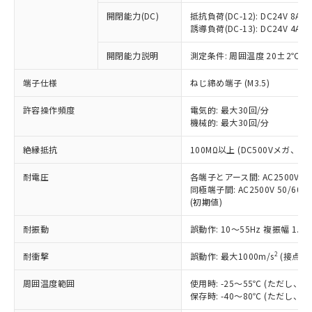
本サービスの対象外となる商品もある
基準値を超えていることを示します。
いたものが、含有品と判明した場合などや
当社は、これら貴社製品のうち、外国
ことをご了承ください。
開閉能力(DC)
抵抗負荷(DC-12): DC24V 8A/DC
「－」：未確認です。当社販売部門へお問
むを得ず変更することがあります。
為替および外国貿易法に定める商品
誘導負荷(DC-13): DC24V 4A/DC
在庫状況および標準価格照会結果は、
い合わせください。
（以下｢規制貨物等」という）を輸出
記載している更新日時点での社内デー
*EU RoHS指令（10物質）：
または国外への提供する場合は、日本
開閉能力説明
測定条件: 周囲温度 20±2℃、
記
タに基づき作成されるものであり、閲
説明
鉛(Pb) 1000ppm以下、 水銀(Hg) 1000ppm以下、 カド
*中国RoHS10物質の基準値 (GB/T26572)：
国政府の輸出許可(または役務取引許
号
覧された時点での実際の在庫および標
ミウム(Cd) 100ppm以下、
Pb(鉛) :1000ppm、 Hg(水銀) : 1000ppm、 Cd(カドミウ
端子仕様
ねじ締め端子 (M3.5)
可)を取得するなどの必要な手続きを
六価クロム(Cr(Ⅵ)) 1000ppm以下、ポリ臭化ビフェニル
ム) : 100ppm、
準価格とは異なる場合があることをご
類(PBB) 1000ppm以下、ポリ臭化ジフェニルエーテル類
Cr(Ⅵ)(六価クロム) : 1000ppm、 PBBs(ポリ臭化ビフェ
とります。
了承ください。
(PBDE) 1000ppm以下、フタル酸ビス(2-エチルヘキシ
○
一定数以上の在庫あり
ニル類) : 1000ppm、 PBDEs(ポリ臭化ジフェニルエーテ
許容操作頻度
電気的: 最大30回/分
当社は規制貨物を破棄する場合は、完
ル) (DEHP)(別名：DOP) 1000ppm以下、フタル酸ブチ
正式な納期状況および標準価格はお客
ル類) : 1000ppm、
機械的: 最大30回/分
ルベンジル（BBP） 1000ppm以下、フタル酸ジブチル
全に破砕するなど、違法に輸出されな
DBP(フタル酸ジブチル) : 1000ppm、 DIBP(フタル酸ジ
様のお取引先、またはお客様担当のオ
（DBP） 1000ppm以下、フタル酸ジイソブチル
イソブチル) : 1000ppm、 BBP(フタル酸ブチルベンジ
△
一定数には満たないが在庫あり
いよう必要な手段を講じます。
ムロン制御機器販売店・当社販売員に
(DIBP) 1000ppm以下
ル) : 1000ppm、
絶縁抵抗
100MΩ以上 (DC500Vメガ、
当社は貴社製品を、核兵器、ミサイ
但し、RoHS指令で産業用監視および制御機器に対する
DEHP(フタル酸ビス(2-エチルヘキシル)) : 1000ppm
ご相談ください。
適用除外項目は除く。
ル、化学兵器、生物兵器またはその他
－
在庫なし(最新の在庫状況につ
オムロン制御機器販売店や当社販売拠
耐電圧
各端子とアース間: AC2500V 50/
フタル酸エステル類の４物質については閾値を超える意
武器並びにこれらの製造装置等に一切
いては、お客様のお取引先、ま
図的な使用がないことを確認しています。
同極端子間: AC2500V 50/60
点は「
販売ネットワーク
」をご確認
※2 環境保護使用期限
使用いたしません。
(初期値)
たはお客様担当のオムロン制御
ください。
当社は、貴社製品を第三者に販売する
機器販売店・当社販売員にご確
在庫状況および標準価格結果を当社の
※2 対応予定月
「ｅ」：有害物質（10物質）のすべてが基
耐振動
誤動作: 10～55Hz 複振幅 1.
場合は、上記1、2および3の内容を当
認ください)
事前の承諾なく第三者に漏洩または開
準値以下であることを示します。
該第三者に通知します。また当社は、
示しないようお願いします。
2
耐衝撃
誤動作: 最大1000m/s
(接点開
部品在庫の切り替え状況などにより、予定
「10」：通常の使用状況下において有害物
販売先および販売に係わる関係者が違
マイパーツ機能（部品リスト作成サー
空
受注生産機種、また在庫状況の
月が前後することがあります。
質が外部に漏えいし、環境に深刻な影響を
法に輸出するおそれがある場合は、取
ビス）をご利用いただくには、I-Web
白
情報を公開していない機種
周囲温度範囲
使用時: -25～55℃ (ただし
及ぼさない年数を意味します。
り引きをいたしません。
メンバーズにご登録されている必要が
保存時: -40～80℃ (ただし
「－」：未確認です。当社販売部門へお問
あります。