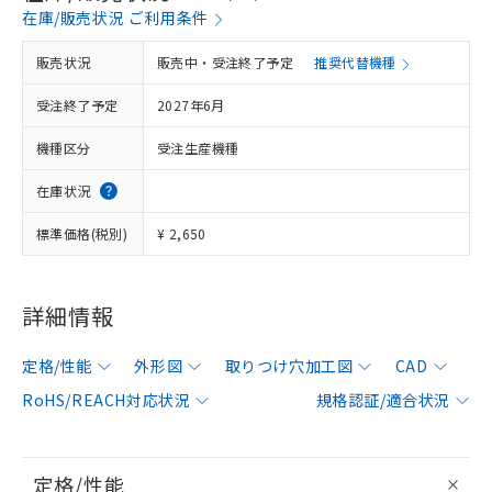
在庫/販売状況 ご利用条件
販売状況
販売中・受注終了予定
推奨代替機種
受注終了予定
2027年6月
機種区分
受注生産機種
在庫状況
標準価格(税別)
¥ 2,650
詳細情報
定格/性能
外形図
取りつけ穴加工図
CAD
RoHS/REACH対応状況
規格認証/適合状況
定格/性能