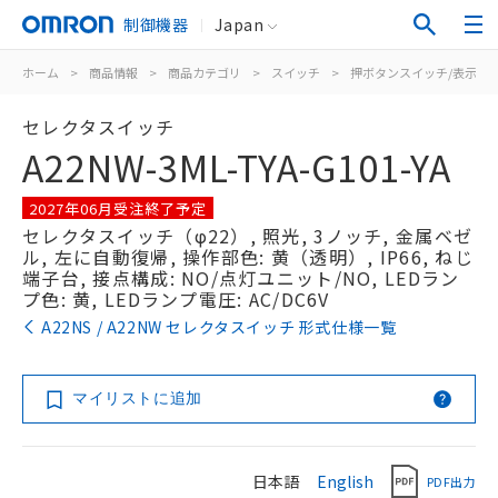
制御機器
Japan
ホーム
>
商品情報
>
商品カテゴリ
>
スイッチ
>
押ボタンスイッチ/表示灯
セレクタスイッチ
A22NW-3ML-TYA-G101-YA
2027年06月受注終了予定
セレクタスイッチ（φ22）, 照光, 3ノッチ, 金属ベゼ
ル, 左に自動復帰, 操作部色: 黄（透明）, IP66, ねじ
端子台, 接点構成: NO/点灯ユニット/NO, LEDラン
プ色: 黄, LEDランプ電圧: AC/DC6V
A22NS / A22NW セレクタスイッチ 形式仕様一覧
マイリストに追加
日本語
English
PDF出力