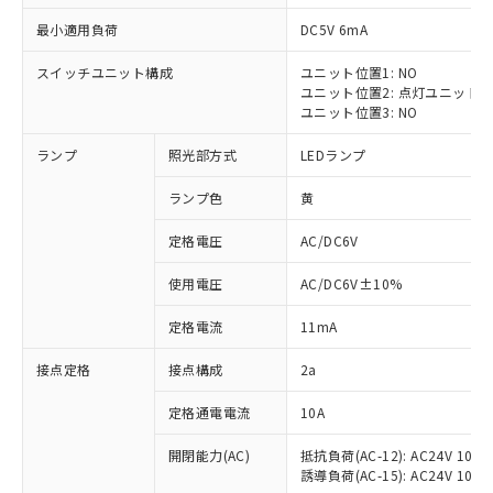
最小適用負荷
DC5V 6mA
スイッチユニット構成
ユニット位置1: NO
ユニット位置2: 点灯ユニット
※1 対応状況
ユニット位置3: NO
ランプ
照光部方式
LEDランプ
対応済み：EU RoHS指令（10物質）の
非含有に対応した製品が提供可能な商品で
ランプ色
黄
す。
対応予定：EU RoHS指令（10物質）の非含
定格電圧
AC/DC6V
ご利用条件
有に対応した製品に切り替える予定のある
商品です。
使用電圧
AC/DC6V±10%
対応予定なし：EU RoHS指令（10物質）の
以下の条件をお読みいただき、同意のうえ
非含有に非対応の商品で、対応品を出す予
定格電流
11mA
ご利用ください。
定はありません。
調査・確認中：EU RoHS指令（10物質）の
接点定格
接点構成
2a
本サービスは、当社制御機器事業取扱
※1 中国RoHS○×表
非含有の対応状況を調査中または確認中の
商品の当社在庫状況および標準価格
定格通電電流
10A
商品です。
(税抜)を提供させていただくもので
「○」：最大均質材料含有率が中国RoHSの
非該当品：ライセンス料など無形物で、有
す。
開閉能力(AC)
抵抗負荷(AC-12): AC24V 10A/A
基準値以下であることを示します。
害物質有無と関係のない商品です。
当社制御機器事業取扱商品の中には、
誘導負荷(AC-15): AC24V 10A/AC
「×」：最大均質材料含有率が中国RoHSの
仕入先様の事情により、非含有部品として