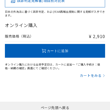
該非判定見解書/項目別対比表
X
O
O
O
日本の外為法に基づく該非判定、およびEAR再輸出規制に関する見解が入手でき
ます。
"対応済み"や非含有の記載がされた商品であっても、流通
在庫等で未対応品が混在する可能性があります。
オンライン購入
非含有品が必要な際は、弊社営業部門もしくは販売店へお
問い合わせください。
¥ 2,910
販売価格（税込）
この製品のRoHS/REACH対応状況ページへ
カートに追加
オンライン購入における出荷予定日は、カートに追加～「ご購入手続き：価
格・納期の確認」画面にてご確認ください。
カートをみる
ページ先頭へ戻る