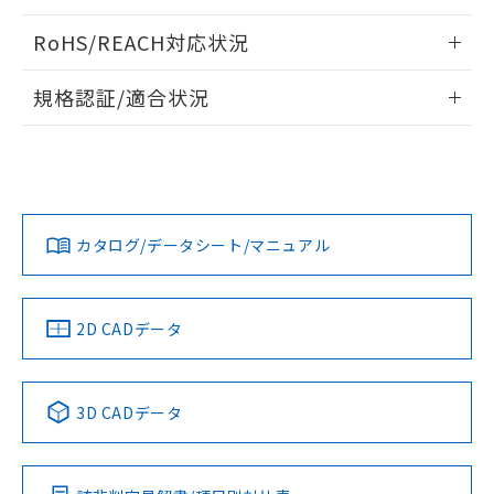
ログイン/会員登録いただくと、CADデータをダウンロー
RoHS/REACH対応状況
ドすることができます。
情報更新：2026/7/29
規格認証/適合状況
ログイン/会員登録
EU RoHS
注意事項・凡例
UL認証
CSA認証
CEマーキング
Yes
Yes
Yes
対応状況
対応予定月
※1
※2
ダウンロードデータをご利用いただく前に、以下を必ずお読
みください。
カタログ/データシート/マニュアル
対応済み
ソフトウェアの使用条件
LR型式承認
DNV型式承認
BV型式承認
KR型式承
（イギリス
（ノルウェー
（フランス
（韓国
船舶規格）
船舶規格）
船舶規格）
船舶規格
中国 RoHS
注意事項・凡例
2D CADデータ
No
No
No
No
中国 RoHS表
※1 ※2
3D CADデータ
この製品の規格認証/適合状況ページへ
Pb
Hg
Cd
Cr(VI)
その他の認証はこちらのページからご検索ください