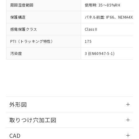
い合わせください。
お客様が当ウェブサイト上で当社にご
周囲湿度範囲
使用時: 35～85%RH
※3 非含有証明書ダウンロード
登録された部品リストについて、当社
保護構造
パネル前面: IP66、NEMA4X, N
および当社の共同利用者が、当社の製
下記の非含有証明書をダウンロードするこ
品・サービスに関するお客様との取
とができます。
感電保護クラス
Class II
合意する
キャンセル
引・商談に必要な範囲で利用すること
をご了承ください。
EU RoHS指令（10物質）の非含有証明書
PTI（トラッキング特性）
175
※当社の共同利用者とは、
"個人情報
51物質の非含有証明書（当社基準）
の共同利用に関して"
の「1.共同利
汚染度
3 (EN60947-5-1)
※本証明書は発行日時点で非含有を証明す
用者の範囲」に記載されている法人を
るもので、過去に遡って非含有を証明する
指します。
ものではありません。
また、RoHS指令のフタル酸エステル類４
物質の対応では、対応完了までの期間は出
荷製品に未対応品が混在することから備考
欄に対応日を記載しておりました。
既に当社にて対応品への在庫切替を完了
外形図
していることから、特段のことがない限
り、2022年1月12日より割愛しておりま
情報更新：2026/05/21
取りつけ穴加工図
す。
情報更新：2026/05/21
CAD