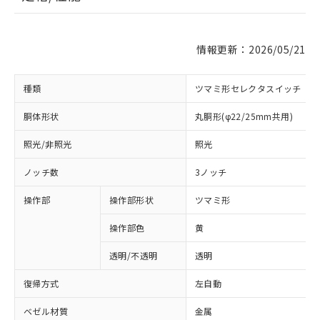
情報更新：2026/05/21
種類
ツマミ形セレクタスイッチ
胴体形状
丸胴形(φ22/25mm共用)
照光/非照光
照光
ノッチ数
3ノッチ
操作部
操作部形状
ツマミ形
操作部色
黄
透明/不透明
透明
復帰方式
左自動
ベゼル材質
金属