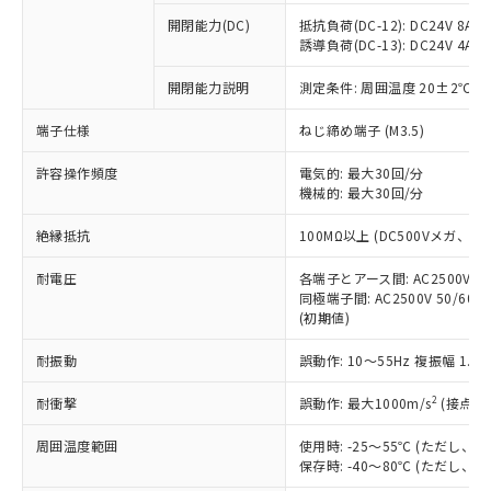
本サービスの対象外となる商品もある
基準値を超えていることを示します。
いたものが、含有品と判明した場合などや
当社は、これら貴社製品のうち、外国
ことをご了承ください。
開閉能力(DC)
抵抗負荷(DC-12): DC24V 8A/DC
「－」：未確認です。当社販売部門へお問
むを得ず変更することがあります。
為替および外国貿易法に定める商品
誘導負荷(DC-13): DC24V 4A/DC
在庫状況および標準価格照会結果は、
い合わせください。
（以下｢規制貨物等」という）を輸出
記載している更新日時点での社内デー
*EU RoHS指令（10物質）：
または国外への提供する場合は、日本
開閉能力説明
測定条件: 周囲温度 20±2℃、
記
タに基づき作成されるものであり、閲
説明
鉛(Pb) 1000ppm以下、 水銀(Hg) 1000ppm以下、 カド
*中国RoHS10物質の基準値 (GB/T26572)：
国政府の輸出許可(または役務取引許
号
覧された時点での実際の在庫および標
ミウム(Cd) 100ppm以下、
Pb(鉛) :1000ppm、 Hg(水銀) : 1000ppm、 Cd(カドミウ
端子仕様
ねじ締め端子 (M3.5)
可)を取得するなどの必要な手続きを
六価クロム(Cr(Ⅵ)) 1000ppm以下、ポリ臭化ビフェニル
ム) : 100ppm、
準価格とは異なる場合があることをご
類(PBB) 1000ppm以下、ポリ臭化ジフェニルエーテル類
Cr(Ⅵ)(六価クロム) : 1000ppm、 PBBs(ポリ臭化ビフェ
とります。
了承ください。
(PBDE) 1000ppm以下、フタル酸ビス(2-エチルヘキシ
○
一定数以上の在庫あり
ニル類) : 1000ppm、 PBDEs(ポリ臭化ジフェニルエーテ
許容操作頻度
電気的: 最大30回/分
当社は規制貨物を破棄する場合は、完
ル) (DEHP)(別名：DOP) 1000ppm以下、フタル酸ブチ
正式な納期状況および標準価格はお客
ル類) : 1000ppm、
機械的: 最大30回/分
ルベンジル（BBP） 1000ppm以下、フタル酸ジブチル
全に破砕するなど、違法に輸出されな
DBP(フタル酸ジブチル) : 1000ppm、 DIBP(フタル酸ジ
様のお取引先、またはお客様担当のオ
（DBP） 1000ppm以下、フタル酸ジイソブチル
イソブチル) : 1000ppm、 BBP(フタル酸ブチルベンジ
△
一定数には満たないが在庫あり
いよう必要な手段を講じます。
ムロン制御機器販売店・当社販売員に
(DIBP) 1000ppm以下
ル) : 1000ppm、
絶縁抵抗
100MΩ以上 (DC500Vメガ、
当社は貴社製品を、核兵器、ミサイ
但し、RoHS指令で産業用監視および制御機器に対する
DEHP(フタル酸ビス(2-エチルヘキシル)) : 1000ppm
ご相談ください。
適用除外項目は除く。
ル、化学兵器、生物兵器またはその他
－
在庫なし(最新の在庫状況につ
オムロン制御機器販売店や当社販売拠
耐電圧
各端子とアース間: AC2500V 50/
フタル酸エステル類の４物質については閾値を超える意
武器並びにこれらの製造装置等に一切
いては、お客様のお取引先、ま
図的な使用がないことを確認しています。
同極端子間: AC2500V 50/60
点は「
販売ネットワーク
」をご確認
※2 環境保護使用期限
使用いたしません。
(初期値)
たはお客様担当のオムロン制御
ください。
当社は、貴社製品を第三者に販売する
機器販売店・当社販売員にご確
在庫状況および標準価格結果を当社の
※2 対応予定月
「ｅ」：有害物質（10物質）のすべてが基
耐振動
誤動作: 10～55Hz 複振幅 1.
場合は、上記1、2および3の内容を当
認ください)
事前の承諾なく第三者に漏洩または開
準値以下であることを示します。
該第三者に通知します。また当社は、
示しないようお願いします。
2
耐衝撃
誤動作: 最大1000m/s
(接点開
部品在庫の切り替え状況などにより、予定
「10」：通常の使用状況下において有害物
販売先および販売に係わる関係者が違
マイパーツ機能（部品リスト作成サー
空
受注生産機種、また在庫状況の
月が前後することがあります。
質が外部に漏えいし、環境に深刻な影響を
法に輸出するおそれがある場合は、取
ビス）をご利用いただくには、I-Web
白
情報を公開していない機種
周囲温度範囲
使用時: -25～55℃ (ただし
及ぼさない年数を意味します。
り引きをいたしません。
メンバーズにご登録されている必要が
保存時: -40～80℃ (ただし
「－」：未確認です。当社販売部門へお問
あります。