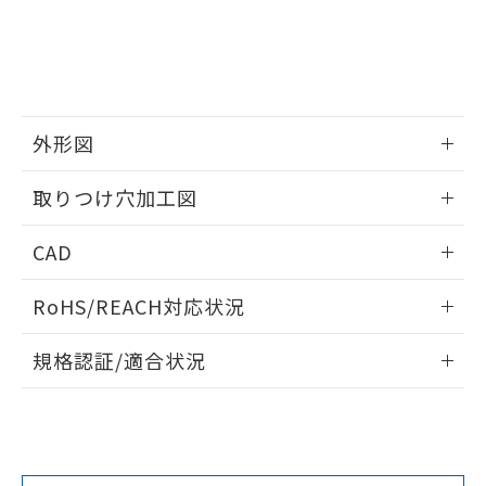
していることから、特段のことがない限
り、2022年1月12日より割愛しておりま
す。
外形図
情報更新：2026/05/21
取りつけ穴加工図
情報更新：2026/05/21
CAD
ログイン/会員登録いただくと、CADデータをダウンロー
RoHS/REACH対応状況
ドすることができます。
情報更新：2026/7/29
規格認証/適合状況
ログイン/会員登録
EU RoHS
注意事項・凡例
A22NW-3ML-TWA-P102-WAについての規格認証/適合状況に
ついては、「カスタマーサポートセンタ お客様相談室」また
は貴社担当オムロン営業員または販売店にお問い合わせくだ
対応状況
対応予定月
※1
※2
さい。
ダウンロードデータをご利用いただく前に、以下を必ずお読