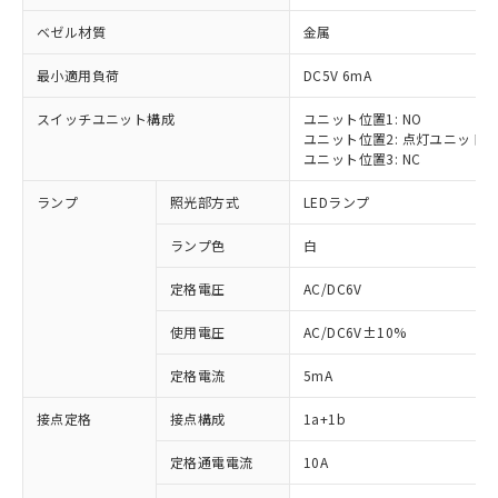
ベゼル材質
金属
最小適用負荷
DC5V 6mA
スイッチユニット構成
ユニット位置1: NO
ユニット位置2: 点灯ユニット
ユニット位置3: NC
ランプ
照光部方式
LEDランプ
ランプ色
白
※1 対応状況
定格電圧
AC/DC6V
対応済み：EU RoHS指令（10物質）の
非含有に対応した製品が提供可能な商品で
使用電圧
AC/DC6V±10%
す。
対応予定：EU RoHS指令（10物質）の非含
定格電流
5mA
ご利用条件
有に対応した製品に切り替える予定のある
商品です。
接点定格
接点構成
1a+1b
対応予定なし：EU RoHS指令（10物質）の
以下の条件をお読みいただき、同意のうえ
非含有に非対応の商品で、対応品を出す予
定格通電電流
10A
ご利用ください。
定はありません。