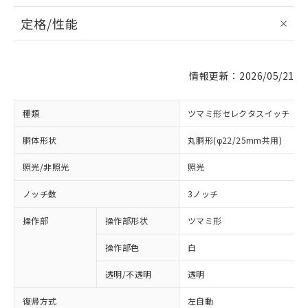
定格/性能
情報更新：2026/05/21
種類
ツマミ形セレクタスイッチ
胴体形状
丸胴形(φ22/25mm共用)
照光/非照光
照光
ノッチ数
3ノッチ
操作部
操作部形状
ツマミ形
操作部色
白
透明/不透明
透明
復帰方式
左自動