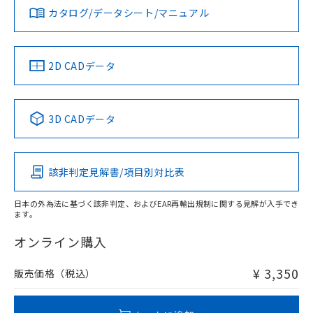
みください。
カタログ/データシート/マニュアル
対応済み
ソフトウェアの使用条件
お問い合わせ
中国 RoHS
注意事項・凡例
2D CADデータ
中国 RoHS表
※1 ※2
3D CADデータ
Pb
Hg
Cd
Cr(VI)
該非判定見解書/項目別対比表
X
O
O
O
日本の外為法に基づく該非判定、およびEAR再輸出規制に関する見解が入手でき
ます。
"対応済み"や非含有の記載がされた商品であっても、流通
在庫等で未対応品が混在する可能性があります。
オンライン購入
非含有品が必要な際は、弊社営業部門もしくは販売店へお
問い合わせください。
¥ 3,350
販売価格（税込）
この製品のRoHS/REACH対応状況ページへ