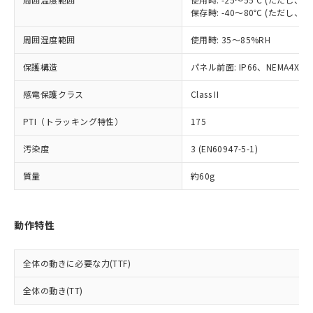
※2 対応予定月
「ｅ」：有害物質（10物質）のすべてが基
場合は、上記1、2および3の内容を当
認ください)
事前の承諾なく第三者に漏洩または開
保存時: -40～80℃ (ただし
準値以下であることを示します。
該第三者に通知します。また当社は、
示しないようお願いします。
部品在庫の切り替え状況などにより、予定
「10」：通常の使用状況下において有害物
販売先および販売に係わる関係者が違
マイパーツ機能（部品リスト作成サー
空
受注生産機種、また在庫状況の
周囲湿度範囲
使用時: 35～85%RH
月が前後することがあります。
質が外部に漏えいし、環境に深刻な影響を
法に輸出するおそれがある場合は、取
ビス）をご利用いただくには、I-Web
白
情報を公開していない機種
及ぼさない年数を意味します。
り引きをいたしません。
メンバーズにご登録されている必要が
保護構造
パネル前面: IP66、NEMA4X, N
「－」：未確認です。当社販売部門へお問
あります。
い合わせください。
感電保護クラス
Class II
お客様が当ウェブサイト上で当社にご
※3 非含有証明書ダウンロード
登録された部品リストについて、当社
PTI（トラッキング特性）
175
および当社の共同利用者が、当社の製
下記の非含有証明書をダウンロードするこ
品・サービスに関するお客様との取
とができます。
汚染度
3 (EN60947-5-1)
合意する
キャンセル
引・商談に必要な範囲で利用すること
をご了承ください。
質量
約60g
EU RoHS指令（10物質）の非含有証明書
※当社の共同利用者とは、
"個人情報
51物質の非含有証明書（当社基準）
の共同利用に関して"
の「1.共同利
※本証明書は発行日時点で非含有を証明す
用者の範囲」に記載されている法人を
るもので、過去に遡って非含有を証明する
動作特性
指します。
ものではありません。
また、RoHS指令のフタル酸エステル類４
全体の動きに必要な力(TTF)
物質の対応では、対応完了までの期間は出
荷製品に未対応品が混在することから備考
全体の動き(TT)
欄に対応日を記載しておりました。
既に当社にて対応品への在庫切替を完了