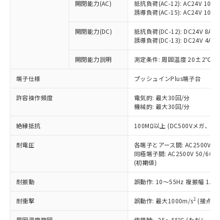
開閉能力(AC)
抵抗負荷(AC-12): AC24V 10A/A
調査・確認中：EU RoHS指令（10物質）の
本サービスは、当社制御機器事業取扱
※1 中国RoHS○×表
誘導負荷(AC-15): AC24V 10A/AC
非含有の対応状況を調査中または確認中の
商品の当社在庫状況および標準価格
商品です。
(税抜)を提供させていただくもので
開閉能力(DC)
抵抗負荷(DC-12): DC24V 8A/DC
「○」：最大均質材料含有率が中国RoHSの
非該当品：ライセンス料など無形物で、有
す。
誘導負荷(DC-13): DC24V 4A/DC
基準値以下であることを示します。
害物質有無と関係のない商品です。
当社制御機器事業取扱商品の中には、
「×」：最大均質材料含有率が中国RoHSの
仕入先様の事情により、非含有部品として
開閉能力説明
測定条件: 周囲温度 20±2℃、
本サービスの対象外となる商品もある
基準値を超えていることを示します。
いたものが、含有品と判明した場合などや
当社は、これら貴社製品のうち、外国
ことをご了承ください。
「－」：未確認です。当社販売部門へお問
むを得ず変更することがあります。
為替および外国貿易法に定める商品
端子仕様
プッシュインPlus端子台
在庫状況および標準価格照会結果は、
い合わせください。
（以下｢規制貨物等」という）を輸出
記載している更新日時点での社内デー
*EU RoHS指令（10物質）：
許容操作頻度
電気的: 最大30回/分
または国外への提供する場合は、日本
記
タに基づき作成されるものであり、閲
説明
鉛(Pb) 1000ppm以下、 水銀(Hg) 1000ppm以下、 カド
*中国RoHS10物質の基準値 (GB/T26572)：
機械的: 最大30回/分
国政府の輸出許可(または役務取引許
号
覧された時点での実際の在庫および標
ミウム(Cd) 100ppm以下、
Pb(鉛) :1000ppm、 Hg(水銀) : 1000ppm、 Cd(カドミウ
可)を取得するなどの必要な手続きを
六価クロム(Cr(Ⅵ)) 1000ppm以下、ポリ臭化ビフェニル
ム) : 100ppm、
準価格とは異なる場合があることをご
絶縁抵抗
100MΩ以上 (DC500Vメガ、
類(PBB) 1000ppm以下、ポリ臭化ジフェニルエーテル類
Cr(Ⅵ)(六価クロム) : 1000ppm、 PBBs(ポリ臭化ビフェ
とります。
了承ください。
(PBDE) 1000ppm以下、フタル酸ビス(2-エチルヘキシ
○
一定数以上の在庫あり
ニル類) : 1000ppm、 PBDEs(ポリ臭化ジフェニルエーテ
当社は規制貨物を破棄する場合は、完
ル) (DEHP)(別名：DOP) 1000ppm以下、フタル酸ブチ
正式な納期状況および標準価格はお客
ル類) : 1000ppm、
耐電圧
各端子とアース間: AC2500V 50/
ルベンジル（BBP） 1000ppm以下、フタル酸ジブチル
全に破砕するなど、違法に輸出されな
DBP(フタル酸ジブチル) : 1000ppm、 DIBP(フタル酸ジ
様のお取引先、またはお客様担当のオ
同極端子間: AC2500V 50/60
（DBP） 1000ppm以下、フタル酸ジイソブチル
イソブチル) : 1000ppm、 BBP(フタル酸ブチルベンジ
△
一定数には満たないが在庫あり
いよう必要な手段を講じます。
(初期値)
ムロン制御機器販売店・当社販売員に
(DIBP) 1000ppm以下
ル) : 1000ppm、
当社は貴社製品を、核兵器、ミサイ
但し、RoHS指令で産業用監視および制御機器に対する
DEHP(フタル酸ビス(2-エチルヘキシル)) : 1000ppm
ご相談ください。
適用除外項目は除く。
ル、化学兵器、生物兵器またはその他
耐振動
誤動作: 10～55Hz 複振幅 1.
－
在庫なし(最新の在庫状況につ
オムロン制御機器販売店や当社販売拠
フタル酸エステル類の４物質については閾値を超える意
武器並びにこれらの製造装置等に一切
いては、お客様のお取引先、ま
図的な使用がないことを確認しています。
点は「
販売ネットワーク
」をご確認
※2 環境保護使用期限
2
耐衝撃
誤動作: 最大1000m/s
(接点開
使用いたしません。
たはお客様担当のオムロン制御
ください。
当社は、貴社製品を第三者に販売する
機器販売店・当社販売員にご確
在庫状況および標準価格結果を当社の
周囲温度範囲
使用時: -25～55℃ (ただし