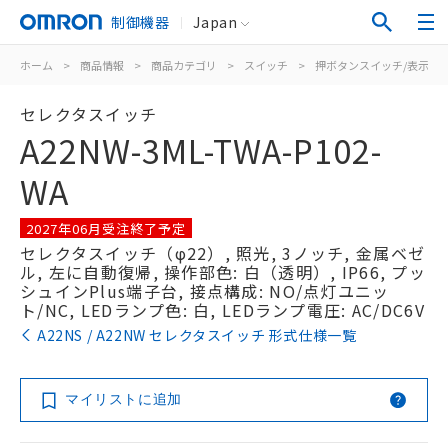
制御機器
Japan
ホーム
>
商品情報
>
商品カテゴリ
>
スイッチ
>
押ボタンスイッチ/表示灯
セレクタスイッチ
A22NW-3ML-TWA-P102-
WA
2027年06月受注終了予定
セレクタスイッチ（φ22）, 照光, 3ノッチ, 金属ベゼ
ル, 左に自動復帰, 操作部色: 白（透明）, IP66, プッ
シュインPlus端子台, 接点構成: NO/点灯ユニッ
ト/NC, LEDランプ色: 白, LEDランプ電圧: AC/DC6V
A22NS / A22NW セレクタスイッチ 形式仕様一覧
マイリストに追加