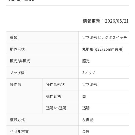
情報更新：2026/05/21
種類
ツマミ形セレクタスイッチ
胴体形状
丸胴形(φ22/25mm共用)
照光/非照光
照光
ノッチ数
3ノッチ
操作部
操作部形状
ツマミ形
操作部色
白
透明/不透明
透明
復帰方式
左自動
ベゼル材質
金属