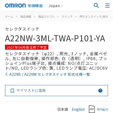
制御機器
Japan
ホーム
>
商品情報
>
商品カテゴリ
>
スイッチ
>
押ボタンスイッチ/表示灯
セレクタスイッチ
A22NW-3ML-TWA-P101-YA
2027年06月受注終了予定
セレクタスイッチ（φ22）, 照光, 3ノッチ, 金属ベゼ
ル, 左に自動復帰, 操作部色: 白（透明）, IP66, プッ
シュインPlus端子台, 接点構成: NO/点灯ユニッ
ト/NO, LEDランプ色: 黄, LEDランプ電圧: AC/DC6V
A22NS / A22NW セレクタスイッチ 形式仕様一覧
マイリストに追加
日本語
English
PDF出力