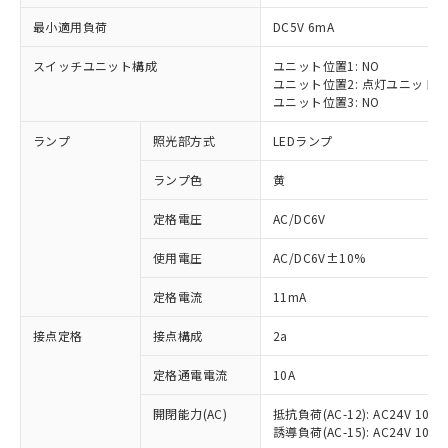
最小適用負荷
DC5V 6mA
スイッチユニット構成
ユニット位置1: NO
ユニット位置2: 点灯ユニット
※1 対応状況
ユニット位置3: NO
ランプ
照光部方式
LEDランプ
対応済み：EU RoHS指令（10物質）の
非含有に対応した製品が提供可能な商品で
ランプ色
黄
す。
対応予定：EU RoHS指令（10物質）の非含
定格電圧
AC/DC6V
ご利用条件
有に対応した製品に切り替える予定のある
商品です。
使用電圧
AC/DC6V±10%
対応予定なし：EU RoHS指令（10物質）の
以下の条件をお読みいただき、同意のうえ
非含有に非対応の商品で、対応品を出す予
定格電流
11mA
ご利用ください。
定はありません。
調査・確認中：EU RoHS指令（10物質）の
接点定格
接点構成
2a
本サービスは、当社制御機器事業取扱
※1 中国RoHS○×表
非含有の対応状況を調査中または確認中の
商品の当社在庫状況および標準価格
定格通電電流
10A
商品です。
(税抜)を提供させていただくもので
「○」：最大均質材料含有率が中国RoHSの
非該当品：ライセンス料など無形物で、有
す。
開閉能力(AC)
抵抗負荷(AC-12): AC24V 10A/A
基準値以下であることを示します。
害物質有無と関係のない商品です。
当社制御機器事業取扱商品の中には、
誘導負荷(AC-15): AC24V 10A/AC
「×」：最大均質材料含有率が中国RoHSの
仕入先様の事情により、非含有部品として