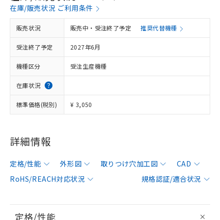
在庫/販売状況 ご利用条件
販売状況
販売中・受注終了予定
推奨代替機種
受注終了予定
2027年6月
機種区分
受注生産機種
在庫状況
標準価格(税別)
¥ 3,050
詳細情報
定格/性能
外形図
取りつけ穴加工図
CAD
RoHS/REACH対応状況
規格認証/適合状況
定格/性能