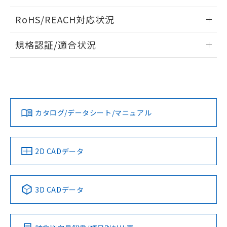
ログイン/会員登録いただくと、CADデータをダウンロー
RoHS/REACH対応状況
ドすることができます。
情報更新：2026/7/29
規格認証/適合状況
ログイン/会員登録
EU RoHS
注意事項・凡例
A22NW-3ML-TWA-P101-YAについての規格認証/適合状況に
ついては、「カスタマーサポートセンタ お客様相談室」また
は貴社担当オムロン営業員または販売店にお問い合わせくだ
対応状況
対応予定月
※1
※2
さい。
ダウンロードデータをご利用いただく前に、以下を必ずお読
みください。
カタログ/データシート/マニュアル
対応済み
ソフトウェアの使用条件
お問い合わせ
中国 RoHS
注意事項・凡例
2D CADデータ
中国 RoHS表
※1 ※2
3D CADデータ
Pb
Hg
Cd
Cr(VI)