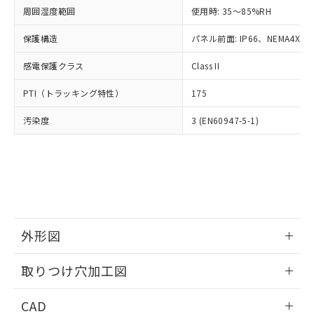
い合わせください。
お客様が当ウェブサイト上で当社にご
周囲湿度範囲
使用時: 35～85%RH
※3 非含有証明書ダウンロード
登録された部品リストについて、当社
保護構造
パネル前面: IP66、NEMA4X, N
および当社の共同利用者が、当社の製
下記の非含有証明書をダウンロードするこ
品・サービスに関するお客様との取
とができます。
感電保護クラス
Class II
合意する
キャンセル
引・商談に必要な範囲で利用すること
をご了承ください。
EU RoHS指令（10物質）の非含有証明書
PTI（トラッキング特性）
175
※当社の共同利用者とは、
"個人情報
51物質の非含有証明書（当社基準）
の共同利用に関して"
の「1.共同利
汚染度
3 (EN60947-5-1)
※本証明書は発行日時点で非含有を証明す
用者の範囲」に記載されている法人を
るもので、過去に遡って非含有を証明する
指します。
ものではありません。
また、RoHS指令のフタル酸エステル類４
物質の対応では、対応完了までの期間は出
荷製品に未対応品が混在することから備考
欄に対応日を記載しておりました。
既に当社にて対応品への在庫切替を完了
外形図
していることから、特段のことがない限
り、2022年1月12日より割愛しておりま
情報更新：2026/05/21
取りつけ穴加工図
す。
情報更新：2026/05/21
CAD