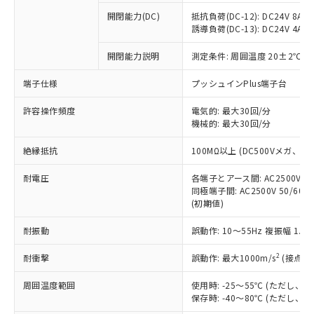
本サービスの対象外となる商品もある
基準値を超えていることを示します。
いたものが、含有品と判明した場合などや
当社は、これら貴社製品のうち、外国
ことをご了承ください。
開閉能力(DC)
抵抗負荷(DC-12): DC24V 8A/DC
「－」：未確認です。当社販売部門へお問
むを得ず変更することがあります。
為替および外国貿易法に定める商品
誘導負荷(DC-13): DC24V 4A/DC
在庫状況および標準価格照会結果は、
い合わせください。
（以下｢規制貨物等」という）を輸出
記載している更新日時点での社内デー
*EU RoHS指令（10物質）：
または国外への提供する場合は、日本
開閉能力説明
測定条件: 周囲温度 20±2℃、
記
タに基づき作成されるものであり、閲
説明
鉛(Pb) 1000ppm以下、 水銀(Hg) 1000ppm以下、 カド
*中国RoHS10物質の基準値 (GB/T26572)：
国政府の輸出許可(または役務取引許
号
覧された時点での実際の在庫および標
ミウム(Cd) 100ppm以下、
Pb(鉛) :1000ppm、 Hg(水銀) : 1000ppm、 Cd(カドミウ
端子仕様
プッシュインPlus端子台
可)を取得するなどの必要な手続きを
六価クロム(Cr(Ⅵ)) 1000ppm以下、ポリ臭化ビフェニル
ム) : 100ppm、
準価格とは異なる場合があることをご
類(PBB) 1000ppm以下、ポリ臭化ジフェニルエーテル類
Cr(Ⅵ)(六価クロム) : 1000ppm、 PBBs(ポリ臭化ビフェ
とります。
了承ください。
(PBDE) 1000ppm以下、フタル酸ビス(2-エチルヘキシ
○
一定数以上の在庫あり
ニル類) : 1000ppm、 PBDEs(ポリ臭化ジフェニルエーテ
許容操作頻度
電気的: 最大30回/分
当社は規制貨物を破棄する場合は、完
ル) (DEHP)(別名：DOP) 1000ppm以下、フタル酸ブチ
正式な納期状況および標準価格はお客
ル類) : 1000ppm、
機械的: 最大30回/分
ルベンジル（BBP） 1000ppm以下、フタル酸ジブチル
全に破砕するなど、違法に輸出されな
DBP(フタル酸ジブチル) : 1000ppm、 DIBP(フタル酸ジ
様のお取引先、またはお客様担当のオ
（DBP） 1000ppm以下、フタル酸ジイソブチル
イソブチル) : 1000ppm、 BBP(フタル酸ブチルベンジ
△
一定数には満たないが在庫あり
いよう必要な手段を講じます。
ムロン制御機器販売店・当社販売員に
(DIBP) 1000ppm以下
ル) : 1000ppm、
絶縁抵抗
100MΩ以上 (DC500Vメガ、
当社は貴社製品を、核兵器、ミサイ
但し、RoHS指令で産業用監視および制御機器に対する
DEHP(フタル酸ビス(2-エチルヘキシル)) : 1000ppm
ご相談ください。
適用除外項目は除く。
ル、化学兵器、生物兵器またはその他
－
在庫なし(最新の在庫状況につ
オムロン制御機器販売店や当社販売拠
耐電圧
各端子とアース間: AC2500V 50/
フタル酸エステル類の４物質については閾値を超える意
武器並びにこれらの製造装置等に一切
いては、お客様のお取引先、ま
図的な使用がないことを確認しています。
同極端子間: AC2500V 50/60
点は「
販売ネットワーク
」をご確認
※2 環境保護使用期限
使用いたしません。
(初期値)
たはお客様担当のオムロン制御
ください。
当社は、貴社製品を第三者に販売する
機器販売店・当社販売員にご確
在庫状況および標準価格結果を当社の
※2 対応予定月
「ｅ」：有害物質（10物質）のすべてが基
耐振動
誤動作: 10～55Hz 複振幅 1.
場合は、上記1、2および3の内容を当
認ください)
事前の承諾なく第三者に漏洩または開
準値以下であることを示します。
該第三者に通知します。また当社は、
示しないようお願いします。
2
耐衝撃
誤動作: 最大1000m/s
(接点開
部品在庫の切り替え状況などにより、予定
「10」：通常の使用状況下において有害物
販売先および販売に係わる関係者が違
マイパーツ機能（部品リスト作成サー
空
受注生産機種、また在庫状況の
月が前後することがあります。
質が外部に漏えいし、環境に深刻な影響を
法に輸出するおそれがある場合は、取
ビス）をご利用いただくには、I-Web
白
情報を公開していない機種
周囲温度範囲
使用時: -25～55℃ (ただし
及ぼさない年数を意味します。
り引きをいたしません。
メンバーズにご登録されている必要が
保存時: -40～80℃ (ただし
「－」：未確認です。当社販売部門へお問
あります。