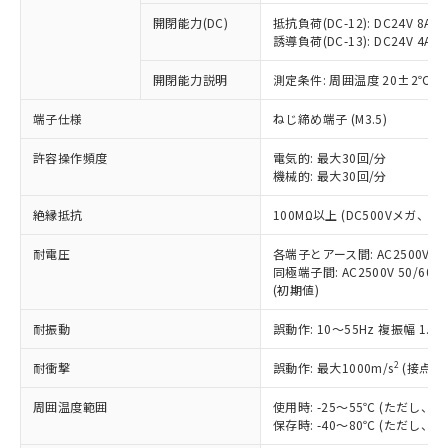
本サービスの対象外となる商品もある
基準値を超えていることを示します。
いたものが、含有品と判明した場合などや
当社は、これら貴社製品のうち、外国
ことをご了承ください。
開閉能力(DC)
抵抗負荷(DC-12): DC24V 8A/DC
「－」：未確認です。当社販売部門へお問
むを得ず変更することがあります。
為替および外国貿易法に定める商品
誘導負荷(DC-13): DC24V 4A/DC
在庫状況および標準価格照会結果は、
い合わせください。
（以下｢規制貨物等」という）を輸出
記載している更新日時点での社内デー
*EU RoHS指令（10物質）：
または国外への提供する場合は、日本
開閉能力説明
測定条件: 周囲温度 20±2℃、
記
タに基づき作成されるものであり、閲
説明
鉛(Pb) 1000ppm以下、 水銀(Hg) 1000ppm以下、 カド
*中国RoHS10物質の基準値 (GB/T26572)：
国政府の輸出許可(または役務取引許
号
覧された時点での実際の在庫および標
ミウム(Cd) 100ppm以下、
Pb(鉛) :1000ppm、 Hg(水銀) : 1000ppm、 Cd(カドミウ
端子仕様
ねじ締め端子 (M3.5)
可)を取得するなどの必要な手続きを
六価クロム(Cr(Ⅵ)) 1000ppm以下、ポリ臭化ビフェニル
ム) : 100ppm、
準価格とは異なる場合があることをご
類(PBB) 1000ppm以下、ポリ臭化ジフェニルエーテル類
Cr(Ⅵ)(六価クロム) : 1000ppm、 PBBs(ポリ臭化ビフェ
とります。
了承ください。
(PBDE) 1000ppm以下、フタル酸ビス(2-エチルヘキシ
○
一定数以上の在庫あり
ニル類) : 1000ppm、 PBDEs(ポリ臭化ジフェニルエーテ
許容操作頻度
電気的: 最大30回/分
当社は規制貨物を破棄する場合は、完
ル) (DEHP)(別名：DOP) 1000ppm以下、フタル酸ブチ
正式な納期状況および標準価格はお客
ル類) : 1000ppm、
機械的: 最大30回/分
ルベンジル（BBP） 1000ppm以下、フタル酸ジブチル
全に破砕するなど、違法に輸出されな
DBP(フタル酸ジブチル) : 1000ppm、 DIBP(フタル酸ジ
様のお取引先、またはお客様担当のオ
（DBP） 1000ppm以下、フタル酸ジイソブチル
イソブチル) : 1000ppm、 BBP(フタル酸ブチルベンジ
△
一定数には満たないが在庫あり
いよう必要な手段を講じます。
ムロン制御機器販売店・当社販売員に
(DIBP) 1000ppm以下
ル) : 1000ppm、
絶縁抵抗
100MΩ以上 (DC500Vメガ、
当社は貴社製品を、核兵器、ミサイ
但し、RoHS指令で産業用監視および制御機器に対する
DEHP(フタル酸ビス(2-エチルヘキシル)) : 1000ppm
ご相談ください。
適用除外項目は除く。
ル、化学兵器、生物兵器またはその他
－
在庫なし(最新の在庫状況につ
オムロン制御機器販売店や当社販売拠
耐電圧
各端子とアース間: AC2500V 50/
フタル酸エステル類の４物質については閾値を超える意
武器並びにこれらの製造装置等に一切
いては、お客様のお取引先、ま
図的な使用がないことを確認しています。
同極端子間: AC2500V 50/60
点は「
販売ネットワーク
」をご確認
※2 環境保護使用期限
使用いたしません。
(初期値)
たはお客様担当のオムロン制御
ください。
当社は、貴社製品を第三者に販売する
機器販売店・当社販売員にご確
在庫状況および標準価格結果を当社の
※2 対応予定月
「ｅ」：有害物質（10物質）のすべてが基
耐振動
誤動作: 10～55Hz 複振幅 1.
場合は、上記1、2および3の内容を当
認ください)
事前の承諾なく第三者に漏洩または開
準値以下であることを示します。
該第三者に通知します。また当社は、
示しないようお願いします。
2
耐衝撃
誤動作: 最大1000m/s
(接点開
部品在庫の切り替え状況などにより、予定
「10」：通常の使用状況下において有害物
販売先および販売に係わる関係者が違
マイパーツ機能（部品リスト作成サー
空
受注生産機種、また在庫状況の
月が前後することがあります。
質が外部に漏えいし、環境に深刻な影響を
法に輸出するおそれがある場合は、取
ビス）をご利用いただくには、I-Web
白
情報を公開していない機種
周囲温度範囲
使用時: -25～55℃ (ただし
及ぼさない年数を意味します。
り引きをいたしません。
メンバーズにご登録されている必要が
保存時: -40～80℃ (ただし
「－」：未確認です。当社販売部門へお問
あります。