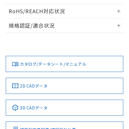
ログイン/会員登録いただくと、CADデータをダウンロー
RoHS/REACH対応状況
ドすることができます。
情報更新：2026/7/29
規格認証/適合状況
ログイン/会員登録
EU RoHS
注意事項・凡例
UL認証
CSA認証
CEマーキング
Yes
Yes
Yes
対応状況
対応予定月
※1
※2
ダウンロードデータをご利用いただく前に、以下を必ずお読
みください。
カタログ/データシート/マニュアル
対応済み
ソフトウェアの使用条件
LR型式承認
DNV型式承認
BV型式承認
KR型式承
（イギリス
（ノルウェー
（フランス
（韓国
船舶規格）
船舶規格）
船舶規格）
船舶規格
中国 RoHS
注意事項・凡例
2D CADデータ
No
No
No
No
中国 RoHS表
※1 ※2
3D CADデータ
この製品の規格認証/適合状況ページへ
Pb
Hg
Cd
Cr(VI)
その他の認証はこちらのページからご検索ください