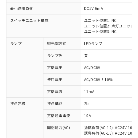
最小適用負荷
DC5V 6mA
スイッチユニット構成
ユニット位置1: NC
ユニット位置2: 点灯ユニット
※1 対応状況
ユニット位置3: NC
ランプ
照光部方式
LEDランプ
対応済み：EU RoHS指令（10物質）の
非含有に対応した製品が提供可能な商品で
ランプ色
黄
す。
対応予定：EU RoHS指令（10物質）の非含
定格電圧
AC/DC6V
ご利用条件
有に対応した製品に切り替える予定のある
商品です。
使用電圧
AC/DC6V±10%
対応予定なし：EU RoHS指令（10物質）の
以下の条件をお読みいただき、同意のうえ
非含有に非対応の商品で、対応品を出す予
定格電流
11mA
ご利用ください。
定はありません。
調査・確認中：EU RoHS指令（10物質）の
接点定格
接点構成
2b
本サービスは、当社制御機器事業取扱
※1 中国RoHS○×表
非含有の対応状況を調査中または確認中の
商品の当社在庫状況および標準価格
定格通電電流
10A
商品です。
(税抜)を提供させていただくもので
「○」：最大均質材料含有率が中国RoHSの
非該当品：ライセンス料など無形物で、有
す。
開閉能力(AC)
抵抗負荷(AC-12): AC24V 10A/A
基準値以下であることを示します。
害物質有無と関係のない商品です。
当社制御機器事業取扱商品の中には、
誘導負荷(AC-15): AC24V 10A/AC
「×」：最大均質材料含有率が中国RoHSの
仕入先様の事情により、非含有部品として