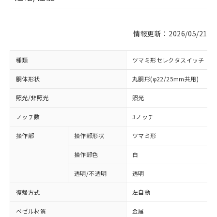
情報更新：2026/05/21
種類
ツマミ形セレクタスイッチ
胴体形状
丸胴形(φ22/25mm共用)
照光/非照光
照光
ノッチ数
3ノッチ
操作部
操作部形状
ツマミ形
操作部色
白
透明/不透明
透明
復帰方式
左自動
ベゼル材質
金属