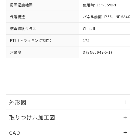
い合わせください。
お客様が当ウェブサイト上で当社にご
周囲湿度範囲
使用時: 35～85%RH
※3 非含有証明書ダウンロード
登録された部品リストについて、当社
保護構造
パネル前面: IP66、NEMA4X, N
および当社の共同利用者が、当社の製
下記の非含有証明書をダウンロードするこ
品・サービスに関するお客様との取
とができます。
感電保護クラス
Class II
合意する
キャンセル
引・商談に必要な範囲で利用すること
をご了承ください。
EU RoHS指令（10物質）の非含有証明書
PTI（トラッキング特性）
175
※当社の共同利用者とは、
"個人情報
51物質の非含有証明書（当社基準）
の共同利用に関して"
の「1.共同利
汚染度
3 (EN60947-5-1)
※本証明書は発行日時点で非含有を証明す
用者の範囲」に記載されている法人を
るもので、過去に遡って非含有を証明する
指します。
ものではありません。
また、RoHS指令のフタル酸エステル類４
物質の対応では、対応完了までの期間は出
荷製品に未対応品が混在することから備考
欄に対応日を記載しておりました。
既に当社にて対応品への在庫切替を完了
外形図
していることから、特段のことがない限
り、2022年1月12日より割愛しておりま
情報更新：2026/05/21
取りつけ穴加工図
す。
情報更新：2026/05/21
CAD