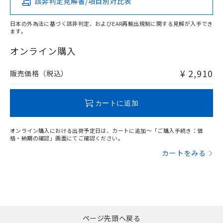
該非判定見解書/項目別対比表
X
O
O
O
日本の外為法に基づく該非判定、およびEAR再輸出規制に関する見解が入手でき
ます。
"対応済み"や非含有の記載がされた商品であっても、流通
在庫等で未対応品が混在する可能性があります。
オンライン購入
非含有品が必要な際は、弊社営業部門もしくは販売店へお
問い合わせください。
¥ 2,910
販売価格（税込）
この製品のRoHS/REACH対応状況ページへ
カートに追加
オンライン購入における出荷予定日は、カートに追加～「ご購入手続き：価
格・納期の確認」画面にてご確認ください。
カートをみる
ページ先頭へ戻る