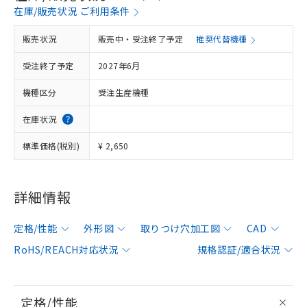
在庫/販売状況 ご利用条件
販売状況
販売中・受注終了予定
推奨代替機種
受注終了予定
2027年6月
機種区分
受注生産機種
在庫状況
標準価格(税別)
¥ 2,650
詳細情報
定格/性能
外形図
取りつけ穴加工図
CAD
RoHS/REACH対応状況
規格認証/適合状況
定格/性能