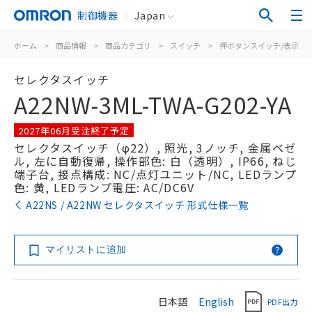
制御機器
Japan
ホーム
>
商品情報
>
商品カテゴリ
>
スイッチ
>
押ボタンスイッチ/表示灯
セレクタスイッチ
A22NW-3ML-TWA-G202-YA
2027年06月受注終了予定
セレクタスイッチ（φ22）, 照光, 3ノッチ, 金属ベゼ
ル, 左に自動復帰, 操作部色: 白（透明）, IP66, ねじ
端子台, 接点構成: NC/点灯ユニット/NC, LEDランプ
色: 黄, LEDランプ電圧: AC/DC6V
A22NS / A22NW セレクタスイッチ 形式仕様一覧
マイリストに追加
日本語
English
PDF出力