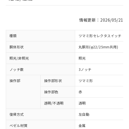
情報更新：2026/05/21
種類
ツマミ形セレクタスイッチ
胴体形状
丸胴形(φ22/25mm共用)
照光/非照光
照光
ノッチ数
3ノッチ
操作部
操作部形状
ツマミ形
操作部色
赤
透明/不透明
透明
復帰方式
左自動
ベゼル材質
金属