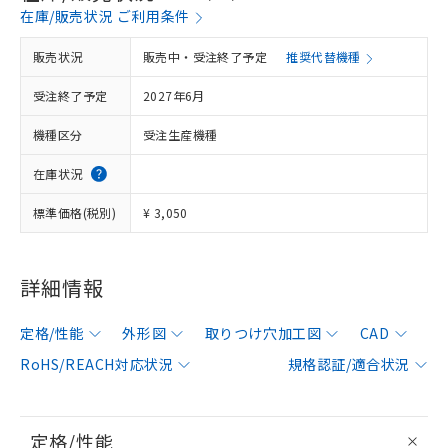
在庫/販売状況 ご利用条件
販売状況
販売中・受注終了予定
推奨代替機種
受注終了予定
2027年6月
機種区分
受注生産機種
在庫状況
標準価格(税別)
¥ 3,050
詳細情報
定格/性能
外形図
取りつけ穴加工図
CAD
RoHS/REACH対応状況
規格認証/適合状況
定格/性能