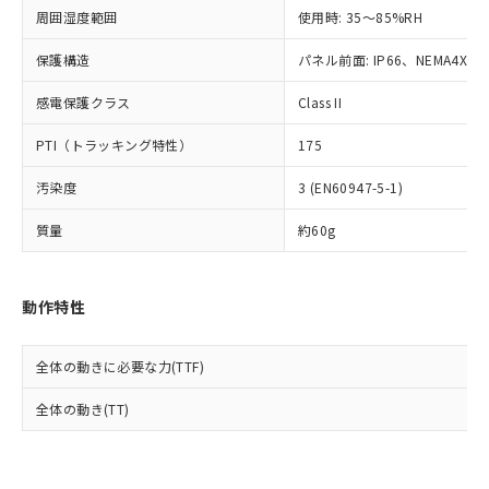
準値以下であることを示します。
該第三者に通知します。また当社は、
示しないようお願いします。
周囲湿度範囲
使用時: 35～85%RH
部品在庫の切り替え状況などにより、予定
「10」：通常の使用状況下において有害物
販売先および販売に係わる関係者が違
マイパーツ機能（部品リスト作成サー
空
受注生産機種、また在庫状況の
月が前後することがあります。
質が外部に漏えいし、環境に深刻な影響を
法に輸出するおそれがある場合は、取
ビス）をご利用いただくには、I-Web
保護構造
パネル前面: IP66、NEMA4X, N
白
情報を公開していない機種
及ぼさない年数を意味します。
り引きをいたしません。
メンバーズにご登録されている必要が
「－」：未確認です。当社販売部門へお問
感電保護クラス
Class II
あります。
い合わせください。
お客様が当ウェブサイト上で当社にご
※3 非含有証明書ダウンロード
PTI（トラッキング特性）
175
登録された部品リストについて、当社
および当社の共同利用者が、当社の製
下記の非含有証明書をダウンロードするこ
汚染度
3 (EN60947-5-1)
品・サービスに関するお客様との取
とができます。
合意する
キャンセル
引・商談に必要な範囲で利用すること
質量
約60g
をご了承ください。
EU RoHS指令（10物質）の非含有証明書
※当社の共同利用者とは、
"個人情報
51物質の非含有証明書（当社基準）
の共同利用に関して"
の「1.共同利
※本証明書は発行日時点で非含有を証明す
動作特性
用者の範囲」に記載されている法人を
るもので、過去に遡って非含有を証明する
指します。
ものではありません。
全体の動きに必要な力(TTF)
また、RoHS指令のフタル酸エステル類４
物質の対応では、対応完了までの期間は出
全体の動き(TT)
荷製品に未対応品が混在することから備考
欄に対応日を記載しておりました。
既に当社にて対応品への在庫切替を完了
していることから、特段のことがない限