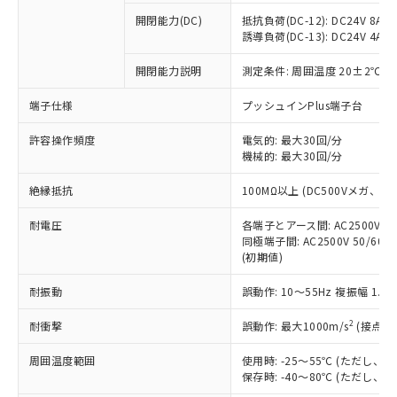
※1 中国RoHS○×表
非含有の対応状況を調査中または確認中の
商品の当社在庫状況および標準価格
開閉能力(DC)
抵抗負荷(DC-12): DC24V 8A/DC
商品です。
(税抜)を提供させていただくもので
誘導負荷(DC-13): DC24V 4A/DC
「○」：最大均質材料含有率が中国RoHSの
非該当品：ライセンス料など無形物で、有
す。
基準値以下であることを示します。
害物質有無と関係のない商品です。
開閉能力説明
測定条件: 周囲温度 20±2℃、
当社制御機器事業取扱商品の中には、
「×」：最大均質材料含有率が中国RoHSの
仕入先様の事情により、非含有部品として
本サービスの対象外となる商品もある
基準値を超えていることを示します。
いたものが、含有品と判明した場合などや
当社は、これら貴社製品のうち、外国
端子仕様
プッシュインPlus端子台
ことをご了承ください。
「－」：未確認です。当社販売部門へお問
むを得ず変更することがあります。
為替および外国貿易法に定める商品
在庫状況および標準価格照会結果は、
い合わせください。
許容操作頻度
電気的: 最大30回/分
（以下｢規制貨物等」という）を輸出
記載している更新日時点での社内デー
機械的: 最大30回/分
*EU RoHS指令（10物質）：
または国外への提供する場合は、日本
記
タに基づき作成されるものであり、閲
説明
鉛(Pb) 1000ppm以下、 水銀(Hg) 1000ppm以下、 カド
*中国RoHS10物質の基準値 (GB/T26572)：
国政府の輸出許可(または役務取引許
号
覧された時点での実際の在庫および標
ミウム(Cd) 100ppm以下、
Pb(鉛) :1000ppm、 Hg(水銀) : 1000ppm、 Cd(カドミウ
絶縁抵抗
100MΩ以上 (DC500Vメガ、
可)を取得するなどの必要な手続きを
六価クロム(Cr(Ⅵ)) 1000ppm以下、ポリ臭化ビフェニル
ム) : 100ppm、
準価格とは異なる場合があることをご
類(PBB) 1000ppm以下、ポリ臭化ジフェニルエーテル類
Cr(Ⅵ)(六価クロム) : 1000ppm、 PBBs(ポリ臭化ビフェ
とります。
了承ください。
(PBDE) 1000ppm以下、フタル酸ビス(2-エチルヘキシ
耐電圧
各端子とアース間: AC2500V 50/
○
一定数以上の在庫あり
ニル類) : 1000ppm、 PBDEs(ポリ臭化ジフェニルエーテ
当社は規制貨物を破棄する場合は、完
ル) (DEHP)(別名：DOP) 1000ppm以下、フタル酸ブチ
正式な納期状況および標準価格はお客
ル類) : 1000ppm、
同極端子間: AC2500V 50/60
ルベンジル（BBP） 1000ppm以下、フタル酸ジブチル
全に破砕するなど、違法に輸出されな
DBP(フタル酸ジブチル) : 1000ppm、 DIBP(フタル酸ジ
(初期値)
様のお取引先、またはお客様担当のオ
（DBP） 1000ppm以下、フタル酸ジイソブチル
イソブチル) : 1000ppm、 BBP(フタル酸ブチルベンジ
△
一定数には満たないが在庫あり
いよう必要な手段を講じます。
ムロン制御機器販売店・当社販売員に
(DIBP) 1000ppm以下
ル) : 1000ppm、
当社は貴社製品を、核兵器、ミサイ
但し、RoHS指令で産業用監視および制御機器に対する
耐振動
誤動作: 10～55Hz 複振幅 1.
DEHP(フタル酸ビス(2-エチルヘキシル)) : 1000ppm
ご相談ください。
適用除外項目は除く。
ル、化学兵器、生物兵器またはその他
－
在庫なし(最新の在庫状況につ
オムロン制御機器販売店や当社販売拠
フタル酸エステル類の４物質については閾値を超える意
2
耐衝撃
誤動作: 最大1000m/s
(接点開
武器並びにこれらの製造装置等に一切
いては、お客様のお取引先、ま
図的な使用がないことを確認しています。
点は「
販売ネットワーク
」をご確認
※2 環境保護使用期限
使用いたしません。
たはお客様担当のオムロン制御
ください。
周囲温度範囲
使用時: -25～55℃ (ただし
当社は、貴社製品を第三者に販売する
機器販売店・当社販売員にご確
在庫状況および標準価格結果を当社の
保存時: -40～80℃ (ただし
※2 対応予定月
「ｅ」：有害物質（10物質）のすべてが基
場合は、上記1、2および3の内容を当
認ください)
事前の承諾なく第三者に漏洩または開