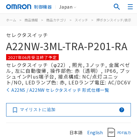
制御機器
Japan
ホーム
>
商品情報
>
商品カテゴリ
>
スイッチ
>
押ボタンスイッチ/表示灯
セレクタスイッチ
A22NW-3ML-TRA-P201-RA
2027年06月受注終了予定
セレクタスイッチ（φ22）, 照光, 3ノッチ, 金属ベゼ
ル, 左に自動復帰, 操作部色: 赤（透明）, IP66, プッ
シュインPlus端子台, 接点構成: NC/点灯ユニッ
ト/NO, LEDランプ色: 赤, LEDランプ電圧: AC/DC6V
A22NS / A22NW セレクタスイッチ 形式仕様一覧
マイリストに追加
日本語
English
PDF出力