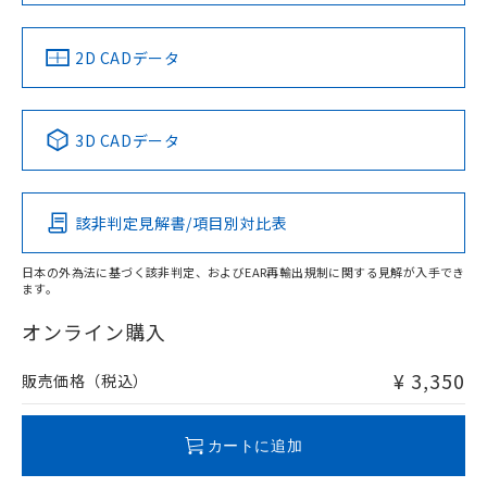
中国 RoHS
注意事項・凡例
2D CADデータ
中国 RoHS表
※1 ※2
3D CADデータ
Pb
Hg
Cd
Cr(VI)
該非判定見解書/項目別対比表
X
O
O
O
日本の外為法に基づく該非判定、およびEAR再輸出規制に関する見解が入手でき
ます。
"対応済み"や非含有の記載がされた商品であっても、流通
在庫等で未対応品が混在する可能性があります。
オンライン購入
非含有品が必要な際は、弊社営業部門もしくは販売店へお
問い合わせください。
¥ 3,350
販売価格（税込）
この製品のRoHS/REACH対応状況ページへ
カートに追加