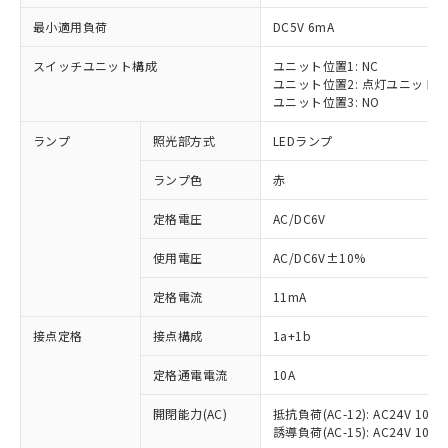
最小適用負荷
DC5V 6mA
スイッチユニット構成
ユニット位置1: NC
ユニット位置2: 点灯ユニット
ユニット位置3: NO
ランプ
照光部方式
LEDランプ
ランプ色
赤
※1 対応状況
定格電圧
AC/DC6V
対応済み：EU RoHS指令（10物質）の
使用電圧
AC/DC6V±10%
非含有に対応した製品が提供可能な商品で
す。
定格電流
11mA
対応予定：EU RoHS指令（10物質）の非含
ご利用条件
有に対応した製品に切り替える予定のある
接点定格
接点構成
1a+1b
商品です。
対応予定なし：EU RoHS指令（10物質）の
定格通電電流
10A
以下の条件をお読みいただき、同意のうえ
非含有に非対応の商品で、対応品を出す予
ご利用ください。
定はありません。
開閉能力(AC)
抵抗負荷(AC-12): AC24V 10A/A
誘導負荷(AC-15): AC24V 10A/AC
調査・確認中：EU RoHS指令（10物質）の
本サービスは、当社制御機器事業取扱