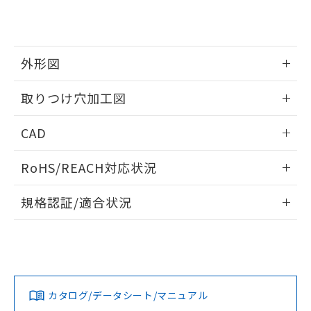
り、2022年1月12日より割愛しておりま
す。
外形図
情報更新：2026/05/21
取りつけ穴加工図
情報更新：2026/05/21
CAD
ログイン/会員登録いただくと、CADデータをダウンロー
RoHS/REACH対応状況
ドすることができます。
情報更新：2026/7/29
規格認証/適合状況
ログイン/会員登録
EU RoHS
注意事項・凡例
A22NW-3ML-TRA-P201-RAについての規格認証/適合状況に
ついては、「カスタマーサポートセンタ お客様相談室」また
は貴社担当オムロン営業員または販売店にお問い合わせくだ
対応状況
対応予定月
※1
※2
さい。
ダウンロードデータをご利用いただく前に、以下を必ずお読
みください。
カタログ/データシート/マニュアル
対応済み
ソフトウェアの使用条件
お問い合わせ